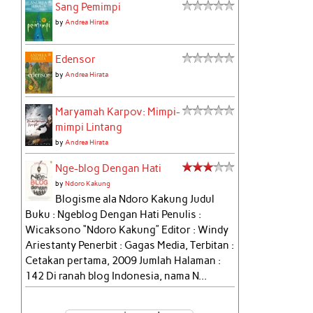
Sang Pemimpi
by
Andrea Hirata
Edensor
by
Andrea Hirata
Maryamah Karpov: Mimpi-
mimpi Lintang
by
Andrea Hirata
Nge-blog Dengan Hati
by
Ndoro Kakung
Blogisme ala Ndoro Kakung Judul
Buku : Ngeblog Dengan Hati Penulis :
Wicaksono “Ndoro Kakung” Editor : Windy
Ariestanty Penerbit : Gagas Media, Terbitan :
Cetakan pertama, 2009 Jumlah Halaman :
142 Di ranah blog Indonesia, nama N...