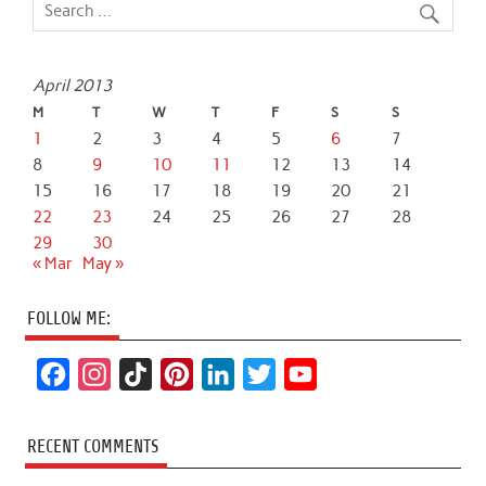
April 2013
M
T
W
T
F
S
S
1
2
3
4
5
6
7
8
9
10
11
12
13
14
15
16
17
18
19
20
21
22
23
24
25
26
27
28
29
30
« Mar
May »
FOLLOW ME:
F
I
T
P
L
T
Y
a
n
i
i
i
w
o
c
s
k
n
n
i
u
RECENT COMMENTS
e
t
T
t
k
t
T