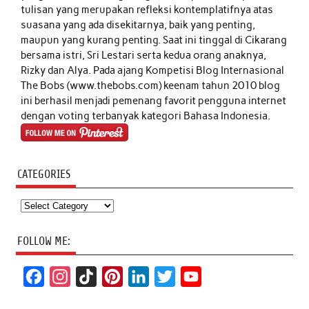
tulisan yang merupakan refleksi kontemplatifnya atas
suasana yang ada disekitarnya, baik yang penting,
maupun yang kurang penting. Saat ini tinggal di Cikarang
bersama istri, Sri Lestari serta kedua orang anaknya,
Rizky dan Alya. Pada ajang Kompetisi Blog Internasional
The Bobs (www.thebobs.com) keenam tahun 2010 blog
ini berhasil menjadi pemenang favorit pengguna internet
dengan voting terbanyak kategori Bahasa Indonesia.
CATEGORIES
Categories
FOLLOW ME:
F
I
T
P
L
T
Y
a
n
i
i
i
w
o