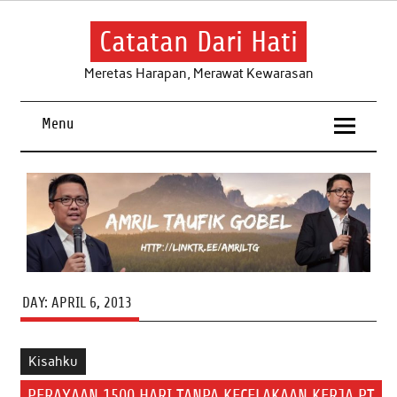
Skip
to
content
Catatan Dari Hati
Meretas Harapan, Merawat Kewarasan
Menu
DAY:
APRIL 6, 2013
Kisahku
PERAYAAN 1500 HARI TANPA KECELAKAAN KERJA PT