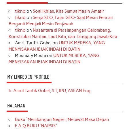
tikno
on
Soal Ikhlas, Kita Semua Masih Amatir
tikno
on
Senja SEO, Fajar GEO: Saat Mesin Pencari
Berganti Menjadi Mesin Penjawab
tikno
on
Nusantara di Persimpangan Gelombang:
Konstruksi Maritim, Laut Kita, dan Tanggung Jawab Kita
Amril Taufik Gobel
on
UNTUK MEREKA, YANG
MENYISAKAN JEJAK INDAH DI BATIN
Musniaty Musni
on
UNTUK MEREKA, YANG
MENYISAKAN JEJAK INDAH DI BATIN
MY LINKED IN PROFILE
Ir. Amril Taufik Gobel, S.T, IPU, ASEAN Eng.
HALAMAN
Buku “Membangun Negeri, Merawat Masa Depan
F.A.Q BUKU “NARSIS”