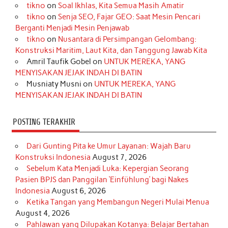
tikno
on
Soal Ikhlas, Kita Semua Masih Amatir
b
a
o
e
e
t
u
tikno
on
Senja SEO, Fajar GEO: Saat Mesin Pencari
o
g
k
r
d
e
b
Berganti Menjadi Mesin Penjawab
o
r
e
I
r
e
tikno
on
Nusantara di Persimpangan Gelombang:
Konstruksi Maritim, Laut Kita, dan Tanggung Jawab Kita
k
a
s
n
Amril Taufik Gobel
on
UNTUK MEREKA, YANG
m
t
MENYISAKAN JEJAK INDAH DI BATIN
Musniaty Musni
on
UNTUK MEREKA, YANG
MENYISAKAN JEJAK INDAH DI BATIN
POSTING TERAKHIR
Dari Gunting Pita ke Umur Layanan: Wajah Baru
Konstruksi Indonesia
August 7, 2026
Sebelum Kata Menjadi Luka: Kepergian Seorang
Pasien BPJS dan Panggilan ‘Einfühlung’ bagi Nakes
Indonesia
August 6, 2026
Ketika Tangan yang Membangun Negeri Mulai Menua
August 4, 2026
Pahlawan yang Dilupakan Kotanya: Belajar Bertahan