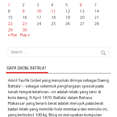
1
2
3
4
5
6
7
8
9
10
11
12
13
14
15
16
17
18
19
20
21
22
23
24
25
26
27
28
29
30
« Mar
May »
SIAPA DAENG BATTALA?
Amril Taufik Gobel
yang menjuluki dirinya sebagai Daeng
Battala'-- sebagai sebentuk penghargaan spesial pada
tanah tempat kelahiran--ini adalah lelaki yang lahir di
kota daeng, 9 April 1970. Battala' dalam Bahasa
Makassar yang berarti berat adalah merujuk pada berat
badan lelaki yang memiliki hobi membaca dan menulis ini,
yang berbobot 100 kg. Blog ini merupakan kumpulan