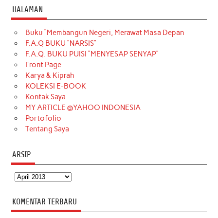
c
s
k
n
n
i
u
HALAMAN
e
t
T
t
k
t
T
Buku “Membangun Negeri, Merawat Masa Depan
b
a
o
e
e
t
u
F.A.Q BUKU “NARSIS”
o
g
k
r
d
e
b
F.A.Q. BUKU PUISI “MENYESAP SENYAP”
o
r
e
I
r
e
Front Page
Karya & Kiprah
k
a
s
n
KOLEKSI E-BOOK
m
t
Kontak Saya
MY ARTICLE @YAHOO INDONESIA
Portofolio
Tentang Saya
ARSIP
Arsip
KOMENTAR TERBARU