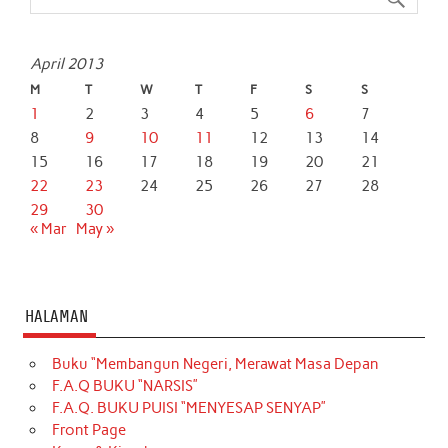
k
p
n
April 2013
M
T
W
T
F
S
S
1
2
3
4
5
6
7
8
9
10
11
12
13
14
15
16
17
18
19
20
21
22
23
24
25
26
27
28
29
30
« Mar
May »
HALAMAN
Buku “Membangun Negeri, Merawat Masa Depan
F.A.Q BUKU “NARSIS”
F.A.Q. BUKU PUISI “MENYESAP SENYAP”
Front Page