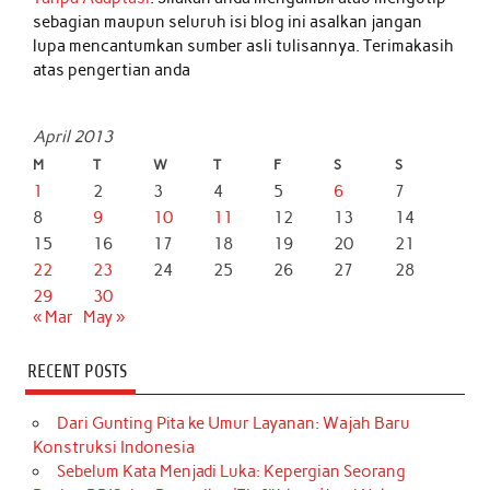
sebagian maupun seluruh isi blog ini asalkan jangan
lupa mencantumkan sumber asli tulisannya. Terimakasih
atas pengertian anda
April 2013
M
T
W
T
F
S
S
1
2
3
4
5
6
7
8
9
10
11
12
13
14
15
16
17
18
19
20
21
22
23
24
25
26
27
28
29
30
« Mar
May »
RECENT POSTS
Dari Gunting Pita ke Umur Layanan: Wajah Baru
Konstruksi Indonesia
Sebelum Kata Menjadi Luka: Kepergian Seorang