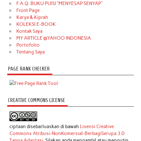
F.A.Q. BUKU PUISI “MENYESAP SENYAP”
Front Page
Karya & Kiprah
KOLEKSI E-BOOK
Kontak Saya
MY ARTICLE @YAHOO INDONESIA
Portofolio
Tentang Saya
PAGE RANK CHECKER
CREATIVE COMMONS LICENSE
ciptaan disebarluaskan di bawah
Lisensi Creative
Commons Atribusi-NonKomersial-BerbagiSerupa 3.0
Tanpa Adaptasi
. Silakan anda mengambil atau mengutip