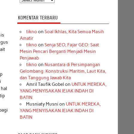
KOMENTAR TERBARU
tikno
on
Soal Ikhlas, Kita Semua Masih
is
Amatir
igus
tikno
on
Senja SEO, Fajar GEO: Saat
ait
Mesin Pencari Berganti Menjadi Mesin
i
Penjawab
tikno
on
Nusantara di Persimpangan
Gelombang: Konstruksi Maritim, Laut Kita,
ep
dan Tanggung Jawab Kita
i
Amril Taufik Gobel
on
UNTUK MEREKA,
 hal
YANG MENYISAKAN JEJAK INDAH DI
tip
BATIN
Musniaty Musni
on
UNTUK MEREKA,
bagi
YANG MENYISAKAN JEJAK INDAH DI
BATIN