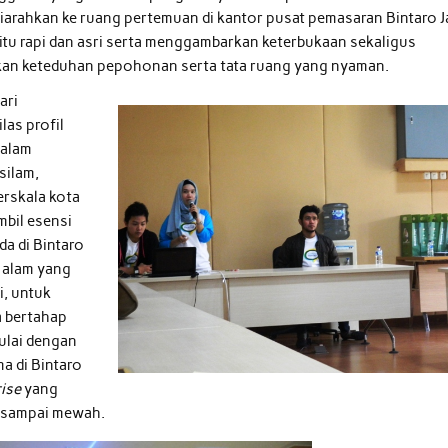
g diarahkan ke ruang pertemuan di kantor pusat pemasaran Bintaro J
egitu rapi dan asri serta menggambarkan keterbukaan sekaligus
kan keteduhan pepohonan serta tata ruang yang nyaman.
ari
las profil
dalam
silam,
erskala kota
mbil esensi
da di Bintaro
 alam yang
i, untuk
a bertahap
mulai dengan
a di Bintaro
rise
yang
h sampai mewah.