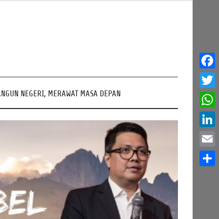
Face
NGUN NEGERI, MERAWAT MASA DEPAN
Twitt
What
Linke
Email
Share