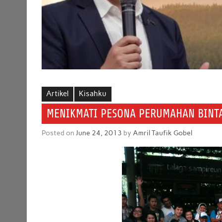
Artikel
Kisahku
MENIKMATI PESONA PERUMAHAN BINT
Posted on
June 24, 2013
by
Amril Taufik Gobel