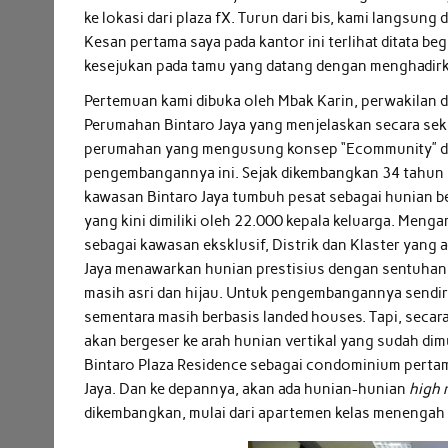
ke lokasi dari plaza fX. Turun dari bis, kami langsun
Kesan pertama saya pada kantor ini terlihat ditata b
kesejukan pada tamu yang datang dengan menghadir
Pertemuan kami dibuka oleh Mbak Karin, perwakilan d
Perumahan Bintaro Jaya yang menjelaskan secara seki
perumahan yang mengusung konsep “Ecommunity” 
pengembangannya ini. Sejak dikembangkan 34 tahun 
kawasan Bintaro Jaya tumbuh pesat sebagai hunian b
yang kini dimiliki oleh 22.000 kepala keluarga. Menga
sebagai kawasan eksklusif, Distrik dan Klaster yang a
Jaya menawarkan hunian prestisius dengan sentuhan
masih asri dan hijau. Untuk pengembangannya sendir
sementara masih berbasis landed houses. Tapi, secar
akan bergeser ke arah hunian vertikal yang sudah di
Bintaro Plaza Residence sebagai condominium pertam
Jaya. Dan ke depannya, akan ada hunian-hunian
high 
dikembangkan, mulai dari apartemen kelas menenga