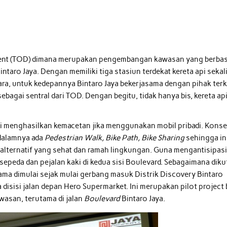
ent (TOD) dimana merupakan pengembangan kawasan yang berbas
ntaro Jaya. Dengan memiliki tiga stasiun terdekat kereta api sekal
ara, untuk kedepannya Bintaro Jaya bekerjasama dengan pihak terk
bagai sentral dari TOD. Dengan begitu, tidak hanya bis, kereta ap
i menghasilkan kemacetan jika menggunakan mobil pribadi. Kons
idalamnya ada
Pedestrian Walk, Bike Path, Bike Sharing
sehingga in
i alternatif yang sehat dan ramah lingkungan. Guna mengantisipasi
epeda dan pejalan kaki di kedua sisi Boulevard. Sebagaimana diku
rtama dimulai sejak mulai gerbang masuk Distrik Discovery Bintaro
 disisi jalan depan Hero Supermarket. Ini merupakan pilot project 
asan, terutama di jalan
Boulevard
Bintaro Jaya.