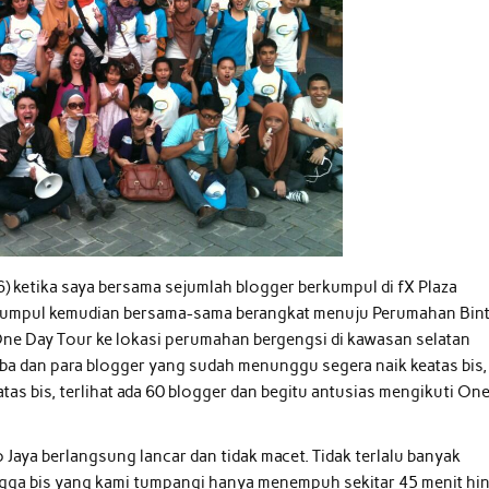
2/6) ketika saya bersama sejumlah blogger berkumpul di fX Plaza
berkumpul kemudian bersama-sama berangkat menuju Perumahan Bin
One Day Tour ke lokasi perumahan bergengsi di kawasan selatan
tiba dan para blogger yang sudah menunggu segera naik keatas bis,
tas bis, terlihat ada 60 blogger dan begitu antusias mengikuti On
 Jaya berlangsung lancar dan tidak macet. Tidak terlalu banyak
ingga bis yang kami tumpangi hanya menempuh sekitar 45 menit hi