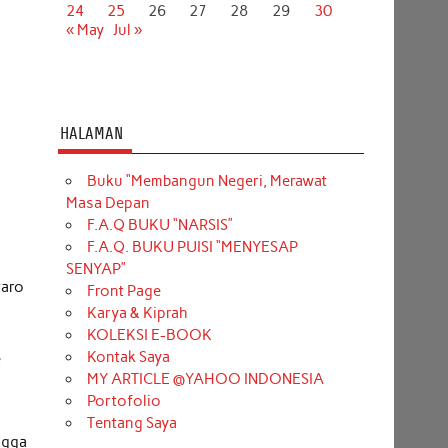
24
25
26
27
28
29
30
« May
Jul »
HALAMAN
Buku “Membangun Negeri, Merawat
Masa Depan
F.A.Q BUKU “NARSIS”
F.A.Q. BUKU PUISI “MENYESAP
SENYAP”
taro
Front Page
Karya & Kiprah
KOLEKSI E-BOOK
Kontak Saya
e
MY ARTICLE @YAHOO INDONESIA
Portofolio
Tentang Saya
ngga