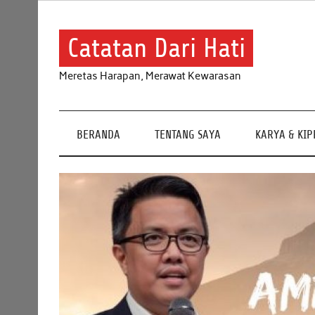
Skip
to
content
Catatan Dari Hati
Meretas Harapan, Merawat Kewarasan
BERANDA
TENTANG SAYA
KARYA & KI