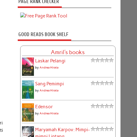
PAGE RANK CHECKER
GOOD READS BOOK SHELF
Amril's books
Laskar Pelangi
by
Andrea Hirata
Sang Pemimpi
by
Andrea Hirata
Edensor
by
Andrea Hirata
ri
Maryamah Karpov: Mimpi-
ti
mimpi Lintang