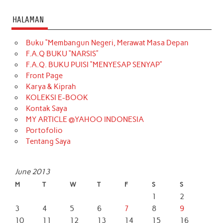
HALAMAN
Buku “Membangun Negeri, Merawat Masa Depan
F.A.Q BUKU “NARSIS”
F.A.Q. BUKU PUISI “MENYESAP SENYAP”
Front Page
Karya & Kiprah
KOLEKSI E-BOOK
Kontak Saya
MY ARTICLE @YAHOO INDONESIA
Portofolio
Tentang Saya
June 2013
M
T
W
T
F
S
S
1
2
3
4
5
6
7
8
9
10
11
12
13
14
15
16