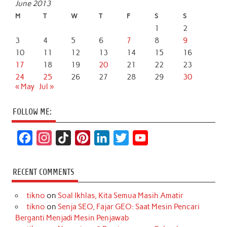
June 2013
M
T
W
T
F
S
S
1
2
3
4
5
6
7
8
9
10
11
12
13
14
15
16
17
18
19
20
21
22
23
24
25
26
27
28
29
30
« May
Jul »
FOLLOW ME:
F
I
T
P
L
T
Y
a
n
i
i
i
w
o
c
s
k
n
n
i
u
RECENT COMMENTS
e
t
T
t
k
t
T
tikno
on
Soal Ikhlas, Kita Semua Masih Amatir
b
a
o
e
e
t
u
tikno
on
Senja SEO, Fajar GEO: Saat Mesin Pencari
o
g
k
r
d
e
b
Berganti Menjadi Mesin Penjawab