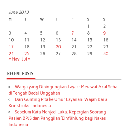
June 2013
M
T
W
T
F
S
S
1
2
3
4
5
6
7
8
9
10
11
12
13
14
15
16
17
18
19
20
21
22
23
24
25
26
27
28
29
30
« May
Jul »
RECENT POSTS
Warga yang Dibingungkan Layar : Merawat Akal Sehat
di Tengah Badai Unggahan
Dari Gunting Pita ke Umur Layanan: Wajah Baru
Konstruksi Indonesia
Sebelum Kata Menjadi Luka: Kepergian Seorang
Pasien BPJS dan Panggilan ‘Einfühlung’ bagi Nakes
Indonesia