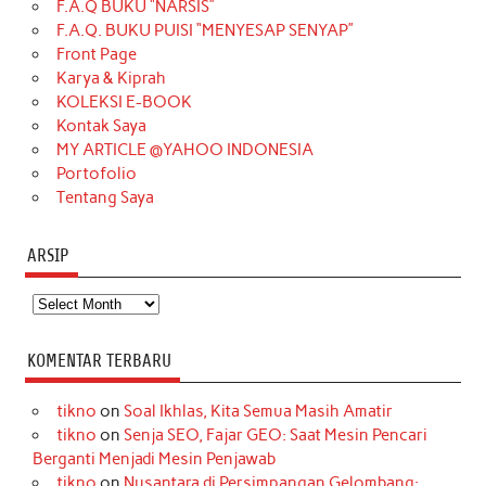
F.A.Q BUKU “NARSIS”
o
g
k
r
d
e
b
F.A.Q. BUKU PUISI “MENYESAP SENYAP”
o
r
e
I
r
e
Front Page
Karya & Kiprah
k
a
s
n
KOLEKSI E-BOOK
m
t
Kontak Saya
MY ARTICLE @YAHOO INDONESIA
Portofolio
Tentang Saya
ARSIP
Arsip
KOMENTAR TERBARU
tikno
on
Soal Ikhlas, Kita Semua Masih Amatir
tikno
on
Senja SEO, Fajar GEO: Saat Mesin Pencari
Berganti Menjadi Mesin Penjawab
tikno
on
Nusantara di Persimpangan Gelombang: