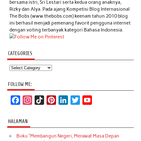
bersama istri, Sri Lestari serta kedua orang anaknya,
Rizky dan Alya. Pada ajang Kompetisi Blog Internasional
The Bobs (www.thebobs.com) keenam tahun 2010 blog
ini berhasil menjadi pemenang favorit pengguna internet
dengan voting terbanyak kategori Bahasa Indonesia.
CATEGORIES
Categories
FOLLOW ME:
F
I
T
P
L
T
Y
a
n
i
i
i
w
o
c
s
k
n
n
i
u
HALAMAN
e
t
T
t
k
t
T
Buku “Membangun Negeri, Merawat Masa Depan
b
a
o
e
e
t
u