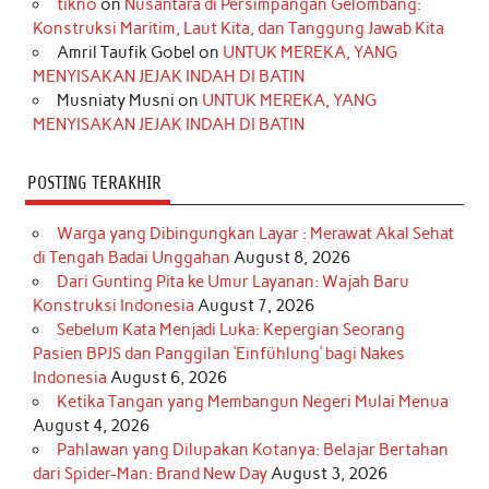
o
r
e
I
r
e
tikno
on
Nusantara di Persimpangan Gelombang:
Konstruksi Maritim, Laut Kita, dan Tanggung Jawab Kita
k
a
s
n
Amril Taufik Gobel
on
UNTUK MEREKA, YANG
m
t
MENYISAKAN JEJAK INDAH DI BATIN
Musniaty Musni
on
UNTUK MEREKA, YANG
MENYISAKAN JEJAK INDAH DI BATIN
POSTING TERAKHIR
Warga yang Dibingungkan Layar : Merawat Akal Sehat
di Tengah Badai Unggahan
August 8, 2026
Dari Gunting Pita ke Umur Layanan: Wajah Baru
Konstruksi Indonesia
August 7, 2026
Sebelum Kata Menjadi Luka: Kepergian Seorang
Pasien BPJS dan Panggilan ‘Einfühlung’ bagi Nakes
Indonesia
August 6, 2026
Ketika Tangan yang Membangun Negeri Mulai Menua
August 4, 2026
Pahlawan yang Dilupakan Kotanya: Belajar Bertahan
dari Spider-Man: Brand New Day
August 3, 2026