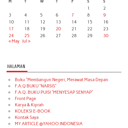
M
T
W
T
F
S
S
1
2
3
4
5
6
7
8
9
10
11
12
13
14
15
16
17
18
19
20
21
22
23
24
25
26
27
28
29
30
« May
Jul »
HALAMAN
Buku “Membangun Negeri, Merawat Masa Depan
F.A.Q BUKU “NARSIS”
F.A.Q. BUKU PUISI “MENYESAP SENYAP”
Front Page
Karya & Kiprah
KOLEKSI E-BOOK
Kontak Saya
MY ARTICLE @YAHOO INDONESIA