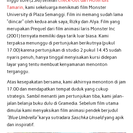
inggu sore (23/6) setelah
check-out dari Hotel Ibis
Tamarin,
kami sekeluarga menikmati film Monster
University di Plaza Semanggi. Film ini memang sudah lama
“diincar” oleh kedua anak saya, Rizky dan Alya. Film yang
merupakan Prequel dari film animasi laris Monster Inc
(2001) ternyata memiliki daya tarik luar biasa. Kami
terpaksa menunggu di pertunjukan berikutnya (pukul
17.00) karena pertunjukan di studio 2 pukul 14.45 sudah
nyaris penuh, hanya tinggal menyisakan kursi didepan
layar yang tentu membuat kenyamanan menonton
terganggu.
Atas kesepakatan bersama, kami akhirnya menonton di jam
17.00 dan mendapatkan tempat duduk yang cukup
strategis. Sambil menanti jam pertunjukan tiba, kami jalan-
jalan belanja buku dulu di Gramedia. Sebelum film utama
dimulai kami menyaksikan film animasi pendek berjudul
“Blue Umbrella”
karya sutradara
Saschka Unseld
yang apik
dan inspiratif.