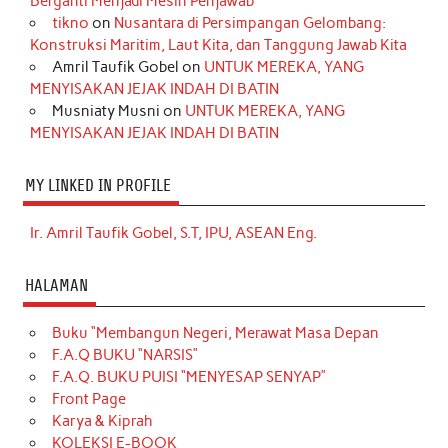
Berganti Menjadi Mesin Penjawab
tikno
on
Nusantara di Persimpangan Gelombang:
Konstruksi Maritim, Laut Kita, dan Tanggung Jawab Kita
Amril Taufik Gobel
on
UNTUK MEREKA, YANG
MENYISAKAN JEJAK INDAH DI BATIN
Musniaty Musni
on
UNTUK MEREKA, YANG
MENYISAKAN JEJAK INDAH DI BATIN
MY LINKED IN PROFILE
Ir. Amril Taufik Gobel, S.T, IPU, ASEAN Eng.
HALAMAN
Buku “Membangun Negeri, Merawat Masa Depan
F.A.Q BUKU “NARSIS”
F.A.Q. BUKU PUISI “MENYESAP SENYAP”
Front Page
Karya & Kiprah
KOLEKSI E-BOOK