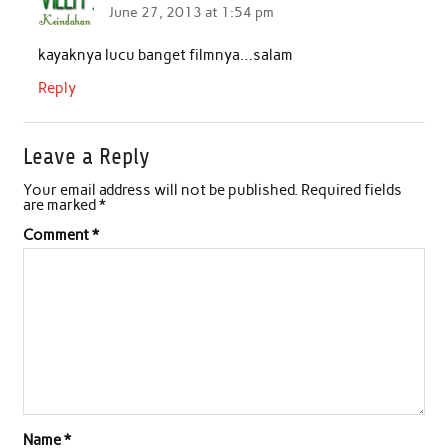
June 27, 2013 at 1:54 pm
o
r
p
I
kayaknya lucu banget filmnya…salam
k
p
n
Reply
Leave a Reply
Your email address will not be published.
Required fields
are marked
*
Comment
*
Name
*