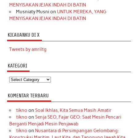
MENYISAKAN JEJAK INDAH DI BATIN
Musniaty Musni
on
UNTUK MEREKA, YANG
MENYISAKAN JEJAK INDAH DI BATIN
KICAUANKU DI X
Tweets by amriltg
KATEGORI
Kategori
KOMENTAR TERBARU
tikno
on
Soal Ikhlas, Kita Semua Masih Amatir
tikno
on
Senja SEO, Fajar GEO: Saat Mesin Pencari
Berganti Menjadi Mesin Penjawab
tikno
on
Nusantara di Persimpangan Gelombang:
Konstruksi Maritim, Laut Kita, dan Tanggung Jawab Kita