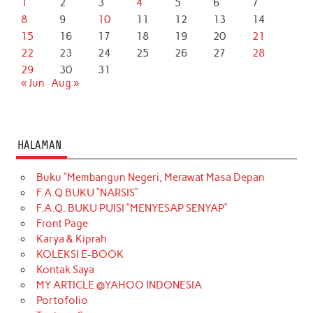
1
2
3
4
5
6
7
8
9
10
11
12
13
14
15
16
17
18
19
20
21
22
23
24
25
26
27
28
29
30
31
« Jun
Aug »
HALAMAN
Buku “Membangun Negeri, Merawat Masa Depan
F.A.Q BUKU “NARSIS”
F.A.Q. BUKU PUISI “MENYESAP SENYAP”
Front Page
Karya & Kiprah
KOLEKSI E-BOOK
Kontak Saya
MY ARTICLE @YAHOO INDONESIA
Portofolio