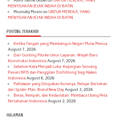
Amril Taufik Gobel
on
UNTUK MEREKA, YANG
m
t
MENYISAKAN JEJAK INDAH DI BATIN
Musniaty Musni
on
UNTUK MEREKA, YANG
MENYISAKAN JEJAK INDAH DI BATIN
POSTING TERAKHIR
Ketika Tangan yang Membangun Negeri Mulai Menua
August 7, 2026
Dari Gunting Pita ke Umur Layanan: Wajah Baru
Konstruksi Indonesia
August 7, 2026
Sebelum Kata Menjadi Luka: Kepergian Seorang
Pasien BPJS dan Panggilan ‘Einfühlung’ bagi Nakes
Indonesia
August 6, 2026
Pahlawan yang Dilupakan Kotanya: Belajar Bertahan
dari Spider-Man: Brand New Day
August 3, 2026
Beras, Rempah, dan Kedaulatan: Membaca Ulang Peta
Pertahanan Indonesia
August 2, 2026
HALAMAN