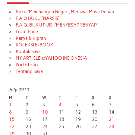
Buku “Membangun Negeri, Merawat Masa Depan
F.A.Q BUKU “NARSIS”
F.A.Q. BUKU PUISI “MENYESAP SENYAP”
Front Page
Karya & Kiprah
KOLEKSI E-BOOK
Kontak Saya
MY ARTICLE @YAHOO INDONESIA
Portofolio
Tentang Saya
July 2013
M
T
W
T
F
S
S
1
2
3
4
5
6
7
8
9
10
11
12
13
14
15
16
17
18
19
20
21
22
23
24
25
26
27
28
29
30
31