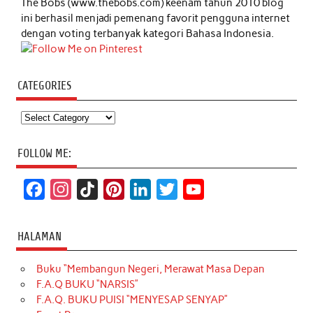
The Bobs (www.thebobs.com) keenam tahun 2010 blog
ini berhasil menjadi pemenang favorit pengguna internet
dengan voting terbanyak kategori Bahasa Indonesia.
CATEGORIES
Categories
FOLLOW ME:
F
I
T
P
L
T
Y
a
n
i
i
i
w
o
c
s
k
n
n
i
u
HALAMAN
e
t
T
t
k
t
T
Buku “Membangun Negeri, Merawat Masa Depan
b
a
o
e
e
t
u
F.A.Q BUKU “NARSIS”
o
g
k
r
d
e
b
F.A.Q. BUKU PUISI “MENYESAP SENYAP”