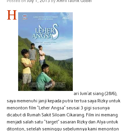
Posted on
July 1, 2013
by
Amril Taufik Gobel
H
ari Jum’at siang (28/6),
saya memenuhi janji kepada putra tertua saya Rizky untuk
menonton film “Leher Angsa” seusai 3 gigi susunya
dicabut di Rumah Sakit Siloam Cikarang. Film ini memang
menjadi salah satu “target” sasaran Rizky dan Alya untuk
ditonton, setelah seminggu sebelumnya kami menonton