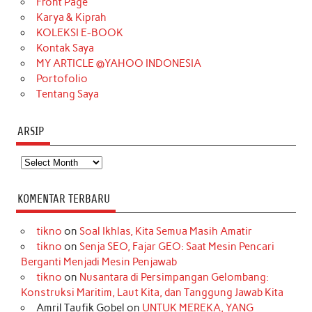
o
r
e
I
r
e
Front Page
Karya & Kiprah
k
a
s
n
KOLEKSI E-BOOK
m
t
Kontak Saya
MY ARTICLE @YAHOO INDONESIA
Portofolio
Tentang Saya
ARSIP
Arsip
KOMENTAR TERBARU
tikno
on
Soal Ikhlas, Kita Semua Masih Amatir
tikno
on
Senja SEO, Fajar GEO: Saat Mesin Pencari
Berganti Menjadi Mesin Penjawab
tikno
on
Nusantara di Persimpangan Gelombang:
Konstruksi Maritim, Laut Kita, dan Tanggung Jawab Kita
Amril Taufik Gobel
on
UNTUK MEREKA, YANG