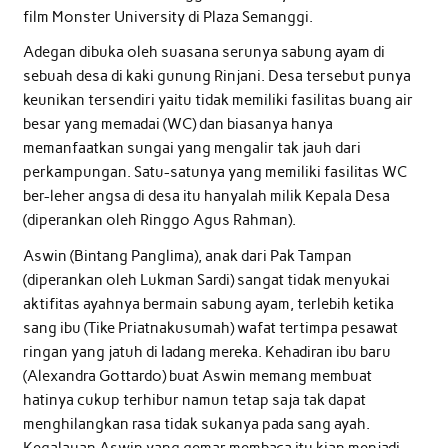
film Monster University di Plaza Semanggi.
Adegan dibuka oleh suasana serunya sabung ayam di
sebuah desa di kaki gunung Rinjani. Desa tersebut punya
keunikan tersendiri yaitu tidak memiliki fasilitas buang air
besar yang memadai (WC) dan biasanya hanya
memanfaatkan sungai yang mengalir tak jauh dari
perkampungan. Satu-satunya yang memiliki fasilitas WC
ber-leher angsa di desa itu hanyalah milik Kepala Desa
(diperankan oleh Ringgo Agus Rahman).
Aswin (Bintang Panglima), anak dari Pak Tampan
(diperankan oleh Lukman Sardi) sangat tidak menyukai
aktifitas ayahnya bermain sabung ayam, terlebih ketika
sang ibu (Tike Priatnakusumah) wafat tertimpa pesawat
ringan yang jatuh di ladang mereka. Kehadiran ibu baru
(Alexandra Gottardo) buat Aswin memang membuat
hatinya cukup terhibur namun tetap saja tak dapat
menghilangkan rasa tidak sukanya pada sang ayah.
Kegalauan Aswin yang gemar membaca itu kian menjadi-