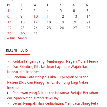
M
T
W
T
F
S
S
1
2
3
4
5
6
7
8
9
10
11
12
13
14
15
16
17
18
19
20
21
22
23
24
25
26
27
28
29
30
31
« Jun
Aug »
RECENT POSTS
Ketika Tangan yang Membangun Negeri Mulai Menua
Dari Gunting Pita ke Umur Layanan: Wajah Baru
Konstruksi Indonesia
Sebelum Kata Menjadi Luka: Kepergian Seorang
Pasien BPJS dan Panggilan ‘Einfühlung’ bagi Nakes
Indonesia
Pahlawan yang Dilupakan Kotanya: Belajar Bertahan
dari Spider-Man: Brand New Day
Beras, Rempah, dan Kedaulatan: Membaca Ulang Peta