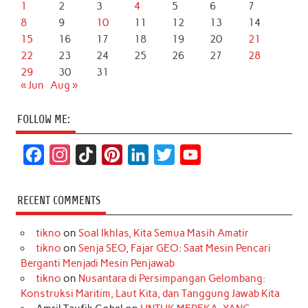
1
2
3
4
5
6
7
8
9
10
11
12
13
14
15
16
17
18
19
20
21
22
23
24
25
26
27
28
29
30
31
« Jun
Aug »
FOLLOW ME:
F
I
T
P
L
T
Y
a
n
i
i
i
w
o
c
s
k
n
n
i
u
RECENT COMMENTS
e
t
T
t
k
t
T
tikno
on
Soal Ikhlas, Kita Semua Masih Amatir
b
a
o
e
e
t
u
tikno
on
Senja SEO, Fajar GEO: Saat Mesin Pencari
o
g
k
r
d
e
b
Berganti Menjadi Mesin Penjawab
o
r
e
I
r
e
tikno
on
Nusantara di Persimpangan Gelombang:
Konstruksi Maritim, Laut Kita, dan Tanggung Jawab Kita
k
a
s
n