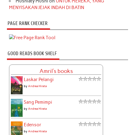
Musniaty Musni
on
UNTUK MEREKA, YANG
MENYISAKAN JEJAK INDAH DI BATIN
PAGE RANK CHECKER
GOOD READS BOOK SHELF
Amril's books
Laskar Pelangi
by
Andrea Hirata
Sang Pemimpi
by
Andrea Hirata
Edensor
by
Andrea Hirata