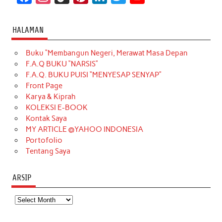
a
n
i
i
i
w
o
c
s
k
n
n
i
u
HALAMAN
e
t
T
t
k
t
T
Buku “Membangun Negeri, Merawat Masa Depan
b
a
o
e
e
t
u
F.A.Q BUKU “NARSIS”
o
g
k
r
d
e
b
F.A.Q. BUKU PUISI “MENYESAP SENYAP”
o
r
e
I
r
e
Front Page
Karya & Kiprah
k
a
s
n
KOLEKSI E-BOOK
m
t
Kontak Saya
MY ARTICLE @YAHOO INDONESIA
Portofolio
Tentang Saya
ARSIP
Arsip