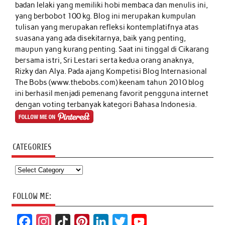
badan lelaki yang memiliki hobi membaca dan menulis ini,
yang berbobot 100 kg. Blog ini merupakan kumpulan
tulisan yang merupakan refleksi kontemplatifnya atas
suasana yang ada disekitarnya, baik yang penting,
maupun yang kurang penting. Saat ini tinggal di Cikarang
bersama istri, Sri Lestari serta kedua orang anaknya,
Rizky dan Alya. Pada ajang Kompetisi Blog Internasional
The Bobs (www.thebobs.com) keenam tahun 2010 blog
ini berhasil menjadi pemenang favorit pengguna internet
dengan voting terbanyak kategori Bahasa Indonesia.
CATEGORIES
Categories
FOLLOW ME:
F
I
T
P
L
T
Y