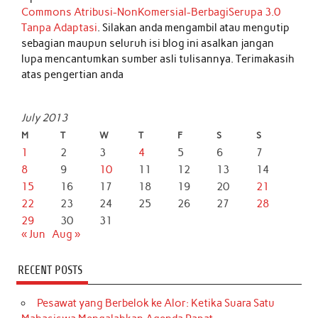
Commons Atribusi-NonKomersial-BerbagiSerupa 3.0
Tanpa Adaptasi
. Silakan anda mengambil atau mengutip
sebagian maupun seluruh isi blog ini asalkan jangan
lupa mencantumkan sumber asli tulisannya. Terimakasih
atas pengertian anda
July 2013
M
T
W
T
F
S
S
1
2
3
4
5
6
7
8
9
10
11
12
13
14
15
16
17
18
19
20
21
22
23
24
25
26
27
28
29
30
31
« Jun
Aug »
RECENT POSTS
Pesawat yang Berbelok ke Alor: Ketika Suara Satu