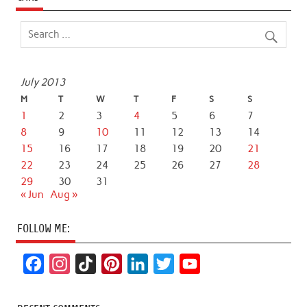
July 2013
M
T
W
T
F
S
S
1
2
3
4
5
6
7
8
9
10
11
12
13
14
15
16
17
18
19
20
21
22
23
24
25
26
27
28
29
30
31
« Jun
Aug »
FOLLOW ME:
F
I
T
P
L
T
Y
a
n
i
i
i
w
o
c
s
k
n
n
i
u