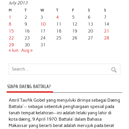
July 2013
M
T
W
T
F
S
S
1
2
3
4
5
6
7
8
9
10
11
12
13
14
15
16
17
18
19
20
21
22
23
24
25
26
27
28
29
30
31
« Jun
Aug »
SIAPA DAENG BATTALA?
Amril Taufik Gobel
yang menjuluki dirinya sebagai Daeng
Battala'-- sebagai sebentuk penghargaan spesial pada
tanah tempat kelahiran--ini adalah lelaki yang lahir di
kota daeng, 9 April 1970. Battala' dalam Bahasa
Makassar yang berarti berat adalah merujuk pada berat