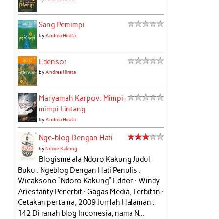
Sang Pemimpi
by
Andrea Hirata
Edensor
by
Andrea Hirata
Maryamah Karpov: Mimpi-
mimpi Lintang
by
Andrea Hirata
Nge-blog Dengan Hati
by
Ndoro Kakung
Blogisme ala Ndoro Kakung Judul
Buku : Ngeblog Dengan Hati Penulis :
Wicaksono “Ndoro Kakung” Editor : Windy
Ariestanty Penerbit : Gagas Media, Terbitan :
Cetakan pertama, 2009 Jumlah Halaman :
142 Di ranah blog Indonesia, nama N...