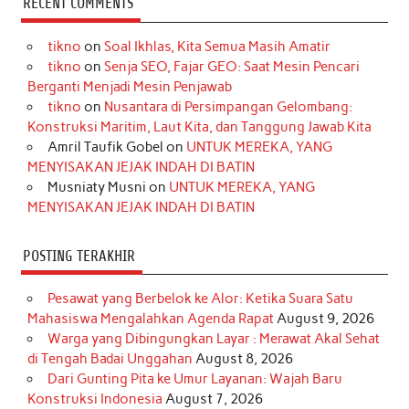
RECENT COMMENTS
e
t
T
t
k
t
T
tikno
on
Soal Ikhlas, Kita Semua Masih Amatir
b
a
o
e
e
t
u
tikno
on
Senja SEO, Fajar GEO: Saat Mesin Pencari
o
g
k
r
d
e
b
Berganti Menjadi Mesin Penjawab
o
r
e
I
r
e
tikno
on
Nusantara di Persimpangan Gelombang:
Konstruksi Maritim, Laut Kita, dan Tanggung Jawab Kita
k
a
s
n
Amril Taufik Gobel
on
UNTUK MEREKA, YANG
m
t
MENYISAKAN JEJAK INDAH DI BATIN
Musniaty Musni
on
UNTUK MEREKA, YANG
MENYISAKAN JEJAK INDAH DI BATIN
POSTING TERAKHIR
Pesawat yang Berbelok ke Alor: Ketika Suara Satu
Mahasiswa Mengalahkan Agenda Rapat
August 9, 2026
Warga yang Dibingungkan Layar : Merawat Akal Sehat
di Tengah Badai Unggahan
August 8, 2026
Dari Gunting Pita ke Umur Layanan: Wajah Baru
Konstruksi Indonesia
August 7, 2026