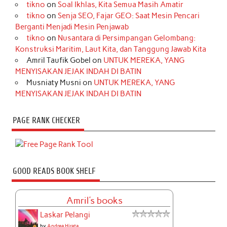
tikno
on
Soal Ikhlas, Kita Semua Masih Amatir
tikno
on
Senja SEO, Fajar GEO: Saat Mesin Pencari
Berganti Menjadi Mesin Penjawab
tikno
on
Nusantara di Persimpangan Gelombang:
Konstruksi Maritim, Laut Kita, dan Tanggung Jawab Kita
Amril Taufik Gobel
on
UNTUK MEREKA, YANG
MENYISAKAN JEJAK INDAH DI BATIN
Musniaty Musni
on
UNTUK MEREKA, YANG
MENYISAKAN JEJAK INDAH DI BATIN
PAGE RANK CHECKER
GOOD READS BOOK SHELF
Amril's books
Laskar Pelangi
by
Andrea Hirata