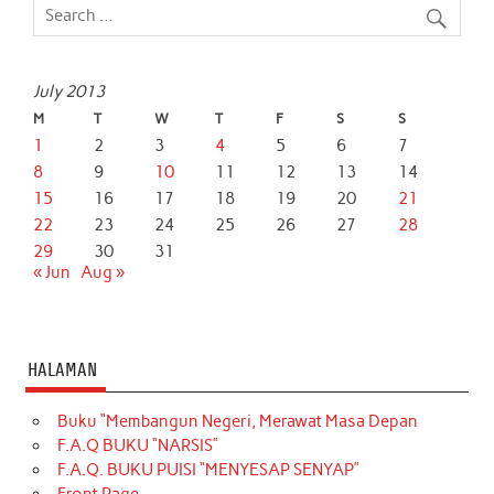
July 2013
M
T
W
T
F
S
S
1
2
3
4
5
6
7
8
9
10
11
12
13
14
15
16
17
18
19
20
21
22
23
24
25
26
27
28
29
30
31
« Jun
Aug »
HALAMAN
Buku “Membangun Negeri, Merawat Masa Depan
F.A.Q BUKU “NARSIS”
F.A.Q. BUKU PUISI “MENYESAP SENYAP”