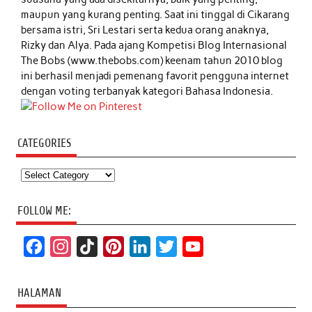
maupun yang kurang penting. Saat ini tinggal di Cikarang
bersama istri, Sri Lestari serta kedua orang anaknya,
Rizky dan Alya. Pada ajang Kompetisi Blog Internasional
The Bobs (www.thebobs.com) keenam tahun 2010 blog
ini berhasil menjadi pemenang favorit pengguna internet
dengan voting terbanyak kategori Bahasa Indonesia.
CATEGORIES
Categories
FOLLOW ME:
F
I
T
P
L
T
Y
a
n
i
i
i
w
o
c
s
k
n
n
i
u
HALAMAN
e
t
T
t
k
t
T