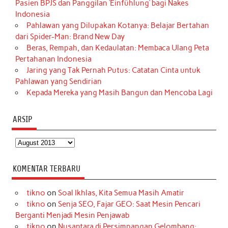
Pasien BPJS dan Panggilan ‘Einfühlung’ bagi Nakes
Indonesia
Pahlawan yang Dilupakan Kotanya: Belajar Bertahan
dari Spider-Man: Brand New Day
Beras, Rempah, dan Kedaulatan: Membaca Ulang Peta
Pertahanan Indonesia
Jaring yang Tak Pernah Putus: Catatan Cinta untuk
Pahlawan yang Sendirian
Kepada Mereka yang Masih Bangun dan Mencoba Lagi
ARSIP
Arsip
KOMENTAR TERBARU
tikno
on
Soal Ikhlas, Kita Semua Masih Amatir
tikno
on
Senja SEO, Fajar GEO: Saat Mesin Pencari
Berganti Menjadi Mesin Penjawab
tikno
on
Nusantara di Persimpangan Gelombang: