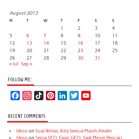
August 2013
M
T
W
T
F
S
S
1
2
3
4
5
6
7
8
9
10
11
12
13
14
15
16
17
18
19
20
21
22
23
24
25
26
27
28
29
30
31
« Jul
Sep »
FOLLOW ME:
F
I
T
P
L
T
Y
a
n
i
i
i
w
o
c
s
k
n
n
i
u
RECENT COMMENTS
e
t
T
t
k
t
T
tikno
on
Soal Ikhlas, Kita Semua Masih Amatir
b
a
o
e
e
t
u
tikno
on
Senja SEO, Fajar GEO: Saat Mesin Pencari