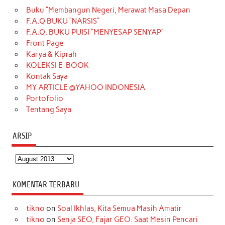
Buku “Membangun Negeri, Merawat Masa Depan
b
a
o
e
e
t
u
F.A.Q BUKU “NARSIS”
o
g
k
r
d
e
b
F.A.Q. BUKU PUISI “MENYESAP SENYAP”
o
r
e
I
r
e
Front Page
Karya & Kiprah
k
a
s
n
KOLEKSI E-BOOK
m
t
Kontak Saya
MY ARTICLE @YAHOO INDONESIA
Portofolio
Tentang Saya
ARSIP
Arsip
KOMENTAR TERBARU
tikno
on
Soal Ikhlas, Kita Semua Masih Amatir
tikno
on
Senja SEO, Fajar GEO: Saat Mesin Pencari