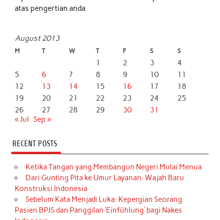
atas pengertian anda
August 2013
M
T
W
T
F
S
S
1
2
3
4
5
6
7
8
9
10
11
12
13
14
15
16
17
18
19
20
21
22
23
24
25
26
27
28
29
30
31
« Jul
Sep »
RECENT POSTS
Ketika Tangan yang Membangun Negeri Mulai Menua
Dari Gunting Pita ke Umur Layanan: Wajah Baru
Konstruksi Indonesia
Sebelum Kata Menjadi Luka: Kepergian Seorang
Pasien BPJS dan Panggilan ‘Einfühlung’ bagi Nakes