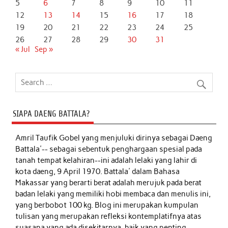
5
6
7
8
9
10
11
12
13
14
15
16
17
18
19
20
21
22
23
24
25
26
27
28
29
30
31
« Jul
Sep »
SIAPA DAENG BATTALA?
Amril Taufik Gobel
yang menjuluki dirinya sebagai Daeng
Battala'-- sebagai sebentuk penghargaan spesial pada
tanah tempat kelahiran--ini adalah lelaki yang lahir di
kota daeng, 9 April 1970. Battala' dalam Bahasa
Makassar yang berarti berat adalah merujuk pada berat
badan lelaki yang memiliki hobi membaca dan menulis ini,
yang berbobot 100 kg. Blog ini merupakan kumpulan
tulisan yang merupakan refleksi kontemplatifnya atas
suasana yang ada disekitarnya, baik yang penting,