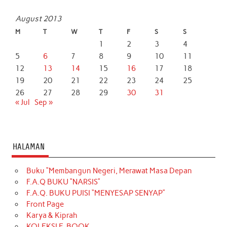
August 2013
M
T
W
T
F
S
S
1
2
3
4
5
6
7
8
9
10
11
12
13
14
15
16
17
18
19
20
21
22
23
24
25
26
27
28
29
30
31
« Jul
Sep »
HALAMAN
Buku “Membangun Negeri, Merawat Masa Depan
F.A.Q BUKU “NARSIS”
F.A.Q. BUKU PUISI “MENYESAP SENYAP”
Front Page
Karya & Kiprah
KOLEKSI E-BOOK