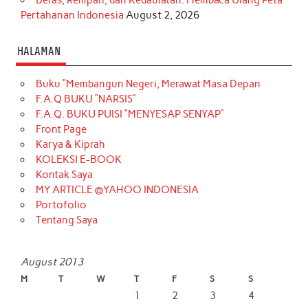
Pertahanan Indonesia
August 2, 2026
HALAMAN
Buku “Membangun Negeri, Merawat Masa Depan
F.A.Q BUKU “NARSIS”
F.A.Q. BUKU PUISI “MENYESAP SENYAP”
Front Page
Karya & Kiprah
KOLEKSI E-BOOK
Kontak Saya
MY ARTICLE @YAHOO INDONESIA
Portofolio
Tentang Saya
August 2013
M
T
W
T
F
S
S
1
2
3
4