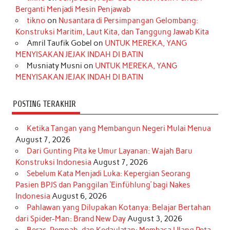
o
g
k
r
d
e
b
Berganti Menjadi Mesin Penjawab
o
r
e
I
r
e
tikno
on
Nusantara di Persimpangan Gelombang:
Konstruksi Maritim, Laut Kita, dan Tanggung Jawab Kita
k
a
s
n
Amril Taufik Gobel
on
UNTUK MEREKA, YANG
m
t
MENYISAKAN JEJAK INDAH DI BATIN
Musniaty Musni
on
UNTUK MEREKA, YANG
MENYISAKAN JEJAK INDAH DI BATIN
POSTING TERAKHIR
Ketika Tangan yang Membangun Negeri Mulai Menua
August 7, 2026
Dari Gunting Pita ke Umur Layanan: Wajah Baru
Konstruksi Indonesia
August 7, 2026
Sebelum Kata Menjadi Luka: Kepergian Seorang
Pasien BPJS dan Panggilan ‘Einfühlung’ bagi Nakes
Indonesia
August 6, 2026
Pahlawan yang Dilupakan Kotanya: Belajar Bertahan
dari Spider-Man: Brand New Day
August 3, 2026
Beras, Rempah, dan Kedaulatan: Membaca Ulang Peta