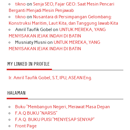
tikno
on
Senja SEO, Fajar GEO: Saat Mesin Pencari
Berganti Menjadi Mesin Penjawab
tikno
on
Nusantara di Persimpangan Gelombang:
Konstruksi Maritim, Laut Kita, dan Tanggung Jawab Kita
Amril Taufik Gobel
on
UNTUK MEREKA, YANG
MENYISAKAN JEJAK INDAH DI BATIN
Musniaty Musni
on
UNTUK MEREKA, YANG
MENYISAKAN JEJAK INDAH DI BATIN
MY LINKED IN PROFILE
Ir. Amril Taufik Gobel, S.T, IPU, ASEAN Eng.
HALAMAN
Buku “Membangun Negeri, Merawat Masa Depan
F.A.Q BUKU “NARSIS”
F.A.Q. BUKU PUISI “MENYESAP SENYAP”
Front Page