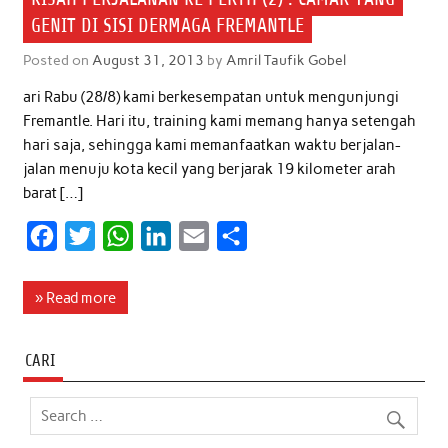
GENIT DI SISI DERMAGA FREMANTLE
Posted on
August 31, 2013
by
Amril Taufik Gobel
ari Rabu (28/8) kami berkesempatan untuk mengunjungi
Fremantle. Hari itu, training kami memang hanya setengah
hari saja, sehingga kami memanfaatkan waktu berjalan-
jalan menuju kota kecil yang berjarak 19 kilometer arah
barat […]
F
T
W
L
E
S
a
w
h
i
m
h
c
i
a
n
a
a
» Read more
e
t
t
k
i
r
b
t
s
e
l
e
CARI
o
e
A
d
o
r
p
I
k
p
n