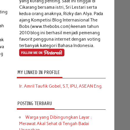
yang kurang penting. Saat ini tinggal di
Cikarang bersama istri, Sri Lestari serta
ting
kedua orang anaknya, Rizky dan Alya. Pada
ajang Kompetisi Blog Internasional The
dah
Bobs (www.thebobs.com) keenam tahun
2010 blog ini berhasil menjadi pemenang
favorit pengguna internet dengan voting
ak
terbanyak kategori Bahasa Indonesia.
awa
ng
MY LINKED IN PROFILE
Ir. Amril Taufik Gobel, S.T, IPU, ASEAN Eng.
POSTING TERBARU
Warga yang Dibingungkan Layar :
Merawat Akal Sehat di Tengah Badai