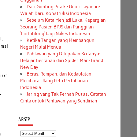
Unggahan
Dari Gunting Pita ke Umur Layanan:
Wajah Baru Konstruksi Indonesia
Sebelum Kata Menjadi Luka: Kepergian
Seorang Pasien BPJS dan Panggilan
‘Einfühlung’ bagi Nakes Indonesia
l,
Ketika Tangan yang Membangun
umsi
Negeri Mulai Menua
Pahlawan yang Dilupakan Kotanya:
Belajar Bertahan dari Spider-Man: Brand
New Day
Beras, Rempah, dan Kedaulatan:
u di
Membaca Ulang Peta Pertahanan
Indonesia
k-
Jaring yang Tak Pernah Putus: Catatan
Cinta untuk Pahlawan yang Sendirian
ARSIP
Arsip
m