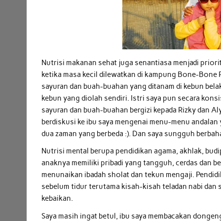
Nutrisi makanan sehat juga senantiasa menjadi priori
ketika masa kecil dilewatkan di kampung Bone-Bone
sayuran dan buah-buahan yang ditanam di kebun bela
kebun yang diolah sendiri. Istri saya pun secara ko
sayuran dan buah-buahan bergizi kepada Rizky dan Aly
berdiskusi ke ibu saya mengenai menu-menu andalan yan
dua zaman yang berbeda :). Dan saya sungguh berbaha
Nutrisi mental berupa pendidikan agama, akhlak, budip
anaknya memiliki pribadi yang tangguh, cerdas dan be
menunaikan ibadah sholat dan tekun mengaji. Pendid
sebelum tidur terutama kisah-kisah teladan nabi dan 
kebaikan.
Saya masih ingat betul, ibu saya membacakan dongen