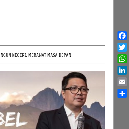
Face
NGUN NEGERI, MERAWAT MASA DEPAN
Twitt
What
Linke
Email
Share