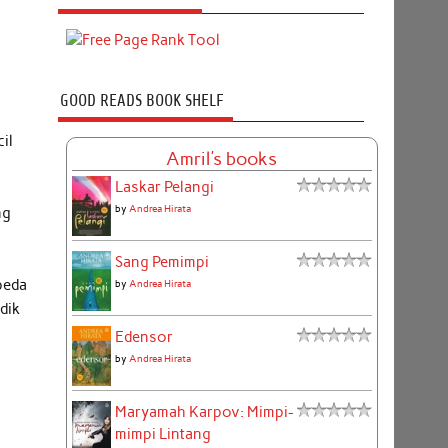
GOOD READS BOOK SHELF
il
Amril's books
Laskar Pelangi
n
by
Andrea Hirata
ng
Sang Pemimpi
peda
by
Andrea Hirata
dik
Edensor
by
Andrea Hirata
Maryamah Karpov: Mimpi-
mimpi Lintang