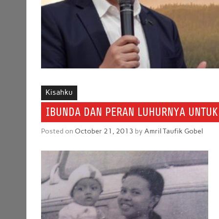
Kisahku
IBUNDA DAN PERAN LUHURNYA UNTUK
Posted on
October 21, 2013
by
Amril Taufik Gobel