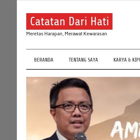
Skip
to
content
Catatan Dari Hati
Meretas Harapan, Merawat Kewarasan
BERANDA
TENTANG SAYA
KARYA & KI