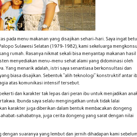
tas pada menu makanan yang disajikan sehari-hari. Saya ingat betu
 Palopo Sulawesi Selatan (1979-1982), kami sekeluarga mengkons
kang rumah. Rasanya nikmat sekali bisa menyantap makanan hasil
nsisten menyediakan menu-menu sehat alami yang didominasi oleh
a. Yang menarik adalah, istri saya senantiasa berkonsultasi dan
g biasa disajikan. Sebentuk “alih teknologi” konstruktif antar ib
gia atas komunikasi intensif tersebut.
ekerti dan karakter tak lepas dari peran ibu untuk menjadikan ana
rtakwa. Ibunda saya selalu mengingatkan untuk tidak lalai
ikan karakter juga diberikan dalam bentuk membacakan dongeng
sahabat-sahabatnya, juga cerita dongeng yang sarat dengan nilai
g dengan suaranya yang lembut dan jernih dihadapan kami sebelu