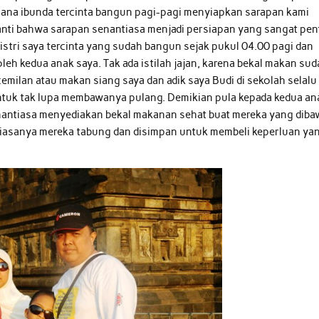
mana ibunda tercinta bangun pagi-pagi menyiapkan sarapan kami
anti bahwa sarapan senantiasa menjadi persiapan yang sangat pen
h istri saya tercinta yang sudah bangun sejak pukul 04.00 pagi dan
eh kedua anak saya. Tak ada istilah jajan, karena bekal makan su
 cemilan atau makan siang saya dan adik saya Budi di sekolah selalu
untuk tak lupa membawanya pulang. Demikian pula kepada kedua an
 senantiasa menyediakan bekal makanan sehat buat mereka yang dib
 biasanya mereka tabung dan disimpan untuk membeli keperluan ya