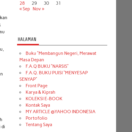
28
29
30
31
« Sep
Nov »
ikan
k
smu
HALAMAN
u,
Buku “Membangun Negeri, Merawat
Masa Depan
F.A.Q BUKU “NARSIS”
F.A.Q. BUKU PUISI “MENYESAP
un
SENYAP”
Front Page
Karya & Kiprah
KOLEKSI E-BOOK
Kontak Saya
MY ARTICLE @YAHOO INDONESIA
Portofolio
ah
Tentang Saya
 di