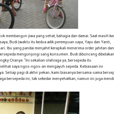
tuk membangun jiwa yang sehat, bahagia dan damai. Saat masih kec
 saya, Budi (waktu itu kedua adik perempuan saya, Yayu dan Yanti,
hari. Ibu yang pandai menjahit kerapkali menerima order jahitan da
u bersepeda mengunjungi sang konsumen. Budi dibonceng dibelaka
gky Oranye. “Ini sekalian olahraga ya, bersepeda itu
melihat saya ngos-ngos-an mengayuh sepeda. Kebiasaan ini
Alya. Setiap pagi di akhir pekan, kami biasanya bersama-sama berse
aga bersepeda ini, tak sekedar menyehatkan, namun ini juga mendi