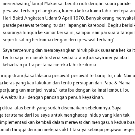
menerawang,”langit Makassar begitu riuh dengan suara parade
pesawat terbang di angkasa, karena ketika kamu lahir bertepatan
Hari Bakti Angkatan Udara 9 April 1970. Banyak orang menyaks
parade pesawat terbang itu dari lapangan karebosi. Begitu berisi
suaranya hingga ke kamar bersalin, sampai-sampai suara tangi
seperti saling berlomba dengan deru pesawat terbang”.
Saya tercenung dan membayangkan hiruk pikuk suasana ketika it
tentu saja termasuk histeria kedua orangtua saya menyambut
kehadiran putra pertama mereka lahir ke dunia.
tinggi di angkasa laksana pesawat-pesawat terbang itu, nak. Nam
ja keras yang kau lakukan dan tentu persiapan dari Papa & Mama
erjuangkan menjadi nyata,” kata ibu dengan kalimat lembut. Ibu
SMA waktu itu– dengan pandangan penuh keyakinan.
g dituai atas benih yang sudah disemaikan sebelumnya. Saya
 terutama dari ibu saya untuk menghadapi hidup yang kian tak
ta implementasikan kembali dalam merawat dan mengasuh kedua bu
u rumah tangga dengan melepas aktifitasnya sebagai pegawai negeri