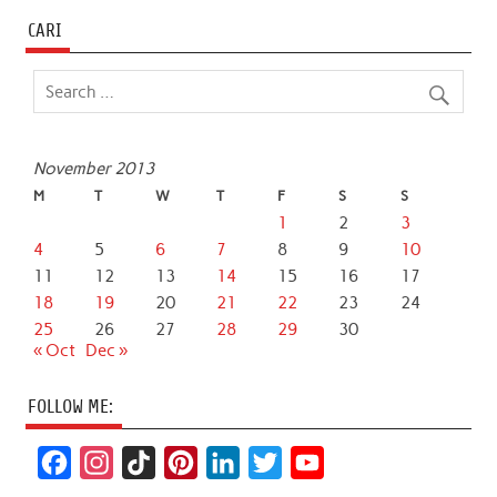
CARI
November 2013
M
T
W
T
F
S
S
1
2
3
4
5
6
7
8
9
10
11
12
13
14
15
16
17
18
19
20
21
22
23
24
25
26
27
28
29
30
« Oct
Dec »
FOLLOW ME:
F
I
T
P
L
T
Y
a
n
i
i
i
w
o