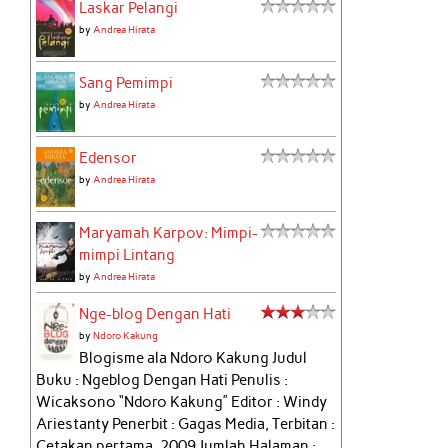
Laskar Pelangi
by
Andrea Hirata
Sang Pemimpi
by
Andrea Hirata
Edensor
by
Andrea Hirata
Maryamah Karpov: Mimpi-
mimpi Lintang
by
Andrea Hirata
Nge-blog Dengan Hati
by
Ndoro Kakung
Blogisme ala Ndoro Kakung Judul
Buku : Ngeblog Dengan Hati Penulis :
Wicaksono “Ndoro Kakung” Editor : Windy
Ariestanty Penerbit : Gagas Media, Terbitan :
Cetakan pertama, 2009 Jumlah Halaman :