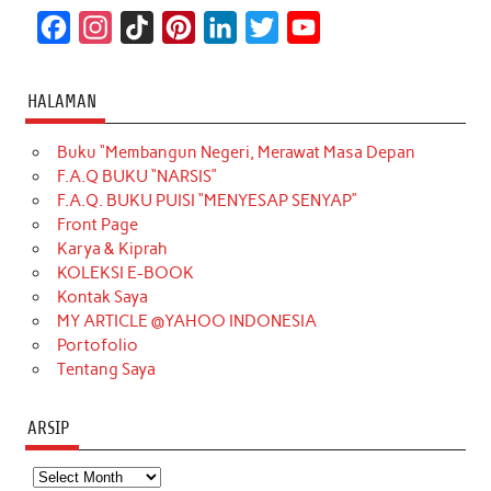
F
I
T
P
L
T
Y
a
n
i
i
i
w
o
c
s
k
n
n
i
u
HALAMAN
e
t
T
t
k
t
T
Buku “Membangun Negeri, Merawat Masa Depan
b
a
o
e
e
t
u
F.A.Q BUKU “NARSIS”
o
g
k
r
d
e
b
F.A.Q. BUKU PUISI “MENYESAP SENYAP”
o
r
e
I
r
e
Front Page
Karya & Kiprah
k
a
s
n
KOLEKSI E-BOOK
m
t
Kontak Saya
MY ARTICLE @YAHOO INDONESIA
Portofolio
Tentang Saya
ARSIP
Arsip