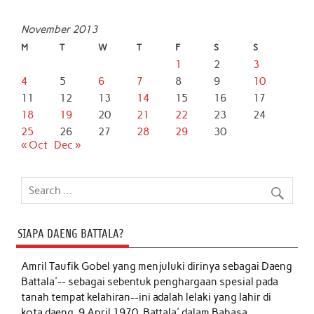
November 2013
M
T
W
T
F
S
S
1
2
3
4
5
6
7
8
9
10
11
12
13
14
15
16
17
18
19
20
21
22
23
24
25
26
27
28
29
30
« Oct
Dec »
SIAPA DAENG BATTALA?
Amril Taufik Gobel
yang menjuluki dirinya sebagai Daeng
Battala'-- sebagai sebentuk penghargaan spesial pada
tanah tempat kelahiran--ini adalah lelaki yang lahir di
kota daeng, 9 April 1970. Battala' dalam Bahasa