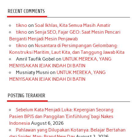
c
s
k
n
n
i
u
RECENT COMMENTS
e
t
T
t
k
t
T
tikno
on
Soal Ikhlas, Kita Semua Masih Amatir
b
a
o
e
e
t
u
tikno
on
Senja SEO, Fajar GEO: Saat Mesin Pencari
o
g
k
r
d
e
b
Berganti Menjadi Mesin Penjawab
o
r
e
I
r
e
tikno
on
Nusantara di Persimpangan Gelombang:
Konstruksi Maritim, Laut Kita, dan Tanggung Jawab Kita
k
a
s
n
Amril Taufik Gobel
on
UNTUK MEREKA, YANG
m
t
MENYISAKAN JEJAK INDAH DI BATIN
Musniaty Musni
on
UNTUK MEREKA, YANG
MENYISAKAN JEJAK INDAH DI BATIN
POSTING TERAKHIR
Sebelum Kata Menjadi Luka: Kepergian Seorang
Pasien BPJS dan Panggilan ‘Einfühlung’ bagi Nakes
Indonesia
August 6, 2026
Pahlawan yang Dilupakan Kotanya: Belajar Bertahan
dari Spider-Man: Brand New Day
August 3, 2026