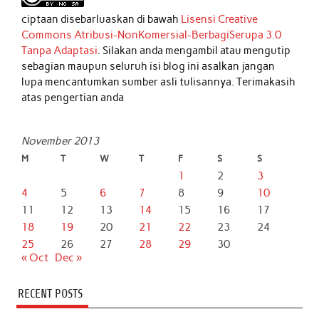
ciptaan disebarluaskan di bawah
Lisensi Creative
Commons Atribusi-NonKomersial-BerbagiSerupa 3.0
Tanpa Adaptasi
. Silakan anda mengambil atau mengutip
sebagian maupun seluruh isi blog ini asalkan jangan
lupa mencantumkan sumber asli tulisannya. Terimakasih
atas pengertian anda
November 2013
M
T
W
T
F
S
S
1
2
3
4
5
6
7
8
9
10
11
12
13
14
15
16
17
18
19
20
21
22
23
24
25
26
27
28
29
30
« Oct
Dec »
RECENT POSTS