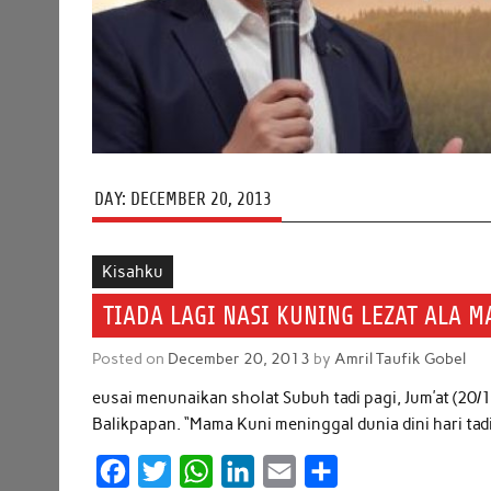
DAY:
DECEMBER 20, 2013
Kisahku
TIADA LAGI NASI KUNING LEZAT ALA 
Posted on
December 20, 2013
by
Amril Taufik Gobel
eusai menunaikan sholat Subuh tadi pagi, Jum’at (20/12
Balikpapan. “Mama Kuni meninggal dunia dini hari tadi
F
T
W
L
E
S