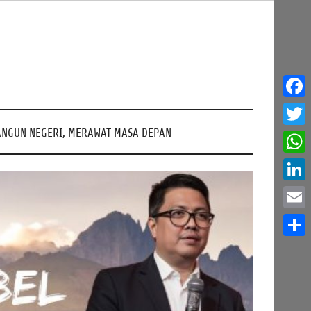
Face
NGUN NEGERI, MERAWAT MASA DEPAN
Twitt
What
Linke
Email
Share