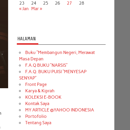
23
24
25
26
27
28
« Jan
Mar »
HALAMAN
Buku “Membangun Negeri, Merawat
Masa Depan
F.A.Q BUKU “NARSIS”
F.A.Q. BUKU PUISI “MENYESAP
SENYAP”
Front Page
Karya & Kiprah
KOLEKSI E-BOOK
Kontak Saya
MY ARTICLE @YAHOO INDONESIA
n
Portofolio
Tentang Saya
n