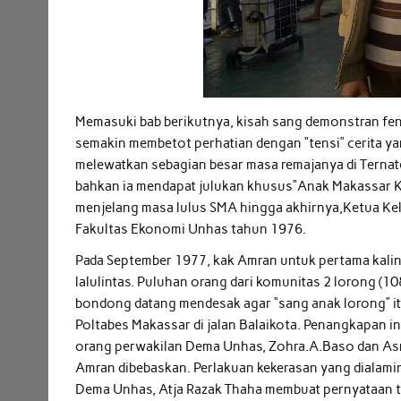
Memasuki bab berikutnya, kisah sang demonstran fen
semakin membetot perhatian dengan “tensi” cerita y
melewatkan sebagian besar masa remajanya di Ternate 
bahkan ia mendapat julukan khusus”Anak Makassar Kep
menjelang masa lulus SMA hingga akhirnya,Ketua Kelo
Fakultas Ekonomi Unhas tahun 1976.
Pada September 1977, kak Amran untuk pertama kali
lalulintas. Puluhan orang dari komunitas 2 lorong (
bondong datang mendesak agar “sang anak lorong” it
Poltabes Makassar di jalan Balaikota. Penangkapan 
orang perwakilan Dema Unhas, Zohra.A.Baso dan As
Amran dibebaskan. Perlakuan kekerasan yang dialamin
Dema Unhas, Atja Razak Thaha membuat pernyataan ter