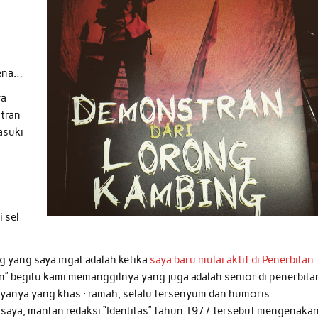
mena…
ya
tran
asuki
 sel
g yang saya ingat adalah ketika
saya baru mulai aktif di Penerbitan
” begitu kami memanggilnya yang juga adalah senior di penerbita
ayanya yang khas : ramah, selalu tersenyum dan humoris.
 saya, mantan redaksi “Identitas” tahun 1977 tersebut mengenaka