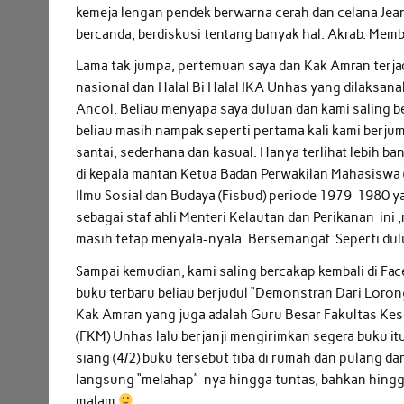
kemeja lengan pendek berwarna cerah dan celana Jean
bercanda, berdiskusi tentang banyak hal. Akrab. Memb
Lama tak jumpa, pertemuan saya dan Kak Amran terjad
nasional dan Halal Bi Halal IKA Unhas yang dilaksana
Ancol. Beliau menyapa saya duluan dan kami saling b
beliau masih nampak seperti pertama kali kami berju
santai, sederhana dan kasual. Hanya terlihat lebih ba
di kepala mantan Ketua Badan Perwakilan Mahasiswa 
Ilmu Sosial dan Budaya (Fisbud) periode 1979-1980 
sebagai staf ahli Menteri Kelautan dan Perikanan ini
masih tetap menyala-nyala. Bersemangat. Seperti dul
Sampai kemudian, kami saling bercakap kembali di F
buku terbaru beliau berjudul “Demonstran Dari Loro
Kak Amran yang juga adalah Guru Besar Fakultas Ke
(FKM) Unhas lalu berjanji mengirimkan segera buku it
siang (4/2) buku tersebut tiba di rumah dan pulang dar
langsung “melahap”-nya hingga tuntas, bahkan hing
malam