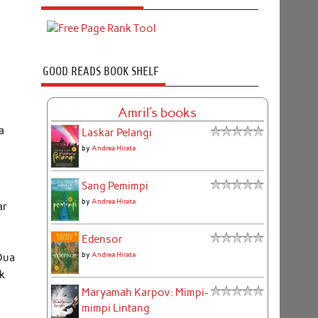
GOOD READS BOOK SHELF
Amril's books
t
a
Laskar Pelangi
by
Andrea Hirata
Sang Pemimpi
by
Andrea Hirata
ar
Edensor
by
Andrea Hirata
Dua
k
Maryamah Karpov: Mimpi-
mimpi Lintang