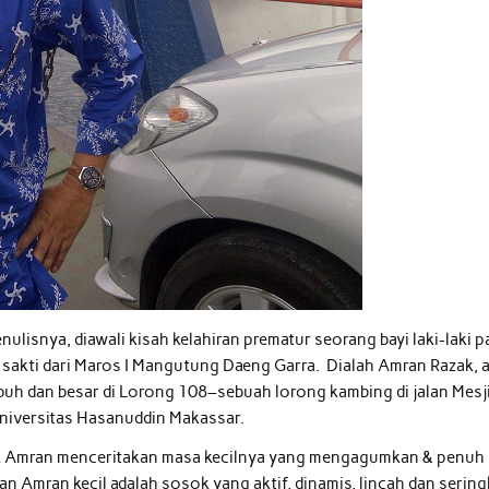
ulisnya, diawali kisah kelahiran prematur seorang bayi laki-laki p
 sakti dari Maros I Mangutung Daeng Garra. Dialah Amran Razak, 
buh dan besar di Lorong 108–sebuah lorong kambing di jalan Mesj
Universitas Hasanuddin Makassar.
ak Amran menceritakan masa kecilnya yang mengagumkan & penuh
n Amran kecil adalah sosok yang aktif, dinamis, lincah dan sering