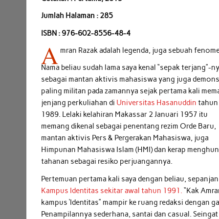
Jumlah Halaman : 285
ISBN : 976-602-8556-48-4
A
mran Razak adalah legenda, juga sebuah feno
Nama beliau sudah lama saya kenal “sepak terjang”-n
sebagai mantan aktivis mahasiswa yang juga demons
paling militan pada zamannya sejak pertama kali mem
jenjang perkuliahan di
Universitas Hasanuddin
tahun
1989. Lelaki kelahiran Makassar 2 Januari 1957 itu
memang dikenal sebagai penentang rezim Orde Baru,
mantan aktivis Pers & Pergerakan Mahasiswa, juga
Himpunan Mahasiswa Islam (HMI) dan kerap menghuni
tahanan sebagai resiko perjuangannya.
Pertemuan pertama kali saya dengan beliau, sepanjan
Kampus Identitas sekitar awal tahun 1991.
“Kak Amran
kampus ‘Identitas” mampir ke ruang redaksi dengan g
Penampilannya sederhana, santai dan casual. Seingat