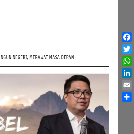
Face
NGUN NEGERI, MERAWAT MASA DEPAN
Twitt
What
Linke
Email
Share