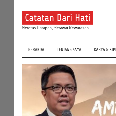
Skip
to
content
Catatan Dari Hati
Meretas Harapan, Merawat Kewarasan
BERANDA
TENTANG SAYA
KARYA & KI