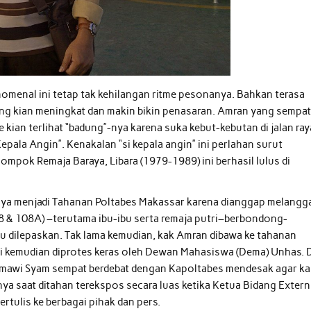
omenal ini tetap tak kehilangan ritme pesonanya. Bahkan terasa
ang kian meningkat dan makin bikin penasaran. Amran yang sempa
kian terlihat “badung”-nya karena suka kebut-kebutan di jalan ray
ala Angin”. Kenakalan “si kepala angin” ini perlahan surut
mpok Remaja Baraya, Libara (1979-1989) ini berhasil lulus di
nya menjadi Tahanan Poltabes Makassar karena dianggap melangg
108 & 108A) –terutama ibu-ibu serta remaja putri–berbondong-
u dilepaskan. Tak lama kemudian, kak Amran dibawa ke tahanan
ini kemudian diprotes keras oleh Dewan Mahasiswa (Dema) Unhas. 
mawi Syam sempat berdebat dengan Kapoltabes mendesak agar ka
ya saat ditahan terekspos secara luas ketika Ketua Bidang Extern
tulis ke berbagai pihak dan pers.