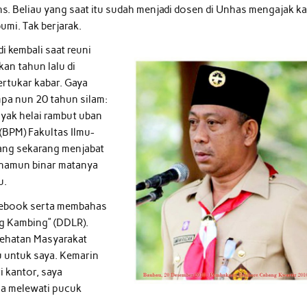
s. Beliau yang saat itu sudah menjadi dosen di Unhas mengajak k
umi. Tak berjarak.
i kembali saat reuni
kan tahun lalu di
ertukar kabar. Gaya
mpa nun 20 tahun silam:
nyak helai rambut uban
(BPM) Fakultas Ilmu-
yang sekarang menjabat
 ,namun binar matanya
u.
acebook serta membahas
ng Kambing” (DDLR).
sehatan Masyarakat
u untuk saya. Kemarin
i kantor, saya
ga melewati pucuk