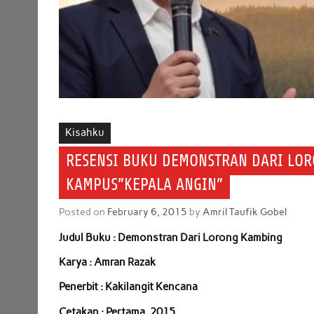
Kisahku
RESENSI BUKU DEMONSTRAN DARI LOR
KAMPUS”KEPALA ANGIN”
Posted on
February 6, 2015
by
Amril Taufik Gobel
Judul Buku : Demonstran Dari Lorong Kambing
Karya : Amran Razak
Penerbit : Kakilangit Kencana
Cetakan : Pertama, 2015