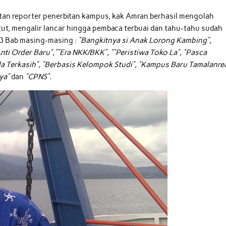
tan reporter penerbitan kampus, kak Amran berhasil mengolah
tut, mengalir lancar hingga pembaca terbuai dan tahu-tahu sudah
13 Bab masing-masing :
“Bangkitnya si Anak Lorong Kambing”,
ti Order Baru”,””Era NKK/BKK”, “”Peristiwa Toko La”, “Pasca
da Terkasih”, “Berbasis Kelompok Studi”, “Kampus Baru Tamalanre
aya”
dan
“CPNS”.