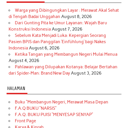
Warga yang Dibingungkan Layar : Merawat Akal Sehat
di Tengah Badai Unggahan
August 8, 2026
Dari Gunting Pita ke Umur Layanan: Wajah Baru
Konstruksi Indonesia
August 7, 2026
Sebelum Kata Menjadi Luka: Kepergian Seorang
Pasien BPJS dan Panggilan ‘Einfühlung’ bagi Nakes
Indonesia
August 6, 2026
Ketika Tangan yang Membangun Negeri Mulai Menua
August 4, 2026
Pahlawan yang Dilupakan Kotanya: Belajar Bertahan
dari Spider-Man: Brand New Day
August 3, 2026
HALAMAN
Buku “Membangun Negeri, Merawat Masa Depan
F.A.Q BUKU “NARSIS”
F.A.Q. BUKU PUISI “MENYESAP SENYAP”
Front Page
Karya & Kiprah