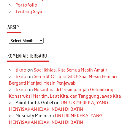
Portofolio
Tentang Saya
ARSIP
Arsip
KOMENTAR TERBARU
tikno
on
Soal Ikhlas, Kita Semua Masih Amatir
tikno
on
Senja SEO, Fajar GEO: Saat Mesin Pencari
Berganti Menjadi Mesin Penjawab
tikno
on
Nusantara di Persimpangan Gelombang:
Konstruksi Maritim, Laut Kita, dan Tanggung Jawab Kita
Amril Taufik Gobel
on
UNTUK MEREKA, YANG
MENYISAKAN JEJAK INDAH DI BATIN
Musniaty Musni
on
UNTUK MEREKA, YANG
MENYISAKAN JEJAK INDAH DI BATIN