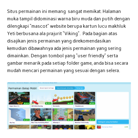
Situs permainan ini memang sangat memikat. Halaman
muka tampil didominasi warna biru muda dan putih dengan
dilengkapi “mascot” website berupa kartun lucu makhluk
Yeti berbusana ala prajurit “Viking”. Pada bagian atas
disajikan jenis permainan yang direkomendasikan
kemudian dibawahnya ada jenis permainan yang sering
dimainkan. Dengan tombol yang “user friendly” serta
gambar menarik pada setiap folder game, anda bisa secara
mudah mencari permainan yang sesuai dengan selera.