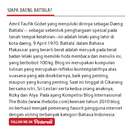
SIAPA DAENG BATTALA?
Amril Taufik Gobel
yang menjuluki dirinya sebagai Daeng
Battala'-- sebagai sebentuk penghargaan spesial pada
tanah tempat kelahiran--ini adalah lelaki yang lahir di
kota daeng, 9 April 1970. Battala' dalam Bahasa
Makassar yang berarti berat adalah merujuk pada berat
badan lelaki yang memiliki hobi membaca dan menulis ini,
yang berbobot 100 kg. Blog ini merupakan kumpulan
tulisan yang merupakan refleksi kontemplatifnya atas
suasana yang ada disekitarnya, baik yang penting,
maupun yang kurang penting. Saat ini tinggal di Cikarang
bersama istri, Sri Lestari serta kedua orang anaknya,
Rizky dan Alya. Pada ajang Kompetisi Blog Internasional
The Bobs (www.thebobs.com) keenam tahun 2010 blog
ini berhasil menjadi pemenang favorit pengguna internet
dengan voting terbanyak kategori Bahasa Indonesia.