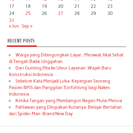
17
18
19
20
21
22
23
24
25
26
27
28
29
30
31
« Jun
Sep »
RECENT POSTS
Warga yang Dibingungkan Layar : Merawat Akal Sehat
di Tengah Badai Unggahan
Dari Gunting Pita ke Umur Layanan: Wajah Baru
Konstruksi Indonesia
Sebelum Kata Menjadi Luka: Kepergian Seorang
Pasien BPJS dan Panggilan ‘Einfühlung’ bagi Nakes
Indonesia
Ketika Tangan yang Membangun Negeri Mulai Menua
Pahlawan yang Dilupakan Kotanya: Belajar Bertahan
dari Spider-Man: Brand New Day