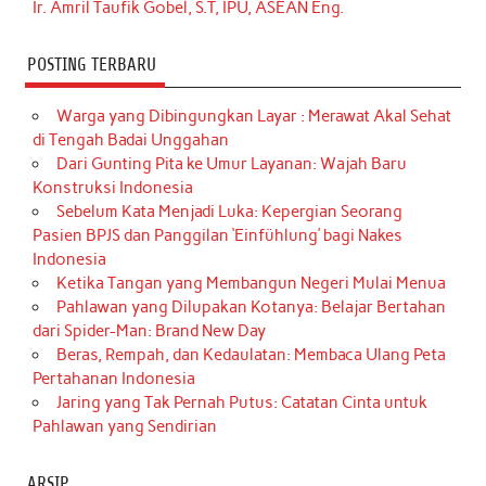
Ir. Amril Taufik Gobel, S.T, IPU, ASEAN Eng.
POSTING TERBARU
Warga yang Dibingungkan Layar : Merawat Akal Sehat
di Tengah Badai Unggahan
Dari Gunting Pita ke Umur Layanan: Wajah Baru
Konstruksi Indonesia
Sebelum Kata Menjadi Luka: Kepergian Seorang
Pasien BPJS dan Panggilan ‘Einfühlung’ bagi Nakes
Indonesia
Ketika Tangan yang Membangun Negeri Mulai Menua
Pahlawan yang Dilupakan Kotanya: Belajar Bertahan
dari Spider-Man: Brand New Day
Beras, Rempah, dan Kedaulatan: Membaca Ulang Peta
Pertahanan Indonesia
Jaring yang Tak Pernah Putus: Catatan Cinta untuk
Pahlawan yang Sendirian
ARSIP