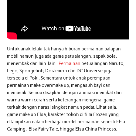
Untuk anak lelaki tak hanya hiburan permainan balapan
mobil namun juga ada game petualangan, sepak bola,
menembak dan lain-lain.
Permainan
petualangan Naruto,
Lego, Spongebob, Doraemon dan DC Universe juga
tersedia di Poki. Sementara untuk anak perempuan
permainan make over/make up, mengasuh bayi dan
memasak. Semua disajikan dengan animasi memikat dan
warna warni cerah serta keterangan mengenai game
terkait dengan narasi singkat namun padat. Lihat saja,
game make up Elsa, karakter tokoh di film Frozen yang
ditampilkan dalam berbagai model permainan seperti Elsa
Camping, Elsa Fairy Tale, hingga Elsa China Princess.