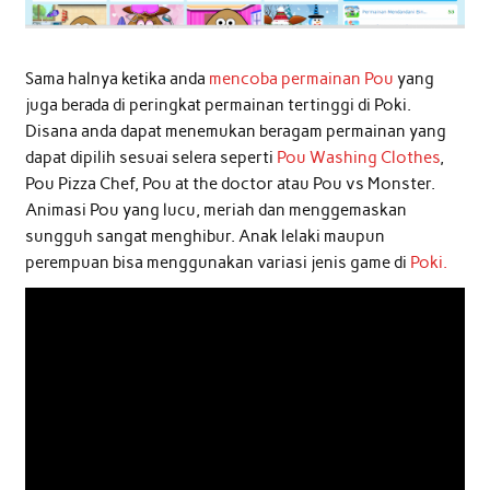
Sama halnya ketika anda
mencoba permainan Pou
yang
juga berada di peringkat permainan tertinggi di Poki.
Disana anda dapat menemukan beragam permainan yang
dapat dipilih sesuai selera seperti
Pou Washing Clothes
,
Pou Pizza Chef, Pou at the doctor atau Pou vs Monster.
Animasi Pou yang lucu, meriah dan menggemaskan
sungguh sangat menghibur. Anak lelaki maupun
perempuan bisa menggunakan variasi jenis game di
Poki.