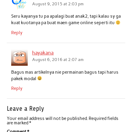
k
p
n
August 9, 2015 at 2:03 pm
Seru kayanya tu pa apalagi buat anak2, tapi kalau sy ga
kuat kuotanya pa buat maen game online seperti itu
Reply
hayakana
August 6, 2016 at 2:07 am
Bagus mas artikelnya nie permainan bagus tapi harus
pakek modal
Reply
Leave a Reply
Your email address will not be published.
Required fields
are marked
*
Comment
*