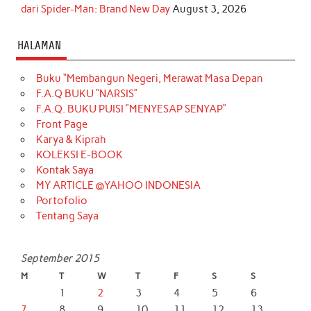
dari Spider-Man: Brand New Day
August 3, 2026
HALAMAN
Buku “Membangun Negeri, Merawat Masa Depan
F.A.Q BUKU “NARSIS”
F.A.Q. BUKU PUISI “MENYESAP SENYAP”
Front Page
Karya & Kiprah
KOLEKSI E-BOOK
Kontak Saya
MY ARTICLE @YAHOO INDONESIA
Portofolio
Tentang Saya
September 2015
M
T
W
T
F
S
S
1
2
3
4
5
6
7
8
9
10
11
12
13