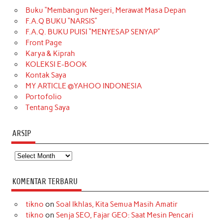
Buku “Membangun Negeri, Merawat Masa Depan
b
a
o
e
e
t
u
F.A.Q BUKU “NARSIS”
o
g
k
r
d
e
b
F.A.Q. BUKU PUISI “MENYESAP SENYAP”
o
r
e
I
r
e
Front Page
Karya & Kiprah
k
a
s
n
KOLEKSI E-BOOK
m
t
Kontak Saya
MY ARTICLE @YAHOO INDONESIA
Portofolio
Tentang Saya
ARSIP
Arsip
KOMENTAR TERBARU
tikno
on
Soal Ikhlas, Kita Semua Masih Amatir
tikno
on
Senja SEO, Fajar GEO: Saat Mesin Pencari