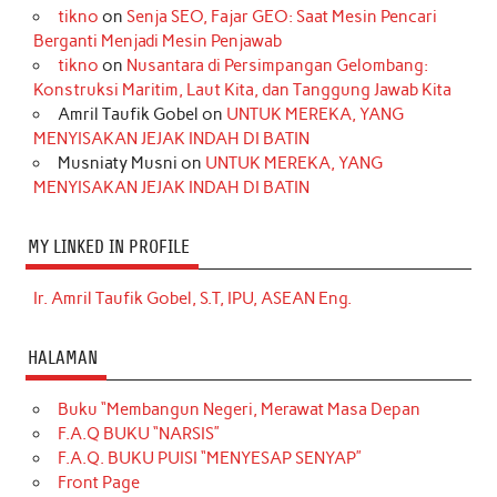
tikno
on
Senja SEO, Fajar GEO: Saat Mesin Pencari
Berganti Menjadi Mesin Penjawab
tikno
on
Nusantara di Persimpangan Gelombang:
Konstruksi Maritim, Laut Kita, dan Tanggung Jawab Kita
Amril Taufik Gobel
on
UNTUK MEREKA, YANG
MENYISAKAN JEJAK INDAH DI BATIN
Musniaty Musni
on
UNTUK MEREKA, YANG
MENYISAKAN JEJAK INDAH DI BATIN
MY LINKED IN PROFILE
Ir. Amril Taufik Gobel, S.T, IPU, ASEAN Eng.
HALAMAN
Buku “Membangun Negeri, Merawat Masa Depan
F.A.Q BUKU “NARSIS”
F.A.Q. BUKU PUISI “MENYESAP SENYAP”
Front Page