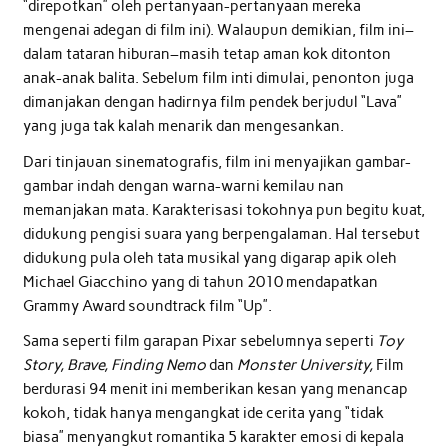
“direpotkan” oleh pertanyaan-pertanyaan mereka
mengenai adegan di film ini). Walaupun demikian, film ini–
dalam tataran hiburan–masih tetap aman kok ditonton
anak-anak balita. Sebelum film inti dimulai, penonton juga
dimanjakan dengan hadirnya film pendek berjudul “Lava”
yang juga tak kalah menarik dan mengesankan.
Dari tinjauan sinematografis, film ini menyajikan gambar-
gambar indah dengan warna-warni kemilau nan
memanjakan mata. Karakterisasi tokohnya pun begitu kuat,
didukung pengisi suara yang berpengalaman. Hal tersebut
didukung pula oleh tata musikal yang digarap apik oleh
Michael Giacchino yang di tahun 2010 mendapatkan
Grammy Award soundtrack film “Up”.
Sama seperti film garapan Pixar sebelumnya seperti
Toy
Story, Brave, Finding Nemo
dan
Monster University,
Film
berdurasi 94 menit ini memberikan kesan yang menancap
kokoh, tidak hanya mengangkat ide cerita yang “tidak
biasa” menyangkut romantika 5 karakter emosi di kepala