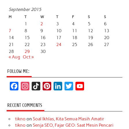
September 2015
M
T
W
T
F
S
S
1
2
3
4
5
6
7
8
9
10
11
12
13
14
15
16
17
18
19
20
21
22
23
24
25
26
27
28
29
30
« Aug
Oct »
FOLLOW ME:
F
I
T
P
L
T
Y
a
n
i
i
i
w
o
c
s
k
n
n
i
u
RECENT COMMENTS
e
t
T
t
k
t
T
tikno
on
Soal Ikhlas, Kita Semua Masih Amatir
b
a
o
e
e
t
u
tikno
on
Senja SEO, Fajar GEO: Saat Mesin Pencari