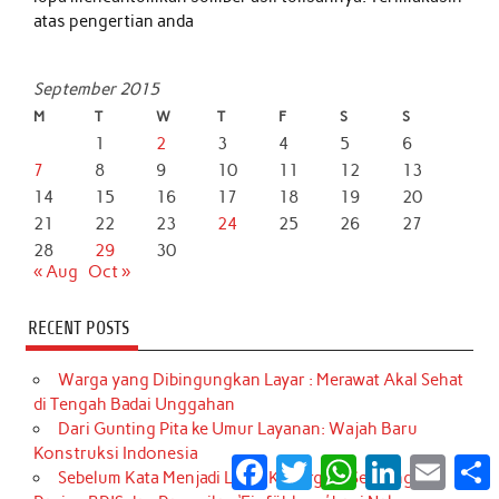
atas pengertian anda
September 2015
M
T
W
T
F
S
S
1
2
3
4
5
6
7
8
9
10
11
12
13
14
15
16
17
18
19
20
21
22
23
24
25
26
27
28
29
30
« Aug
Oct »
RECENT POSTS
Warga yang Dibingungkan Layar : Merawat Akal Sehat
di Tengah Badai Unggahan
Dari Gunting Pita ke Umur Layanan: Wajah Baru
Konstruksi Indonesia
Facebook
Twitter
WhatsApp
LinkedIn
Email
S
Sebelum Kata Menjadi Luka: Kepergian Seorang