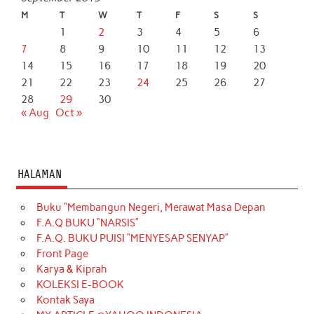
M
T
W
T
F
S
S
1
2
3
4
5
6
7
8
9
10
11
12
13
14
15
16
17
18
19
20
21
22
23
24
25
26
27
28
29
30
« Aug
Oct »
HALAMAN
Buku “Membangun Negeri, Merawat Masa Depan
F.A.Q BUKU “NARSIS”
F.A.Q. BUKU PUISI “MENYESAP SENYAP”
Front Page
Karya & Kiprah
KOLEKSI E-BOOK
Kontak Saya