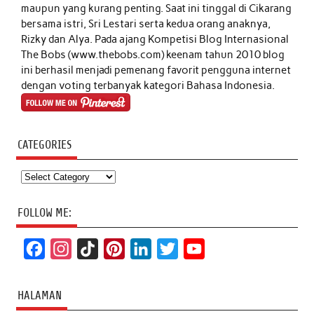
maupun yang kurang penting. Saat ini tinggal di Cikarang
bersama istri, Sri Lestari serta kedua orang anaknya,
Rizky dan Alya. Pada ajang Kompetisi Blog Internasional
The Bobs (www.thebobs.com) keenam tahun 2010 blog
ini berhasil menjadi pemenang favorit pengguna internet
dengan voting terbanyak kategori Bahasa Indonesia.
CATEGORIES
Categories
FOLLOW ME:
F
I
T
P
L
T
Y
a
n
i
i
i
w
o
c
s
k
n
n
i
u
HALAMAN
e
t
T
t
k
t
T