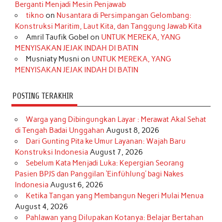
o
g
k
r
d
e
b
Berganti Menjadi Mesin Penjawab
o
r
e
I
r
e
tikno
on
Nusantara di Persimpangan Gelombang:
Konstruksi Maritim, Laut Kita, dan Tanggung Jawab Kita
k
a
s
n
Amril Taufik Gobel
on
UNTUK MEREKA, YANG
m
t
MENYISAKAN JEJAK INDAH DI BATIN
Musniaty Musni
on
UNTUK MEREKA, YANG
MENYISAKAN JEJAK INDAH DI BATIN
POSTING TERAKHIR
Warga yang Dibingungkan Layar : Merawat Akal Sehat
di Tengah Badai Unggahan
August 8, 2026
Dari Gunting Pita ke Umur Layanan: Wajah Baru
Konstruksi Indonesia
August 7, 2026
Sebelum Kata Menjadi Luka: Kepergian Seorang
Pasien BPJS dan Panggilan ‘Einfühlung’ bagi Nakes
Indonesia
August 6, 2026
Ketika Tangan yang Membangun Negeri Mulai Menua
August 4, 2026
Pahlawan yang Dilupakan Kotanya: Belajar Bertahan