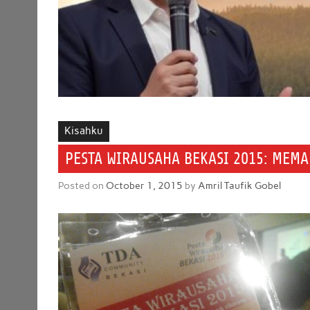
Kisahku
PESTA WIRAUSAHA BEKASI 2015: MEMA
Posted on
October 1, 2015
by
Amril Taufik Gobel