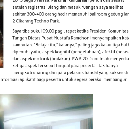
2015 begitu terasa. Parkiran kendaraan penuh dan sesaat
setelah registrasi ulang dan masuk ruangan saya melihat
sekitar 300-400 orang hadir memenuhi ballroom gedung lan
2 Cikarang Techno Park.
Saya tiba pukul 09.00 pagi, tepat ketika Presiden Komunitas
Tangan Diatas Pusat Mustafa Ramdhoni menyampaikan kat
sambutan. “Belajar itu,” katanya,” paling jago kalau tiga hal 
dipenuhi yaitu, aspek kognitif (pengetahuan), afektif (peras
dan aspek motorik (tindakan). PWB 2015 ini telah menyedi
ketiga aspek tersebut tinggal para peserta , tak hanya
mengikuti sharing dari para pebisnis handal yang sukses di
formasi aplikatif bagi peserta untuk segera beraksi membangun