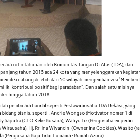
ecara rutin tahunan oleh Komunitas Tangan Di Atas (TDA), dan
 Sepanjang tahun 2015 ada 24 kota yang menyelenggarakan kegiata
emiliki cabang di lebih dari 50 wilayah mengemban visi “Memben
ki kontribusi positif bagi peradaban”. Dan salah satu misinya
der hingga tahun 2018.
mlah pembicara handal seperti Pestawirausaha TDA Bekasi, yang
bidang bisnis, seperti : Andrie Wongso (Motivator nomer 1 di
ndy Saputra (CEO Keke Busana), Wahyu Liz (Pengusaha emperan
 Wirausaha), Hj. Rr. Ina Wiyandini (Owner Ina Cookies), Wasito (ra
la (Pengusaha Baju Tidur Lumama : Rumah Azura).