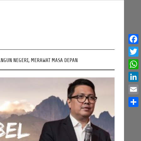
Face
NGUN NEGERI, MERAWAT MASA DEPAN
Twitt
What
Linke
Email
Share