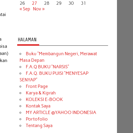
26
27
28
29
30
31
« Sep
Nov »
tai
a
HALAMAN
bisa
aan)
Buku “Membangun Negeri, Merawat
Masa Depan
akan
F.A.Q BUKU “NARSIS”
F.A.Q. BUKU PUISI “MENYESAP
SENYAP”
Front Page
Karya & Kiprah
KOLEKSI E-BOOK
Kontak Saya
MY ARTICLE @YAHOO INDONESIA
Portofolio
Tentang Saya