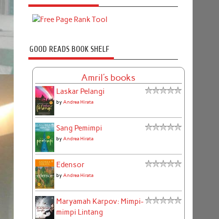
GOOD READS BOOK SHELF
Amril's books
Laskar Pelangi
by
Andrea Hirata
Sang Pemimpi
by
Andrea Hirata
Edensor
by
Andrea Hirata
Maryamah Karpov: Mimpi-
mimpi Lintang