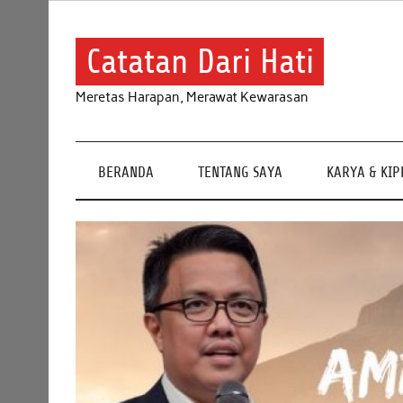
Skip
to
content
Catatan Dari Hati
Meretas Harapan, Merawat Kewarasan
BERANDA
TENTANG SAYA
KARYA & KI