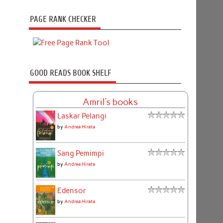
PAGE RANK CHECKER
GOOD READS BOOK SHELF
Amril's books
Laskar Pelangi
by
Andrea Hirata
Sang Pemimpi
by
Andrea Hirata
Edensor
by
Andrea Hirata