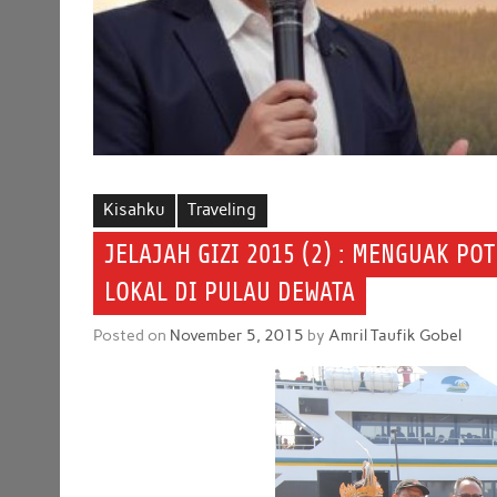
Kisahku
Traveling
JELAJAH GIZI 2015 (2) : MENGUAK PO
LOKAL DI PULAU DEWATA
Posted on
November 5, 2015
by
Amril Taufik Gobel