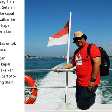
pagi hari
. Setelah
ke kapal
katkan ke
 kapal.
ris lain
tas untuk
gan.
 dan
 kapal
yaksikan
s berfoto-
ng desir