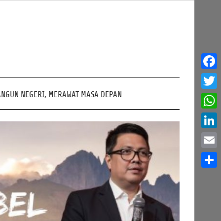
Face
NGUN NEGERI, MERAWAT MASA DEPAN
Twitt
What
Linke
Email
Share