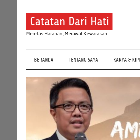
Skip
to
content
Catatan Dari Hati
Meretas Harapan, Merawat Kewarasan
BERANDA
TENTANG SAYA
KARYA & KI