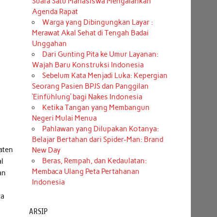
Suara Satu Mahasiswa Mengalahkan
Agenda Rapat
Warga yang Dibingungkan Layar :
Merawat Akal Sehat di Tengah Badai
Unggahan
Dari Gunting Pita ke Umur Layanan:
Wajah Baru Konstruksi Indonesia
Sebelum Kata Menjadi Luka: Kepergian
Seorang Pasien BPJS dan Panggilan
‘Einfühlung’ bagi Nakes Indonesia
Ketika Tangan yang Membangun
Negeri Mulai Menua
Pahlawan yang Dilupakan Kotanya:
Belajar Bertahan dari Spider-Man: Brand
aten
New Day
Beras, Rempah, dan Kedaulatan:
al
Membaca Ulang Peta Pertahanan
an
Indonesia
wa
ARSIP