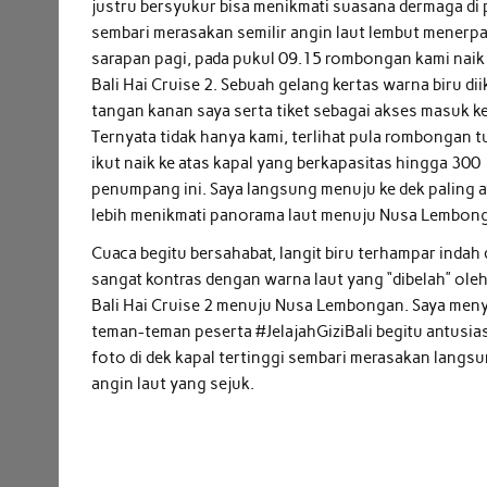
justru bersyukur bisa menikmati suasana dermaga di 
sembari merasakan semilir angin laut lembut menerpa
sarapan pagi, pada pukul 09.15 rombongan kami naik 
Bali Hai Cruise 2. Sebuah gelang kertas warna biru dii
tangan kanan saya serta tiket sebagai akses masuk ke
Ternyata tidak hanya kami, terlihat pula rombongan tu
ikut naik ke atas kapal yang berkapasitas hingga 300
penumpang ini. Saya langsung menuju ke dek paling a
lebih menikmati panorama laut menuju Nusa Lembon
Cuaca begitu bersahabat, langit biru terhampar indah
sangat kontras dengan warna laut yang “dibelah” oleh
Bali Hai Cruise 2 menuju Nusa Lembongan. Saya men
teman-teman peserta #JelajahGiziBali begitu antusia
foto di dek kapal tertinggi sembari merasakan langsu
angin laut yang sejuk.