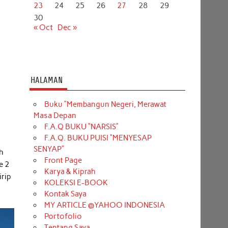
23
24
25
26
27
28
29
30
« Oct
Dec »
HALAMAN
Buku “Membangun Negeri, Merawat
Masa Depan
F.A.Q BUKU “NARSIS”
i
F.A.Q. BUKU PUISI “MENYESAP
SENYAP”
h
Front Page
e 2
Karya & Kiprah
irip
KOLEKSI E-BOOK
Kontak Saya
MY ARTICLE @YAHOO INDONESIA
Portofolio
Tentang Saya