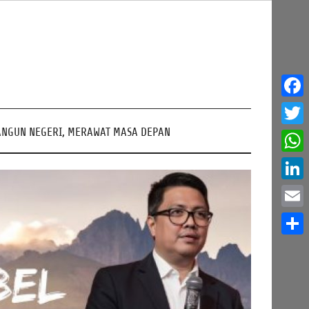
Face
NGUN NEGERI, MERAWAT MASA DEPAN
Twitt
What
Linke
Email
Share