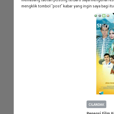
mengklik tombol “post” kabar yang ingin saya bagi itu