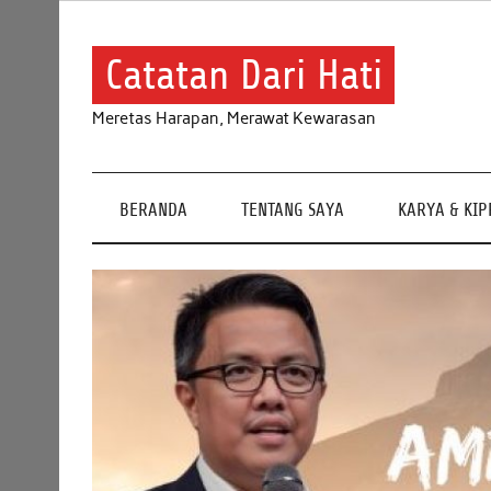
Skip
to
content
Catatan Dari Hati
Meretas Harapan, Merawat Kewarasan
BERANDA
TENTANG SAYA
KARYA & KI