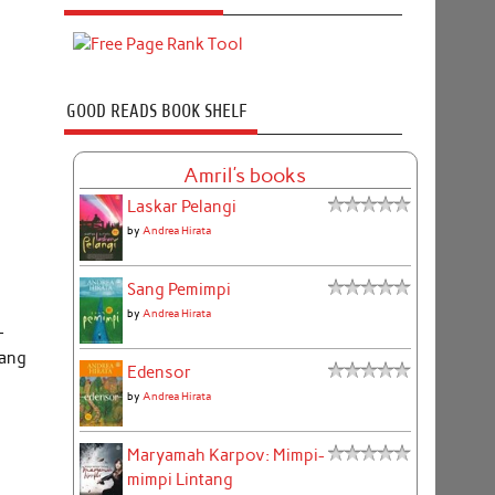
GOOD READS BOOK SHELF
Amril's books
Laskar Pelangi
by
Andrea Hirata
Sang Pemimpi
by
Andrea Hirata
-
yang
Edensor
by
Andrea Hirata
Maryamah Karpov: Mimpi-
mimpi Lintang