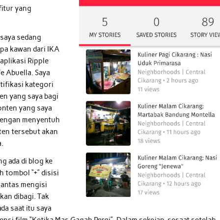
fitur yang
 saya sedang
pa kawan dari IKA
plikasi Ripple
e Abuella. Saya
fikasi kategori
ten yang saya bagi
onten yang saya
 dengan menyentuh
ten tersebut akan
a.
 ada di blog ke
 tombol “+” disisi
 lantas mengisi
kan dibagi. Tak
da saat itu saya
si film “Ketika Mas Gagah Pergi”. Dalam sekejap, sesaat setelah