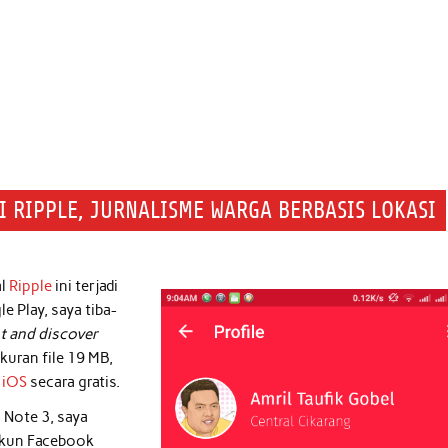
I RIPPLE, JURNALISME WARGA BERBASIS LOKASI
al
Ripple
ini terjadi
e Play, saya tiba-
t and discover
ukuran file 19 MB,
n
iOS
secara gratis.
 Note 3, saya
akun Facebook