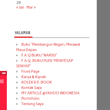
29
« Jan
Mar »
HALAMAN
Buku “Membangun Negeri, Merawat
Masa Depan
F.A.Q BUKU “NARSIS”
F.A.Q. BUKU PUISI “MENYESAP
SENYAP”
Front Page
Karya & Kiprah
KOLEKSI E-BOOK
Kontak Saya
MY ARTICLE @YAHOO INDONESIA
Portofolio
Tentang Saya