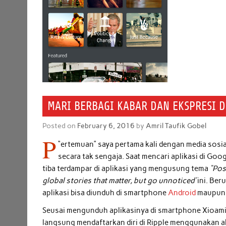
MARI BERBAGI KABAR DAN EKSPRESI D
Posted on
February 6, 2016
by
Amril Taufik Gobel
P
“
ertemuan” saya pertama kali dengan media sosi
secara tak sengaja. Saat mencari aplikasi di Googl
tiba terdampar di aplikasi yang mengusung tema
“Pos
global stories that matter, but go unnoticed’
ini. Ber
aplikasi bisa diunduh di smartphone
Android
maupu
Seusai mengunduh aplikasinya di smartphone Xioami
langsung mendaftarkan diri di Ripple menggunakan 