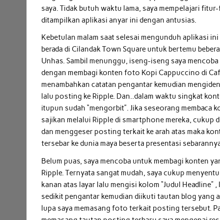
saya. Tidak butuh waktu lama, saya mempelajari fitur-
ditampilkan aplikasi anyar ini dengan antusias.
Kebetulan malam saat selesai mengunduh aplikasi ini
berada di Cilandak Town Square untuk bertemu bebera
Unhas. Sambil menunggu, iseng-iseng saya mencoba a
dengan membagi konten foto Kopi Cappuccino di Caf
menambahkan catatan pengantar kemudian mengidenti
lalu posting ke Ripple. Dan..dalam waktu singkat kon
itupun sudah “mengorbit”. Jika seseorang membaca k
sajikan melalui Ripple di smartphone mereka, cukup
dan menggeser posting terkait ke arah atas maka kon
tersebar ke dunia maya beserta presentasi sebaranny
Belum puas, saya mencoba untuk membagi konten yang
Ripple. Ternyata sangat mudah, saya cukup menyentuh
kanan atas layar lalu mengisi kolom “Judul Headline” ,
sedikit pengantar kemudian diikuti tautan blog yang a
lupa saya memasang foto terkait posting tersebut. Pa
memasang tautan posting terbaru saya mengenai resen