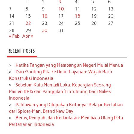
1
2
3
4
5
6
7
8
9
10
11
12
13
14
15
16
17
18
19
20
21
22
23
24
25
26
27
28
29
30
31
« Feb
Apr »
RECENT POSTS
Ketika Tangan yang Membangun Negeri Mulai Menua
Dari Gunting Pita ke Umur Layanan: Wajah Baru
Konstruksi Indonesia
Sebelum Kata Menjadi Luka: Kepergian Seorang
Pasien BPJS dan Panggilan ‘Einfühlung’ bagi Nakes
Indonesia
Pahlawan yang Dilupakan Kotanya: Belajar Bertahan
dari Spider-Man: Brand New Day
Beras, Rempah, dan Kedaulatan: Membaca Ulang Peta
Pertahanan Indonesia