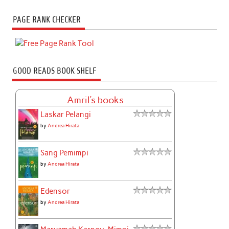
PAGE RANK CHECKER
GOOD READS BOOK SHELF
Amril's books
Laskar Pelangi
by
Andrea Hirata
Sang Pemimpi
by
Andrea Hirata
Edensor
by
Andrea Hirata