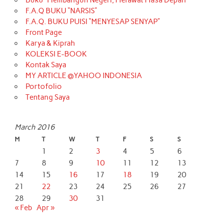
F.A.Q BUKU “NARSIS”
F.A.Q. BUKU PUISI “MENYESAP SENYAP”
Front Page
Karya & Kiprah
KOLEKSI E-BOOK
Kontak Saya
MY ARTICLE @YAHOO INDONESIA
Portofolio
Tentang Saya
March 2016
M
T
W
T
F
S
S
1
2
3
4
5
6
7
8
9
10
11
12
13
14
15
16
17
18
19
20
21
22
23
24
25
26
27
28
29
30
31
« Feb
Apr »