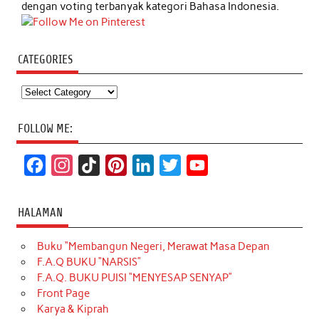
dengan voting terbanyak kategori Bahasa Indonesia.
CATEGORIES
Categories
FOLLOW ME:
F
I
T
P
L
T
Y
a
n
i
i
i
w
o
c
s
k
n
n
i
u
HALAMAN
e
t
T
t
k
t
T
Buku “Membangun Negeri, Merawat Masa Depan
b
a
o
e
e
t
u
F.A.Q BUKU “NARSIS”
o
g
k
r
d
e
b
F.A.Q. BUKU PUISI “MENYESAP SENYAP”
o
r
e
I
r
e
Front Page
Karya & Kiprah
k
a
s
n