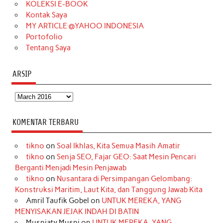
KOLEKSI E-BOOK
m
t
Kontak Saya
MY ARTICLE @YAHOO INDONESIA
Portofolio
Tentang Saya
ARSIP
Arsip
KOMENTAR TERBARU
tikno
on
Soal Ikhlas, Kita Semua Masih Amatir
tikno
on
Senja SEO, Fajar GEO: Saat Mesin Pencari
Berganti Menjadi Mesin Penjawab
tikno
on
Nusantara di Persimpangan Gelombang:
Konstruksi Maritim, Laut Kita, dan Tanggung Jawab Kita
Amril Taufik Gobel
on
UNTUK MEREKA, YANG
MENYISAKAN JEJAK INDAH DI BATIN
Musniaty Musni
on
UNTUK MEREKA, YANG