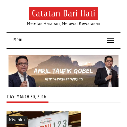
Skip
to
content
Catatan Dari Hati
Meretas Harapan, Merawat Kewarasan
Menu
DAY:
MARCH 30, 2016
Kisahku