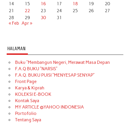
14
15
16
17
18
19
20
21
22
23
24
25
26
27
28
29
30
31
« Feb
Apr »
HALAMAN
Buku “Membangun Negeri, Merawat Masa Depan
F.A.Q BUKU “NARSIS”
F.A.Q. BUKU PUISI “MENYESAP SENYAP”
Front Page
Karya & Kiprah
KOLEKSI E-BOOK
Kontak Saya
MY ARTICLE @YAHOO INDONESIA
Portofolio
Tentang Saya