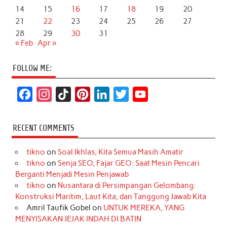
14
15
16
17
18
19
20
21
22
23
24
25
26
27
28
29
30
31
« Feb
Apr »
FOLLOW ME:
F
I
T
P
L
T
Y
a
n
i
i
i
w
o
c
s
k
n
n
i
u
RECENT COMMENTS
e
t
T
t
k
t
T
tikno
on
Soal Ikhlas, Kita Semua Masih Amatir
b
a
o
e
e
t
u
tikno
on
Senja SEO, Fajar GEO: Saat Mesin Pencari
o
g
k
r
d
e
b
Berganti Menjadi Mesin Penjawab
o
r
e
I
r
e
tikno
on
Nusantara di Persimpangan Gelombang:
Konstruksi Maritim, Laut Kita, dan Tanggung Jawab Kita
k
a
s
n
Amril Taufik Gobel
on
UNTUK MEREKA, YANG
m
t
MENYISAKAN JEJAK INDAH DI BATIN