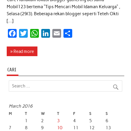
Mobil123 bertema “Tips Mencari Mobil Idaman Keluarga” ,
Selasa (29/3). Beberapa rekan blogger seperti Teteh Okti
[…]
F
T
W
L
E
S
a
w
h
i
m
h
c
i
a
n
a
a
» Read more
e
t
t
k
i
r
b
t
s
e
l
e
CARI
o
e
A
d
o
r
p
I
k
p
n
March 2016
M
T
W
T
F
S
S
1
2
3
4
5
6
7
8
9
10
11
12
13