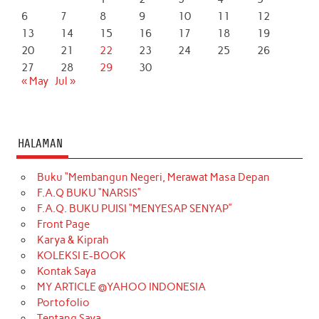
6
7
8
9
10
11
12
13
14
15
16
17
18
19
20
21
22
23
24
25
26
27
28
29
30
« May
Jul »
HALAMAN
Buku “Membangun Negeri, Merawat Masa Depan
F.A.Q BUKU “NARSIS”
F.A.Q. BUKU PUISI “MENYESAP SENYAP”
Front Page
Karya & Kiprah
KOLEKSI E-BOOK
Kontak Saya
MY ARTICLE @YAHOO INDONESIA
Portofolio
Tentang Saya