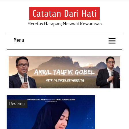
Skip
to
content
Catatan Dari Hati
Meretas Harapan, Merawat Kewarasan
Menu
Resensi