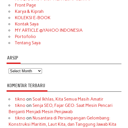
o
r
e
I
r
e
Front Page
Karya & Kiprah
k
a
s
n
KOLEKSI E-BOOK
m
t
Kontak Saya
MY ARTICLE @YAHOO INDONESIA
Portofolio
Tentang Saya
ARSIP
Arsip
KOMENTAR TERBARU
tikno
on
Soal Ikhlas, Kita Semua Masih Amatir
tikno
on
Senja SEO, Fajar GEO: Saat Mesin Pencari
Berganti Menjadi Mesin Penjawab
tikno
on
Nusantara di Persimpangan Gelombang:
Konstruksi Maritim, Laut Kita, dan Tanggung Jawab Kita