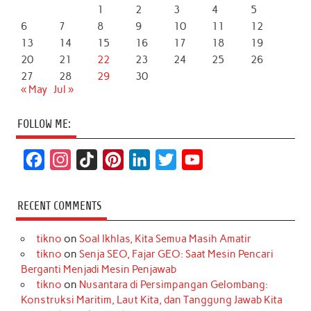
1
2
3
4
5
6
7
8
9
10
11
12
13
14
15
16
17
18
19
20
21
22
23
24
25
26
27
28
29
30
« May
Jul »
FOLLOW ME:
F
I
T
P
L
T
Y
a
n
i
i
i
w
o
c
s
k
n
n
i
u
RECENT COMMENTS
e
t
T
t
k
t
T
tikno
on
Soal Ikhlas, Kita Semua Masih Amatir
b
a
o
e
e
t
u
tikno
on
Senja SEO, Fajar GEO: Saat Mesin Pencari
o
g
k
r
d
e
b
Berganti Menjadi Mesin Penjawab
o
r
e
I
r
e
tikno
on
Nusantara di Persimpangan Gelombang:
Konstruksi Maritim, Laut Kita, dan Tanggung Jawab Kita
k
a
s
n