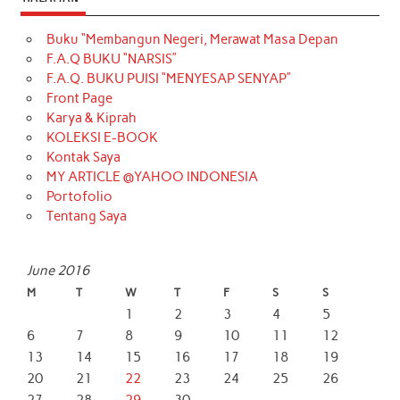
Buku “Membangun Negeri, Merawat Masa Depan
F.A.Q BUKU “NARSIS”
F.A.Q. BUKU PUISI “MENYESAP SENYAP”
Front Page
Karya & Kiprah
KOLEKSI E-BOOK
Kontak Saya
MY ARTICLE @YAHOO INDONESIA
Portofolio
Tentang Saya
June 2016
M
T
W
T
F
S
S
1
2
3
4
5
6
7
8
9
10
11
12
13
14
15
16
17
18
19
20
21
22
23
24
25
26