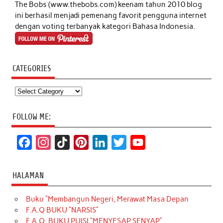
The Bobs (www.thebobs.com) keenam tahun 2010 blog
ini berhasil menjadi pemenang favorit pengguna internet
dengan voting terbanyak kategori Bahasa Indonesia.
CATEGORIES
Categories
FOLLOW ME:
F
I
T
P
L
T
Y
a
n
i
i
i
w
o
c
s
k
n
n
i
u
HALAMAN
e
t
T
t
k
t
T
Buku “Membangun Negeri, Merawat Masa Depan
b
a
o
e
e
t
u
F.A.Q BUKU “NARSIS”
o
g
k
r
d
e
b
F.A.Q. BUKU PUISI “MENYESAP SENYAP”