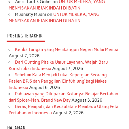
Amril Taufik Gobel
on
UNTUK MEREKA, YANG
m
t
MENYISAKAN JEJAK INDAH DI BATIN
Musniaty Musni
on
UNTUK MEREKA, YANG
MENYISAKAN JEJAK INDAH DI BATIN
POSTING TERAKHIR
Ketika Tangan yang Membangun Negeri Mulai Menua
August 7, 2026
Dari Gunting Pita ke Umur Layanan: Wajah Baru
Konstruksi Indonesia
August 7, 2026
Sebelum Kata Menjadi Luka: Kepergian Seorang
Pasien BPJS dan Panggilan ‘Einfühlung’ bagi Nakes
Indonesia
August 6, 2026
Pahlawan yang Dilupakan Kotanya: Belajar Bertahan
dari Spider-Man: Brand New Day
August 3, 2026
Beras, Rempah, dan Kedaulatan: Membaca Ulang Peta
Pertahanan Indonesia
August 2, 2026
HALAMAN