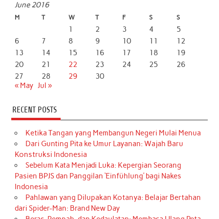
June 2016
M
T
W
T
F
S
S
1
2
3
4
5
6
7
8
9
10
11
12
13
14
15
16
17
18
19
20
21
22
23
24
25
26
27
28
29
30
« May
Jul »
RECENT POSTS
Ketika Tangan yang Membangun Negeri Mulai Menua
Dari Gunting Pita ke Umur Layanan: Wajah Baru
Konstruksi Indonesia
Sebelum Kata Menjadi Luka: Kepergian Seorang
Pasien BPJS dan Panggilan ‘Einfühlung’ bagi Nakes
Indonesia
Pahlawan yang Dilupakan Kotanya: Belajar Bertahan
dari Spider-Man: Brand New Day