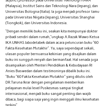
adjunct professor
pada Universitas Teknologi MARA
(Malaysia), Institut Sains dan Teknologi Nara (Jepang), dan
Universitas Bologna (Italia). Ia juga menjadi profesor tamu
pada Universitas Niigata (Jepang), Universitas Shanghai
(Tiongkok), dan Universitas Indonesia.
“Dengan memiliki buku ini, seakan kita mempunyai dokter
pribadi sendiri dalam rumah,”ungkap A.Razak Wawo Ketua
IKA UNHAS Jabodetabek dalam acara peluncuran buku “60
Fakta Kesehatan Mutakhir”. Ya, saya sependapat sekali,
ulasan populer bernuansa kekinian yang disajikan dalam
buku ini sungguh renyah dan bermanfaat. Hal senada juga
disampaikan oleh Menteri Pendidikan & Kebudayaan RI
Anies Baswedan dalam testimoninya dibalik buku ini.
“Buku “60 Fakta Kesehatan Mutakhir” yang ditulis oleh
DR.Taruna Ikrar dengan pengalaman memberikan
pelayanan mulai level Puskesmas sampai tingkat
internasional, menjadi buku sangat penting dan wajib
dibaca, bagi siapa saja yang ingin menggali ilmu kesehatan
terkini”.