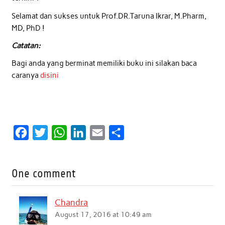
Selamat dan sukses untuk Prof.DR.Taruna Ikrar, M.Pharm,
MD, PhD !
Catatan:
Bagi anda yang berminat memiliki buku ini silakan baca
caranya
disini
F
T
W
L
E
S
a
w
h
i
m
h
c
i
a
n
a
a
One comment
e
t
t
k
i
r
b
t
s
e
l
e
Chandra
o
e
A
d
August 17, 2016 at 10:49 am
o
r
p
I