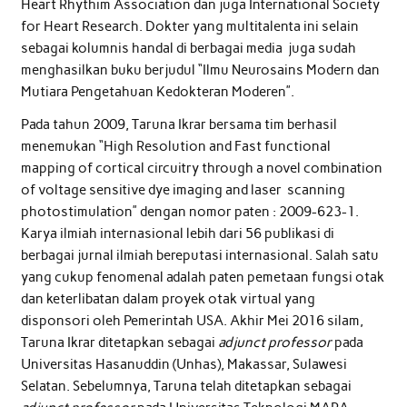
Heart Rhythim Association dan juga International Society
for Heart Research. Dokter yang multitalenta ini selain
sebagai kolumnis handal di berbagai media juga sudah
menghasilkan buku berjudul “Ilmu Neurosains Modern dan
Mutiara Pengetahuan Kedokteran Moderen”.
Pada tahun 2009, Taruna Ikrar bersama tim berhasil
menemukan “High Resolution and Fast functional
mapping of cortical circuitry through a novel combination
of voltage sensitive dye imaging and laser scanning
photostimulation” dengan nomor paten : 2009-623-1.
Karya ilmiah internasional lebih dari 56 publikasi di
berbagai jurnal ilmiah bereputasi internasional. Salah satu
yang cukup fenomenal adalah paten pemetaan fungsi otak
dan keterlibatan dalam proyek otak virtual yang
disponsori oleh Pemerintah USA. Akhir Mei 2016 silam,
Taruna Ikrar ditetapkan sebagai
adjunct professor
pada
Universitas Hasanuddin (Unhas), Makassar, Sulawesi
Selatan. Sebelumnya, Taruna telah ditetapkan sebagai