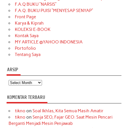
F.A.Q BUKU “NARSIS”
o
g
k
r
d
e
b
F.A.Q. BUKU PUISI “MENYESAP SENYAP”
o
r
e
I
r
e
Front Page
Karya & Kiprah
k
a
s
n
KOLEKSI E-BOOK
m
t
Kontak Saya
MY ARTICLE @YAHOO INDONESIA
Portofolio
Tentang Saya
ARSIP
Arsip
KOMENTAR TERBARU
tikno
on
Soal Ikhlas, Kita Semua Masih Amatir
tikno
on
Senja SEO, Fajar GEO: Saat Mesin Pencari
Berganti Menjadi Mesin Penjawab