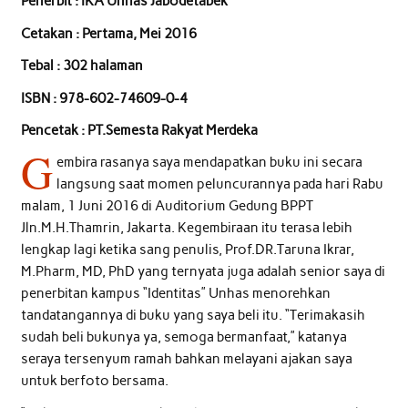
Penerbit : IKA Unhas Jabodetabek
Cetakan : Pertama, Mei 2016
Tebal : 302 halaman
ISBN : 978-602-74609-0-4
Pencetak : PT.Semesta Rakyat Merdeka
G
embira rasanya saya mendapatkan buku ini secara
langsung saat momen peluncurannya pada hari Rabu
malam, 1 Juni 2016 di Auditorium Gedung BPPT
Jln.M.H.Thamrin, Jakarta. Kegembiraan itu terasa lebih
lengkap lagi ketika sang penulis, Prof.DR.Taruna Ikrar,
M.Pharm, MD, PhD yang ternyata juga adalah senior saya di
penerbitan kampus “Identitas” Unhas menorehkan
tandatangannya di buku yang saya beli itu. “Terimakasih
sudah beli bukunya ya, semoga bermanfaat,” katanya
seraya tersenyum ramah bahkan melayani ajakan saya
untuk berfoto bersama.