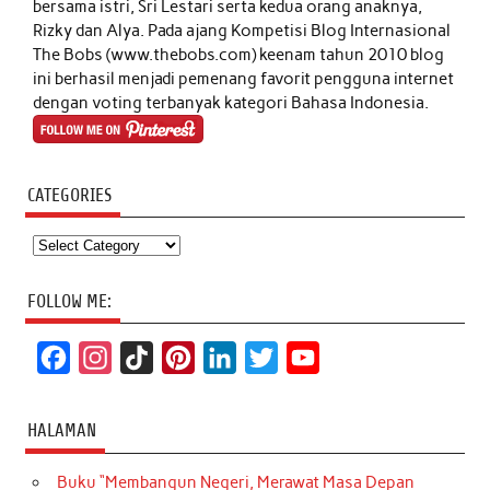
bersama istri, Sri Lestari serta kedua orang anaknya,
Rizky dan Alya. Pada ajang Kompetisi Blog Internasional
The Bobs (www.thebobs.com) keenam tahun 2010 blog
ini berhasil menjadi pemenang favorit pengguna internet
dengan voting terbanyak kategori Bahasa Indonesia.
CATEGORIES
Categories
FOLLOW ME:
F
I
T
P
L
T
Y
a
n
i
i
i
w
o
c
s
k
n
n
i
u
HALAMAN
e
t
T
t
k
t
T
Buku “Membangun Negeri, Merawat Masa Depan
b
a
o
e
e
t
u