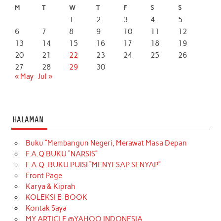
M
T
W
T
F
S
S
1
2
3
4
5
6
7
8
9
10
11
12
13
14
15
16
17
18
19
20
21
22
23
24
25
26
27
28
29
30
« May
Jul »
HALAMAN
Buku “Membangun Negeri, Merawat Masa Depan
F.A.Q BUKU “NARSIS”
F.A.Q. BUKU PUISI “MENYESAP SENYAP”
Front Page
Karya & Kiprah
KOLEKSI E-BOOK
Kontak Saya
MY ARTICLE @YAHOO INDONESIA