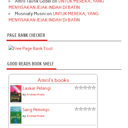
Amril Taufik Gobel
on
UNTUK MEREKA, YANG
MENYISAKAN JEJAK INDAH DI BATIN
Musniaty Musni
on
UNTUK MEREKA, YANG
MENYISAKAN JEJAK INDAH DI BATIN
PAGE RANK CHECKER
GOOD READS BOOK SHELF
Amril's books
Laskar Pelangi
by
Andrea Hirata
Sang Pemimpi
by
Andrea Hirata