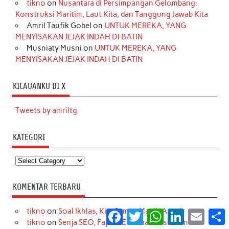
tikno
on
Nusantara di Persimpangan Gelombang:
Konstruksi Maritim, Laut Kita, dan Tanggung Jawab Kita
Amril Taufik Gobel
on
UNTUK MEREKA, YANG
MENYISAKAN JEJAK INDAH DI BATIN
Musniaty Musni
on
UNTUK MEREKA, YANG
MENYISAKAN JEJAK INDAH DI BATIN
KICAUANKU DI X
Tweets by amriltg
KATEGORI
Kategori
KOMENTAR TERBARU
tikno
on
Soal Ikhlas, Kita Semua Masih Amatir
Facebook
Twitter
WhatsApp
LinkedIn
Email
S
tikno
on
Senja SEO, Fajar GEO: Saat Mesin Pencari