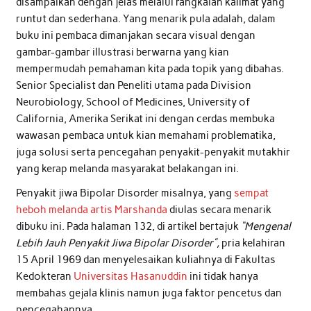
disampaikan dengan jelas melalui rangkaian kalimat yang
runtut dan sederhana. Yang menarik pula adalah, dalam
buku ini pembaca dimanjakan secara visual dengan
gambar-gambar illustrasi berwarna yang kian
mempermudah pemahaman kita pada topik yang dibahas.
Senior Specialist dan Peneliti utama pada Division
Neurobiology, School of Medicines, University of
California, Amerika Serikat ini dengan cerdas membuka
wawasan pembaca untuk kian memahami problematika,
juga solusi serta pencegahan penyakit-penyakit mutakhir
yang kerap melanda masyarakat belakangan ini.
Penyakit jiwa Bipolar Disorder misalnya, yang
sempat
heboh melanda artis Marshanda
diulas secara menarik
dibuku ini. Pada halaman 132, di artikel bertajuk
“Mengenal
Lebih Jauh Penyakit Jiwa Bipolar Disorder”,
pria kelahiran
15 April 1969 dan menyelesaikan kuliahnya di Fakultas
Kedokteran
Universitas Hasanuddin
ini tidak hanya
membahas gejala klinis namun juga faktor pencetus dan
pencegahannya.