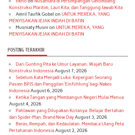
o
r
e
I
r
e
tikno
on
Nusantara di Persimpangan Gelombang:
Konstruksi Maritim, Laut Kita, dan Tanggung Jawab Kita
k
a
s
n
Amril Taufik Gobel
on
UNTUK MEREKA, YANG
m
t
MENYISAKAN JEJAK INDAH DI BATIN
Musniaty Musni
on
UNTUK MEREKA, YANG
MENYISAKAN JEJAK INDAH DI BATIN
POSTING TERAKHIR
Dari Gunting Pita ke Umur Layanan: Wajah Baru
Konstruksi Indonesia
August 7, 2026
Sebelum Kata Menjadi Luka: Kepergian Seorang
Pasien BPJS dan Panggilan ‘Einfühlung’ bagi Nakes
Indonesia
August 6, 2026
Ketika Tangan yang Membangun Negeri Mulai Menua
August 4, 2026
Pahlawan yang Dilupakan Kotanya: Belajar Bertahan
dari Spider-Man: Brand New Day
August 3, 2026
Beras, Rempah, dan Kedaulatan: Membaca Ulang Peta
Pertahanan Indonesia
August 2, 2026