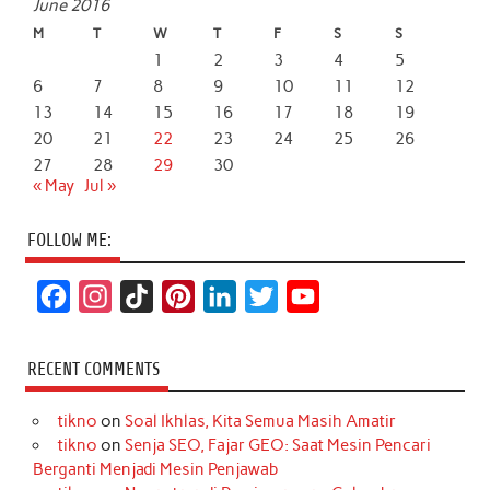
June 2016
M
T
W
T
F
S
S
1
2
3
4
5
6
7
8
9
10
11
12
13
14
15
16
17
18
19
20
21
22
23
24
25
26
27
28
29
30
« May
Jul »
FOLLOW ME:
F
I
T
P
L
T
Y
a
n
i
i
i
w
o
c
s
k
n
n
i
u
RECENT COMMENTS
e
t
T
t
k
t
T
tikno
on
Soal Ikhlas, Kita Semua Masih Amatir
b
a
o
e
e
t
u
tikno
on
Senja SEO, Fajar GEO: Saat Mesin Pencari
o
g
k
r
d
e
b
Berganti Menjadi Mesin Penjawab