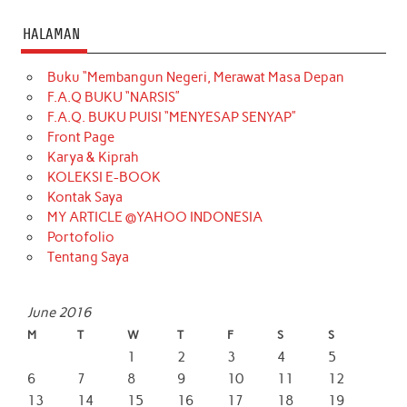
HALAMAN
Buku “Membangun Negeri, Merawat Masa Depan
F.A.Q BUKU “NARSIS”
F.A.Q. BUKU PUISI “MENYESAP SENYAP”
Front Page
Karya & Kiprah
KOLEKSI E-BOOK
Kontak Saya
MY ARTICLE @YAHOO INDONESIA
Portofolio
Tentang Saya
June 2016
M
T
W
T
F
S
S
1
2
3
4
5
6
7
8
9
10
11
12
13
14
15
16
17
18
19