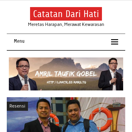
Skip
to
content
Catatan Dari Hati
Meretas Harapan, Merawat Kewarasan
Menu
Resensi