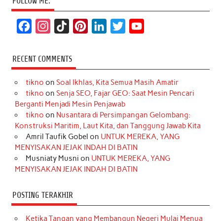
FOLLOW ME:
F
I
T
P
L
T
Y
a
n
i
i
i
w
o
c
s
k
n
n
i
u
RECENT COMMENTS
e
t
T
t
k
t
T
tikno
on
Soal Ikhlas, Kita Semua Masih Amatir
b
a
o
e
e
t
u
tikno
on
Senja SEO, Fajar GEO: Saat Mesin Pencari
o
g
k
r
d
e
b
Berganti Menjadi Mesin Penjawab
o
r
e
I
r
e
tikno
on
Nusantara di Persimpangan Gelombang:
Konstruksi Maritim, Laut Kita, dan Tanggung Jawab Kita
k
a
s
n
Amril Taufik Gobel
on
UNTUK MEREKA, YANG
m
t
MENYISAKAN JEJAK INDAH DI BATIN
Musniaty Musni
on
UNTUK MEREKA, YANG
MENYISAKAN JEJAK INDAH DI BATIN
POSTING TERAKHIR
Ketika Tangan yang Membangun Negeri Mulai Menua