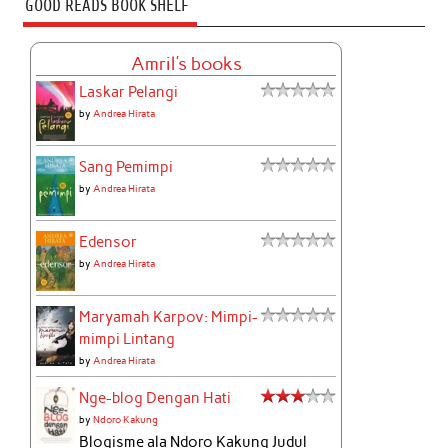
GOOD READS BOOK SHELF
Amril's books
Laskar Pelangi
by
Andrea Hirata
Sang Pemimpi
by
Andrea Hirata
Edensor
by
Andrea Hirata
Maryamah Karpov: Mimpi-
mimpi Lintang
by
Andrea Hirata
Nge-blog Dengan Hati
by
Ndoro Kakung
Blogisme ala Ndoro Kakung Judul