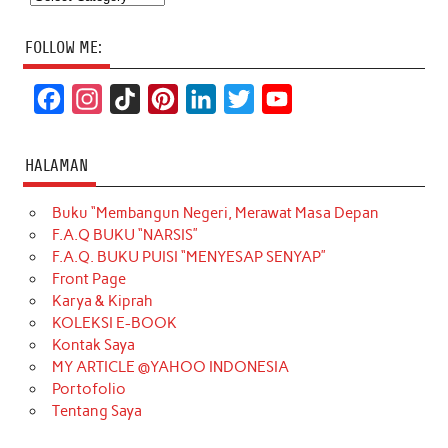
FOLLOW ME:
F
I
T
P
L
T
Y
a
n
i
i
i
w
o
c
s
k
n
n
i
u
HALAMAN
e
t
T
t
k
t
T
Buku “Membangun Negeri, Merawat Masa Depan
b
a
o
e
e
t
u
F.A.Q BUKU “NARSIS”
o
g
k
r
d
e
b
F.A.Q. BUKU PUISI “MENYESAP SENYAP”
o
r
e
I
r
e
Front Page
Karya & Kiprah
k
a
s
n
KOLEKSI E-BOOK
m
t
Kontak Saya
MY ARTICLE @YAHOO INDONESIA
Portofolio
Tentang Saya