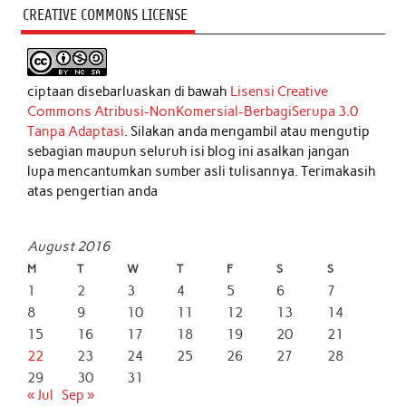
CREATIVE COMMONS LICENSE
ciptaan disebarluaskan di bawah
Lisensi Creative
Commons Atribusi-NonKomersial-BerbagiSerupa 3.0
Tanpa Adaptasi
. Silakan anda mengambil atau mengutip
sebagian maupun seluruh isi blog ini asalkan jangan
lupa mencantumkan sumber asli tulisannya. Terimakasih
atas pengertian anda
August 2016
M
T
W
T
F
S
S
1
2
3
4
5
6
7
8
9
10
11
12
13
14
15
16
17
18
19
20
21
22
23
24
25
26
27
28
29
30
31
« Jul
Sep »