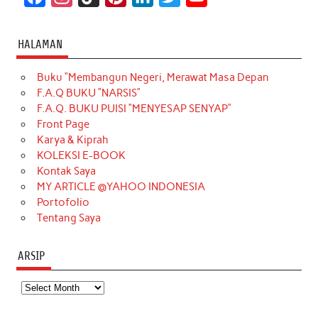
a
n
i
i
i
w
o
c
s
k
n
n
i
u
HALAMAN
e
t
T
t
k
t
T
Buku “Membangun Negeri, Merawat Masa Depan
b
a
o
e
e
t
u
F.A.Q BUKU “NARSIS”
o
g
k
r
d
e
b
F.A.Q. BUKU PUISI “MENYESAP SENYAP”
o
r
e
I
r
e
Front Page
Karya & Kiprah
k
a
s
n
KOLEKSI E-BOOK
m
t
Kontak Saya
MY ARTICLE @YAHOO INDONESIA
Portofolio
Tentang Saya
ARSIP
Arsip