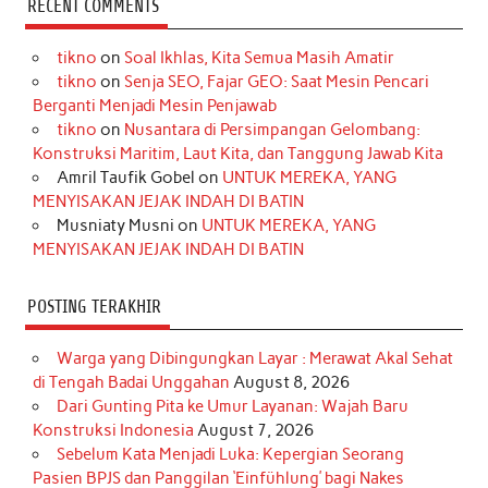
RECENT COMMENTS
e
t
T
t
k
t
T
tikno
on
Soal Ikhlas, Kita Semua Masih Amatir
b
a
o
e
e
t
u
tikno
on
Senja SEO, Fajar GEO: Saat Mesin Pencari
o
g
k
r
d
e
b
Berganti Menjadi Mesin Penjawab
o
r
e
I
r
e
tikno
on
Nusantara di Persimpangan Gelombang:
Konstruksi Maritim, Laut Kita, dan Tanggung Jawab Kita
k
a
s
n
Amril Taufik Gobel
on
UNTUK MEREKA, YANG
m
t
MENYISAKAN JEJAK INDAH DI BATIN
Musniaty Musni
on
UNTUK MEREKA, YANG
MENYISAKAN JEJAK INDAH DI BATIN
POSTING TERAKHIR
Warga yang Dibingungkan Layar : Merawat Akal Sehat
di Tengah Badai Unggahan
August 8, 2026
Dari Gunting Pita ke Umur Layanan: Wajah Baru
Konstruksi Indonesia
August 7, 2026
Sebelum Kata Menjadi Luka: Kepergian Seorang
Pasien BPJS dan Panggilan ‘Einfühlung’ bagi Nakes