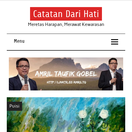
Skip
to
content
Catatan Dari Hati
Meretas Harapan, Merawat Kewarasan
Menu
Puisi