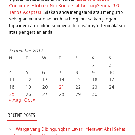
Commons Atribusi-NonKomersial-BerbagiSerupa 3.0
Tanpa Adaptasi
. Silakan anda mengambil atau mengutip
sebagian maupun seluruh isi blog ini asalkan jangan
lupa mencantumkan sumber asli tulisannya. Terimakasih
atas pengertian anda
September 2017
M
T
W
T
F
S
S
1
2
3
4
5
6
7
8
9
10
11
12
13
14
15
16
17
18
19
20
21
22
23
24
25
26
27
28
29
30
« Aug
Oct »
RECENT POSTS
Warga yang Dibingungkan Layar : Merawat Akal Sehat