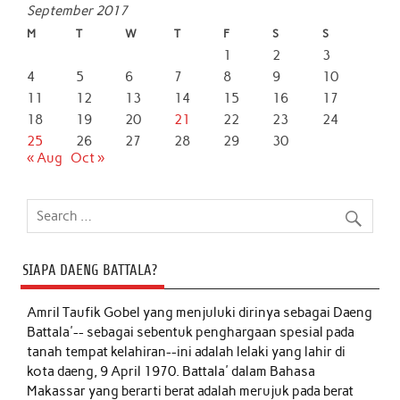
September 2017
M
T
W
T
F
S
S
1
2
3
4
5
6
7
8
9
10
11
12
13
14
15
16
17
18
19
20
21
22
23
24
25
26
27
28
29
30
« Aug
Oct »
SIAPA DAENG BATTALA?
Amril Taufik Gobel
yang menjuluki dirinya sebagai Daeng
Battala'-- sebagai sebentuk penghargaan spesial pada
tanah tempat kelahiran--ini adalah lelaki yang lahir di
kota daeng, 9 April 1970. Battala' dalam Bahasa
Makassar yang berarti berat adalah merujuk pada berat