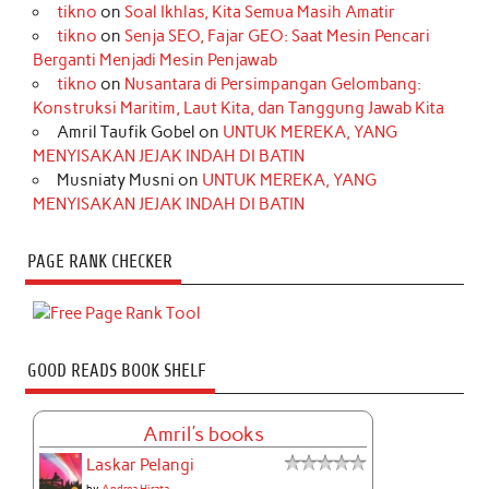
tikno
on
Soal Ikhlas, Kita Semua Masih Amatir
tikno
on
Senja SEO, Fajar GEO: Saat Mesin Pencari
Berganti Menjadi Mesin Penjawab
tikno
on
Nusantara di Persimpangan Gelombang:
Konstruksi Maritim, Laut Kita, dan Tanggung Jawab Kita
Amril Taufik Gobel
on
UNTUK MEREKA, YANG
MENYISAKAN JEJAK INDAH DI BATIN
Musniaty Musni
on
UNTUK MEREKA, YANG
MENYISAKAN JEJAK INDAH DI BATIN
PAGE RANK CHECKER
GOOD READS BOOK SHELF
Amril's books
Laskar Pelangi
by
Andrea Hirata