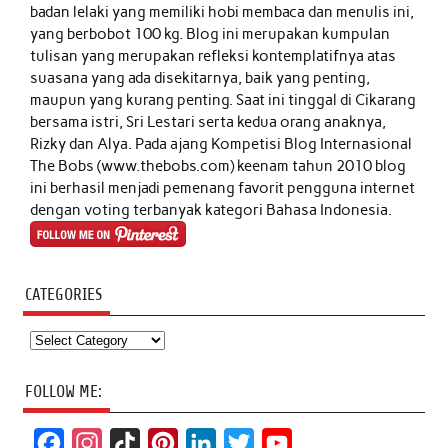
badan lelaki yang memiliki hobi membaca dan menulis ini,
yang berbobot 100 kg. Blog ini merupakan kumpulan
tulisan yang merupakan refleksi kontemplatifnya atas
suasana yang ada disekitarnya, baik yang penting,
maupun yang kurang penting. Saat ini tinggal di Cikarang
bersama istri, Sri Lestari serta kedua orang anaknya,
Rizky dan Alya. Pada ajang Kompetisi Blog Internasional
The Bobs (www.thebobs.com) keenam tahun 2010 blog
ini berhasil menjadi pemenang favorit pengguna internet
dengan voting terbanyak kategori Bahasa Indonesia.
CATEGORIES
Categories
FOLLOW ME:
F
I
T
P
L
T
Y