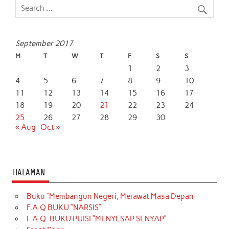
September 2017
M
T
W
T
F
S
S
1
2
3
4
5
6
7
8
9
10
11
12
13
14
15
16
17
18
19
20
21
22
23
24
25
26
27
28
29
30
« Aug
Oct »
HALAMAN
Buku “Membangun Negeri, Merawat Masa Depan
F.A.Q BUKU “NARSIS”
F.A.Q. BUKU PUISI “MENYESAP SENYAP”