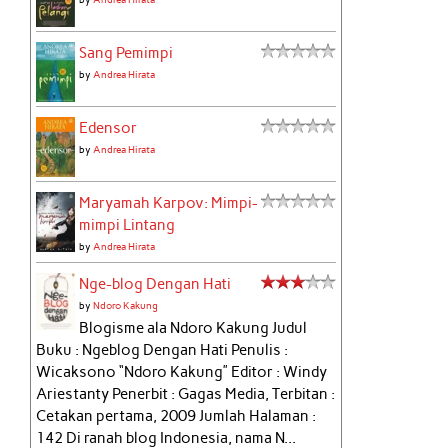
Sang Pemimpi
by
Andrea Hirata
Edensor
by
Andrea Hirata
Maryamah Karpov: Mimpi-
mimpi Lintang
by
Andrea Hirata
Nge-blog Dengan Hati
by
Ndoro Kakung
Blogisme ala Ndoro Kakung Judul
Buku : Ngeblog Dengan Hati Penulis :
Wicaksono “Ndoro Kakung” Editor : Windy
Ariestanty Penerbit : Gagas Media, Terbitan :
Cetakan pertama, 2009 Jumlah Halaman :
142 Di ranah blog Indonesia, nama N...