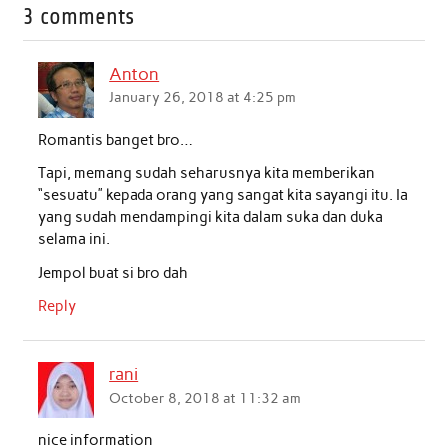
3 comments
e
t
t
k
i
r
b
t
s
e
l
e
Anton
o
e
A
d
January 26, 2018 at 4:25 pm
o
r
p
I
Romantis banget bro…
k
p
n
Tapi, memang sudah seharusnya kita memberikan
“sesuatu” kepada orang yang sangat kita sayangi itu. Ia
yang sudah mendampingi kita dalam suka dan duka
selama ini.
Jempol buat si bro dah
Reply
rani
October 8, 2018 at 11:32 am
nice information