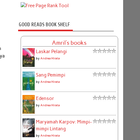
GOOD READS BOOK SHELF
Amril's books
n
Laskar Pelangi
aya
by
Andrea Hirata
Sang Pemimpi
by
Andrea Hirata
Edensor
by
Andrea Hirata
Maryamah Karpov: Mimpi-
mimpi Lintang
by
Andrea Hirata