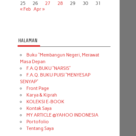
25
26
27
28
29
30
31
« Feb
Apr »
HALAMAN
Buku “Membangun Negeri, Merawat
Masa Depan
F.A.Q BUKU “NARSIS”
F.A.Q. BUKU PUISI “MENYESAP
SENYAP”
Front Page
Karya & Kiprah
KOLEKSI E-BOOK
Kontak Saya
MY ARTICLE @YAHOO INDONESIA
Portofolio
Tentang Saya