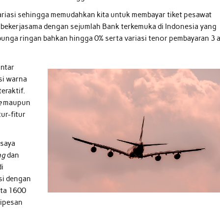
variasi sehingga memudahkan kita untuk membayar tiket pesawat
ah bekerjasama dengan sejumlah Bank terkemuka di Indonesia yang
unga ringan bahkan hingga 0% serta variasi tenor pembayaran 3 
antar
si warna
eraktif.
e
maupun
ur-fitur
 saya
ng
dan
di
si dengan
rta 1600
dipesan