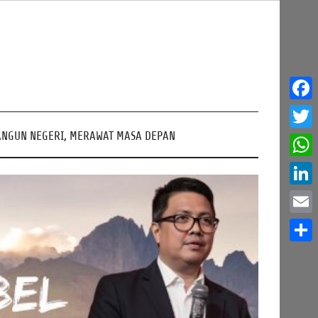
Face
NGUN NEGERI, MERAWAT MASA DEPAN
Twitt
What
Linke
Email
Share