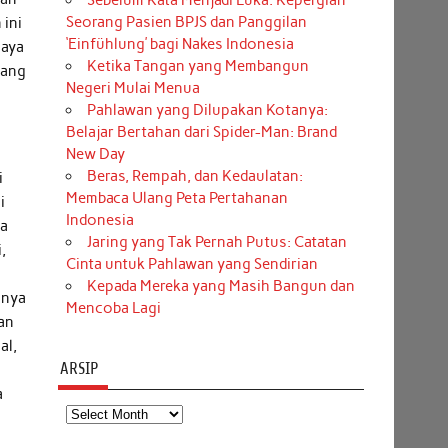
Sebelum Kata Menjadi Luka: Kepergian
Seorang Pasien BPJS dan Panggilan
 ini
‘Einfühlung’ bagi Nakes Indonesia
saya
Ketika Tangan yang Membangun
yang
Negeri Mulai Menua
Pahlawan yang Dilupakan Kotanya:
Belajar Bertahan dari Spider-Man: Brand
New Day
Beras, Rempah, dan Kedaulatan:
i
Membaca Ulang Peta Pertahanan
i
Indonesia
ta
Jaring yang Tak Pernah Putus: Catatan
,
Cinta untuk Pahlawan yang Sendirian
Kepada Mereka yang Masih Bangun dan
anya
Mencoba Lagi
an
al,
ARSIP
a
Arsip