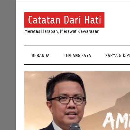
Skip
to
content
Catatan Dari Hati
Meretas Harapan, Merawat Kewarasan
BERANDA
TENTANG SAYA
KARYA & KI