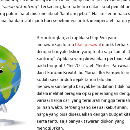
a
“ramah di kantong”.
Terkadang, karena keliru dalam soal pemilihan
g paling parah bisa membuat “kantong jebol”. Hal ini senantiasa 
cermat bahkan jauh-jauh hari sebelumnya untuk memperoleh harga 
Beruntunglah, ada aplikasi PegiPegi yang
menawarkan harga
tiket pesawat
mudik terbaik
dengan banyak diskon yang tentu saja “ramah d
kantong”. Aplikasi yang diresmikan pertama kal
pada tanggal 7 Mei 2012 oleh Menteri Pariwisa
dan Ekonomi Kreatif ibu Maria Elka Pangestu ini
sudah saya unduh sejak tahun lalu dan
menawarkan begitu banyak kemudahan tidak h
dalam melihat beragam opsi penerbangan deng
variasi harga dari yang termurah hingga termah
pilihan waktu terbang yang sesuai kebutuhan,
harga yang bisa disesuaikan dengan budget kit
serta tentu saja banyak tawaran diskon yang
menggiurkan.