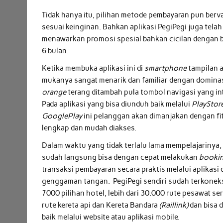
Tidak hanya itu, pilihan metode pembayaran pun ber
sesuai keinginan. Bahkan aplikasi PegiPegi juga tel
menawarkan promosi spesial bahkan cicilan dengan b
6 bulan.
Ketika membuka aplikasi ini di
smartphone
tampilan 
mukanya sangat menarik dan familiar dengan domina
orange
terang ditambah pula tombol navigasi yang int
Pada aplikasi yang bisa diunduh baik melalui
PlayStor
GooglePlay
ini pelanggan akan dimanjakan dengan fit
lengkap dan mudah diakses.
Dalam waktu yang tidak terlalu lama mempelajarinya,
sudah langsung bisa dengan cepat melakukan
booki
transaksi pembayaran secara praktis melalui aplikasi 
genggaman tangan. PegiPegi sendiri sudah terkonek
7000 pilihan hotel, lebih dari 30.000 rute pesawat se
rute kereta api dan Kereta Bandara
(Raillink)
dan bisa 
baik melalui website atau aplikasi mobile.