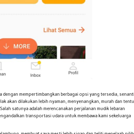
ma dengan mempertimbangkan berbagai opsi yang tersedia, senant
kelak akan dilakukan lebih nyaman, menyenangkan, murah dan tent
 Salah satunya adalah merencanakan perjalanan mudik lebaran
engandalkan transportasi udara untuk membawa kami sekeluarga
lambung, membuat saya mesti lebih sigap dan teliti menelaah pili