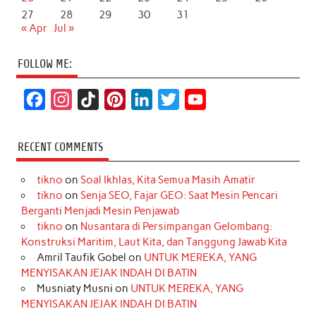
27
28
29
30
31
« Apr
Jul »
FOLLOW ME:
F
I
T
P
L
T
Y
a
n
i
i
i
w
o
c
s
k
n
n
i
u
RECENT COMMENTS
e
t
T
t
k
t
T
tikno
on
Soal Ikhlas, Kita Semua Masih Amatir
b
a
o
e
e
t
u
tikno
on
Senja SEO, Fajar GEO: Saat Mesin Pencari
o
g
k
r
d
e
b
Berganti Menjadi Mesin Penjawab
o
r
e
I
r
e
tikno
on
Nusantara di Persimpangan Gelombang:
Konstruksi Maritim, Laut Kita, dan Tanggung Jawab Kita
k
a
s
n
Amril Taufik Gobel
on
UNTUK MEREKA, YANG
m
t
MENYISAKAN JEJAK INDAH DI BATIN
Musniaty Musni
on
UNTUK MEREKA, YANG
MENYISAKAN JEJAK INDAH DI BATIN