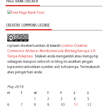
PAGE RANK CHECKER
CREATIVE COMMONS LICENSE
ciptaan disebarluaskan di bawah
Lisensi Creative
Commons Atribusi-NonKomersial-BerbagiSerupa 3.0
Tanpa Adaptasi
. Silakan anda mengambil atau mengutip
sebagian maupun seluruh isi blog ini asalkan jangan
lupa mencantumkan sumber asli tulisannya. Terimakasih
atas pengertian anda
May 2019
M
T
W
T
F
S
S
1
2
3
4
5
6
7
8
9
10
11
12