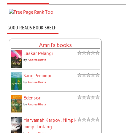
GOOD READS BOOK SHELF
Amril's books
Laskar Pelangi
by
Andrea Hirata
Sang Pemimpi
by
Andrea Hirata
Edensor
by
Andrea Hirata
Maryamah Karpov: Mimpi-
mimpi Lintang