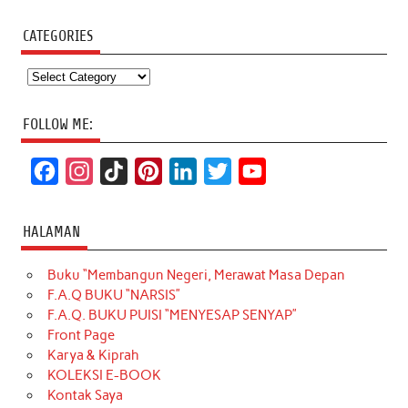
CATEGORIES
Categories
FOLLOW ME:
F
I
T
P
L
T
Y
a
n
i
i
i
w
o
c
s
k
n
n
i
u
HALAMAN
e
t
T
t
k
t
T
Buku “Membangun Negeri, Merawat Masa Depan
b
a
o
e
e
t
u
F.A.Q BUKU “NARSIS”
o
g
k
r
d
e
b
F.A.Q. BUKU PUISI “MENYESAP SENYAP”
o
r
e
I
r
e
Front Page
Karya & Kiprah
k
a
s
n
KOLEKSI E-BOOK
m
t
Kontak Saya