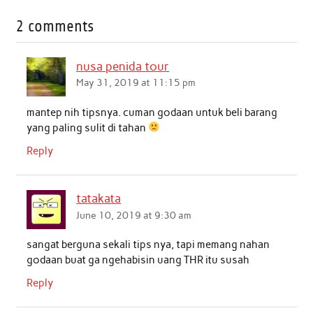
c
i
a
n
a
a
2 comments
e
t
t
k
i
r
b
t
s
e
l
e
nusa penida tour
o
e
A
d
May 31, 2019 at 11:15 pm
o
r
p
I
mantep nih tipsnya. cuman godaan untuk beli barang
k
p
n
yang paling sulit di tahan
Reply
tatakata
June 10, 2019 at 9:30 am
sangat berguna sekali tips nya, tapi memang nahan
godaan buat ga ngehabisin uang THR itu susah
Reply