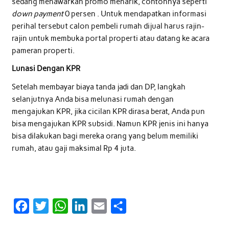
sedang menawarkan promo menarik, contohnya seperti
down payment
0 persen . Untuk mendapatkan informasi
perihal tersebut calon pembeli rumah dijual harus rajin-
rajin untuk membuka portal properti atau datang ke acara
pameran properti.
Lunasi Dengan KPR
Setelah membayar biaya tanda jadi dan DP, langkah
selanjutnya Anda bisa melunasi rumah dengan
mengajukan KPR, jika cicilan KPR dirasa berat, Anda pun
bisa mengajukan KPR subsidi. Namun KPR jenis ini hanya
bisa dilakukan bagi mereka orang yang belum memiliki
rumah, atau gaji maksimal Rp 4 juta.
F
T
W
L
E
S
a
w
h
i
m
h