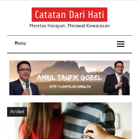
Skip
to
content
Catatan Dari Hati
Meretas Harapan, Merawat Kewarasan
Menu
Artikel