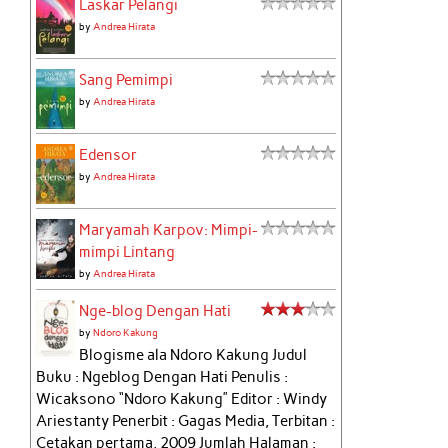
Laskar Pelangi
by
Andrea Hirata
Sang Pemimpi
by
Andrea Hirata
Edensor
by
Andrea Hirata
Maryamah Karpov: Mimpi-
mimpi Lintang
by
Andrea Hirata
Nge-blog Dengan Hati
by
Ndoro Kakung
Blogisme ala Ndoro Kakung Judul
Buku : Ngeblog Dengan Hati Penulis :
Wicaksono “Ndoro Kakung” Editor : Windy
Ariestanty Penerbit : Gagas Media, Terbitan :
Cetakan pertama, 2009 Jumlah Halaman :