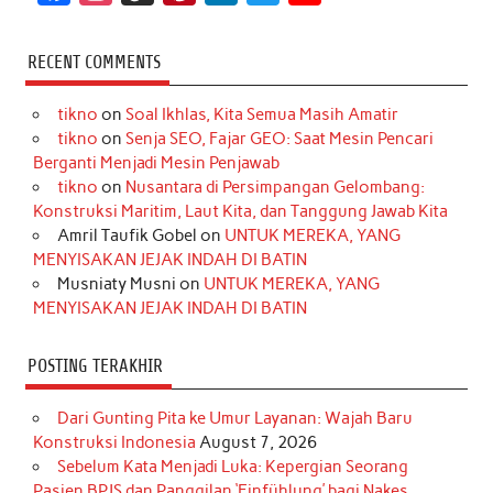
a
n
i
i
i
w
o
c
s
k
n
n
i
u
RECENT COMMENTS
e
t
T
t
k
t
T
tikno
on
Soal Ikhlas, Kita Semua Masih Amatir
b
a
o
e
e
t
u
tikno
on
Senja SEO, Fajar GEO: Saat Mesin Pencari
o
g
k
r
d
e
b
Berganti Menjadi Mesin Penjawab
o
r
e
I
r
e
tikno
on
Nusantara di Persimpangan Gelombang:
Konstruksi Maritim, Laut Kita, dan Tanggung Jawab Kita
k
a
s
n
Amril Taufik Gobel
on
UNTUK MEREKA, YANG
m
t
MENYISAKAN JEJAK INDAH DI BATIN
Musniaty Musni
on
UNTUK MEREKA, YANG
MENYISAKAN JEJAK INDAH DI BATIN
POSTING TERAKHIR
Dari Gunting Pita ke Umur Layanan: Wajah Baru
Konstruksi Indonesia
August 7, 2026
Sebelum Kata Menjadi Luka: Kepergian Seorang
Pasien BPJS dan Panggilan ‘Einfühlung’ bagi Nakes