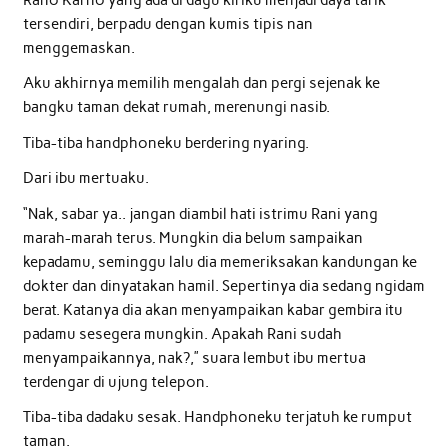
Rano Karno yang ada di dagu kiriku menjadi daya tarik
tersendiri, berpadu dengan kumis tipis nan
menggemaskan.
Aku akhirnya memilih mengalah dan pergi sejenak ke
bangku taman dekat rumah, merenungi nasib.
Tiba-tiba handphoneku berdering nyaring.
Dari ibu mertuaku.
“Nak, sabar ya.. jangan diambil hati istrimu Rani yang
marah-marah terus. Mungkin dia belum sampaikan
kepadamu, seminggu lalu dia memeriksakan kandungan ke
dokter dan dinyatakan hamil. Sepertinya dia sedang ngidam
berat. Katanya dia akan menyampaikan kabar gembira itu
padamu sesegera mungkin. Apakah Rani sudah
menyampaikannya, nak?,” suara lembut ibu mertua
terdengar di ujung telepon.
Tiba-tiba dadaku sesak. Handphoneku terjatuh ke rumput
taman.