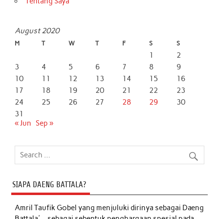
Tentang Saya
August 2020
M
T
W
T
F
S
S
1
2
3
4
5
6
7
8
9
10
11
12
13
14
15
16
17
18
19
20
21
22
23
24
25
26
27
28
29
30
31
« Jun
Sep »
SIAPA DAENG BATTALA?
Amril Taufik Gobel
yang menjuluki dirinya sebagai Daeng
Battala'-- sebagai sebentuk penghargaan spesial pada