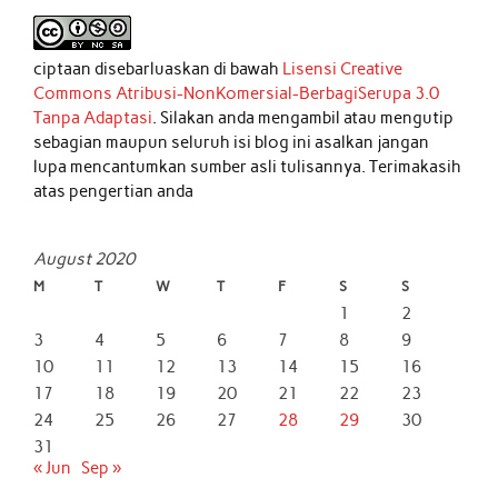
ciptaan disebarluaskan di bawah
Lisensi Creative
Commons Atribusi-NonKomersial-BerbagiSerupa 3.0
Tanpa Adaptasi
. Silakan anda mengambil atau mengutip
sebagian maupun seluruh isi blog ini asalkan jangan
lupa mencantumkan sumber asli tulisannya. Terimakasih
atas pengertian anda
August 2020
M
T
W
T
F
S
S
1
2
3
4
5
6
7
8
9
10
11
12
13
14
15
16
17
18
19
20
21
22
23
24
25
26
27
28
29
30
31
« Jun
Sep »