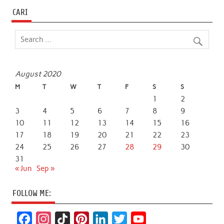
CARI
August 2020
M
T
W
T
F
S
S
1
2
3
4
5
6
7
8
9
10
11
12
13
14
15
16
17
18
19
20
21
22
23
24
25
26
27
28
29
30
31
« Jun
Sep »
FOLLOW ME:
F
I
T
P
L
T
Y