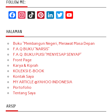
FOLLOW ME:
F
I
T
P
L
T
Y
a
n
i
i
i
w
o
c
s
k
n
n
i
u
HALAMAN
e
t
T
t
k
t
T
Buku “Membangun Negeri, Merawat Masa Depan
b
a
o
e
e
t
u
F.A.Q BUKU “NARSIS”
o
g
k
r
d
e
b
F.A.Q. BUKU PUISI “MENYESAP SENYAP”
o
r
e
I
r
e
Front Page
Karya & Kiprah
k
a
s
n
KOLEKSI E-BOOK
m
t
Kontak Saya
MY ARTICLE @YAHOO INDONESIA
Portofolio
Tentang Saya
ARSIP