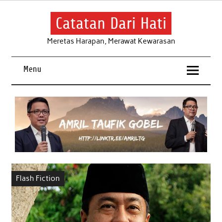
Skip
to
content
Catatan Dari Hati
Meretas Harapan, Merawat Kewarasan
Menu
Flash Fiction