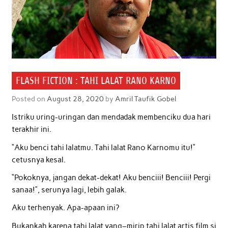
FLASH FICTION : TAHI LALAT RANO KARNO
Posted on
August 28, 2020
by
Amril Taufik Gobel
Istriku uring-uringan dan mendadak membenciku dua hari
terakhir ini.
“Aku benci tahi lalatmu. Tahi lalat Rano Karnomu itu!”
cetusnya kesal.
“Pokoknya, jangan dekat-dekat! Aku benciii! Benciii! Pergi
sanaa!”, serunya lagi, lebih galak.
Aku terhenyak. Apa-apaan ini?
Bukankah karena tahi lalat yang–mirip tahi lalat artis film si