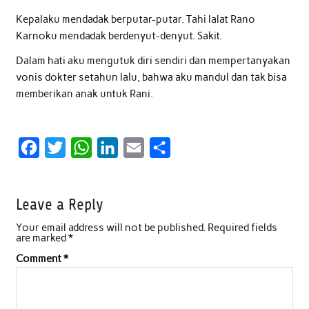
Kepalaku mendadak berputar-putar. Tahi lalat Rano
Karnoku mendadak berdenyut-denyut. Sakit.
Dalam hati aku mengutuk diri sendiri dan mempertanyakan
vonis dokter setahun lalu, bahwa aku mandul dan tak bisa
memberikan anak untuk Rani.
F
T
W
L
E
S
a
w
h
i
m
h
c
i
a
n
a
a
Leave a Reply
e
t
t
k
i
r
Your email address will not be published.
Required fields
b
t
s
e
l
e
are marked
*
o
e
A
d
Comment
*
o
r
p
I
k
p
n