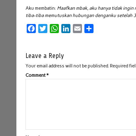
Aku membatin:
Maafkan mbak, aku hanya tidak ingin
tiba-tiba memutuskan hubungan denganku setelah 3
F
T
W
L
E
S
a
w
h
i
m
h
c
i
a
n
a
a
Leave a Reply
e
t
t
k
i
r
b
t
s
e
l
e
Your email address will not be published.
Required fie
o
e
A
d
Comment
*
o
r
p
I
k
p
n