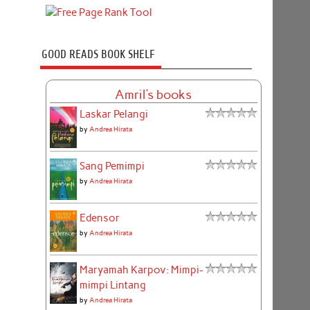
GOOD READS BOOK SHELF
Amril's books
Laskar Pelangi
by
Andrea Hirata
Sang Pemimpi
by
Andrea Hirata
Edensor
by
Andrea Hirata
Maryamah Karpov: Mimpi-
mimpi Lintang
by
Andrea Hirata