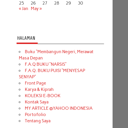
25
26
27
28
29
30
« Jan
May »
HALAMAN
Buku “Membangun Negeri, Merawat
Masa Depan
F.A.Q BUKU “NARSIS”
F.A.Q. BUKU PUISI “MENYESAP
SENYAP”
Front Page
Karya & Kiprah
KOLEKSI E-BOOK
Kontak Saya
MY ARTICLE @YAHOO INDONESIA
Portofolio
Tentang Saya