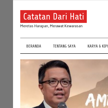
Skip
to
content
Catatan Dari Hati
Meretas Harapan, Merawat Kewarasan
BERANDA
TENTANG SAYA
KARYA & KI