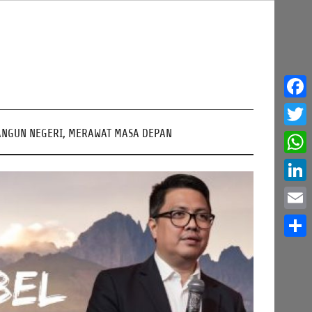
Face
NGUN NEGERI, MERAWAT MASA DEPAN
Twitt
What
Linke
Email
Share