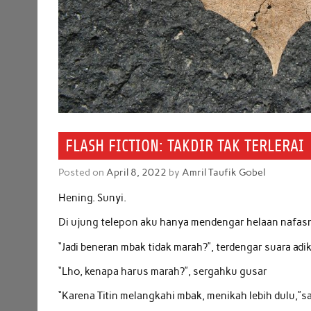
FLASH FICTION: TAKDIR TAK TERLERAI
Posted on
April 8, 2022
by
Amril Taufik Gobel
Hening. Sunyi.
Di ujung telepon aku hanya mendengar helaan nafasn
“Jadi beneran mbak tidak marah?”, terdengar suara adi
“Lho, kenapa harus marah?”, sergahku gusar
“Karena Titin melangkahi mbak, menikah lebih dulu,”