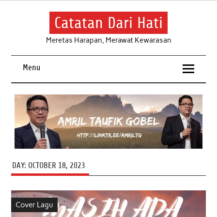
Skip
to
content
Catatan Dari Hati
Meretas Harapan, Merawat Kewarasan
Menu
DAY:
OCTOBER 18, 2023
Cover Lagu