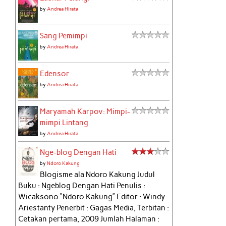
by
Andrea Hirata
Sang Pemimpi
by
Andrea Hirata
Edensor
by
Andrea Hirata
Maryamah Karpov: Mimpi-
mimpi Lintang
by
Andrea Hirata
Nge-blog Dengan Hati
by
Ndoro Kakung
Blogisme ala Ndoro Kakung Judul
Buku : Ngeblog Dengan Hati Penulis :
Wicaksono “Ndoro Kakung” Editor : Windy
Ariestanty Penerbit : Gagas Media, Terbitan :
Cetakan pertama, 2009 Jumlah Halaman :