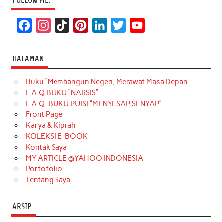
FOLLOW ME:
F
I
T
P
L
T
Y
a
n
i
i
i
w
o
c
s
k
n
n
i
u
HALAMAN
e
t
T
t
k
t
T
Buku “Membangun Negeri, Merawat Masa Depan
b
a
o
e
e
t
u
F.A.Q BUKU “NARSIS”
o
g
k
r
d
e
b
F.A.Q. BUKU PUISI “MENYESAP SENYAP”
o
r
e
I
r
e
Front Page
Karya & Kiprah
k
a
s
n
KOLEKSI E-BOOK
m
t
Kontak Saya
MY ARTICLE @YAHOO INDONESIA
Portofolio
Tentang Saya
ARSIP