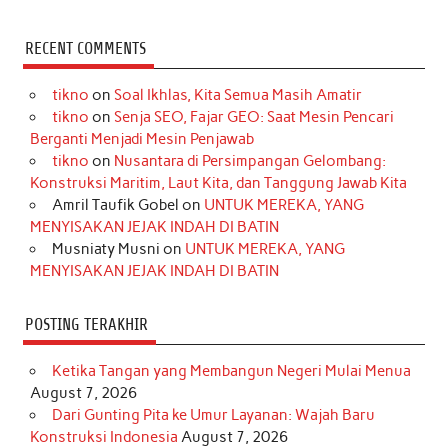
a
n
i
i
i
w
o
c
s
k
n
n
i
u
RECENT COMMENTS
e
t
T
t
k
t
T
tikno
on
Soal Ikhlas, Kita Semua Masih Amatir
b
a
o
e
e
t
u
tikno
on
Senja SEO, Fajar GEO: Saat Mesin Pencari
o
g
k
r
d
e
b
Berganti Menjadi Mesin Penjawab
o
r
e
I
r
e
tikno
on
Nusantara di Persimpangan Gelombang:
Konstruksi Maritim, Laut Kita, dan Tanggung Jawab Kita
k
a
s
n
Amril Taufik Gobel
on
UNTUK MEREKA, YANG
m
t
MENYISAKAN JEJAK INDAH DI BATIN
Musniaty Musni
on
UNTUK MEREKA, YANG
MENYISAKAN JEJAK INDAH DI BATIN
POSTING TERAKHIR
Ketika Tangan yang Membangun Negeri Mulai Menua
August 7, 2026
Dari Gunting Pita ke Umur Layanan: Wajah Baru
Konstruksi Indonesia
August 7, 2026