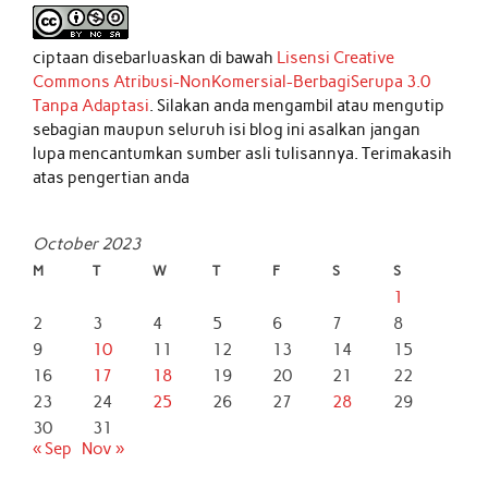
ciptaan disebarluaskan di bawah
Lisensi Creative
Commons Atribusi-NonKomersial-BerbagiSerupa 3.0
Tanpa Adaptasi
. Silakan anda mengambil atau mengutip
sebagian maupun seluruh isi blog ini asalkan jangan
lupa mencantumkan sumber asli tulisannya. Terimakasih
atas pengertian anda
October 2023
M
T
W
T
F
S
S
1
2
3
4
5
6
7
8
9
10
11
12
13
14
15
16
17
18
19
20
21
22
23
24
25
26
27
28
29
30
31
« Sep
Nov »