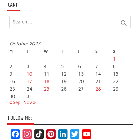
CARI
October 2023
M
T
W
T
F
S
S
1
2
3
4
5
6
7
8
9
10
11
12
13
14
15
16
17
18
19
20
21
22
23
24
25
26
27
28
29
30
31
« Sep
Nov »
FOLLOW ME:
F
I
T
P
L
T
Y