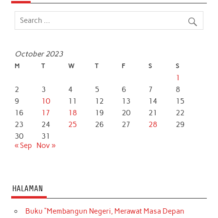
o
e
A
d
o
r
p
I
k
p
n
October 2023
M
T
W
T
F
S
S
1
2
3
4
5
6
7
8
9
10
11
12
13
14
15
16
17
18
19
20
21
22
23
24
25
26
27
28
29
30
31
« Sep
Nov »
HALAMAN
Buku “Membangun Negeri, Merawat Masa Depan