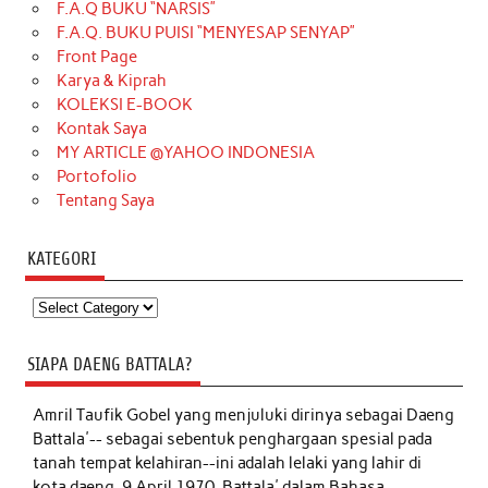
F.A.Q BUKU “NARSIS”
F.A.Q. BUKU PUISI “MENYESAP SENYAP”
Front Page
Karya & Kiprah
KOLEKSI E-BOOK
Kontak Saya
MY ARTICLE @YAHOO INDONESIA
Portofolio
Tentang Saya
KATEGORI
Kategori
SIAPA DAENG BATTALA?
Amril Taufik Gobel
yang menjuluki dirinya sebagai Daeng
Battala'-- sebagai sebentuk penghargaan spesial pada
tanah tempat kelahiran--ini adalah lelaki yang lahir di
kota daeng, 9 April 1970. Battala' dalam Bahasa