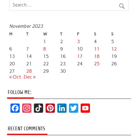
November 2023
M
T
W
T
F
S
S
1
2
3
4
5
6
7
8
9
10
11
12
13
14
15
16
17
18
19
20
21
22
23
24
25
26
27
28
29
30
« Oct
Dec »
FOLLOW ME:
F
I
T
P
L
T
Y
a
n
i
i
i
w
o
c
s
k
n
n
i
u
RECENT COMMENTS
e
t
T
t
k
t
T