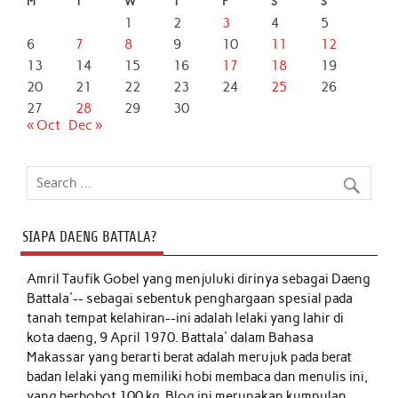
M
T
W
T
F
S
S
1
2
3
4
5
6
7
8
9
10
11
12
13
14
15
16
17
18
19
20
21
22
23
24
25
26
27
28
29
30
« Oct
Dec »
SIAPA DAENG BATTALA?
Amril Taufik Gobel
yang menjuluki dirinya sebagai Daeng
Battala'-- sebagai sebentuk penghargaan spesial pada
tanah tempat kelahiran--ini adalah lelaki yang lahir di
kota daeng, 9 April 1970. Battala' dalam Bahasa
Makassar yang berarti berat adalah merujuk pada berat
badan lelaki yang memiliki hobi membaca dan menulis ini,
yang berbobot 100 kg. Blog ini merupakan kumpulan