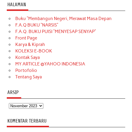
c
s
k
n
n
i
u
HALAMAN
e
t
T
t
k
t
T
Buku “Membangun Negeri, Merawat Masa Depan
b
a
o
e
e
t
u
F.A.Q BUKU “NARSIS”
o
g
k
r
d
e
b
F.A.Q. BUKU PUISI “MENYESAP SENYAP”
o
r
e
I
r
e
Front Page
Karya & Kiprah
k
a
s
n
KOLEKSI E-BOOK
m
t
Kontak Saya
MY ARTICLE @YAHOO INDONESIA
Portofolio
Tentang Saya
ARSIP
Arsip
KOMENTAR TERBARU