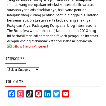
tulisan yang merupakan refleksi kontemplatifnya atas
suasana yang ada disekitarnya, baik yang penting,
maupun yang kurang penting. Saat ini tinggal di Cikarang
bersama istri, Sri Lestari serta kedua orang anaknya,
Rizky dan Alya. Pada ajang Kompetisi Blog Internasional
The Bobs (www.thebobs.com) keenam tahun 2010 blog
ini berhasil menjadi pemenang favorit pengguna internet
dengan voting terbanyak kategori Bahasa Indonesia.
CATEGORIES
Categories
FOLLOW ME:
F
I
T
P
L
T
Y
a
n
i
i
i
w
o