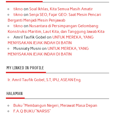
tikno
on
Soal Ikhlas, Kita Semua Masih Amatir
tikno
on
Senja SEO, Fajar GEO: Saat Mesin Pencari
Berganti Menjadi Mesin Penjawab
tikno
on
Nusantara di Persimpangan Gelombang:
Konstruksi Maritim, Laut Kita, dan Tanggung Jawab Kita
Amril Taufik Gobel
on
UNTUK MEREKA, YANG
MENYISAKAN JEJAK INDAH DI BATIN
Musniaty Musni
on
UNTUK MEREKA, YANG
MENYISAKAN JEJAK INDAH DI BATIN
MY LINKED IN PROFILE
Ir. Amril Taufik Gobel, S.T, IPU, ASEAN Eng.
HALAMAN
Buku “Membangun Negeri, Merawat Masa Depan
F.A.Q BUKU “NARSIS”