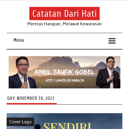
Skip
to
content
Catatan Dari Hati
Meretas Harapan, Merawat Kewarasan
Menu
DAY:
NOVEMBER 18, 2023
Cover Lagu