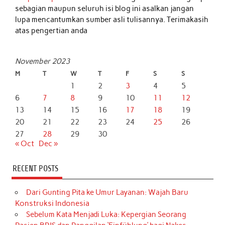
sebagian maupun seluruh isi blog ini asalkan jangan
lupa mencantumkan sumber asli tulisannya. Terimakasih
atas pengertian anda
November 2023
M
T
W
T
F
S
S
1
2
3
4
5
6
7
8
9
10
11
12
13
14
15
16
17
18
19
20
21
22
23
24
25
26
27
28
29
30
« Oct
Dec »
RECENT POSTS
Dari Gunting Pita ke Umur Layanan: Wajah Baru
Konstruksi Indonesia
Sebelum Kata Menjadi Luka: Kepergian Seorang