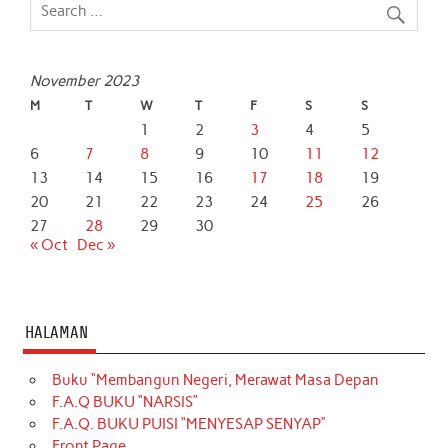
o
r
p
I
k
p
n
November 2023
M
T
W
T
F
S
S
1
2
3
4
5
6
7
8
9
10
11
12
13
14
15
16
17
18
19
20
21
22
23
24
25
26
27
28
29
30
« Oct
Dec »
HALAMAN
Buku “Membangun Negeri, Merawat Masa Depan
F.A.Q BUKU “NARSIS”
F.A.Q. BUKU PUISI “MENYESAP SENYAP”
Front Page