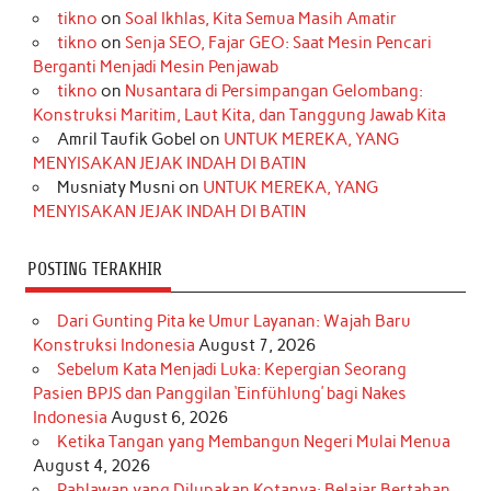
tikno
on
Soal Ikhlas, Kita Semua Masih Amatir
b
a
o
e
e
t
u
tikno
on
Senja SEO, Fajar GEO: Saat Mesin Pencari
o
g
k
r
d
e
b
Berganti Menjadi Mesin Penjawab
o
r
e
I
r
e
tikno
on
Nusantara di Persimpangan Gelombang:
Konstruksi Maritim, Laut Kita, dan Tanggung Jawab Kita
k
a
s
n
Amril Taufik Gobel
on
UNTUK MEREKA, YANG
m
t
MENYISAKAN JEJAK INDAH DI BATIN
Musniaty Musni
on
UNTUK MEREKA, YANG
MENYISAKAN JEJAK INDAH DI BATIN
POSTING TERAKHIR
Dari Gunting Pita ke Umur Layanan: Wajah Baru
Konstruksi Indonesia
August 7, 2026
Sebelum Kata Menjadi Luka: Kepergian Seorang
Pasien BPJS dan Panggilan ‘Einfühlung’ bagi Nakes
Indonesia
August 6, 2026
Ketika Tangan yang Membangun Negeri Mulai Menua
August 4, 2026
Pahlawan yang Dilupakan Kotanya: Belajar Bertahan