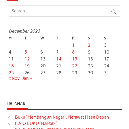
o
e
A
d
o
r
p
I
k
p
n
December 2023
M
T
W
T
F
S
S
1
2
3
4
5
6
7
8
9
10
11
12
13
14
15
16
17
18
19
20
21
22
23
24
25
26
27
28
29
30
31
« Nov
Jan »
HALAMAN
Buku “Membangun Negeri, Merawat Masa Depan
F.A.Q BUKU “NARSIS”