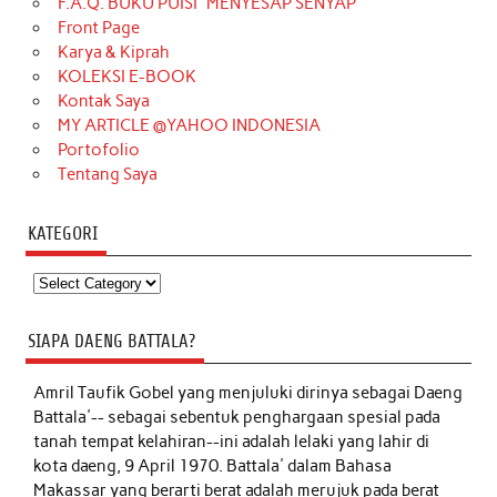
F.A.Q. BUKU PUISI “MENYESAP SENYAP”
Front Page
Karya & Kiprah
KOLEKSI E-BOOK
Kontak Saya
MY ARTICLE @YAHOO INDONESIA
Portofolio
Tentang Saya
KATEGORI
Kategori
SIAPA DAENG BATTALA?
Amril Taufik Gobel
yang menjuluki dirinya sebagai Daeng
Battala'-- sebagai sebentuk penghargaan spesial pada
tanah tempat kelahiran--ini adalah lelaki yang lahir di
kota daeng, 9 April 1970. Battala' dalam Bahasa
Makassar yang berarti berat adalah merujuk pada berat