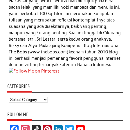
Makassar yang berarti berat adalah merujuk pada berat
badan lelaki yang memiliki hobi membaca dan menulis ini,
yang berbobot 100 kg. Blog ini merupakan kumpulan
tulisan yang merupakan refleksi kontemplatifnya atas
suasana yang ada disekitarnya, baik yang penting,
maupun yang kurang penting. Saat ini tinggal di Cikarang
bersama istri, Sri Lestari serta kedua orang anaknya,
Rizky dan Alya. Pada ajang Kompetisi Blog Internasional
The Bobs (www.thebobs.com) keenam tahun 2010 blog
ini berhasil menjadi pemenang favorit pengguna internet
dengan voting terbanyak kategori Bahasa Indonesia.
CATEGORIES
Categories
FOLLOW ME:
F
I
T
P
L
T
Y