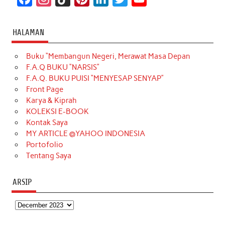
a
n
i
i
i
w
o
c
s
k
n
n
i
u
HALAMAN
e
t
T
t
k
t
T
Buku “Membangun Negeri, Merawat Masa Depan
b
a
o
e
e
t
u
F.A.Q BUKU “NARSIS”
o
g
k
r
d
e
b
F.A.Q. BUKU PUISI “MENYESAP SENYAP”
o
r
e
I
r
e
Front Page
Karya & Kiprah
k
a
s
n
KOLEKSI E-BOOK
m
t
Kontak Saya
MY ARTICLE @YAHOO INDONESIA
Portofolio
Tentang Saya
ARSIP
Arsip