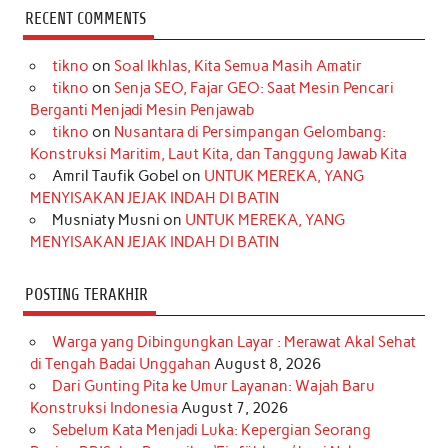
c
s
k
n
n
i
u
RECENT COMMENTS
e
t
T
t
k
t
T
tikno
on
Soal Ikhlas, Kita Semua Masih Amatir
b
a
o
e
e
t
u
tikno
on
Senja SEO, Fajar GEO: Saat Mesin Pencari
o
g
k
r
d
e
b
Berganti Menjadi Mesin Penjawab
o
r
e
I
r
e
tikno
on
Nusantara di Persimpangan Gelombang:
Konstruksi Maritim, Laut Kita, dan Tanggung Jawab Kita
k
a
s
n
Amril Taufik Gobel
on
UNTUK MEREKA, YANG
m
t
MENYISAKAN JEJAK INDAH DI BATIN
Musniaty Musni
on
UNTUK MEREKA, YANG
MENYISAKAN JEJAK INDAH DI BATIN
POSTING TERAKHIR
Warga yang Dibingungkan Layar : Merawat Akal Sehat
di Tengah Badai Unggahan
August 8, 2026
Dari Gunting Pita ke Umur Layanan: Wajah Baru
Konstruksi Indonesia
August 7, 2026
Sebelum Kata Menjadi Luka: Kepergian Seorang