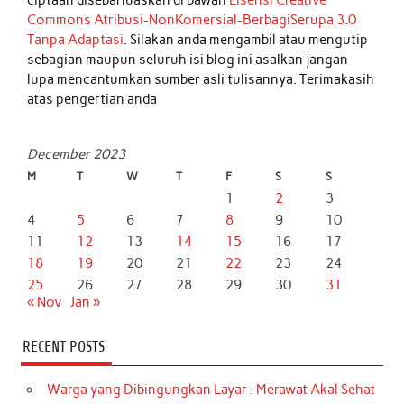
Commons Atribusi-NonKomersial-BerbagiSerupa 3.0
Tanpa Adaptasi
. Silakan anda mengambil atau mengutip
sebagian maupun seluruh isi blog ini asalkan jangan
lupa mencantumkan sumber asli tulisannya. Terimakasih
atas pengertian anda
December 2023
M
T
W
T
F
S
S
1
2
3
4
5
6
7
8
9
10
11
12
13
14
15
16
17
18
19
20
21
22
23
24
25
26
27
28
29
30
31
« Nov
Jan »
RECENT POSTS
Warga yang Dibingungkan Layar : Merawat Akal Sehat