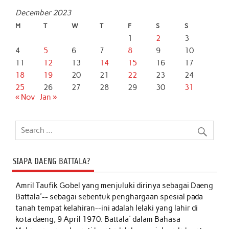
December 2023
M
T
W
T
F
S
S
1
2
3
4
5
6
7
8
9
10
11
12
13
14
15
16
17
18
19
20
21
22
23
24
25
26
27
28
29
30
31
« Nov
Jan »
SIAPA DAENG BATTALA?
Amril Taufik Gobel
yang menjuluki dirinya sebagai Daeng
Battala'-- sebagai sebentuk penghargaan spesial pada
tanah tempat kelahiran--ini adalah lelaki yang lahir di
kota daeng, 9 April 1970. Battala' dalam Bahasa