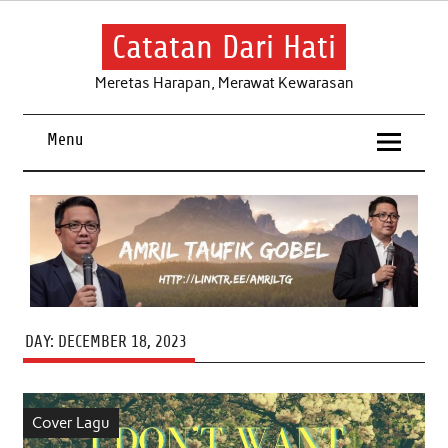
Skip
to
content
Catatan Dari Hati
Meretas Harapan, Merawat Kewarasan
Menu
DAY:
DECEMBER 18, 2023
Cover Lagu