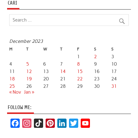
CARI
December 2023
M
T
W
T
F
S
S
1
2
3
4
5
6
7
8
9
10
11
12
13
14
15
16
17
18
19
20
21
22
23
24
25
26
27
28
29
30
31
« Nov
Jan »
FOLLOW ME:
F
I
T
P
L
T
Y
a
n
i
i
i
w
o