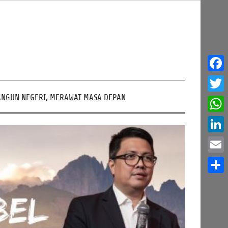
Face
NGUN NEGERI, MERAWAT MASA DEPAN
Twitt
What
Linke
Email
Share