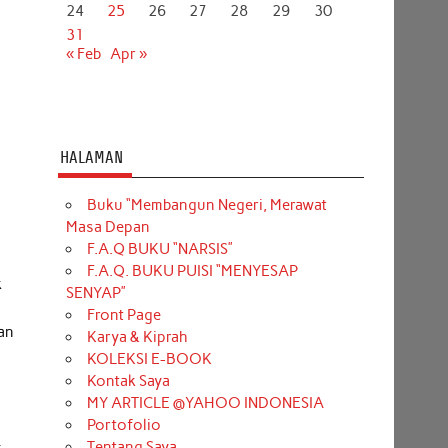
24
25
26
27
28
29
30
31
« Feb
Apr »
HALAMAN
Buku “Membangun Negeri, Merawat
Masa Depan
F.A.Q BUKU “NARSIS”
F.A.Q. BUKU PUISI “MENYESAP
k
SENYAP”
Front Page
an
Karya & Kiprah
KOLEKSI E-BOOK
Kontak Saya
MY ARTICLE @YAHOO INDONESIA
Portofolio
Tentang Saya