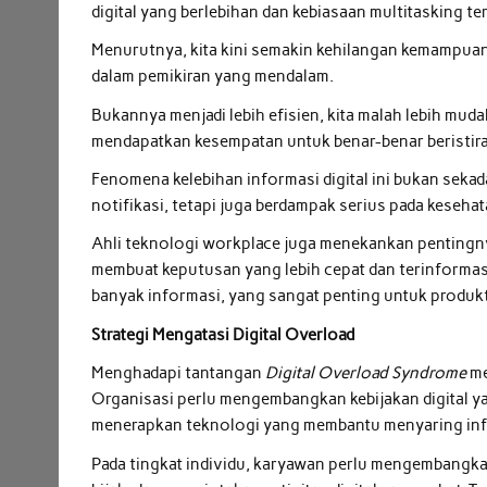
digital yang berlebihan dan kebiasaan multitasking
Menurutnya, kita kini semakin kehilangan kemampuan 
dalam pemikiran yang mendalam.
Bukannya menjadi lebih efisien, kita malah lebih muda
mendapatkan kesempatan untuk benar-benar beristira
Fenomena kelebihan informasi digital ini bukan sek
notifikasi, tetapi juga berdampak serius pada kesehat
Ahli teknologi workplace juga menekankan pentingny
membuat keputusan yang lebih cepat dan terinformas
banyak informasi, yang sangat penting untuk produkt
Strategi Mengatasi Digital Overload
Menghadapi tantangan
Digital Overload Syndrome
me
Organisasi perlu mengembangkan kebijakan digital yan
menerapkan teknologi yang membantu menyaring infor
Pada tingkat individu, karyawan perlu mengembangkan l