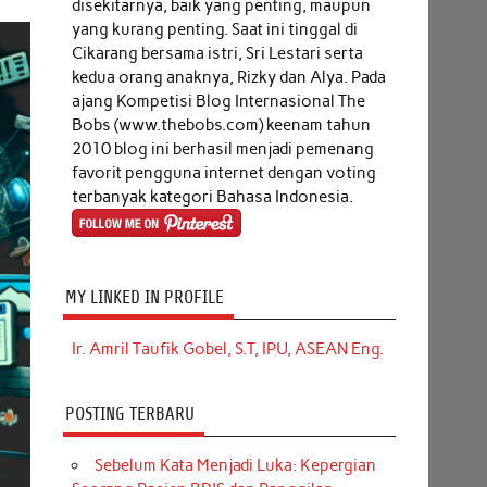
disekitarnya, baik yang penting, maupun
yang kurang penting. Saat ini tinggal di
Cikarang bersama istri, Sri Lestari serta
kedua orang anaknya, Rizky dan Alya. Pada
ajang Kompetisi Blog Internasional The
Bobs (www.thebobs.com) keenam tahun
2010 blog ini berhasil menjadi pemenang
favorit pengguna internet dengan voting
terbanyak kategori Bahasa Indonesia.
MY LINKED IN PROFILE
Ir. Amril Taufik Gobel, S.T, IPU, ASEAN Eng.
POSTING TERBARU
Sebelum Kata Menjadi Luka: Kepergian