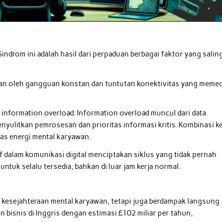
Sindrom ini adalah hasil dari perpaduan berbagai faktor yang salin
bkan oleh gangguan konstan dan tuntutan konektivitas yang meme
n information overload. Information overload muncul dari data
menyulitkan pemrosesan dan prioritas informasi kritis. Kombinasi k
as energi mental karyawan.
f dalam komunikasi digital menciptakan siklus yang tidak pernah
ntuk selalu tersedia, bahkan di luar jam kerja normal.
kesejahteraan mental karyawan, tetapi juga berdampak langsung
n bisnis di Inggris dengan estimasi £102 miliar per tahun,