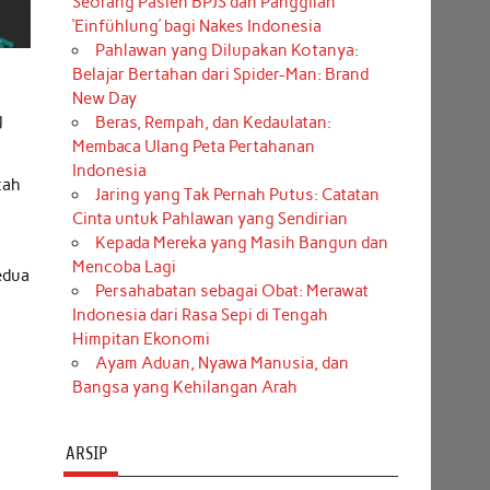
Seorang Pasien BPJS dan Panggilan
‘Einfühlung’ bagi Nakes Indonesia
Pahlawan yang Dilupakan Kotanya:
Belajar Bertahan dari Spider-Man: Brand
New Day
g
Beras, Rempah, dan Kedaulatan:
Membaca Ulang Peta Pertahanan
Indonesia
cah
Jaring yang Tak Pernah Putus: Catatan
Cinta untuk Pahlawan yang Sendirian
Kepada Mereka yang Masih Bangun dan
Mencoba Lagi
edua
Persahabatan sebagai Obat: Merawat
Indonesia dari Rasa Sepi di Tengah
Himpitan Ekonomi
Ayam Aduan, Nyawa Manusia, dan
Bangsa yang Kehilangan Arah
ARSIP