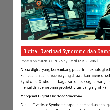
Digital Overload Syndrome dan Damp
Posted on
March 31, 2025
by
Amril Taufik Gobel
Di era digital yang berkembang pesat ini, teknologi t
kemudahan dan efisiensi yang ditawarkan, muncul s
Syndrome. Sindrom ini bagaikan ombak digital yang m
mental dan penurunan produktivitas yang signifikan.
Mengenal Digital Overload Syndrome
Digital Overload Syndrome dapat digambarkan sebagai