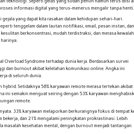
dan teknologi. Seperti gelas yang sudah penuh namun terus diisi ai
roses informasi digital yang terus-menerus mengalir tanpa henti
i gejala yang dapat kita rasakan dalam kehidupan sehari-hari.
perti tenggelam dalam lautan notifikasi, email, pesan instan, da
 kesulitan berkonsentrasi, mudah terdistraksi, dan merasa kewala
 harinya.
al Overload Syndrome terhadap dunia kerja. Berdasarkan survei
gi dan burnout akibat kelelahan komunikasi online. Angka ini
rja di seluruh dunia.
an hybrid. Setidaknya 58% karyawan remote merasa tertekan akibat
mena ini semakin menguat seiring dengan 53% karyawan menghabis
gkungan remote.
 nyata. 33% karyawan melaporkan berkurangnya fokus di tempat k
m bekerja, dan 21% mengalami peningkatan prokrastinasi. Lebih
la masalah kesehatan mental, dengan burnout menjadi tantangan