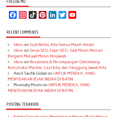
FOLLOW ME:
F
I
T
P
L
T
Y
a
n
i
i
i
w
o
c
s
k
n
n
i
u
RECENT COMMENTS
e
t
T
t
k
t
T
tikno
on
Soal Ikhlas, Kita Semua Masih Amatir
b
a
o
e
e
t
u
tikno
on
Senja SEO, Fajar GEO: Saat Mesin Pencari
o
g
k
r
d
e
b
Berganti Menjadi Mesin Penjawab
o
r
e
I
r
e
tikno
on
Nusantara di Persimpangan Gelombang:
Konstruksi Maritim, Laut Kita, dan Tanggung Jawab Kita
k
a
s
n
Amril Taufik Gobel
on
UNTUK MEREKA, YANG
m
t
MENYISAKAN JEJAK INDAH DI BATIN
Musniaty Musni
on
UNTUK MEREKA, YANG
MENYISAKAN JEJAK INDAH DI BATIN
POSTING TERAKHIR
Ketika Tangan yang Membangun Negeri Mulai Menua