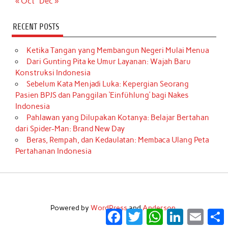
« Oct
Dec »
RECENT POSTS
Ketika Tangan yang Membangun Negeri Mulai Menua
Dari Gunting Pita ke Umur Layanan: Wajah Baru
Konstruksi Indonesia
Sebelum Kata Menjadi Luka: Kepergian Seorang
Pasien BPJS dan Panggilan ‘Einfühlung’ bagi Nakes
Indonesia
Pahlawan yang Dilupakan Kotanya: Belajar Bertahan
dari Spider-Man: Brand New Day
Beras, Rempah, dan Kedaulatan: Membaca Ulang Peta
Pertahanan Indonesia
Powered by
WordPress
and
Anderson
.
Facebook
Twitter
WhatsApp
LinkedIn
Email
S