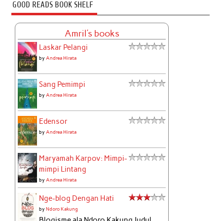
GOOD READS BOOK SHELF
Amril's books
Laskar Pelangi
by
Andrea Hirata
Sang Pemimpi
by
Andrea Hirata
Edensor
by
Andrea Hirata
Maryamah Karpov: Mimpi-
mimpi Lintang
by
Andrea Hirata
Nge-blog Dengan Hati
by
Ndoro Kakung
Blogisme ala Ndoro Kakung Judul