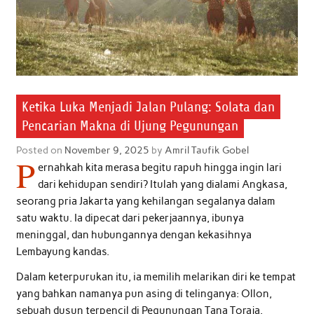
Ketika Luka Menjadi Jalan Pulang: Solata dan
Pencarian Makna di Ujung Pegunungan
Posted on
November 9, 2025
by
Amril Taufik Gobel
P
ernahkah kita merasa begitu rapuh hingga ingin lari
dari kehidupan sendiri? Itulah yang dialami Angkasa,
seorang pria Jakarta yang kehilangan segalanya dalam
satu waktu. Ia dipecat dari pekerjaannya, ibunya
meninggal, dan hubungannya dengan kekasihnya
Lembayung kandas.
Dalam keterpurukan itu, ia memilih melarikan diri ke tempat
yang bahkan namanya pun asing di telinganya: Ollon,
sebuah dusun terpencil di Pegunungan Tana Toraja.