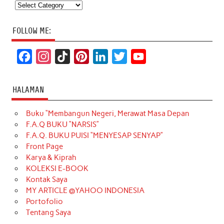
Categories
FOLLOW ME:
F
I
T
P
L
T
Y
a
n
i
i
i
w
o
c
s
k
n
n
i
u
HALAMAN
e
t
T
t
k
t
T
Buku “Membangun Negeri, Merawat Masa Depan
b
a
o
e
e
t
u
F.A.Q BUKU “NARSIS”
o
g
k
r
d
e
b
F.A.Q. BUKU PUISI “MENYESAP SENYAP”
o
r
e
I
r
e
Front Page
Karya & Kiprah
k
a
s
n
KOLEKSI E-BOOK
m
t
Kontak Saya
MY ARTICLE @YAHOO INDONESIA
Portofolio
Tentang Saya