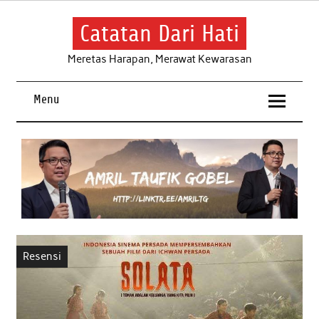
Skip
to
content
Catatan Dari Hati
Meretas Harapan, Merawat Kewarasan
Menu
Resensi