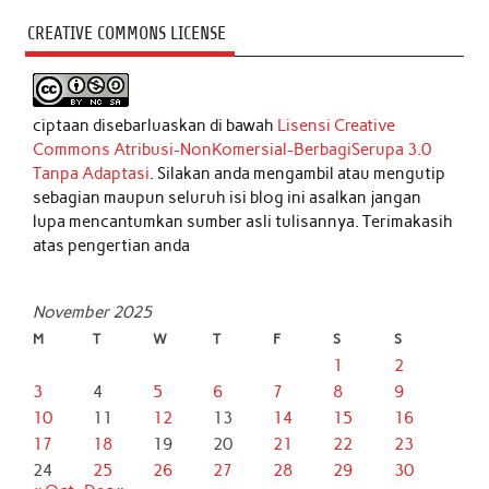
CREATIVE COMMONS LICENSE
ciptaan disebarluaskan di bawah
Lisensi Creative
Commons Atribusi-NonKomersial-BerbagiSerupa 3.0
Tanpa Adaptasi
. Silakan anda mengambil atau mengutip
sebagian maupun seluruh isi blog ini asalkan jangan
lupa mencantumkan sumber asli tulisannya. Terimakasih
atas pengertian anda
November 2025
M
T
W
T
F
S
S
1
2
3
4
5
6
7
8
9
10
11
12
13
14
15
16
17
18
19
20
21
22
23
24
25
26
27
28
29
30