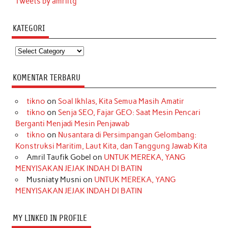
Tweets by amriltg
KATEGORI
Kategori
KOMENTAR TERBARU
tikno
on
Soal Ikhlas, Kita Semua Masih Amatir
tikno
on
Senja SEO, Fajar GEO: Saat Mesin Pencari
Berganti Menjadi Mesin Penjawab
tikno
on
Nusantara di Persimpangan Gelombang:
Konstruksi Maritim, Laut Kita, dan Tanggung Jawab Kita
Amril Taufik Gobel
on
UNTUK MEREKA, YANG
MENYISAKAN JEJAK INDAH DI BATIN
Musniaty Musni
on
UNTUK MEREKA, YANG
MENYISAKAN JEJAK INDAH DI BATIN
MY LINKED IN PROFILE