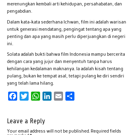
merenungkan kembali arti kehidupan, persahabatan, dan
pengabdian.
Dalam kata-kata sederhana Ichwan, film ini adalah warisan
untuk generasi mendatang, pengingat tentang apa yang
penting dan apa yang masih perlu diperjuangkan di negeri
ini.
Solata adalah bukti bahwa film Indonesia mampu bercerita
dengan cara yang jujur dan menyentuh tanpa harus
kehilangan kedalaman maknanya. Ia adalah kisah tentang
pulang, bukan ke tempat asal, tetapi pulang ke diri sendiri
yang telah lama hilang.
F
T
W
L
E
S
a
w
h
i
m
h
c
i
a
n
a
a
Leave a Reply
e
t
t
k
i
r
Your email address will not be published.
Required fields
b
t
s
e
l
e