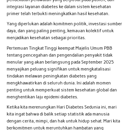
integrasi layanan diabetes ke dalam sistem kesehatan
primer telah terbukti meningkatkan hasil kesehatan.
Yang diperlukan adalah komitmen politik, investasi sumber
daya, dan yang paling penting, kemauan kolektif untuk
menjadikan kesehatan sebagai prioritas.
Pertemuan Tingkat Tinggi keempat Majelis Umum PBB
tentang pencegahan dan pengendalian penyakit tidak
menular yang akan berlangsung pada September 2025
menyajikan peluang signifikan untuk mengkatalisasi
tindakan melawan peningkatan diabetes yang
mengkhawatirkan di seluruh dunia. Ini adalah momen
penting untuk memperkuat sistem kesehatan global dan
menghentikan laju epidemi diabetes.
Ketika kita merenungkan Hari Diabetes Sedunia ini, mari
kita ingat bahwa di balik setiap statistik ada manusia
dengan cerita, mimpi, dan hak untuk hidup sehat. Mari kita
berkomitmen untuk meruntuhkan hambatan yang