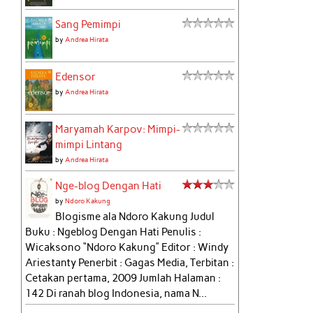
Sang Pemimpi
by
Andrea Hirata
Edensor
by
Andrea Hirata
Maryamah Karpov: Mimpi-
mimpi Lintang
by
Andrea Hirata
Nge-blog Dengan Hati
by
Ndoro Kakung
Blogisme ala Ndoro Kakung Judul
Buku : Ngeblog Dengan Hati Penulis :
Wicaksono “Ndoro Kakung” Editor : Windy
Ariestanty Penerbit : Gagas Media, Terbitan :
Cetakan pertama, 2009 Jumlah Halaman :
142 Di ranah blog Indonesia, nama N...