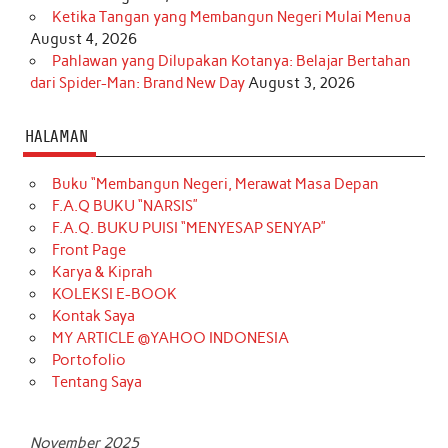
Ketika Tangan yang Membangun Negeri Mulai Menua
August 4, 2026
Pahlawan yang Dilupakan Kotanya: Belajar Bertahan
dari Spider-Man: Brand New Day
August 3, 2026
HALAMAN
Buku “Membangun Negeri, Merawat Masa Depan
F.A.Q BUKU “NARSIS”
F.A.Q. BUKU PUISI “MENYESAP SENYAP”
Front Page
Karya & Kiprah
KOLEKSI E-BOOK
Kontak Saya
MY ARTICLE @YAHOO INDONESIA
Portofolio
Tentang Saya
November 2025