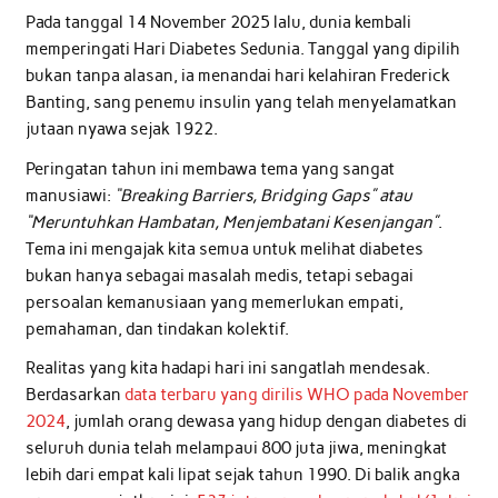
Pada tanggal 14 November 2025 lalu, dunia kembali
memperingati Hari Diabetes Sedunia. Tanggal yang dipilih
bukan tanpa alasan, ia menandai hari kelahiran Frederick
Banting, sang penemu insulin yang telah menyelamatkan
jutaan nyawa sejak 1922.
Peringatan tahun ini membawa tema yang sangat
manusiawi:
“Breaking Barriers, Bridging Gaps” atau
“Meruntuhkan Hambatan, Menjembatani Kesenjangan”
.
Tema ini mengajak kita semua untuk melihat diabetes
bukan hanya sebagai masalah medis, tetapi sebagai
persoalan kemanusiaan yang memerlukan empati,
pemahaman, dan tindakan kolektif.
Realitas yang kita hadapi hari ini sangatlah mendesak.
Berdasarkan
data terbaru yang dirilis WHO pada November
2024
, jumlah orang dewasa yang hidup dengan diabetes di
seluruh dunia telah melampaui 800 juta jiwa, meningkat
lebih dari empat kali lipat sejak tahun 1990. Di balik angka