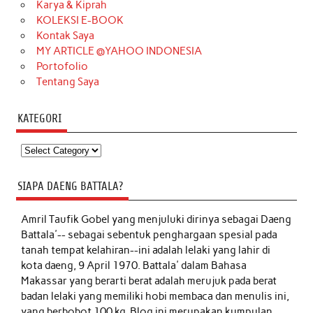
Karya & Kiprah
KOLEKSI E-BOOK
Kontak Saya
MY ARTICLE @YAHOO INDONESIA
Portofolio
Tentang Saya
KATEGORI
Kategori
SIAPA DAENG BATTALA?
Amril Taufik Gobel
yang menjuluki dirinya sebagai Daeng
Battala'-- sebagai sebentuk penghargaan spesial pada
tanah tempat kelahiran--ini adalah lelaki yang lahir di
kota daeng, 9 April 1970. Battala' dalam Bahasa
Makassar yang berarti berat adalah merujuk pada berat
badan lelaki yang memiliki hobi membaca dan menulis ini,
yang berbobot 100 kg. Blog ini merupakan kumpulan