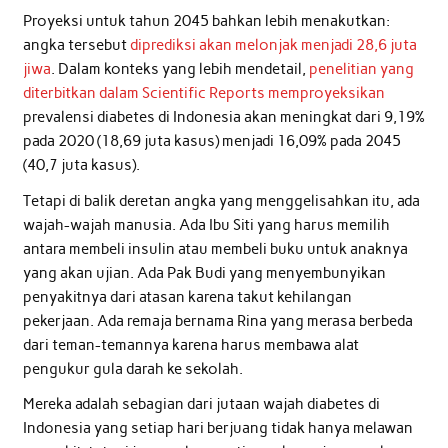
Proyeksi untuk tahun 2045 bahkan lebih menakutkan:
angka tersebut
diprediksi akan melonjak menjadi 28,6 juta
jiwa
. Dalam konteks yang lebih mendetail,
penelitian yang
diterbitkan dalam Scientific Reports memproyeksikan
prevalensi diabetes di Indonesia akan meningkat dari 9,19%
pada 2020 (18,69 juta kasus) menjadi 16,09% pada 2045
(40,7 juta kasus).
Tetapi di balik deretan angka yang menggelisahkan itu, ada
wajah-wajah manusia. Ada Ibu Siti yang harus memilih
antara membeli insulin atau membeli buku untuk anaknya
yang akan ujian. Ada Pak Budi yang menyembunyikan
penyakitnya dari atasan karena takut kehilangan
pekerjaan. Ada remaja bernama Rina yang merasa berbeda
dari teman-temannya karena harus membawa alat
pengukur gula darah ke sekolah.
Mereka adalah sebagian dari jutaan wajah diabetes di
Indonesia yang setiap hari berjuang tidak hanya melawan