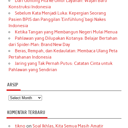
Dari Gunting Pita ke Umur Layanan: Wajah Baru
Konstruksi Indonesia
Sebelum Kata Menjadi Luka: Kepergian Seorang
Pasien BPJS dan Panggilan ‘Einfühlung’ bagi Nakes
Indonesia
Ketika Tangan yang Membangun Negeri Mulai Menua
Pahlawan yang Dilupakan Kotanya: Belajar Bertahan
dari Spider-Man: Brand New Day
Beras, Rempah, dan Kedaulatan: Membaca Ulang Peta
Pertahanan Indonesia
Jaring yang Tak Pernah Putus: Catatan Cinta untuk
Pahlawan yang Sendirian
ARSIP
Arsip
KOMENTAR TERBARU
tikno
on
Soal Ikhlas, Kita Semua Masih Amatir