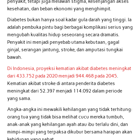
penyakit, tetapi juga melawan stigma, kesenjangan akses
kesehatan, dan beban ekonomi yang menghimpit.
Diabetes bukan hanya soal kadar gula darah yang tinggi. Ia
adalah pembuka pintu bagi berbagai komplikasi serius yang
mengubah kualitas hidup seseorang secara dramatis.
Penyakit ini menjadi penyebab utama kebutaan, gagal
ginjal, serangan jantung, stroke, dan amputasi tungkai
bawah.
Di Indonesia, proyeksi kematian akibat diabetes meningkat
dari 433.752 pada 2020 menjadi 944.468 pada 2045
.
Kematian akibat stroke di antara penderita diabetes
meningkat dari 52.397 menjadi 114.092 dalam periode
yang sama.
Angka-angka ini mewakili kehilangan yang tidak terhitung:
orang tua yang tidak bisa melihat cucu mereka tumbuh,
anak-anak yang kehilangan ayah atau ibu terlalu dini, dan
mimpi-mimpi yang terpaksa dikubur bersama harapan akan
kehidupan yang sehat.