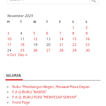
November 2025
M
T
W
T
F
S
S
1
2
3
4
5
6
7
8
9
10
11
12
13
14
15
16
17
18
19
20
21
22
23
24
25
26
27
28
29
30
« Oct
Dec »
HALAMAN
Buku “Membangun Negeri, Merawat Masa Depan
F.A.Q BUKU “NARSIS”
F.A.Q. BUKU PUISI “MENYESAP SENYAP”
Front Page