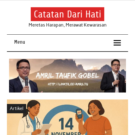
Skip
to
content
Catatan Dari Hati
Meretas Harapan, Merawat Kewarasan
Menu
Artikel