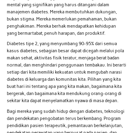
mental yang signifikan yang harus ditangani dalam
manajemen diabetes. Mereka membutuhkan dukungan,
bukan stigma. Mereka memerlukan pemahaman, bukan
penghakiman. Mereka berhak mendapatkan kehidupan
yang bermartabat, penuh harapan, dan produktif.
Diabetes tipe 2, yang menyumbang 90-95% dari semua
kasus diabetes, sebagian besar dapat dicegah melalui pola
makan sehat, aktivitas fisik teratur, menjaga berat badan
normal, dan menghindari penggunaan tembakau. Ini berarti
setiap dari kita memiliki kekuatan untuk mengubah narasi
diabetes di keluarga dan komunitas kita. Pilihan yang kita
buat hari ini tentang apa yang kita makan, bagaimana kita
bergerak, dan bagaimana kita mendukung orang-orang di
sekitar kita dapat menyelamatkan nyawa di masa depan.
Bagi mereka yang sudah hidup dengan diabetes, teknologi
dan pendekatan pengobatan terus berkembang. Program
pendidikan pasien terapeutik, pemantauan berkelanjutan,
pendekatan perawatan yang berpusat pada pasien, dan