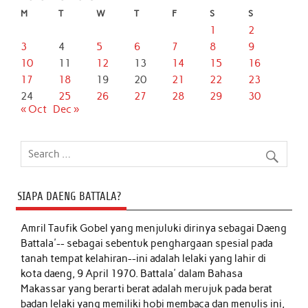
M
T
W
T
F
S
S
1
2
3
4
5
6
7
8
9
10
11
12
13
14
15
16
17
18
19
20
21
22
23
24
25
26
27
28
29
30
« Oct
Dec »
SIAPA DAENG BATTALA?
Amril Taufik Gobel
yang menjuluki dirinya sebagai Daeng
Battala'-- sebagai sebentuk penghargaan spesial pada
tanah tempat kelahiran--ini adalah lelaki yang lahir di
kota daeng, 9 April 1970. Battala' dalam Bahasa
Makassar yang berarti berat adalah merujuk pada berat
badan lelaki yang memiliki hobi membaca dan menulis ini,