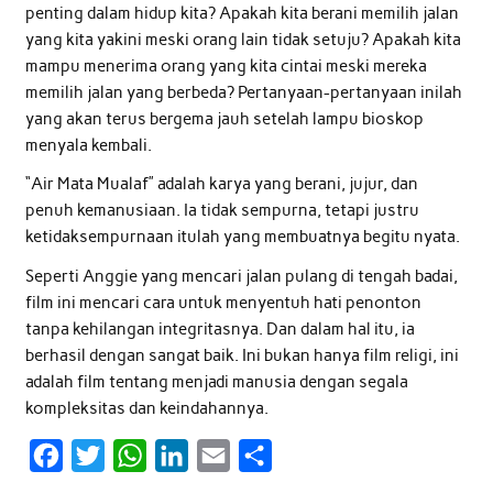
penting dalam hidup kita? Apakah kita berani memilih jalan
yang kita yakini meski orang lain tidak setuju? Apakah kita
mampu menerima orang yang kita cintai meski mereka
memilih jalan yang berbeda? Pertanyaan-pertanyaan inilah
yang akan terus bergema jauh setelah lampu bioskop
menyala kembali.
“Air Mata Mualaf” adalah karya yang berani, jujur, dan
penuh kemanusiaan. Ia tidak sempurna, tetapi justru
ketidaksempurnaan itulah yang membuatnya begitu nyata.
Seperti Anggie yang mencari jalan pulang di tengah badai,
film ini mencari cara untuk menyentuh hati penonton
tanpa kehilangan integritasnya. Dan dalam hal itu, ia
berhasil dengan sangat baik. Ini bukan hanya film religi, ini
adalah film tentang menjadi manusia dengan segala
kompleksitas dan keindahannya.
F
T
W
L
E
S
a
w
h
i
m
h