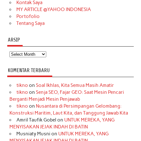
m
t
Kontak Saya
MY ARTICLE @YAHOO INDONESIA
Portofolio
Tentang Saya
ARSIP
Arsip
KOMENTAR TERBARU
tikno
on
Soal Ikhlas, Kita Semua Masih Amatir
tikno
on
Senja SEO, Fajar GEO: Saat Mesin Pencari
Berganti Menjadi Mesin Penjawab
tikno
on
Nusantara di Persimpangan Gelombang:
Konstruksi Maritim, Laut Kita, dan Tanggung Jawab Kita
Amril Taufik Gobel
on
UNTUK MEREKA, YANG
MENYISAKAN JEJAK INDAH DI BATIN
Musniaty Musni
on
UNTUK MEREKA, YANG
MENYISAKAN JEJAK INDAH DI BATIN