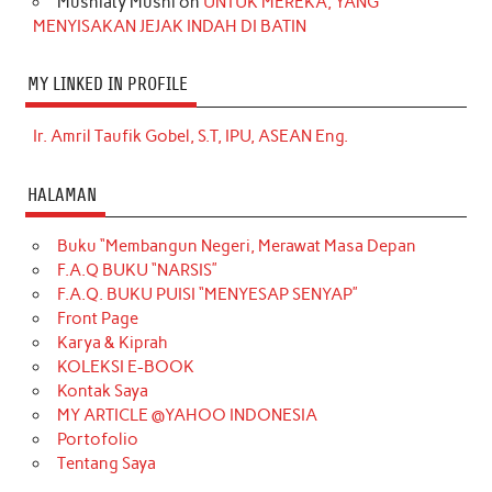
Musniaty Musni
on
UNTUK MEREKA, YANG
MENYISAKAN JEJAK INDAH DI BATIN
MY LINKED IN PROFILE
Ir. Amril Taufik Gobel, S.T, IPU, ASEAN Eng.
HALAMAN
Buku “Membangun Negeri, Merawat Masa Depan
F.A.Q BUKU “NARSIS”
F.A.Q. BUKU PUISI “MENYESAP SENYAP”
Front Page
Karya & Kiprah
KOLEKSI E-BOOK
Kontak Saya
MY ARTICLE @YAHOO INDONESIA
Portofolio
Tentang Saya