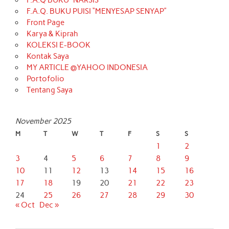
F.A.Q. BUKU PUISI “MENYESAP SENYAP”
Front Page
Karya & Kiprah
KOLEKSI E-BOOK
Kontak Saya
MY ARTICLE @YAHOO INDONESIA
Portofolio
Tentang Saya
November 2025
M
T
W
T
F
S
S
1
2
3
4
5
6
7
8
9
10
11
12
13
14
15
16
17
18
19
20
21
22
23
24
25
26
27
28
29
30
« Oct
Dec »