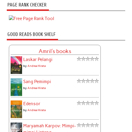
PAGE RANK CHECKER
GOOD READS BOOK SHELF
Amril's books
Laskar Pelangi
by
Andrea Hirata
Sang Pemimpi
by
Andrea Hirata
Edensor
by
Andrea Hirata
Maryamah Karpov: Mimpi-