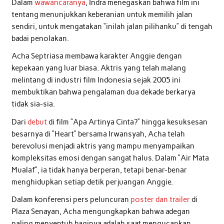
Dalam
wawancaranya
, Indra menegaskan bahwa film ini
tentang menunjukkan keberanian untuk memilih jalan
sendiri, untuk mengatakan “inilah jalan pilihanku” di tengah
badai penolakan.
Acha Septriasa membawa karakter Anggie dengan
kepekaan yang luar biasa. Aktris yang telah malang
melintang di industri film Indonesia sejak 2005 ini
membuktikan bahwa pengalaman dua dekade berkarya
tidak sia-sia.
Dari
debut
di film “Apa Artinya Cinta?” hingga kesuksesan
besarnya di “Heart” bersama Irwansyah, Acha telah
berevolusi menjadi aktris yang mampu menyampaikan
kompleksitas emosi dengan sangat halus. Dalam “Air Mata
Mualaf”, ia tidak hanya berperan, tetapi benar-benar
menghidupkan setiap detik perjuangan Anggie.
Dalam konferensi pers peluncuran
poster dan trailer
di
Plaza Senayan, Acha mengungkapkan bahwa adegan
paling menyentuh baginya adalah saat mengucapkan