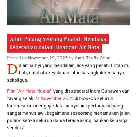
Jalan Pulang Seorang Mualaf: Membaca
Keberanian dalam Linangan Air Mata
Posted on
November 29, 2025
by
Amril Taufik Gobel
D
alam sunyi yang mendalam, ada yang pecah. Entah itu
hati, entah itu keyakinan, atau barangkali keduanya
sekaligus.
Film “Air Mata Mualaf”
yang disutradarai Indra Gunawan dan
tayang sejak
27 November 2025
di bioskop seluruh
Indonesia ini mengajak kita menyelami pertanyaan yang
sangat manusiawi: bagaimana seseorang menemukan jalan
pulang ketika seluruh dunia terasa asing, bahkan keluarga
sendiri?