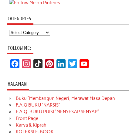
CATEGORIES
Categories
FOLLOW ME:
F
I
T
P
L
T
Y
a
n
i
i
i
w
o
c
s
k
n
n
i
u
HALAMAN
e
t
T
t
k
t
T
Buku “Membangun Negeri, Merawat Masa Depan
b
a
o
e
e
t
u
F.A.Q BUKU “NARSIS”
o
g
k
r
d
e
b
F.A.Q. BUKU PUISI “MENYESAP SENYAP”
o
r
e
I
r
e
Front Page
Karya & Kiprah
k
a
s
n
KOLEKSI E-BOOK