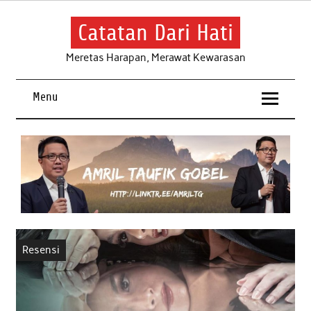
Skip
to
content
Catatan Dari Hati
Meretas Harapan, Merawat Kewarasan
Menu
Resensi