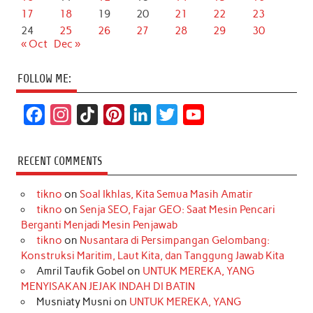
17
18
19
20
21
22
23
24
25
26
27
28
29
30
« Oct
Dec »
FOLLOW ME:
F
I
T
P
L
T
Y
a
n
i
i
i
w
o
c
s
k
n
n
i
u
RECENT COMMENTS
e
t
T
t
k
t
T
tikno
on
Soal Ikhlas, Kita Semua Masih Amatir
b
a
o
e
e
t
u
tikno
on
Senja SEO, Fajar GEO: Saat Mesin Pencari
o
g
k
r
d
e
b
Berganti Menjadi Mesin Penjawab
o
r
e
I
r
e
tikno
on
Nusantara di Persimpangan Gelombang:
Konstruksi Maritim, Laut Kita, dan Tanggung Jawab Kita
k
a
s
n
Amril Taufik Gobel
on
UNTUK MEREKA, YANG
m
t
MENYISAKAN JEJAK INDAH DI BATIN
Musniaty Musni
on
UNTUK MEREKA, YANG