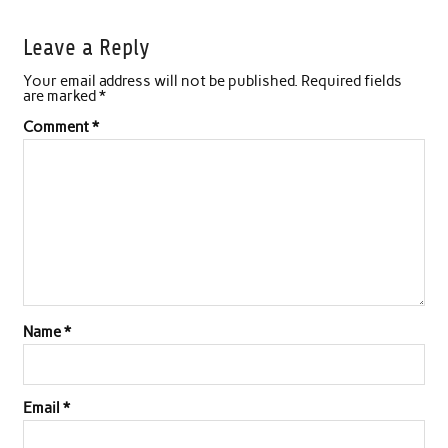
c
i
a
n
a
a
Leave a Reply
e
t
t
k
i
r
Your email address will not be published.
Required fields
b
t
s
e
l
e
are marked
*
o
e
A
d
Comment
*
o
r
p
I
k
p
n
Name
*
Email
*