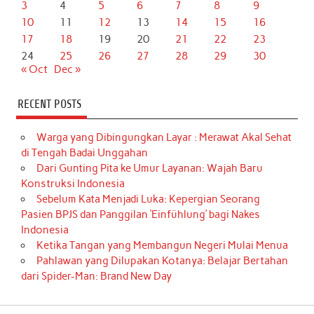
3
4
5
6
7
8
9
10
11
12
13
14
15
16
17
18
19
20
21
22
23
24
25
26
27
28
29
30
« Oct
Dec »
RECENT POSTS
Warga yang Dibingungkan Layar : Merawat Akal Sehat
di Tengah Badai Unggahan
Dari Gunting Pita ke Umur Layanan: Wajah Baru
Konstruksi Indonesia
Sebelum Kata Menjadi Luka: Kepergian Seorang
Pasien BPJS dan Panggilan ‘Einfühlung’ bagi Nakes
Indonesia
Ketika Tangan yang Membangun Negeri Mulai Menua
Pahlawan yang Dilupakan Kotanya: Belajar Bertahan
dari Spider-Man: Brand New Day