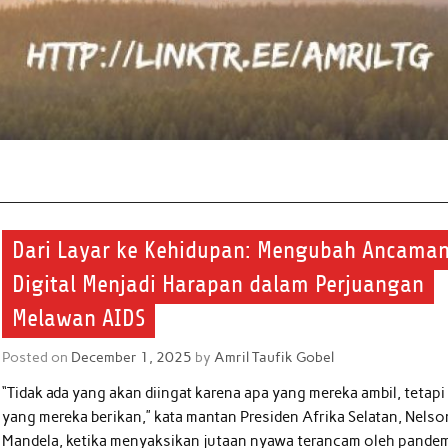
Dari Layar ke Kehidupan: Mengubah Ancama
Digital Menjadi Harapan dalam Perjuangan
Melawan AIDS
Posted on
December 1, 2025
by
Amril Taufik Gobel
“Tidak ada yang akan diingat karena apa yang mereka ambil, tetapi
yang mereka berikan,” kata mantan Presiden Afrika Selatan, Nelso
Mandela, ketika menyaksikan jutaan nyawa terancam oleh pande