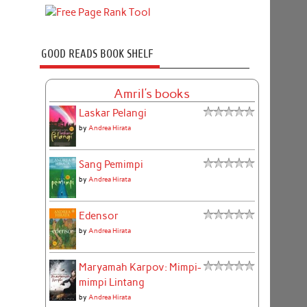
GOOD READS BOOK SHELF
Amril's books
Laskar Pelangi
by
Andrea Hirata
Sang Pemimpi
by
Andrea Hirata
Edensor
by
Andrea Hirata
Maryamah Karpov: Mimpi-
mimpi Lintang
by
Andrea Hirata