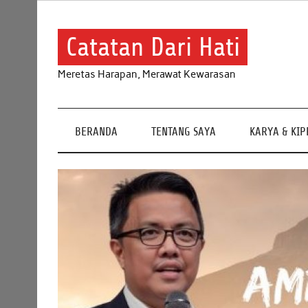
Skip
to
content
Catatan Dari Hati
Meretas Harapan, Merawat Kewarasan
BERANDA
TENTANG SAYA
KARYA & KI