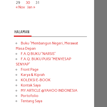
29
30
31
« Nov
Jan »
HALAMAN
Buku “Membangun Negeri, Merawat
Masa Depan
F.A.Q BUKU “NARSIS”
F.A.Q. BUKU PUISI “MENYESAP
SENYAP”
Front Page
Karya & Kiprah
KOLEKSI E-BOOK
Kontak Saya
MY ARTICLE @YAHOO INDONESIA
Portofolio
Tentang Saya