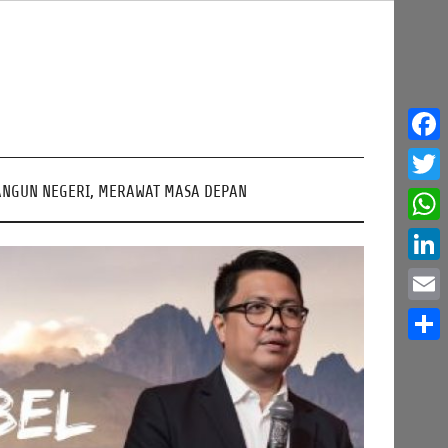
Face
NGUN NEGERI, MERAWAT MASA DEPAN
Twitt
What
Linke
Email
Share