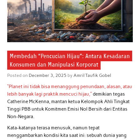
Membedah “Pencucian Hijau”: Antara Kesadaran
Konsumen dan Manipulasi Korporat
Posted on
December 3, 2025
by
Amril Taufik Gobel
“Planet ini tidak bisa menanggung penundaan, alasan, atau
lebih banyak lagi praktik mencuci hijau,”
demikian tegas
Catherine McKenna, mantan ketua Kelompok Ahli Tingkat
Tinggi PBB untuk Komitmen Emisi Nol Bersih dari Entitas
Non-Negara.
Kata-katanya terasa menusuk, namun tepat
menggambarkan kondisi kita saat ini: sebuah dunia yang