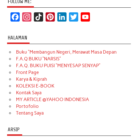
FOLLOW ME:
F
I
T
P
L
T
Y
a
n
i
i
i
w
o
c
s
k
n
n
i
u
HALAMAN
e
t
T
t
k
t
T
Buku “Membangun Negeri, Merawat Masa Depan
b
a
o
e
e
t
u
F.A.Q BUKU “NARSIS”
o
g
k
r
d
e
b
F.A.Q. BUKU PUISI “MENYESAP SENYAP”
o
r
e
I
r
e
Front Page
Karya & Kiprah
k
a
s
n
KOLEKSI E-BOOK
m
t
Kontak Saya
MY ARTICLE @YAHOO INDONESIA
Portofolio
Tentang Saya
ARSIP