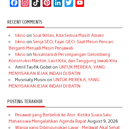
F
I
T
P
L
T
Y
a
n
i
i
i
w
o
c
s
k
n
n
i
u
RECENT COMMENTS
e
t
T
t
k
t
T
tikno
on
Soal Ikhlas, Kita Semua Masih Amatir
b
a
o
e
e
t
u
tikno
on
Senja SEO, Fajar GEO: Saat Mesin Pencari
o
g
k
r
d
e
b
Berganti Menjadi Mesin Penjawab
o
r
e
I
r
e
tikno
on
Nusantara di Persimpangan Gelombang:
Konstruksi Maritim, Laut Kita, dan Tanggung Jawab Kita
k
a
s
n
Amril Taufik Gobel
on
UNTUK MEREKA, YANG
m
t
MENYISAKAN JEJAK INDAH DI BATIN
Musniaty Musni
on
UNTUK MEREKA, YANG
MENYISAKAN JEJAK INDAH DI BATIN
POSTING TERAKHIR
Pesawat yang Berbelok ke Alor: Ketika Suara Satu
Mahasiswa Mengalahkan Agenda Rapat
August 9, 2026
Warga yang Dibingungkan Layar : Merawat Akal Sehat