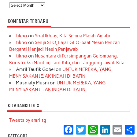
Arsip
KOMENTAR TERBARU
tikno
on
Soal Ikhlas, Kita Semua Masih Amatir
tikno
on
Senja SEO, Fajar GEO: Saat Mesin Pencari
Berganti Menjadi Mesin Penjawab
tikno
on
Nusantara di Persimpangan Gelombang:
Konstruksi Maritim, Laut Kita, dan Tanggung Jawab Kita
Amril Taufik Gobel
on
UNTUK MEREKA, YANG
MENYISAKAN JEJAK INDAH DI BATIN
Musniaty Musni
on
UNTUK MEREKA, YANG
MENYISAKAN JEJAK INDAH DI BATIN
KICAUANKU DI X
Tweets by amriltg
Facebook
Twitter
WhatsApp
LinkedIn
Email
S
KATEGORI