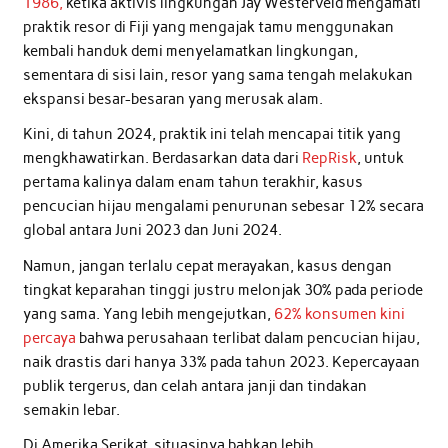
1986,
ketika aktivis lingkungan Jay Westerveld mengamati
praktik resor di Fiji yang mengajak tamu menggunakan
kembali handuk demi menyelamatkan lingkungan,
sementara di sisi lain, resor yang sama tengah melakukan
ekspansi besar-besaran yang merusak alam.
Kini, di tahun 2024, praktik ini telah mencapai titik yang
mengkhawatirkan. Berdasarkan data dari
RepRisk
, untuk
pertama kalinya dalam enam tahun terakhir, kasus
pencucian hijau mengalami penurunan sebesar 12% secara
global antara Juni 2023 dan Juni 2024.
Namun, jangan terlalu cepat merayakan, kasus dengan
tingkat keparahan tinggi justru melonjak 30% pada periode
yang sama. Yang lebih mengejutkan,
62% konsumen kini
percaya
bahwa perusahaan terlibat dalam pencucian hijau,
naik drastis dari hanya 33% pada tahun 2023. Kepercayaan
publik tergerus, dan celah antara janji dan tindakan
semakin lebar.
Di Amerika Serikat, situasinya bahkan lebih