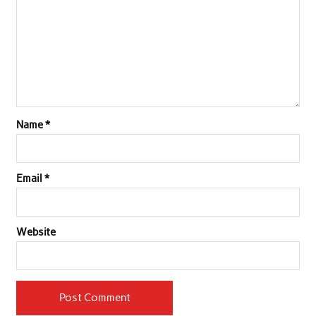
k
p
n
Name
*
Email
*
Website