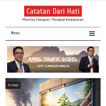
Skip
to
content
Catatan Dari Hati
Meretas Harapan, Merawat Kewarasan
Menu
Artikel