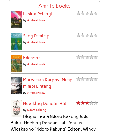
Amril's books
Laskar Pelangi
by
Andrea Hirata
Sang Pemimpi
by
Andrea Hirata
Edensor
by
Andrea Hirata
Maryamah Karpov: Mimpi-
mimpi Lintang
by
Andrea Hirata
Nge-blog Dengan Hati
by
Ndoro Kakung
Blogisme ala Ndoro Kakung Judul
Buku : Ngeblog Dengan Hati Penulis :
Wicaksono “Ndoro Kakung” Editor : Windy