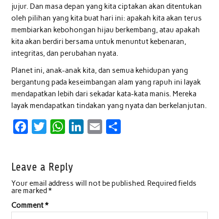
jujur. Dan masa depan yang kita ciptakan akan ditentukan
oleh pilihan yang kita buat hari ini: apakah kita akan terus
membiarkan kebohongan hijau berkembang, atau apakah
kita akan berdiri bersama untuk menuntut kebenaran,
integritas, dan perubahan nyata.
Planet ini, anak-anak kita, dan semua kehidupan yang
bergantung pada keseimbangan alam yang rapuh ini layak
mendapatkan lebih dari sekadar kata-kata manis. Mereka
layak mendapatkan tindakan yang nyata dan berkelanjutan.
F
T
W
L
E
S
a
w
h
i
m
h
c
i
a
n
a
a
Leave a Reply
e
t
t
k
i
r
Your email address will not be published.
Required fields
b
t
s
e
l
e
are marked
*
o
e
A
d
Comment
*
o
r
p
I