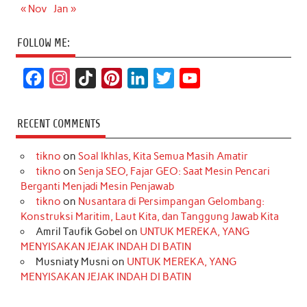
« Nov
Jan »
FOLLOW ME:
F
I
T
P
L
T
Y
a
n
i
i
i
w
o
c
s
k
n
n
i
u
RECENT COMMENTS
e
t
T
t
k
t
T
tikno
on
Soal Ikhlas, Kita Semua Masih Amatir
b
a
o
e
e
t
u
tikno
on
Senja SEO, Fajar GEO: Saat Mesin Pencari
o
g
k
r
d
e
b
Berganti Menjadi Mesin Penjawab
o
r
e
I
r
e
tikno
on
Nusantara di Persimpangan Gelombang:
Konstruksi Maritim, Laut Kita, dan Tanggung Jawab Kita
k
a
s
n
Amril Taufik Gobel
on
UNTUK MEREKA, YANG
m
t
MENYISAKAN JEJAK INDAH DI BATIN
Musniaty Musni
on
UNTUK MEREKA, YANG
MENYISAKAN JEJAK INDAH DI BATIN