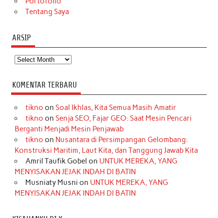
Portofolio
Tentang Saya
ARSIP
Arsip
KOMENTAR TERBARU
tikno
on
Soal Ikhlas, Kita Semua Masih Amatir
tikno
on
Senja SEO, Fajar GEO: Saat Mesin Pencari
Berganti Menjadi Mesin Penjawab
tikno
on
Nusantara di Persimpangan Gelombang:
Konstruksi Maritim, Laut Kita, dan Tanggung Jawab Kita
Amril Taufik Gobel
on
UNTUK MEREKA, YANG
MENYISAKAN JEJAK INDAH DI BATIN
Musniaty Musni
on
UNTUK MEREKA, YANG
MENYISAKAN JEJAK INDAH DI BATIN