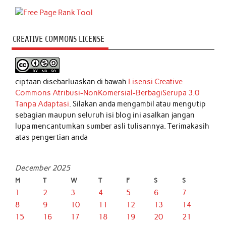
CREATIVE COMMONS LICENSE
ciptaan disebarluaskan di bawah
Lisensi Creative
Commons Atribusi-NonKomersial-BerbagiSerupa 3.0
Tanpa Adaptasi
. Silakan anda mengambil atau mengutip
sebagian maupun seluruh isi blog ini asalkan jangan
lupa mencantumkan sumber asli tulisannya. Terimakasih
atas pengertian anda
December 2025
M
T
W
T
F
S
S
1
2
3
4
5
6
7
8
9
10
11
12
13
14
15
16
17
18
19
20
21