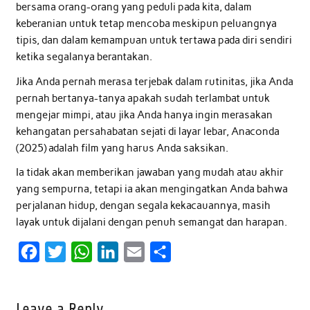
bersama orang-orang yang peduli pada kita, dalam
keberanian untuk tetap mencoba meskipun peluangnya
tipis, dan dalam kemampuan untuk tertawa pada diri sendiri
ketika segalanya berantakan.
Jika Anda pernah merasa terjebak dalam rutinitas, jika Anda
pernah bertanya-tanya apakah sudah terlambat untuk
mengejar mimpi, atau jika Anda hanya ingin merasakan
kehangatan persahabatan sejati di layar lebar, Anaconda
(2025) adalah film yang harus Anda saksikan.
Ia tidak akan memberikan jawaban yang mudah atau akhir
yang sempurna, tetapi ia akan mengingatkan Anda bahwa
perjalanan hidup, dengan segala kekacauannya, masih
layak untuk dijalani dengan penuh semangat dan harapan.
F
T
W
L
E
S
a
w
h
i
m
h
c
i
a
n
a
a
Leave a Reply