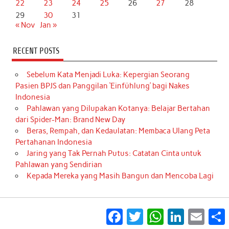
22
23
24
25
26
27
28
29
30
31
« Nov
Jan »
RECENT POSTS
Sebelum Kata Menjadi Luka: Kepergian Seorang
Pasien BPJS dan Panggilan ‘Einfühlung’ bagi Nakes
Indonesia
Pahlawan yang Dilupakan Kotanya: Belajar Bertahan
dari Spider-Man: Brand New Day
Beras, Rempah, dan Kedaulatan: Membaca Ulang Peta
Pertahanan Indonesia
Jaring yang Tak Pernah Putus: Catatan Cinta untuk
Pahlawan yang Sendirian
Kepada Mereka yang Masih Bangun dan Mencoba Lagi
Facebook
Twitter
WhatsApp
LinkedIn
Email
S