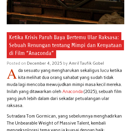
Ketika Krisis Paruh Baya Bertemu Ular Raksasa:
Sebuah Renungan tentang Mimpi dan Kenyataan
di Film “Anaconda”
Posted on
December 4, 2025
by
Amril Taufik Gobel
A
da sesuatu yang mengharukan sekaligus lucu ketika
kita melihat dua orang sahabat yang sudah tidak
muda lagi mencoba mewujudkan mimpi masa kecil mereka.
Inilah yang ditawarkan oleh
Anaconda
(2025), sebuah film
yang jauh lebih dalam dari sekadar petualangan ular
raksasa.
Sutradara Tom Gormican, yang sebelumnya menghadirkan
The Unbearable Weight of Massive Talent, kembali
mengeksplorasi tema yang ia kuasai dengan baik: