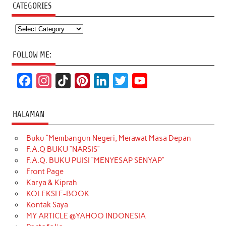
CATEGORIES
Categories
FOLLOW ME:
F
I
T
P
L
T
Y
a
n
i
i
i
w
o
c
s
k
n
n
i
u
HALAMAN
e
t
T
t
k
t
T
Buku “Membangun Negeri, Merawat Masa Depan
b
a
o
e
e
t
u
F.A.Q BUKU “NARSIS”
o
g
k
r
d
e
b
F.A.Q. BUKU PUISI “MENYESAP SENYAP”
o
r
e
I
r
e
Front Page
Karya & Kiprah
k
a
s
n
KOLEKSI E-BOOK
m
t
Kontak Saya
MY ARTICLE @YAHOO INDONESIA