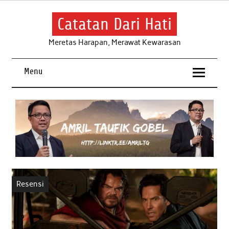
Skip
to
content
Catatan Dari Hati
Meretas Harapan, Merawat Kewarasan
Menu
Resensi