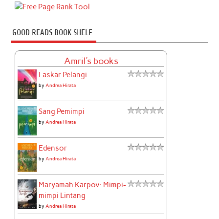
GOOD READS BOOK SHELF
Amril's books
Laskar Pelangi
by
Andrea Hirata
Sang Pemimpi
by
Andrea Hirata
Edensor
by
Andrea Hirata
Maryamah Karpov: Mimpi-
mimpi Lintang
by
Andrea Hirata