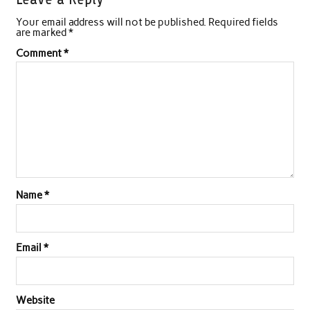
e
t
t
k
i
r
Your email address will not be published.
Required fields
b
t
s
e
l
e
are marked
*
o
e
A
d
Comment
*
o
r
p
I
k
p
n
Name
*
Email
*
Website