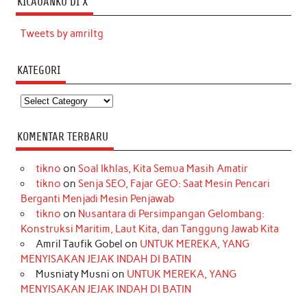
KICAUANKU DI X
Tweets by amriltg
KATEGORI
Kategori
KOMENTAR TERBARU
tikno
on
Soal Ikhlas, Kita Semua Masih Amatir
tikno
on
Senja SEO, Fajar GEO: Saat Mesin Pencari
Berganti Menjadi Mesin Penjawab
tikno
on
Nusantara di Persimpangan Gelombang:
Konstruksi Maritim, Laut Kita, dan Tanggung Jawab Kita
Amril Taufik Gobel
on
UNTUK MEREKA, YANG
MENYISAKAN JEJAK INDAH DI BATIN
Musniaty Musni
on
UNTUK MEREKA, YANG
MENYISAKAN JEJAK INDAH DI BATIN