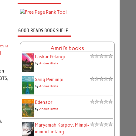
GOOD READS BOOK SHELF
esia
Amril's books
1
Laskar Pelangi
by
Andrea Hirata
gan
BTS,
Sang Pemimpi
by
Andrea Hirata
Edensor
by
Andrea Hirata
k
Maryamah Karpov: Mimpi-
mimpi Lintang