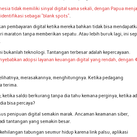
nesia tidak memiliki sinyal digital sama sekali, dengan Papua menja
dentifikasi sebagai “blank spots”
.
n pembayaran digital ketika mereka bahkan tidak bisa mendapatk
ri maraton tanpa memberikan sepatu. Atau lebih buruk lagi, ini sep
.
ni bukanlah teknologi. Tantangan terbesar adalah kepercayaan.
enyebabkan adopsi layanan keuangan digital yang rendah, dengan 
melihatnya, merasakannya, menghitungnya. Ketika pedagang
a terima.
, ketika saldo berkurang tanpa dia tahu kemana perginya, ketika a
dia bisa percaya?
asus penipuan digital semakin marak. Ancaman keamanan siber,
adi tantangan yang semakin besar.
 kehilangan tabungan seumur hidup karena link palsu, aplikasi