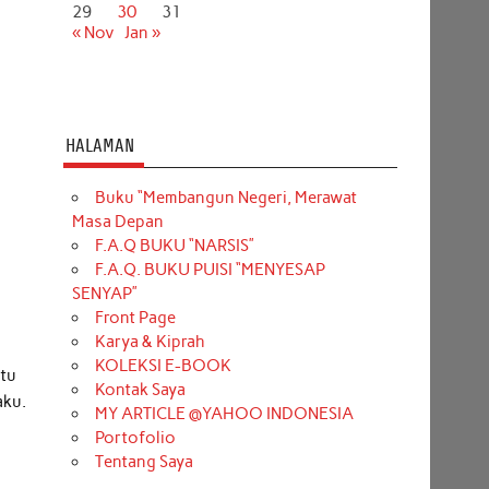
29
30
31
« Nov
Jan »
HALAMAN
Buku “Membangun Negeri, Merawat
Masa Depan
F.A.Q BUKU “NARSIS”
F.A.Q. BUKU PUISI “MENYESAP
SENYAP”
Front Page
Karya & Kiprah
KOLEKSI E-BOOK
itu
Kontak Saya
aku.
MY ARTICLE @YAHOO INDONESIA
Portofolio
Tentang Saya