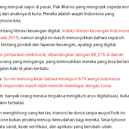
i yang menjual sayur di pasar, Pak Warno yang mengojek sepeda mo
 dari anaknya di kota. Mereka adalah wajah Indonesia yang
phone kita.
ntang literasi keuangan digital.
Indeks literasi keuangan Indonesi
pada 2019
, namun angka ini masih menunjukkan bahwa separuh
entang produk dan layanan keuangan, apalagi yang digital.
perbankan elektronik, dibandingkan dengan 86,27% di daerah
h jurang yang menganga, yang memisahkan mereka yang bisa berlar
alan kaki di jalan berbatu.
a.
Survei menunjukkan bahwa meskipun 67% warga Indonesia
 responden masih lebih memilih membayar dengan tunai.
: banyak orang merasa terpaksa mengikuti arus digitalisasi, buk
kin terbatas.
enghitung uang kertas, transisi ke dunia tanpa wujud fisik ini
one bukan jendela menuju kemudahan bagi mereka. Smartphone
a sandi, kode verifikasi, dan aplikasi yang berubah-ubah.