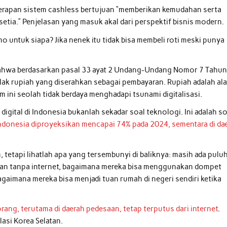
rapan sistem cashless bertujuan “memberikan kemudahan serta
tia.” Penjelasan yang masuk akal dari perspektif bisnis modern.
untuk siapa? Jika nenek itu tidak bisa membeli roti meski punya
bahwa berdasarkan pasal 33 ayat 2 Undang-Undang Nomor 7 Tahu
ak rupiah yang diserahkan sebagai pembayaran. Rupiah adalah ala
ini seolah tidak berdaya menghadapi tsunami digitalisasi.
digital di Indonesia bukanlah sekadar soal teknologi. Ini adalah so
 Indonesia diproyeksikan mencapai 74% pada 2024, sementara di da
etapi lihatlah apa yang tersembunyi di baliknya: masih ada pulu
 Dan tanpa internet, bagaimana mereka bisa menggunakan dompet
gaimana mereka bisa menjadi tuan rumah di negeri sendiri ketika
rang, terutama di daerah pedesaan, tetap terputus dari internet
.
lasi Korea Selatan.