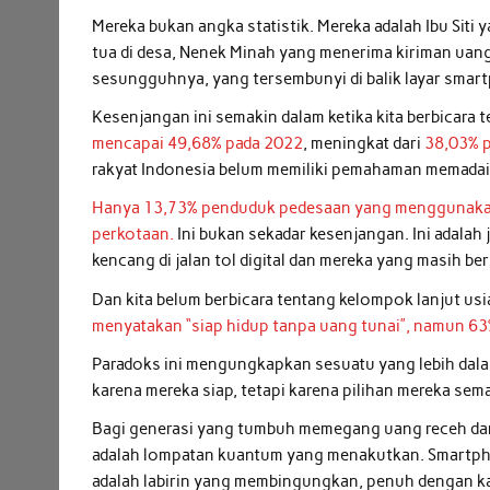
Mereka bukan angka statistik. Mereka adalah Ibu Sit
tua di desa, Nenek Minah yang menerima kiriman uang
sesungguhnya, yang tersembunyi di balik layar smart
Kesenjangan ini semakin dalam ketika kita berbicara te
mencapai 49,68% pada 2022
, meningkat dari
38,03% 
rakyat Indonesia belum memiliki pemahaman memadai t
Hanya 13,73% penduduk pedesaan yang menggunakan 
perkotaan.
Ini bukan sekadar kesenjangan. Ini adala
kencang di jalan tol digital dan mereka yang masih berj
Dan kita belum berbicara tentang kelompok lanjut usi
menyatakan “siap hidup tanpa uang tunai”,
namun 63%
Paradoks ini mengungkapkan sesuatu yang lebih dalam
karena mereka siap, tetapi karena pilihan mereka sema
Bagi generasi yang tumbuh memegang uang receh dan m
adalah lompatan kuantum yang menakutkan. Smartph
adalah labirin yang membingungkan, penuh dengan kat