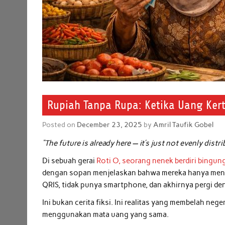
Rupiah Tanpa Rupa: Ketika Uang Ker
Posted on
December 23, 2025
by
Amril Taufik Gobel
“The future is already here — it’s just not evenly distri
Di sebuah gerai
Roti O, seorang nenek berdiri bingun
dengan sopan menjelaskan bahwa mereka hanya meneri
QRIS, tidak punya smartphone, dan akhirnya pergi d
Ini bukan cerita fiksi. Ini realitas yang membelah neg
menggunakan mata uang yang sama.