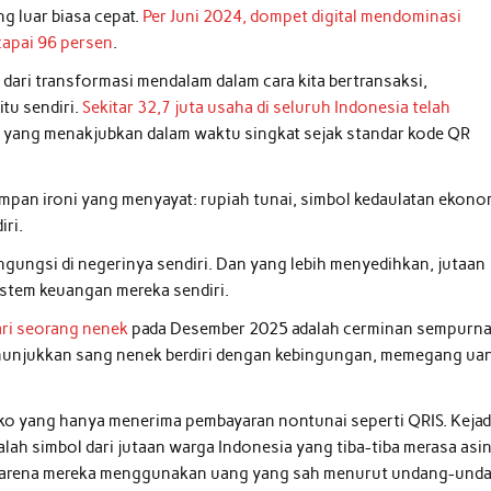
g luar biasa cepat.
Per Juni 2024, dompet digital mendominasi
apai 96 persen
.
n dari transformasi mendalam dalam cara kita bertransaksi,
tu sendiri.
Sekitar 32,7 juta usaha di seluruh Indonesia telah
 yang menakjubkan dalam waktu singkat sejak standar kode QR
rsimpan ironi yang menyayat: rupiah tunai, simbol kedaulatan ekono
iri.
engungsi di negerinya sendiri. Dan yang lebih menyedihkan, jutaan
istem keuangan mereka sendiri.
ari seorang nenek
pada Desember 2025 adalah cerminan sempurn
 menunjukkan sang nenek berdiri dengan kebingungan, memegang ua
ko yang hanya menerima pembayaran nontunai seperti QRIS. Kejad
dalah simbol dari jutaan warga Indonesia yang tiba-tiba merasa asin
a karena mereka menggunakan uang yang sah menurut undang-und