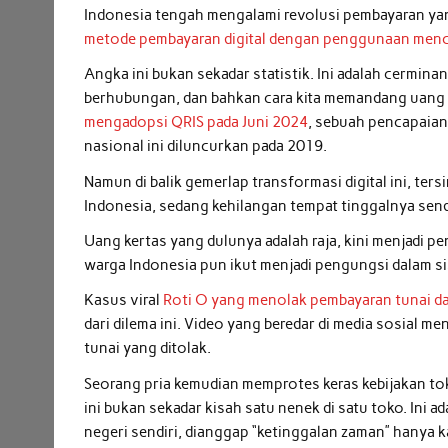
Indonesia tengah mengalami revolusi pembayaran yan
metode pembayaran digital dengan penggunaan menc
Angka ini bukan sekadar statistik. Ini adalah cermina
berhubungan, dan bahkan cara kita memandang uang i
mengadopsi QRIS pada Juni 2024
, sebuah pencapaian
nasional ini diluncurkan pada 2019.
Namun di balik gemerlap transformasi digital ini, te
Indonesia, sedang kehilangan tempat tinggalnya send
Uang kertas yang dulunya adalah raja, kini menjadi p
warga Indonesia pun ikut menjadi pengungsi dalam s
Kasus viral
Roti O yang menolak pembayaran tunai d
dari dilema ini. Video yang beredar di media sosial
tunai yang ditolak.
Seorang pria kemudian memprotes keras kebijakan to
ini bukan sekadar kisah satu nenek di satu toko. Ini a
negeri sendiri, dianggap “ketinggalan zaman” hany