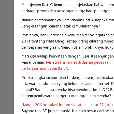
Manajemen Roti O kemudian menjelaskan bahwa pene
berbagai promo dan potongan harga bagi pelanggan se
Namun pertanyaannya: kemudahan untuk siapa? Promo 
uang di tangan, dimana letak kemudahannya?
Ironisnya, Bank Indonesia kemudian mengingatkan 
2011 tentang Mata Uang, setiap orang dilarang menol
pembayaran yang sah. Namun dalam praktiknya, hukum 
Mari kita hadapi kenyataan dengan jujur. Kesenjangan 
kemanusiaan.
Penetrasi internet di daerah pedesaan
perkotaan mencapai 82,2%
.
Angka-angka ini mungkin terdengar menggembirakan, t
juta warga Indonesia yang belum terjamah internet.
digital? Bagaimana mereka bisa memindai kode QR? Ba
sistem pembayaran bergerak meninggalkan mereka?
Hampir 20% populasi Indonesia, atau sekitar 57 juta o
Bayangkan: 57 juta manusia. Itu lebih besar dari popu