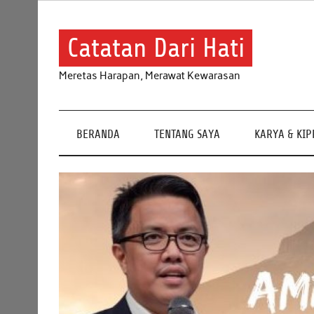
Skip
to
content
Catatan Dari Hati
Meretas Harapan, Merawat Kewarasan
BERANDA
TENTANG SAYA
KARYA & KI