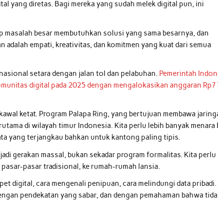
al yang diretas. Bagi mereka yang sudah melek digital pun, ini
tiap masalah besar membutuhkan solusi yang sama besarnya, dan
an adalah empati, kreativitas, dan komitmen yang kuat dari semua
s nasional setara dengan jalan tol dan pelabuhan.
Pemerintah Indon
munitas digital pada 2025 dengan mengalokasikan anggaran Rp7
dikawal ketat. Program Palapa Ring, yang bertujuan membawa jarin
erutama di wilayah timur Indonesia. Kita perlu lebih banyak menara 
data yang terjangkau bahkan untuk kantong paling tipis.
jadi gerakan massal, bukan sekadar program formalitas. Kita perlu
e pasar-pasar tradisional, ke rumah-rumah lansia.
 digital, cara mengenali penipuan, cara melindungi data pribadi.
 dengan pendekatan yang sabar, dan dengan pemahaman bahwa tida