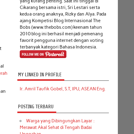
yang kurang penting. Saat ini tinggal di
Cikarang bersama istri, Sri Lestari serta
kedua orang anaknya, Rizky dan Alya. Pada
ajang Kompetisi Blog Internasional The
Bobs (www.thebobs.com) keenam tahun
2010 blog ini berhasil menjadi pemenang
favorit pengguna internet dengan voting
n
terbanyak kategori Bahasa Indonesia.
t
al
erah
MY LINKED IN PROFILE
Ir. Amril Taufik Gobel, S.T, IPU, ASEAN Eng.
han
POSTING TERBARU
Warga yang Dibingungkan Layar :
Merawat Akal Sehat di Tengah Badai