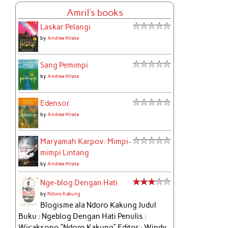
Amril's books
Laskar Pelangi
by
Andrea Hirata
Sang Pemimpi
by
Andrea Hirata
Edensor
by
Andrea Hirata
Maryamah Karpov: Mimpi-
mimpi Lintang
by
Andrea Hirata
Nge-blog Dengan Hati
by
Ndoro Kakung
Blogisme ala Ndoro Kakung Judul
Buku : Ngeblog Dengan Hati Penulis :
Wicaksono “Ndoro Kakung” Editor : Windy