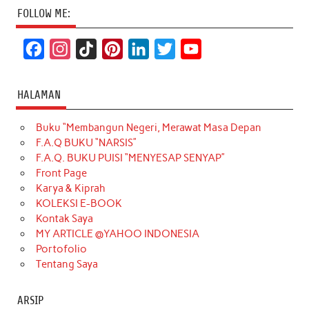
FOLLOW ME:
F
I
T
P
L
T
Y
a
n
i
i
i
w
o
c
s
k
n
n
i
u
HALAMAN
e
t
T
t
k
t
T
Buku “Membangun Negeri, Merawat Masa Depan
b
a
o
e
e
t
u
F.A.Q BUKU “NARSIS”
o
g
k
r
d
e
b
F.A.Q. BUKU PUISI “MENYESAP SENYAP”
o
r
e
I
r
e
Front Page
Karya & Kiprah
k
a
s
n
KOLEKSI E-BOOK
m
t
Kontak Saya
MY ARTICLE @YAHOO INDONESIA
Portofolio
Tentang Saya
ARSIP