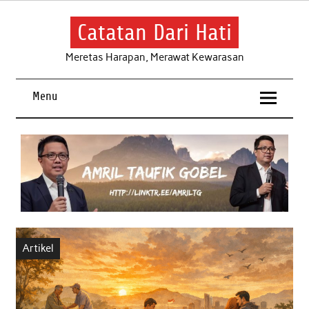
Skip
to
content
Catatan Dari Hati
Meretas Harapan, Merawat Kewarasan
Menu
Artikel