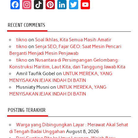
F
I
T
P
L
T
Y
a
n
i
i
i
w
o
c
s
k
n
n
i
u
RECENT COMMENTS
e
t
T
t
k
t
T
tikno
on
Soal Ikhlas, Kita Semua Masih Amatir
b
a
o
e
e
t
u
tikno
on
Senja SEO, Fajar GEO: Saat Mesin Pencari
o
g
k
r
d
e
b
Berganti Menjadi Mesin Penjawab
o
r
e
I
r
e
tikno
on
Nusantara di Persimpangan Gelombang:
Konstruksi Maritim, Laut Kita, dan Tanggung Jawab Kita
k
a
s
n
Amril Taufik Gobel
on
UNTUK MEREKA, YANG
m
t
MENYISAKAN JEJAK INDAH DI BATIN
Musniaty Musni
on
UNTUK MEREKA, YANG
MENYISAKAN JEJAK INDAH DI BATIN
POSTING TERAKHIR
Warga yang Dibingungkan Layar : Merawat Akal Sehat
di Tengah Badai Unggahan
August 8, 2026