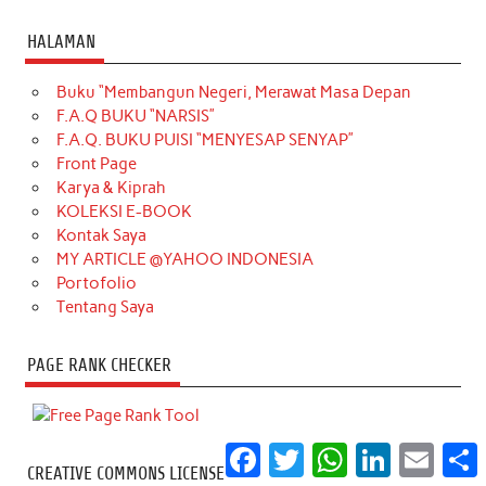
HALAMAN
Buku “Membangun Negeri, Merawat Masa Depan
F.A.Q BUKU “NARSIS”
F.A.Q. BUKU PUISI “MENYESAP SENYAP”
Front Page
Karya & Kiprah
KOLEKSI E-BOOK
Kontak Saya
MY ARTICLE @YAHOO INDONESIA
Portofolio
Tentang Saya
PAGE RANK CHECKER
Facebook
Twitter
WhatsApp
LinkedIn
Email
S
CREATIVE COMMONS LICENSE