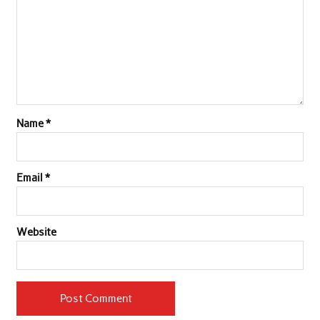
k
p
n
Name
*
Email
*
Website