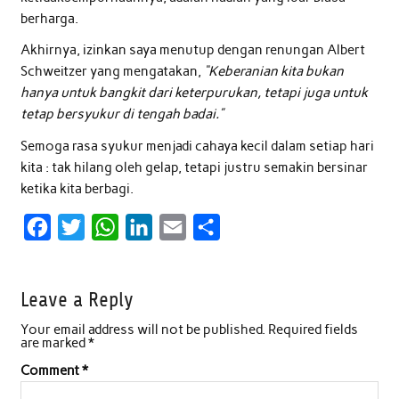
berharga.
Akhirnya, izinkan saya menutup dengan renungan Albert
Schweitzer yang mengatakan,
“Keberanian kita bukan
hanya untuk bangkit dari keterpurukan, tetapi juga untuk
tetap bersyukur di tengah badai.”
Semoga rasa syukur menjadi cahaya kecil dalam setiap hari
kita : tak hilang oleh gelap, tetapi justru semakin bersinar
ketika kita berbagi.
F
T
W
L
E
S
a
w
h
i
m
h
c
i
a
n
a
a
Leave a Reply
e
t
t
k
i
r
Your email address will not be published.
Required fields
b
t
s
e
l
e
are marked
*
o
e
A
d
Comment
*
o
r
p
I