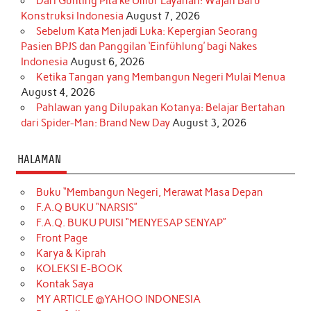
Dari Gunting Pita ke Umur Layanan: Wajah Baru
Konstruksi Indonesia
August 7, 2026
Sebelum Kata Menjadi Luka: Kepergian Seorang
Pasien BPJS dan Panggilan ‘Einfühlung’ bagi Nakes
Indonesia
August 6, 2026
Ketika Tangan yang Membangun Negeri Mulai Menua
August 4, 2026
Pahlawan yang Dilupakan Kotanya: Belajar Bertahan
dari Spider-Man: Brand New Day
August 3, 2026
HALAMAN
Buku “Membangun Negeri, Merawat Masa Depan
F.A.Q BUKU “NARSIS”
F.A.Q. BUKU PUISI “MENYESAP SENYAP”
Front Page
Karya & Kiprah
KOLEKSI E-BOOK
Kontak Saya
MY ARTICLE @YAHOO INDONESIA