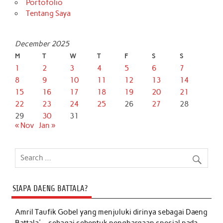
Portofolio
Tentang Saya
December 2025
M
T
W
T
F
S
S
1
2
3
4
5
6
7
8
9
10
11
12
13
14
15
16
17
18
19
20
21
22
23
24
25
26
27
28
29
30
31
« Nov
Jan »
SIAPA DAENG BATTALA?
Amril Taufik Gobel
yang menjuluki dirinya sebagai Daeng
Battala'-- sebagai sebentuk penghargaan spesial pada