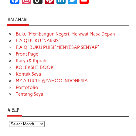
a
n
i
i
i
w
o
c
s
k
n
n
i
u
HALAMAN
e
t
T
t
k
t
T
Buku “Membangun Negeri, Merawat Masa Depan
b
a
o
e
e
t
u
F.A.Q BUKU “NARSIS”
o
g
k
r
d
e
b
F.A.Q. BUKU PUISI “MENYESAP SENYAP”
o
r
e
I
r
e
Front Page
Karya & Kiprah
k
a
s
n
KOLEKSI E-BOOK
m
t
Kontak Saya
MY ARTICLE @YAHOO INDONESIA
Portofolio
Tentang Saya
ARSIP
Arsip