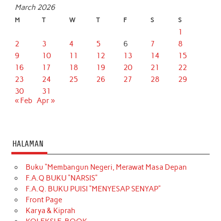
March 2026
M
T
W
T
F
S
S
1
2
3
4
5
6
7
8
9
10
11
12
13
14
15
16
17
18
19
20
21
22
23
24
25
26
27
28
29
30
31
« Feb
Apr »
HALAMAN
Buku “Membangun Negeri, Merawat Masa Depan
F.A.Q BUKU “NARSIS”
F.A.Q. BUKU PUISI “MENYESAP SENYAP”
Front Page
Karya & Kiprah