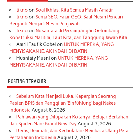
e
t
T
t
k
t
T
tikno
on
Soal Ikhlas, Kita Semua Masih Amatir
b
a
o
e
e
t
u
tikno
on
Senja SEO, Fajar GEO: Saat Mesin Pencari
o
g
k
r
d
e
b
Berganti Menjadi Mesin Penjawab
o
r
e
I
r
e
tikno
on
Nusantara di Persimpangan Gelombang:
Konstruksi Maritim, Laut Kita, dan Tanggung Jawab Kita
k
a
s
n
Amril Taufik Gobel
on
UNTUK MEREKA, YANG
m
t
MENYISAKAN JEJAK INDAH DI BATIN
Musniaty Musni
on
UNTUK MEREKA, YANG
MENYISAKAN JEJAK INDAH DI BATIN
POSTING TERAKHIR
Sebelum Kata Menjadi Luka: Kepergian Seorang
Pasien BPJS dan Panggilan ‘Einfühlung’ bagi Nakes
Indonesia
August 6, 2026
Pahlawan yang Dilupakan Kotanya: Belajar Bertahan
dari Spider-Man: Brand New Day
August 3, 2026
Beras, Rempah, dan Kedaulatan: Membaca Ulang Peta
Pertahanan Indonesia
August 2, 2026