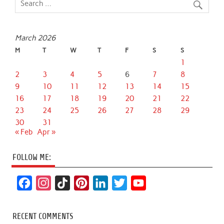
March 2026
M
T
W
T
F
S
S
1
2
3
4
5
6
7
8
9
10
11
12
13
14
15
16
17
18
19
20
21
22
23
24
25
26
27
28
29
30
31
« Feb
Apr »
FOLLOW ME:
F
I
T
P
L
T
Y
a
n
i
i
i
w
o
c
s
k
n
n
i
u
RECENT COMMENTS