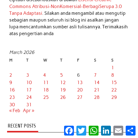
Commons Atribusi-NonKomersial-BerbagiSerupa 3.0
Tanpa Adaptasi
. Silakan anda mengambil atau mengutip
sebagian maupun seluruh isi blog ini asalkan jangan
lupa mencantumkan sumber asli tulisannya. Terimakasih
atas pengertian anda
March 2026
M
T
W
T
F
S
S
1
2
3
4
5
6
7
8
9
10
11
12
13
14
15
16
17
18
19
20
21
22
23
24
25
26
27
28
29
30
31
« Feb
Apr »
RECENT POSTS
Facebook
Twitter
WhatsApp
LinkedIn
Email
S