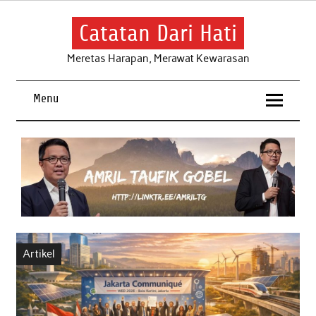
Skip
to
content
Catatan Dari Hati
Meretas Harapan, Merawat Kewarasan
Menu
Artikel