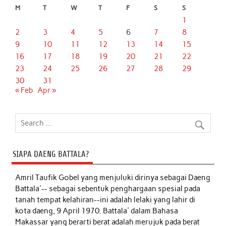
M
T
W
T
F
S
S
1
2
3
4
5
6
7
8
9
10
11
12
13
14
15
16
17
18
19
20
21
22
23
24
25
26
27
28
29
30
31
« Feb
Apr »
SIAPA DAENG BATTALA?
Amril Taufik Gobel
yang menjuluki dirinya sebagai Daeng
Battala'-- sebagai sebentuk penghargaan spesial pada
tanah tempat kelahiran--ini adalah lelaki yang lahir di
kota daeng, 9 April 1970. Battala' dalam Bahasa
Makassar yang berarti berat adalah merujuk pada berat