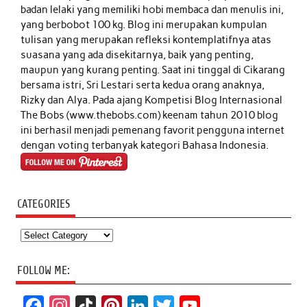
badan lelaki yang memiliki hobi membaca dan menulis ini,
yang berbobot 100 kg. Blog ini merupakan kumpulan
tulisan yang merupakan refleksi kontemplatifnya atas
suasana yang ada disekitarnya, baik yang penting,
maupun yang kurang penting. Saat ini tinggal di Cikarang
bersama istri, Sri Lestari serta kedua orang anaknya,
Rizky dan Alya. Pada ajang Kompetisi Blog Internasional
The Bobs (www.thebobs.com) keenam tahun 2010 blog
ini berhasil menjadi pemenang favorit pengguna internet
dengan voting terbanyak kategori Bahasa Indonesia.
CATEGORIES
Categories
FOLLOW ME:
F
I
T
P
L
T
Y