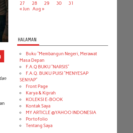
27
28
29
30
31
« Jun
Aug »
HALAMAN
Buku “Membangun Negeri, Merawat
n
Masa Depan
F.A.Q BUKU “NARSIS”
F.A.Q. BUKU PUISI “MENYESAP
dan
SENYAP”
Front Page
Karya & Kiprah
KOLEKSI E-BOOK
wan
Kontak Saya
MY ARTICLE @YAHOO INDONESIA
Portofolio
Tentang Saya