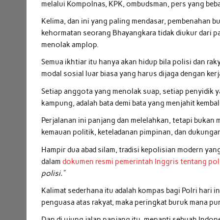
melalui Kompolnas, KPK, ombudsman, pers yang bebas,
Kelima, dan ini yang paling mendasar, pembenahan b
kehormatan seorang Bhayangkara tidak diukur dari pa
menolak amplop.
Semua ikhtiar itu hanya akan hidup bila polisi dan ra
modal sosial luar biasa yang harus dijaga dengan ker
Setiap anggota yang menolak suap, setiap penyidik ya
kampung, adalah bata demi bata yang menjahit kembali
Perjalanan ini panjang dan melelahkan, tetapi bukan 
kemauan politik, keteladanan pimpinan, dan dukungan
Hampir dua abad silam, tradisi kepolisian modern yang
dalam
dokumen resmi pemerintah Inggris tentang pol
polisi.”
Kalimat sederhana itu adalah kompas bagi Polri hari i
penguasa atas rakyat, maka peringkat buruk mana pun 
Dan di ujung jalan panjang itu, menanti sebuah Indon