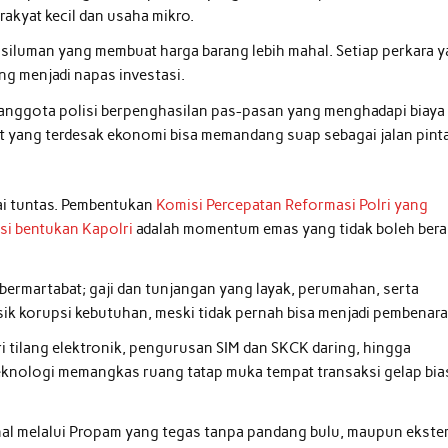
rakyat kecil dan usaha mikro.
tik siluman yang membuat harga barang lebih mahal. Setiap perkara 
ng menjadi napas investasi.
nggota polisi berpenghasilan pas-pasan yang menghadapi biaya
t yang terdesak ekonomi bisa memandang suap sebagai jalan pinta
ai tuntas. Pembentukan
Komisi Percepatan Reformasi Polri yang
asi bentukan Kapolri
adalah momentum emas yang tidak boleh bera
bermartabat; gaji dan tunjangan yang layak, perumahan, serta
ik korupsi kebutuhan, meski tidak pernah bisa menjadi pembenara
dari tilang elektronik, pengurusan SIM dan SKCK daring, hingga
teknologi memangkas ruang tatap muka tempat transaksi gelap bia
nal melalui Propam yang tegas tanpa pandang bulu, maupun ekste