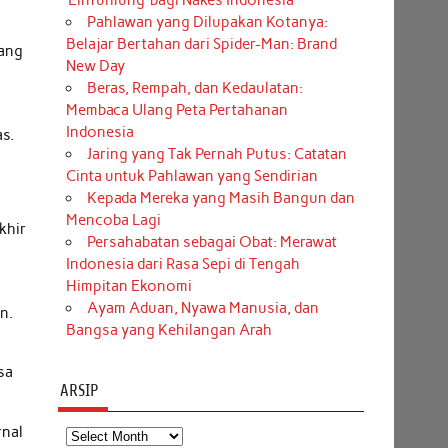
‘Einfühlung’ bagi Nakes Indonesia
Pahlawan yang Dilupakan Kotanya:
Belajar Bertahan dari Spider-Man: Brand
yang
New Day
Beras, Rempah, dan Kedaulatan:
Membaca Ulang Peta Pertahanan
Indonesia
s.
Jaring yang Tak Pernah Putus: Catatan
Cinta untuk Pahlawan yang Sendirian
Kepada Mereka yang Masih Bangun dan
Mencoba Lagi
khir
Persahabatan sebagai Obat: Merawat
Indonesia dari Rasa Sepi di Tengah
Himpitan Ekonomi
Ayam Aduan, Nyawa Manusia, dan
n.
Bangsa yang Kehilangan Arah
sa
ARSIP
rnal
Arsip