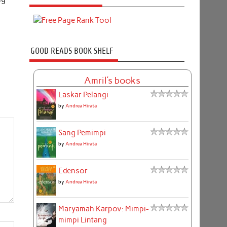
GOOD READS BOOK SHELF
Amril's books
Laskar Pelangi
by
Andrea Hirata
Sang Pemimpi
by
Andrea Hirata
Edensor
by
Andrea Hirata
Maryamah Karpov: Mimpi-
mimpi Lintang