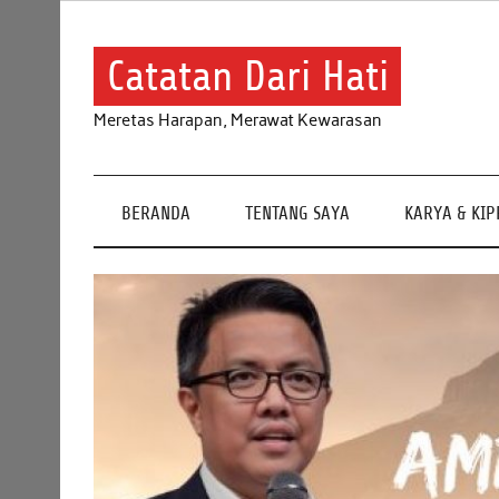
Skip
to
content
Catatan Dari Hati
Meretas Harapan, Merawat Kewarasan
BERANDA
TENTANG SAYA
KARYA & KI