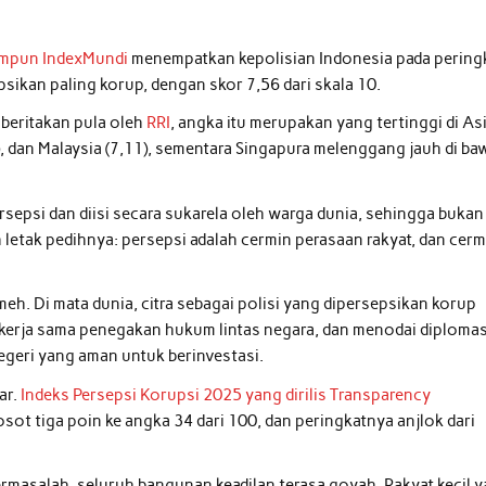
himpun IndexMundi
menempatkan kepolisian Indonesia pada pering
psikan paling korup, dengan skor 7,56 dari skala 10.
iberitakan pula oleh
RRI
, angka itu merupakan yang tertinggi di As
2), dan Malaysia (7,11), sementara Singapura melenggang jauh di b
persepsi dan diisi secara sukarela oleh warga dunia, sehingga bukan
 letak pedihnya: persepsi adalah cermin perasaan rakyat, dan cerm
eh. Di mata dunia, citra sebagai polisi yang dipersepsikan korup
kerja sama penegakan hukum lintas negara, dan menodai diplomas
egeri yang aman untuk berinvestasi.
ar.
Indeks Persepsi Korupsi 2025 yang dirilis Transparency
ot tiga poin ke angka 34 dari 100, dan peringkatnya anjlok dari
rmasalah, seluruh bangunan keadilan terasa goyah. Rakyat kecil 