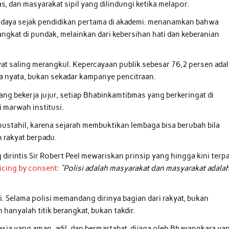
 dan masyarakat sipil yang dilindungi ketika melapor.
udaya sejak pendidikan pertama di akademi: menanamkan bahwa
ngkat di pundak, melainkan dari kebersihan hati dan keberanian
kyat saling merangkul. Kepercayaan publik sebesar 76,2 persen ada
ja nyata, bukan sekadar kampanye pencitraan.
ng bekerja jujur, setiap Bhabinkamtibmas yang berkeringat di
 marwah institusi.
mustahil, karena sejarah membuktikan lembaga bisa berubah bila
 rakyat berpadu.
 dirintis Sir Robert Peel mewariskan prinsip yang hingga kini terp
icing by consent
:
“Polisi adalah masyarakat dan masyarakat adala
ni. Selama polisi memandang dirinya bagian dari rakyat, bukan
hanyalah titik berangkat, bukan takdir.
esia yang aman, adil, dan bermartabat, dijaga oleh Bhayangkara ya