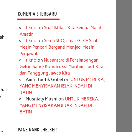
KOMENTAR TERBARU
tikno
on
Soal Ikhlas, Kita Semua Masih
Amatir
lah
tikno
on
Senja SEO, Fajar GEO: Saat
Mesin Pencari Berganti Menjadi Mesin
Penjawab
tikno
on
Nusantara di Persimpangan
Gelombang: Konstruksi Maritim, Laut Kita,
dan Tanggung Jawab Kita
Amril Taufik Gobel
on
UNTUK MEREKA,
YANG MENYISAKAN JEJAK INDAH DI
ahat
BATIN
h
Musniaty Musni
on
UNTUK MEREKA,
YANG MENYISAKAN JEJAK INDAH DI
BATIN
PAGE RANK CHECKER
ng