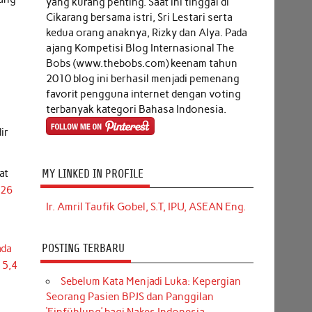
yang kurang penting. Saat ini tinggal di
Cikarang bersama istri, Sri Lestari serta
kedua orang anaknya, Rizky dan Alya. Pada
ajang Kompetisi Blog Internasional The
Bobs (www.thebobs.com) keenam tahun
2010 blog ini berhasil menjadi pemenang
favorit pengguna internet dengan voting
terbanyak kategori Bahasa Indonesia.
ir
MY LINKED IN PROFILE
at
026
Ir. Amril Taufik Gobel, S.T, IPU, ASEAN Eng.
POSTING TERBARU
ada
 5,4
Sebelum Kata Menjadi Luka: Kepergian
Seorang Pasien BPJS dan Panggilan