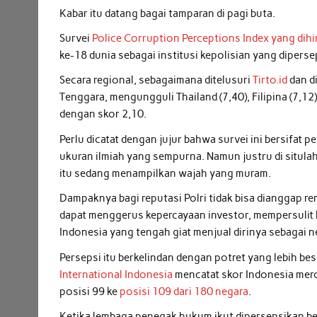
Kabar itu datang bagai tamparan di pagi buta.
Survei
Police Corruption Perceptions Index yang di
ke-18 dunia sebagai institusi kepolisian yang diperse
Secara regional, sebagaimana ditelusuri
Tirto.id
dan d
Tenggara, mengungguli Thailand (7,40), Filipina (7,1
dengan skor 2,10.
Perlu dicatat dengan jujur bahwa survei ini bersifat 
ukuran ilmiah yang sempurna. Namun justru di situlah
itu sedang menampilkan wajah yang muram.
Dampaknya bagi reputasi Polri tidak bisa dianggap rem
dapat menggerus kepercayaan investor, mempersulit 
Indonesia yang tengah giat menjual dirinya sebagai n
Persepsi itu berkelindan dengan potret yang lebih bes
International Indonesia
mencatat skor Indonesia meros
posisi 99 ke
posisi 109 dari 180 negara
.
Ketika lembaga penegak hukum ikut dipersepsikan be