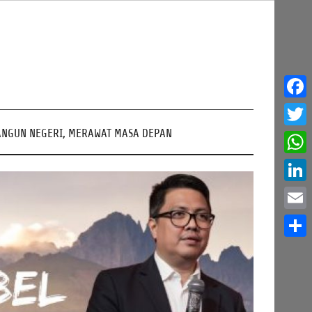
Face
NGUN NEGERI, MERAWAT MASA DEPAN
Twitt
What
Linke
Email
Share