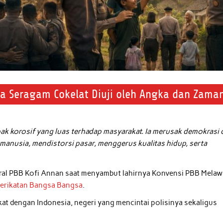
ka Seragam Cokelat Diuji oleh Angka dan Zama
k korosif yang luas terhadap masyarakat. Ia merusak demokrasi 
manusia, mendistorsi pasar, menggerus kualitas hidup, serta
eral PBB Kofi Annan saat menyambut lahirnya Konvensi PBB Mela
rserikatan Bangsa Bangsa
.
kat dengan Indonesia, negeri yang mencintai polisinya sekaligus