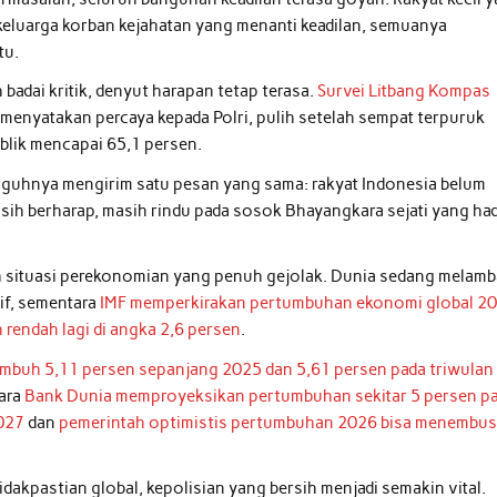
, keluarga korban kejahatan yang menanti keadilan, semuanya
tu.
badai kritik, denyut harapan tetap terasa.
Survei Litbang Kompas
enyatakan percaya kepada Polri, pulih setelah sempat terpuruk
lik mencapai 65,1 persen.
gguhnya mengirim satu pesan yang sama: rakyat Indonesia belum
sih berharap, masih rindu pada sosok Bhayangkara sejati yang had
ah situasi perekonomian yang penuh gejolak. Dunia sedang melamb
if, sementara
IMF memperkirakan pertumbuhan ekonomi global 2
 rendah lagi di angka 2,6 persen
.
mbuh 5,11 persen sepanjang 2025 dan 5,61 persen pada triwulan
tara
Bank Dunia memproyeksikan pertumbuhan sekitar 5 persen p
2027
dan
pemerintah optimistis pertumbuhan 2026 bisa menembus
dakpastian global, kepolisian yang bersih menjadi semakin vital.