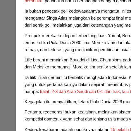
pembuka
, padahal ia harus berhadapan dengan gelan
Ia bukan pencetak gol; kedewasaannya mengatur lini ten
mengantar Singa Atlas melangkah ke perempat final men
dari sorak gol, melainkan juga dari ketenangan yang m
Prospek mereka ke depan terbentang luas. Yamal, Bo
emas ketika Piala Dunia 2030 tiba. Mereka lahir dari 
remaja, dan federasi yang menjadikan pembinaan usia 
Lille berani memainkan Bouaddi di Liga Champions pa
dan Meksiko memanggil Mora ke tim senior setelah ia m
Di titik inilah cermin itu berbalik menghadap Indonesi
yang untuk pertama kalinya dalam sejarah menembus pu
hampa:
kalah 2-3 dari Arab Saudi dan 0-1 dari Irak, lalu
Kegagalan itu menyakitkan, tetapi Piala Dunia 2026 mem
Pertama, regenerasi bukan keajaiban, melainkan siste
kompetisi domestik yang sehat dan jenjang usia muda y
Kedua, kesabaran adalah pupuknya; catatan
15 pelatih