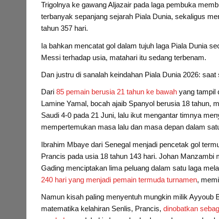
Trigolnya ke gawang Aljazair pada laga pembuka mem
terbanyak sepanjang sejarah Piala Dunia, sekaligus men
tahun 357 hari.
Ia bahkan mencatat gol dalam tujuh laga Piala Dunia 
Messi terhadap usia, matahari itu sedang terbenam.
Dan justru di sanalah keindahan Piala Dunia 2026: saat 
Dari
85 pemain berusia 21 tahun ke bawah
yang tampil 
Lamine Yamal, bocah ajaib Spanyol berusia 18 tahun, 
Saudi 4-0 pada 21 Juni, lalu ikut mengantar timnya men
mempertemukan masa lalu dan masa depan dalam satu
Ibrahim Mbaye dari Senegal menjadi pencetak gol term
Prancis pada usia 18 tahun 143 hari. Johan Manzambi m
Gading menciptakan lima peluang dalam satu laga mel
240 hari yang menjadi pemain termuda turnamen
, memi
Namun kisah paling menyentuh mungkin milik Ayyoub B
matematika kelahiran Senlis, Prancis,
dinobatkan sebag