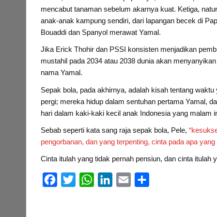
mencabut tanaman sebelum akarnya kuat. Ketiga, natura
anak-anak kampung sendiri, dari lapangan becek di P
Bouaddi dan Spanyol merawat Yamal.
Jika Erick Thohir dan PSSI konsisten menjadikan pemb
mustahil pada 2034 atau 2038 dunia akan menyanyikan
nama Yamal.
Sepak bola, pada akhirnya, adalah kisah tentang waktu
pergi; mereka hidup dalam sentuhan pertama Yamal, d
hari dalam kaki-kaki kecil anak Indonesia yang malam in
Sebab seperti kata sang raja sepak bola, Pele,
“kesukse
pengorbanan, dan yang terpenting, cinta pada apa yang
Cinta itulah yang tidak pernah pensiun, dan cinta itulah y
F
T
W
L
E
S
a
w
h
i
m
h
c
i
a
n
a
a