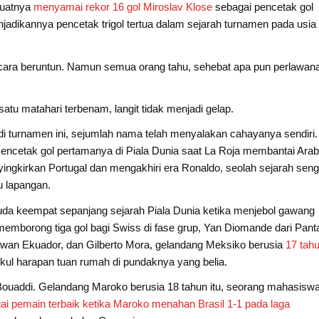
buatnya
menyamai rekor 16 gol Miroslav Klose
sebagai pencetak gol
jadikannya pencetak trigol tertua dalam sejarah turnamen pada usia
secara beruntun. Namun semua orang tahu, sehebat apa pun perlawan
satu matahari terbenam, langit tidak menjadi gelap.
di turnamen ini, sejumlah nama telah menyalakan cahayanya sendiri.
mencetak gol pertamanya di Piala Dunia saat La Roja membantai Ara
yingkirkan Portugal dan mengakhiri era Ronaldo, seolah sejarah seng
 lapangan.
uda keempat sepanjang sejarah Piala Dunia ketika menjebol gawang
emborong tiga gol bagi Swiss di fase grup, Yan Diomande dari Pant
awan Ekuador, dan Gilberto Mora, gelandang Meksiko berusia
17 tah
kul harapan tuan rumah di pundaknya yang belia.
ouaddi. Gelandang Maroko berusia 18 tahun itu, seorang mahasisw
ai pemain terbaik ketika Maroko menahan Brasil 1-1 pada laga