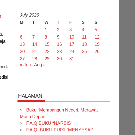
July 2026
s
M
T
W
T
F
S
S
1
2
3
4
5
a,
6
7
8
9
10
11
12
aja
13
14
15
16
17
18
19
20
21
22
23
24
25
26
27
28
29
30
31
« Jun
Aug »
and.
edisi
HALAMAN
Buku “Membangun Negeri, Merawat
Masa Depan
F.A.Q BUKU “NARSIS”
F.A.Q. BUKU PUISI “MENYESAP