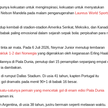
 punya kekuatan untuk menginspirasi, kekuatan untuk menyatukan
ucap Nelson Mandela pada malam penganugerahan
Laureus World Sport
dup kembali di stadion-stadion Amerika Serikat, Meksiko, dan Kanad
babak paling emosional dalam sejarah sepak bola: perpisahan para r
n tinta air mata. Pada 6 Juli 2026, Neymar Junior menutup lembaran
akluk 1-2 dari Norwegia
yang digerakkan oleh keganasan Erling Haal
ilannya di Piala Dunia, penutup dari 15 penampilan sepanjang empat 
g ia dambakan.
t di rumput Dallas Stadium. Di usia 41 tahun, kapten Portugal itu
 gol dramatis pada menit 90+1 di babak 16 besar.
satu-satunya pemain yang mencetak gol di enam edisi Piala Dunia
namen ini.
n Argentina, di usia 38 tahun, justru bermain seperti melawan waktu.