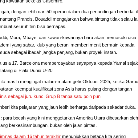
dang kawakan sekelas Casemiro.
gah, dengan lebih dari 50 operan dalam dua pertandingan berbeda, i
antang Prancis. Bouaddi mengajarkan bahwa bintang tidak selalu la
embuat seluruh tim bisa bernapas.
uaddi, Mora, Mbaye, dan kawan-kawannya baru akan memasuki usia
akademi yang sabar, klub yang berani memberi menit bermain kepada
muda sebagai ibadah jangka panjang, bukan proyek instan.
da usia 17, Barcelona mempercayakan sayapnya kepada Yamal sejak
atang di Piala Dunia U-20.
a. Kita masih mengingat malam-malam getir Oktober 2025, ketika Garu
taran keempat kualifikasi zona Asia harus pulang dengan tangan
 finis sebagai juru kunci Grup B tanpa satu poin pun
.
beri kita pelajaran yang jauh lebih berharga daripada sekadar duka.
m: para bocah yang kini menggetarkan Amerika Utara dibesarkan ole
ang berkesinambungan, bukan oleh jalan pintas.
 timnas dalam 16 tahun terakhir
menunjukkan betapa kita sering