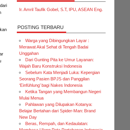
dari
Ir. Amril Taufik Gobel, S.T, IPU, ASEAN Eng.
n
POSTING TERBARU
ukan
Warga yang Dibingungkan Layar :
Merawat Akal Sehat di Tengah Badai
Unggahan
ar
Dari Gunting Pita ke Umur Layanan:
u
Wajah Baru Konstruksi Indonesia
Sebelum Kata Menjadi Luka: Kepergian
Seorang Pasien BPJS dan Panggilan
‘Einfühlung’ bagi Nakes Indonesia
Ketika Tangan yang Membangun Negeri
Mulai Menua
Pahlawan yang Dilupakan Kotanya:
Belajar Bertahan dari Spider-Man: Brand
New Day
Beras, Rempah, dan Kedaulatan:
Membaca Ulang Peta Pertahanan Indonesia