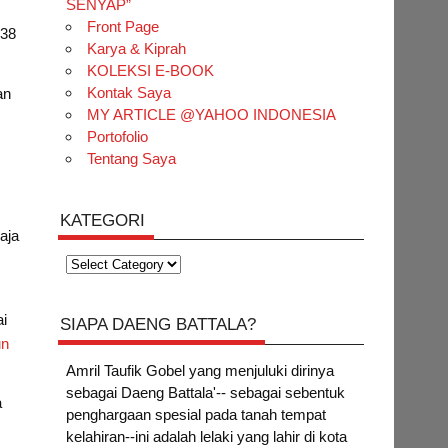
SENYAP”
Front Page
 38
Karya & Kiprah
KOLEKSI E-BOOK
Kontak Saya
an
MY ARTICLE @YAHOO INDONESIA
Portofolio
Tentang Saya
b
KATEGORI
aja
Kategori
ai
SIAPA DAENG BATTALA?
un
Amril Taufik Gobel
yang menjuluki dirinya
sebagai Daeng Battala'-- sebagai sebentuk
a
penghargaan spesial pada tanah tempat
kelahiran--ini adalah lelaki yang lahir di kota