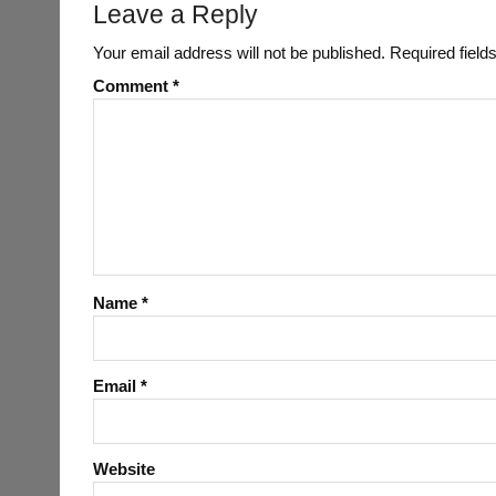
Leave a Reply
e
t
t
k
i
r
b
t
s
e
l
e
Your email address will not be published.
Required fiel
o
e
A
d
Comment
*
o
r
p
I
k
p
n
Name
*
Email
*
Website