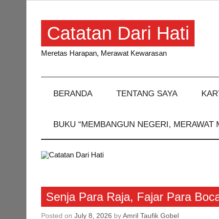
Skip
to
content
Catatan Dari Hati
Meretas Harapan, Merawat Kewarasan
BERANDA
TENTANG SAYA
KAR
BUKU “MEMBANGUN NEGERI, MERAWAT 
Artikel
Senja Para Raja, Fajar Para Boca
Posted on
July 8, 2026
by
Amril Taufik Gobel