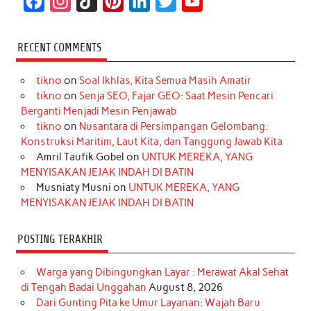
F
I
T
P
L
T
Y
a
n
i
i
i
w
o
c
s
k
n
n
i
u
RECENT COMMENTS
e
t
T
t
k
t
T
tikno
on
Soal Ikhlas, Kita Semua Masih Amatir
b
a
o
e
e
t
u
tikno
on
Senja SEO, Fajar GEO: Saat Mesin Pencari
o
g
k
r
d
e
b
Berganti Menjadi Mesin Penjawab
o
r
e
I
r
e
tikno
on
Nusantara di Persimpangan Gelombang:
Konstruksi Maritim, Laut Kita, dan Tanggung Jawab Kita
k
a
s
n
Amril Taufik Gobel
on
UNTUK MEREKA, YANG
m
t
MENYISAKAN JEJAK INDAH DI BATIN
Musniaty Musni
on
UNTUK MEREKA, YANG
MENYISAKAN JEJAK INDAH DI BATIN
POSTING TERAKHIR
Warga yang Dibingungkan Layar : Merawat Akal Sehat
di Tengah Badai Unggahan
August 8, 2026
Dari Gunting Pita ke Umur Layanan: Wajah Baru