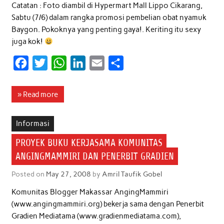
Catatan : Foto diambil di Hypermart Mall Lippo Cikarang,
Sabtu (7/6) dalam rangka promosi pembelian obat nyamuk
Baygon. Pokoknya yang penting gaya!. Keriting itu sexy
juga kok!
F
T
W
L
E
S
a
w
h
i
m
h
c
i
a
n
a
a
» Read more
e
t
t
k
i
r
b
t
s
e
l
e
Informasi
o
e
A
d
PROYEK BUKU KERJASAMA KOMUNITAS
o
r
p
I
ANGINGMAMMIRI DAN PENERBIT GRADIEN
k
p
n
Posted on
May 27, 2008
by
Amril Taufik Gobel
Komunitas Blogger Makassar AngingMammiri
(www.angingmammiri.org) bekerja sama dengan Penerbit
Gradien Mediatama (www.gradienmediatama.com),