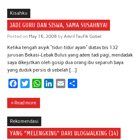
e
t
t
k
i
r
b
t
s
e
l
e
Kisahku
o
e
A
d
JADI GURU DAN SISWA, SAMA SUSAHNYA!
o
r
p
I
Posted on
May 16, 2008
by
Amril Taufik Gobel
k
p
n
Ketika tengah asyik “tidur-tidur ayam” diatas bis 132
jurusan Bekasi-Lebak Bulus yang adem tadi pagi, mendadak
saya dikejutkan oleh gosip dua orang ibu separuh baya
yang duduk persis di sebelah […]
F
T
W
L
E
S
a
w
h
i
m
h
c
i
a
n
a
a
» Read more
e
t
t
k
i
r
b
t
s
e
l
e
Rekomendasi
o
e
A
d
YANG “MELENGKING” DARI BLOGWALKING (14)
o
r
p
I