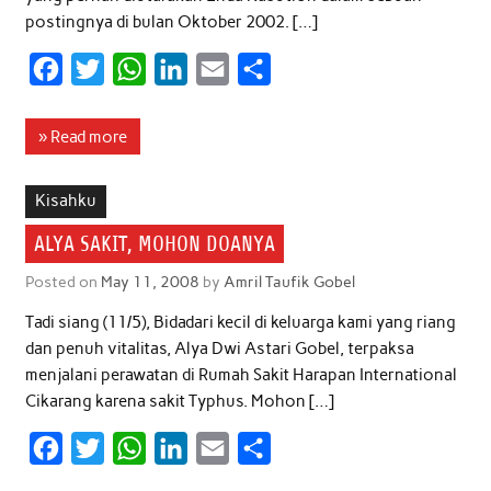
postingnya di bulan Oktober 2002. […]
F
T
W
L
E
S
a
w
h
i
m
h
c
i
a
n
a
a
» Read more
e
t
t
k
i
r
b
t
s
e
l
e
Kisahku
o
e
A
d
ALYA SAKIT, MOHON DOANYA
o
r
p
I
Posted on
May 11, 2008
by
Amril Taufik Gobel
k
p
n
Tadi siang (11/5), Bidadari kecil di keluarga kami yang riang
dan penuh vitalitas, Alya Dwi Astari Gobel, terpaksa
menjalani perawatan di Rumah Sakit Harapan International
Cikarang karena sakit Typhus. Mohon […]
F
T
W
L
E
S
a
w
h
i
m
h