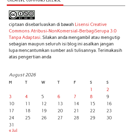
ciptaan disebarluaskan di bawah
Lisensi Creative
Commons Atribusi-NonKomersial-BerbagiSerupa 3.0
Tanpa Adaptasi
. Silakan anda mengambil atau mengutip
sebagian maupun seluruh isi blog ini asalkan jangan
lupa mencantumkan sumber asli tulisannya. Terimakasih
atas pengertian anda
August 2026
M
T
W
T
F
S
S
1
2
3
4
5
6
7
8
9
10
11
12
13
14
15
16
17
18
19
20
21
22
23
24
25
26
27
28
29
30
31
« Jul