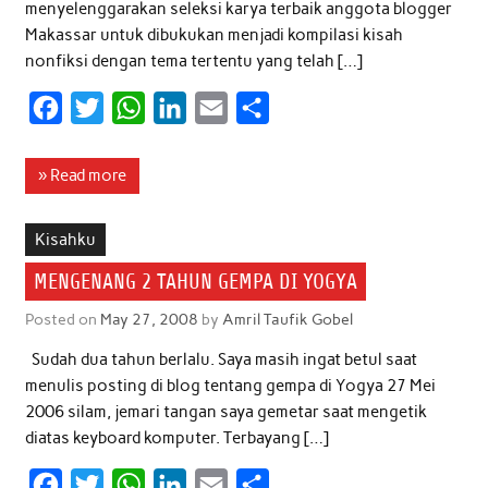
menyelenggarakan seleksi karya terbaik anggota blogger
Makassar untuk dibukukan menjadi kompilasi kisah
nonfiksi dengan tema tertentu yang telah […]
F
T
W
L
E
S
a
w
h
i
m
h
c
i
a
n
a
a
» Read more
e
t
t
k
i
r
b
t
s
e
l
e
Kisahku
o
e
A
d
MENGENANG 2 TAHUN GEMPA DI YOGYA
o
r
p
I
Posted on
May 27, 2008
by
Amril Taufik Gobel
k
p
n
Sudah dua tahun berlalu. Saya masih ingat betul saat
menulis posting di blog tentang gempa di Yogya 27 Mei
2006 silam, jemari tangan saya gemetar saat mengetik
diatas keyboard komputer. Terbayang […]
F
T
W
L
E
S