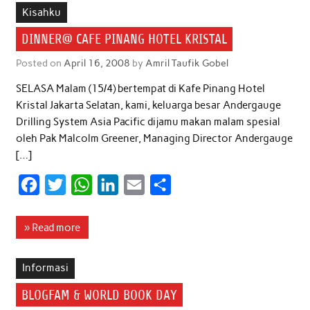
b
t
s
e
l
e
Kisahku
o
e
A
d
DINNER@ CAFE PINANG HOTEL KRISTAL
o
r
p
I
Posted on
April 16, 2008
by
Amril Taufik Gobel
k
p
n
SELASA Malam (15/4) bertempat di Kafe Pinang Hotel
Kristal Jakarta Selatan, kami, keluarga besar Andergauge
Drilling System Asia Pacific dijamu makan malam spesial
oleh Pak Malcolm Greener, Managing Director Andergauge
[…]
F
T
W
L
E
S
a
w
h
i
m
h
c
i
a
n
a
a
» Read more
e
t
t
k
i
r
b
t
s
e
l
e
Informasi
o
e
A
d
BLOGFAM & WORLD BOOK DAY
o
r
p
I