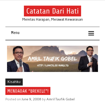
Skip
to
content
Catatan Dari Hati
Meretas Harapan, Merawat Kewarasan
Menu
Kisahku
MENDADAK “BREKELE”!
Posted on
June 9, 2008
by
Amril Taufik Gobel