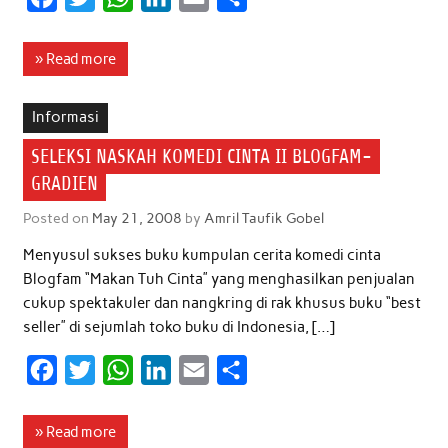
a
w
h
i
m
h
c
i
a
n
a
a
» Read more
e
t
t
k
i
r
b
t
s
e
l
e
Informasi
o
e
A
d
SELEKSI NASKAH KOMEDI CINTA II BLOGFAM-
o
r
p
I
GRADIEN
k
p
n
Posted on
May 21, 2008
by
Amril Taufik Gobel
Menyusul sukses buku kumpulan cerita komedi cinta
Blogfam “Makan Tuh Cinta” yang menghasilkan penjualan
cukup spektakuler dan nangkring di rak khusus buku “best
seller” di sejumlah toko buku di Indonesia, […]
F
T
W
L
E
S
a
w
h
i
m
h
c
i
a
n
a
a
» Read more