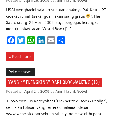
Posted on
April 28, 2008
by
Amril Taufik Gobel
k
p
n
USAI menghadiri hajatan sunatan anaknya Pak Ketua RT
didekat rumah (sekaligus makan siang gratis
), Hari
Sabtu siang, 26 April 2008, saya bergegas berangkat
menuju lokasi acara World Book […]
F
T
W
L
E
S
a
w
h
i
m
h
c
i
a
n
a
a
» Read more
e
t
t
k
i
r
b
t
s
e
l
e
Rekomendasi
o
e
A
d
YANG “MELENGKING” DARI BLOGWALKING (13)
o
r
p
I
Posted on
April 21, 2008
by
Amril Taufik Gobel
k
p
n
1. Ayo Menulis Keroyokan! “Me? Write A Book? Really?”,
demikian tulisan yang tertera dihalaman depan
www.webook.com sebuah situs yang mewadahi para