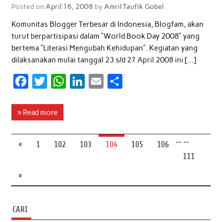
Posted on
April 16, 2008
by
Amril Taufik Gobel
k
p
n
Komunitas Blogger Terbesar di Indonesia, Blogfam, akan
turut berpartisipasi dalam “World Book Day 2008” yang
bertema “Literasi Mengubah Kehidupan”. Kegiatan yang
dilaksanakan mulai tanggal 23 s/d 27 April 2008 ini […]
F
T
W
L
E
S
a
w
h
i
m
h
c
i
a
n
a
a
» Read more
e
t
t
k
i
r
…
…
b
t
s
e
l
e
«
1
102
103
104
105
106
o
e
A
d
111
o
r
p
I
»
k
p
n
CARI