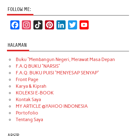
FOLLOW ME:
F
I
T
P
L
T
Y
a
n
i
i
i
w
o
c
s
k
n
n
i
u
HALAMAN
e
t
T
t
k
t
T
Buku “Membangun Negeri, Merawat Masa Depan
b
a
o
e
e
t
u
F.A.Q BUKU “NARSIS”
o
g
k
r
d
e
b
F.A.Q. BUKU PUISI “MENYESAP SENYAP”
o
r
e
I
r
e
Front Page
Karya & Kiprah
k
a
s
n
KOLEKSI E-BOOK
m
t
Kontak Saya
MY ARTICLE @YAHOO INDONESIA
Portofolio
Tentang Saya
ARSIP