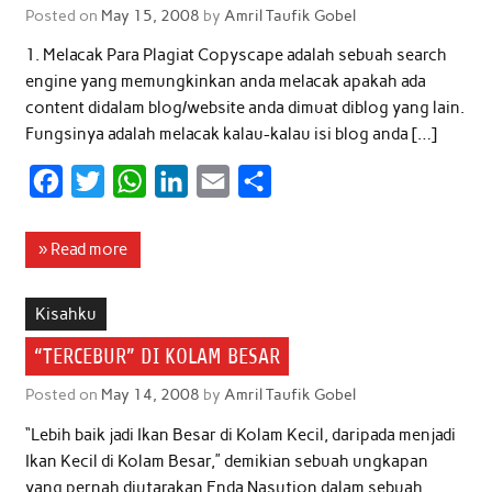
Posted on
May 15, 2008
by
Amril Taufik Gobel
k
p
n
1. Melacak Para Plagiat Copyscape adalah sebuah search
engine yang memungkinkan anda melacak apakah ada
content didalam blog/website anda dimuat diblog yang lain.
Fungsinya adalah melacak kalau-kalau isi blog anda […]
F
T
W
L
E
S
a
w
h
i
m
h
c
i
a
n
a
a
» Read more
e
t
t
k
i
r
b
t
s
e
l
e
Kisahku
o
e
A
d
“TERCEBUR” DI KOLAM BESAR
o
r
p
I
Posted on
May 14, 2008
by
Amril Taufik Gobel
k
p
n
“Lebih baik jadi Ikan Besar di Kolam Kecil, daripada menjadi
Ikan Kecil di Kolam Besar,” demikian sebuah ungkapan
yang pernah diutarakan Enda Nasution dalam sebuah