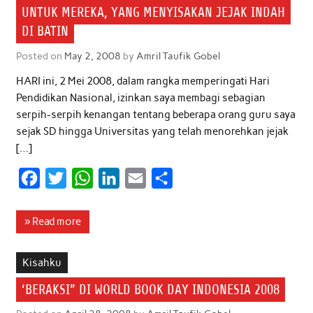
o
e
A
d
UNTUK MEREKA, YANG MENYISAKAN JEJAK INDAH
o
r
p
I
DI BATIN
k
p
n
Posted on
May 2, 2008
by
Amril Taufik Gobel
HARI ini, 2 Mei 2008, dalam rangka memperingati Hari
Pendidikan Nasional, izinkan saya membagi sebagian
serpih-serpih kenangan tentang beberapa orang guru saya
sejak SD hingga Universitas yang telah menorehkan jejak
[…]
F
T
W
L
E
S
a
w
h
i
m
h
c
i
a
n
a
a
» Read more
e
t
t
k
i
r
b
t
s
e
l
e
Kisahku
o
e
A
d
‘BERAKSI” DI WORLD BOOK DAY INDONESIA 2008
o
r
p
I