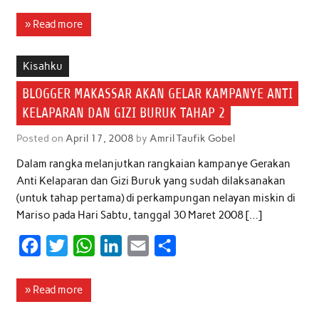
a
w
h
i
m
h
c
i
a
n
a
a
» Read more
e
t
t
k
i
r
b
t
s
e
l
e
Kisahku
o
e
A
d
BLOGGER MAKASSAR AKAN GELAR KAMPANYE ANTI
o
r
p
I
KELAPARAN DAN GIZI BURUK TAHAP 2
k
p
n
Posted on
April 17, 2008
by
Amril Taufik Gobel
Dalam rangka melanjutkan rangkaian kampanye Gerakan
Anti Kelaparan dan Gizi Buruk yang sudah dilaksanakan
(untuk tahap pertama) di perkampungan nelayan miskin di
Mariso pada Hari Sabtu, tanggal 30 Maret 2008 […]
F
T
W
L
E
S
a
w
h
i
m
h
c
i
a
n
a
a
» Read more
e
t
t
k
i
r