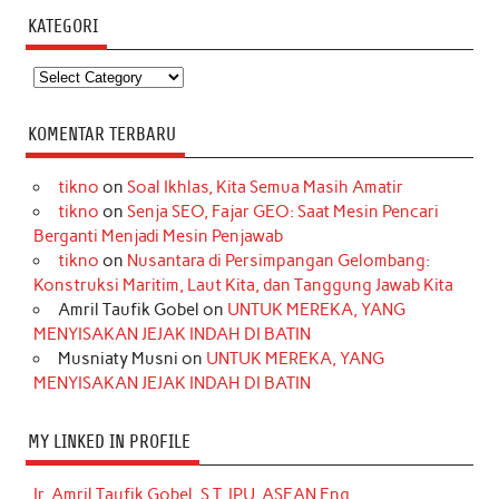
KATEGORI
Kategori
KOMENTAR TERBARU
tikno
on
Soal Ikhlas, Kita Semua Masih Amatir
tikno
on
Senja SEO, Fajar GEO: Saat Mesin Pencari
Berganti Menjadi Mesin Penjawab
tikno
on
Nusantara di Persimpangan Gelombang:
Konstruksi Maritim, Laut Kita, dan Tanggung Jawab Kita
Amril Taufik Gobel
on
UNTUK MEREKA, YANG
MENYISAKAN JEJAK INDAH DI BATIN
Musniaty Musni
on
UNTUK MEREKA, YANG
MENYISAKAN JEJAK INDAH DI BATIN
MY LINKED IN PROFILE
Ir. Amril Taufik Gobel, S.T, IPU, ASEAN Eng.