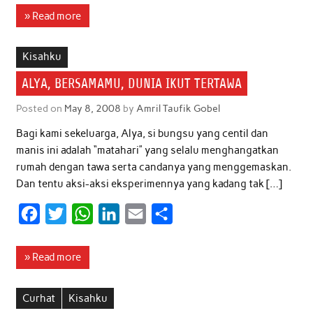
c
i
a
n
a
a
» Read more
e
t
t
k
i
r
b
t
s
e
l
e
Kisahku
o
e
A
d
ALYA, BERSAMAMU, DUNIA IKUT TERTAWA
o
r
p
I
Posted on
May 8, 2008
by
Amril Taufik Gobel
k
p
n
Bagi kami sekeluarga, Alya, si bungsu yang centil dan
manis ini adalah “matahari” yang selalu menghangatkan
rumah dengan tawa serta candanya yang menggemaskan.
Dan tentu aksi-aksi eksperimennya yang kadang tak […]
F
T
W
L
E
S
a
w
h
i
m
h
c
i
a
n
a
a
» Read more
e
t
t
k
i
r
b
t
s
e
l
e
Curhat
Kisahku