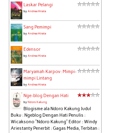
Laskar Pelangi
by
Andrea Hirata
Sang Pemimpi
by
Andrea Hirata
Edensor
by
Andrea Hirata
Maryamah Karpov: Mimpi-
mimpi Lintang
by
Andrea Hirata
Nge-blog Dengan Hati
by
Ndoro Kakung
Blogisme ala Ndoro Kakung Judul
Buku : Ngeblog Dengan Hati Penulis :
Wicaksono “Ndoro Kakung” Editor : Windy
Ariestanty Penerbit : Gagas Media, Terbitan :