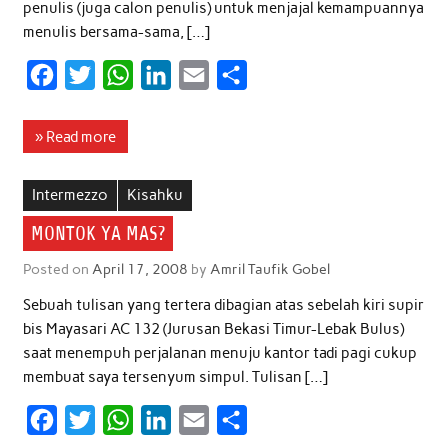
penulis (juga calon penulis) untuk menjajal kemampuannya
menulis bersama-sama, […]
F
T
W
L
E
S
a
w
h
i
m
h
c
i
a
n
a
a
» Read more
e
t
t
k
i
r
b
t
s
e
l
e
Intermezzo
Kisahku
o
e
A
d
MONTOK YA MAS?
o
r
p
I
Posted on
April 17, 2008
by
Amril Taufik Gobel
k
p
n
Sebuah tulisan yang tertera dibagian atas sebelah kiri supir
bis Mayasari AC 132 (Jurusan Bekasi Timur-Lebak Bulus)
saat menempuh perjalanan menuju kantor tadi pagi cukup
membuat saya tersenyum simpul. Tulisan […]
F
T
W
L
E
S