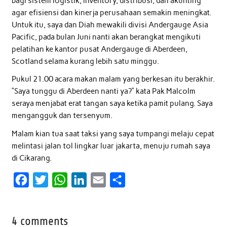
bagi sistem logistik, inventory, distribusi, dan akunting
agar efisiensi dan kinerja perusahaan semakin meningkat.
Untuk itu, saya dan Diah mewakili divisi Andergauge Asia
Pacific, pada bulan Juni nanti akan berangkat mengikuti
pelatihan ke kantor pusat Andergauge di Aberdeen,
Scotland selama kurang lebih satu minggu.
Pukul 21.00 acara makan malam yang berkesan itu berakhir.
“Saya tunggu di Aberdeen nanti ya?” kata Pak Malcolm
seraya menjabat erat tangan saya ketika pamit pulang. Saya
mengangguk dan tersenyum.
Malam kian tua saat taksi yang saya tumpangi melaju cepat
melintasi jalan tol lingkar luar jakarta, menuju rumah saya
di Cikarang.
F
T
W
L
E
S
a
w
h
i
m
h
c
i
a
n
a
a
4 comments
e
t
t
k
i
r