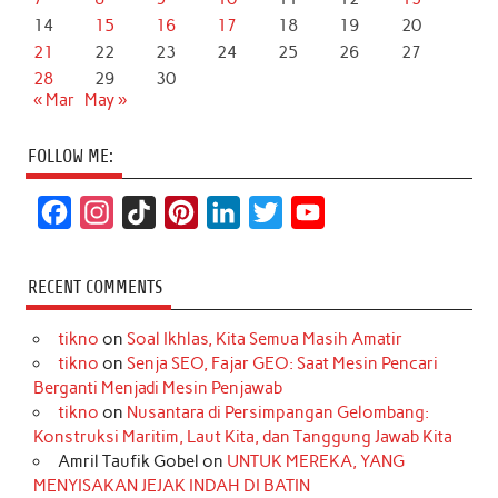
14
15
16
17
18
19
20
21
22
23
24
25
26
27
28
29
30
« Mar
May »
FOLLOW ME:
F
I
T
P
L
T
Y
a
n
i
i
i
w
o
c
s
k
n
n
i
u
RECENT COMMENTS
e
t
T
t
k
t
T
tikno
on
Soal Ikhlas, Kita Semua Masih Amatir
b
a
o
e
e
t
u
tikno
on
Senja SEO, Fajar GEO: Saat Mesin Pencari
o
g
k
r
d
e
b
Berganti Menjadi Mesin Penjawab
o
r
e
I
r
e
tikno
on
Nusantara di Persimpangan Gelombang:
Konstruksi Maritim, Laut Kita, dan Tanggung Jawab Kita
k
a
s
n
Amril Taufik Gobel
on
UNTUK MEREKA, YANG
m
t
MENYISAKAN JEJAK INDAH DI BATIN