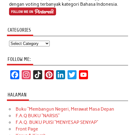
dengan voting terbanyak kategori Bahasa Indonesia.
CATEGORIES
Categories
FOLLOW ME:
F
I
T
P
L
T
Y
a
n
i
i
i
w
o
c
s
k
n
n
i
u
HALAMAN
e
t
T
t
k
t
T
Buku “Membangun Negeri, Merawat Masa Depan
b
a
o
e
e
t
u
F.A.Q BUKU “NARSIS”
o
g
k
r
d
e
b
F.A.Q. BUKU PUISI “MENYESAP SENYAP”
o
r
e
I
r
e
Front Page