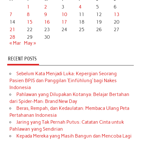
1
2
3
4
5
6
7
8
9
10
11
12
13
14
15
16
17
18
19
20
21
22
23
24
25
26
27
28
29
30
« Mar
May »
RECENT POSTS
Sebelum Kata Menjadi Luka: Kepergian Seorang
Pasien BPJS dan Panggilan ‘Einfühlung’ bagi Nakes
Indonesia
Pahlawan yang Dilupakan Kotanya: Belajar Bertahan
dari Spider-Man: Brand New Day
Beras, Rempah, dan Kedaulatan: Membaca Ulang Peta
Pertahanan Indonesia
Jaring yang Tak Pernah Putus: Catatan Cinta untuk
Pahlawan yang Sendirian
Kepada Mereka yang Masih Bangun dan Mencoba Lagi