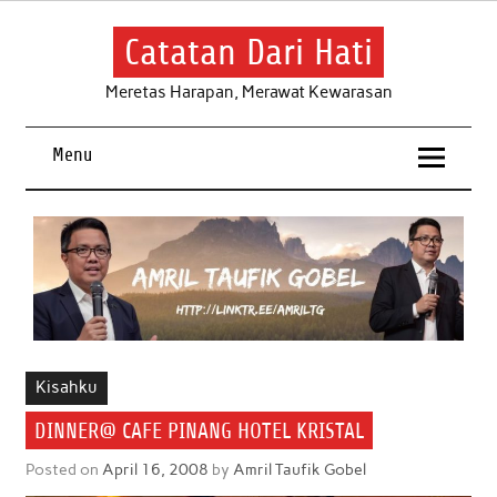
Skip
to
content
Catatan Dari Hati
Meretas Harapan, Merawat Kewarasan
Menu
Kisahku
DINNER@ CAFE PINANG HOTEL KRISTAL
Posted on
April 16, 2008
by
Amril Taufik Gobel