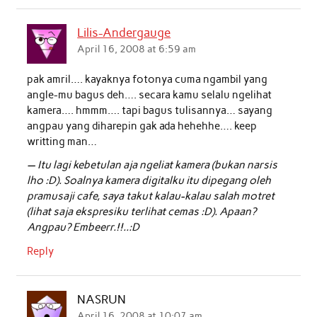
b
t
s
e
l
e
Lilis-Andergauge
o
e
A
d
April 16, 2008 at 6:59 am
o
r
p
I
pak amril…. kayaknya fotonya cuma ngambil yang
k
p
n
angle-mu bagus deh…. secara kamu selalu ngelihat
kamera…. hmmm…. tapi bagus tulisannya… sayang
angpau yang diharepin gak ada hehehhe…. keep
writting man…
— Itu lagi kebetulan aja ngeliat kamera (bukan narsis
lho :D). Soalnya kamera digitalku itu dipegang oleh
pramusaji cafe, saya takut kalau-kalau salah motret
(lihat saja ekspresiku terlihat cemas :D). Apaan?
Angpau? Embeerr.!!..:D
Reply
NASRUN
April 16, 2008 at 10:07 am