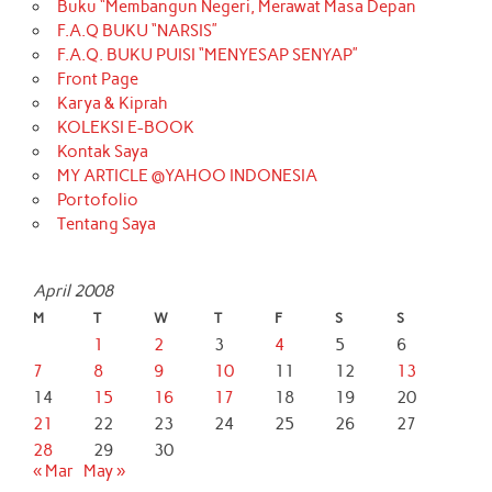
Buku “Membangun Negeri, Merawat Masa Depan
F.A.Q BUKU “NARSIS”
F.A.Q. BUKU PUISI “MENYESAP SENYAP”
Front Page
Karya & Kiprah
KOLEKSI E-BOOK
Kontak Saya
MY ARTICLE @YAHOO INDONESIA
Portofolio
Tentang Saya
April 2008
M
T
W
T
F
S
S
1
2
3
4
5
6
7
8
9
10
11
12
13
14
15
16
17
18
19
20
21
22
23
24
25
26
27
28
29
30
« Mar
May »