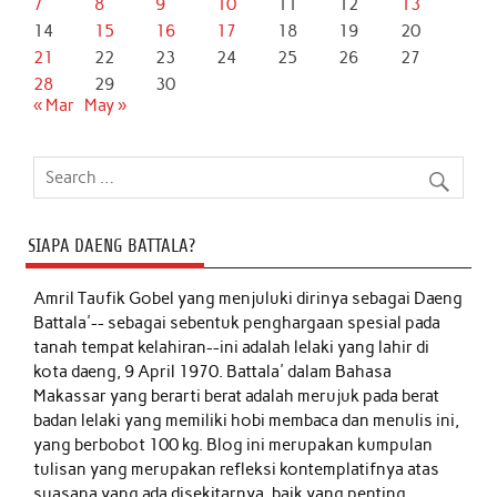
7
8
9
10
11
12
13
14
15
16
17
18
19
20
21
22
23
24
25
26
27
28
29
30
« Mar
May »
SIAPA DAENG BATTALA?
Amril Taufik Gobel
yang menjuluki dirinya sebagai Daeng
Battala'-- sebagai sebentuk penghargaan spesial pada
tanah tempat kelahiran--ini adalah lelaki yang lahir di
kota daeng, 9 April 1970. Battala' dalam Bahasa
Makassar yang berarti berat adalah merujuk pada berat
badan lelaki yang memiliki hobi membaca dan menulis ini,
yang berbobot 100 kg. Blog ini merupakan kumpulan
tulisan yang merupakan refleksi kontemplatifnya atas
suasana yang ada disekitarnya, baik yang penting,