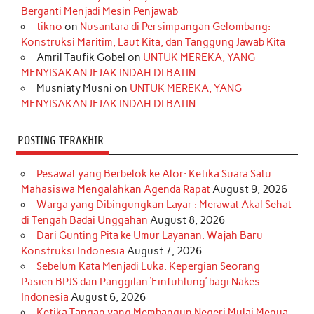
o
g
k
r
d
e
b
Berganti Menjadi Mesin Penjawab
o
r
e
I
r
e
tikno
on
Nusantara di Persimpangan Gelombang:
Konstruksi Maritim, Laut Kita, dan Tanggung Jawab Kita
k
a
s
n
Amril Taufik Gobel
on
UNTUK MEREKA, YANG
m
t
MENYISAKAN JEJAK INDAH DI BATIN
Musniaty Musni
on
UNTUK MEREKA, YANG
MENYISAKAN JEJAK INDAH DI BATIN
POSTING TERAKHIR
Pesawat yang Berbelok ke Alor: Ketika Suara Satu
Mahasiswa Mengalahkan Agenda Rapat
August 9, 2026
Warga yang Dibingungkan Layar : Merawat Akal Sehat
di Tengah Badai Unggahan
August 8, 2026
Dari Gunting Pita ke Umur Layanan: Wajah Baru
Konstruksi Indonesia
August 7, 2026
Sebelum Kata Menjadi Luka: Kepergian Seorang
Pasien BPJS dan Panggilan ‘Einfühlung’ bagi Nakes
Indonesia
August 6, 2026
Ketika Tangan yang Membangun Negeri Mulai Menua