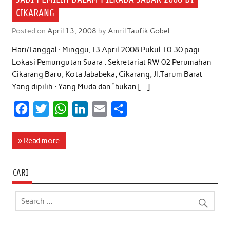
CIKARANG
Posted on
April 13, 2008
by
Amril Taufik Gobel
Hari/Tanggal : Minggu,13 April 2008 Pukul 10.30 pagi
Lokasi Pemungutan Suara : Sekretariat RW 02 Perumahan
Cikarang Baru, Kota Jababeka, Cikarang, Jl.Tarum Barat
Yang dipilih : Yang Muda dan “bukan […]
F
T
W
L
E
S
a
w
h
i
m
h
c
i
a
n
a
a
» Read more
e
t
t
k
i
r
b
t
s
e
l
e
CARI
o
e
A
d
o
r
p
I
k
p
n