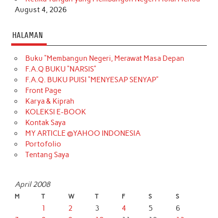
August 4, 2026
HALAMAN
Buku “Membangun Negeri, Merawat Masa Depan
F.A.Q BUKU “NARSIS”
F.A.Q. BUKU PUISI “MENYESAP SENYAP”
Front Page
Karya & Kiprah
KOLEKSI E-BOOK
Kontak Saya
MY ARTICLE @YAHOO INDONESIA
Portofolio
Tentang Saya
April 2008
M
T
W
T
F
S
S
1
2
3
4
5
6