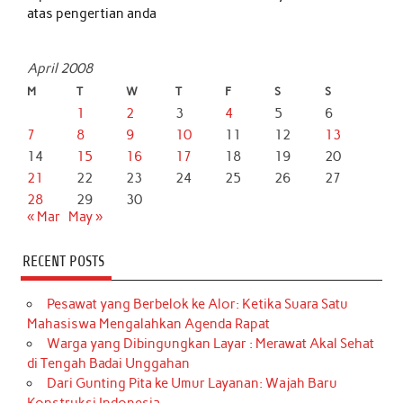
atas pengertian anda
April 2008
M
T
W
T
F
S
S
1
2
3
4
5
6
7
8
9
10
11
12
13
14
15
16
17
18
19
20
21
22
23
24
25
26
27
28
29
30
« Mar
May »
RECENT POSTS
Pesawat yang Berbelok ke Alor: Ketika Suara Satu
Mahasiswa Mengalahkan Agenda Rapat
Warga yang Dibingungkan Layar : Merawat Akal Sehat
di Tengah Badai Unggahan
Dari Gunting Pita ke Umur Layanan: Wajah Baru
Konstruksi Indonesia