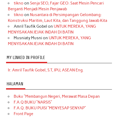
tikno
on
Senja SEO, Fajar GEO: Saat Mesin Pencari
Berganti Menjadi Mesin Penjawab
tikno
on
Nusantara di Persimpangan Gelombang:
Konstruksi Maritim, Laut Kita, dan Tanggung Jawab Kita
Amril Taufik Gobel
on
UNTUK MEREKA, YANG
MENYISAKAN JEJAK INDAH DI BATIN
Musniaty Musni
on
UNTUK MEREKA, YANG
MENYISAKAN JEJAK INDAH DI BATIN
MY LINKED IN PROFILE
Ir. Amril Taufik Gobel, S.T, IPU, ASEAN Eng.
HALAMAN
Buku “Membangun Negeri, Merawat Masa Depan
F.A.Q BUKU “NARSIS”
F.A.Q. BUKU PUISI “MENYESAP SENYAP”
Front Page