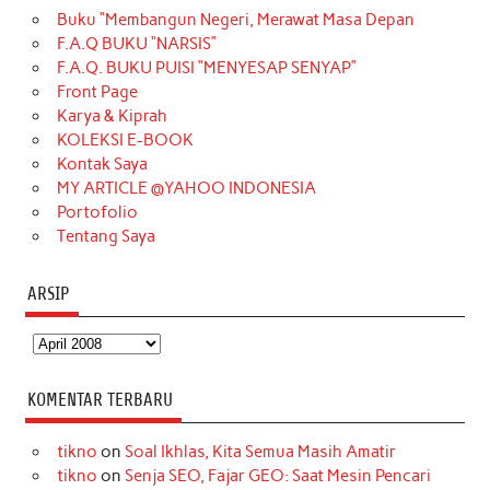
Buku “Membangun Negeri, Merawat Masa Depan
b
a
o
e
e
t
u
F.A.Q BUKU “NARSIS”
o
g
k
r
d
e
b
F.A.Q. BUKU PUISI “MENYESAP SENYAP”
o
r
e
I
r
e
Front Page
Karya & Kiprah
k
a
s
n
KOLEKSI E-BOOK
m
t
Kontak Saya
MY ARTICLE @YAHOO INDONESIA
Portofolio
Tentang Saya
ARSIP
Arsip
KOMENTAR TERBARU
tikno
on
Soal Ikhlas, Kita Semua Masih Amatir
tikno
on
Senja SEO, Fajar GEO: Saat Mesin Pencari