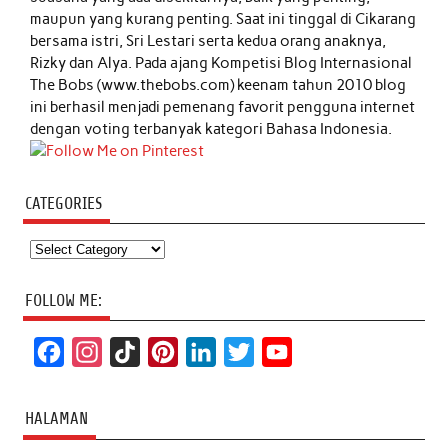
maupun yang kurang penting. Saat ini tinggal di Cikarang
bersama istri, Sri Lestari serta kedua orang anaknya,
Rizky dan Alya. Pada ajang Kompetisi Blog Internasional
The Bobs (www.thebobs.com) keenam tahun 2010 blog
ini berhasil menjadi pemenang favorit pengguna internet
dengan voting terbanyak kategori Bahasa Indonesia.
CATEGORIES
Categories
FOLLOW ME:
F
I
T
P
L
T
Y
a
n
i
i
i
w
o
c
s
k
n
n
i
u
HALAMAN
e
t
T
t
k
t
T