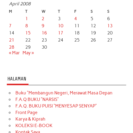
April 2008
M
T
W
T
F
S
S
1
2
3
4
5
6
7
8
9
10
11
12
13
14
15
16
17
18
19
20
21
22
23
24
25
26
27
28
29
30
« Mar
May »
HALAMAN
Buku “Membangun Negeri, Merawat Masa Depan
F.A.Q BUKU “NARSIS”
F.A.Q. BUKU PUISI “MENYESAP SENYAP”
Front Page
Karya & Kiprah
KOLEKSI E-BOOK
Kontak Saya