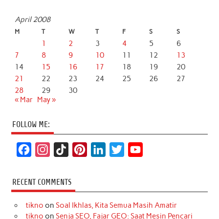
April 2008
M
T
W
T
F
S
S
1
2
3
4
5
6
7
8
9
10
11
12
13
14
15
16
17
18
19
20
21
22
23
24
25
26
27
28
29
30
« Mar
May »
FOLLOW ME:
F
I
T
P
L
T
Y
a
n
i
i
i
w
o
c
s
k
n
n
i
u
RECENT COMMENTS
e
t
T
t
k
t
T
tikno
on
Soal Ikhlas, Kita Semua Masih Amatir
b
a
o
e
e
t
u
tikno
on
Senja SEO, Fajar GEO: Saat Mesin Pencari