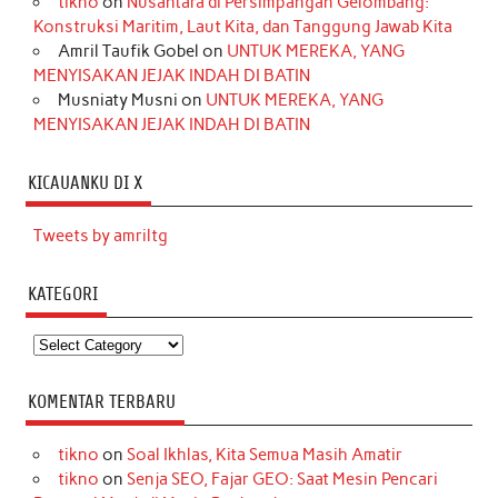
tikno
on
Nusantara di Persimpangan Gelombang:
Konstruksi Maritim, Laut Kita, dan Tanggung Jawab Kita
Amril Taufik Gobel
on
UNTUK MEREKA, YANG
MENYISAKAN JEJAK INDAH DI BATIN
Musniaty Musni
on
UNTUK MEREKA, YANG
MENYISAKAN JEJAK INDAH DI BATIN
KICAUANKU DI X
Tweets by amriltg
KATEGORI
Kategori
KOMENTAR TERBARU
tikno
on
Soal Ikhlas, Kita Semua Masih Amatir
tikno
on
Senja SEO, Fajar GEO: Saat Mesin Pencari