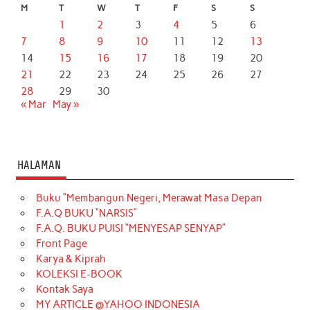
M
T
W
T
F
S
S
1
2
3
4
5
6
7
8
9
10
11
12
13
14
15
16
17
18
19
20
21
22
23
24
25
26
27
28
29
30
« Mar
May »
HALAMAN
Buku “Membangun Negeri, Merawat Masa Depan
F.A.Q BUKU “NARSIS”
F.A.Q. BUKU PUISI “MENYESAP SENYAP”
Front Page
Karya & Kiprah
KOLEKSI E-BOOK
Kontak Saya
MY ARTICLE @YAHOO INDONESIA