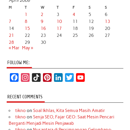
April 2008
M
T
W
T
F
S
S
1
2
3
4
5
6
7
8
9
10
11
12
13
14
15
16
17
18
19
20
21
22
23
24
25
26
27
28
29
30
« Mar
May »
FOLLOW ME:
F
I
T
P
L
T
Y
a
n
i
i
i
w
o
c
s
k
n
n
i
u
RECENT COMMENTS
e
t
T
t
k
t
T
tikno
on
Soal Ikhlas, Kita Semua Masih Amatir
b
a
o
e
e
t
u
tikno
on
Senja SEO, Fajar GEO: Saat Mesin Pencari
o
g
k
r
d
e
b
Berganti Menjadi Mesin Penjawab
o
r
e
I
r
e
tikno
on
Nusantara di Persimpangan Gelombang: