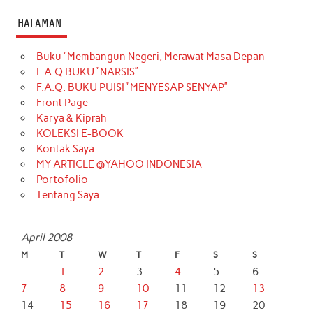
HALAMAN
Buku “Membangun Negeri, Merawat Masa Depan
F.A.Q BUKU “NARSIS”
F.A.Q. BUKU PUISI “MENYESAP SENYAP”
Front Page
Karya & Kiprah
KOLEKSI E-BOOK
Kontak Saya
MY ARTICLE @YAHOO INDONESIA
Portofolio
Tentang Saya
April 2008
M
T
W
T
F
S
S
1
2
3
4
5
6
7
8
9
10
11
12
13
14
15
16
17
18
19
20