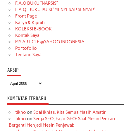
F.A.Q BUKU “NARSIS”
o
g
k
r
d
e
b
F.A.Q. BUKU PUISI “MENYESAP SENYAP”
o
r
e
I
r
e
Front Page
Karya & Kiprah
k
a
s
n
KOLEKSI E-BOOK
m
t
Kontak Saya
MY ARTICLE @YAHOO INDONESIA
Portofolio
Tentang Saya
ARSIP
Arsip
KOMENTAR TERBARU
tikno
on
Soal Ikhlas, Kita Semua Masih Amatir
tikno
on
Senja SEO, Fajar GEO: Saat Mesin Pencari
Berganti Menjadi Mesin Penjawab