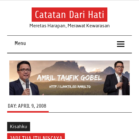
Skip
to
content
Catatan Dari Hati
Meretas Harapan, Merawat Kewarasan
Menu
DAY:
APRIL 9, 2008
Kisahku
JADI TUA ITU NISCAYA