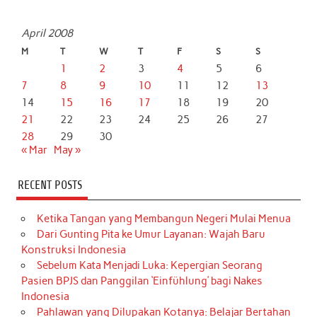
April 2008
M
T
W
T
F
S
S
1
2
3
4
5
6
7
8
9
10
11
12
13
14
15
16
17
18
19
20
21
22
23
24
25
26
27
28
29
30
« Mar
May »
RECENT POSTS
Ketika Tangan yang Membangun Negeri Mulai Menua
Dari Gunting Pita ke Umur Layanan: Wajah Baru
Konstruksi Indonesia
Sebelum Kata Menjadi Luka: Kepergian Seorang
Pasien BPJS dan Panggilan ‘Einfühlung’ bagi Nakes
Indonesia
Pahlawan yang Dilupakan Kotanya: Belajar Bertahan