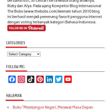
bersama istri, Sri Lestari serta kedua orang anaknya,
Rizky dan Alya. Pada ajang Kompetisi Blog Internasional
The Bobs (www.thebobs.com) keenam tahun 2010 blog
ini berhasil menjadi pemenang favorit pengguna internet
dengan voting terbanyak kategori Bahasa Indonesia.
CATEGORIES
Categories
FOLLOW ME:
F
I
T
P
L
T
Y
a
n
i
i
i
w
o
c
s
k
n
n
i
u
HALAMAN
e
t
T
t
k
t
T
Buku “Membangun Negeri, Merawat Masa Depan
b
a
o
e
e
t
u