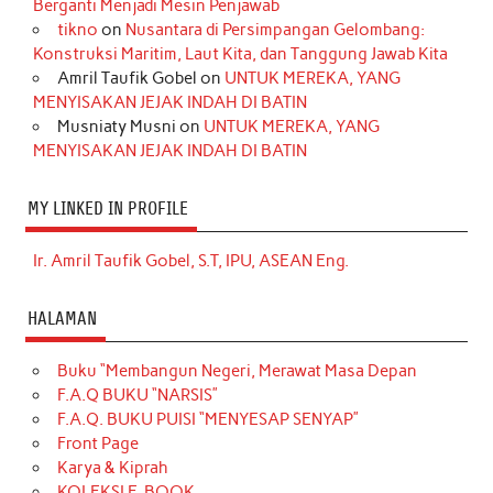
Berganti Menjadi Mesin Penjawab
tikno
on
Nusantara di Persimpangan Gelombang:
Konstruksi Maritim, Laut Kita, dan Tanggung Jawab Kita
Amril Taufik Gobel
on
UNTUK MEREKA, YANG
MENYISAKAN JEJAK INDAH DI BATIN
Musniaty Musni
on
UNTUK MEREKA, YANG
MENYISAKAN JEJAK INDAH DI BATIN
MY LINKED IN PROFILE
Ir. Amril Taufik Gobel, S.T, IPU, ASEAN Eng.
HALAMAN
Buku “Membangun Negeri, Merawat Masa Depan
F.A.Q BUKU “NARSIS”
F.A.Q. BUKU PUISI “MENYESAP SENYAP”
Front Page
Karya & Kiprah
KOLEKSI E-BOOK