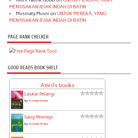
Amril Taufik Gobel
on
UNTUK MEREKA, YANG
MENYISAKAN JEJAK INDAH DI BATIN
Musniaty Musni
on
UNTUK MEREKA, YANG
MENYISAKAN JEJAK INDAH DI BATIN
PAGE RANK CHECKER
GOOD READS BOOK SHELF
Amril's books
Laskar Pelangi
by
Andrea Hirata
Sang Pemimpi
by
Andrea Hirata