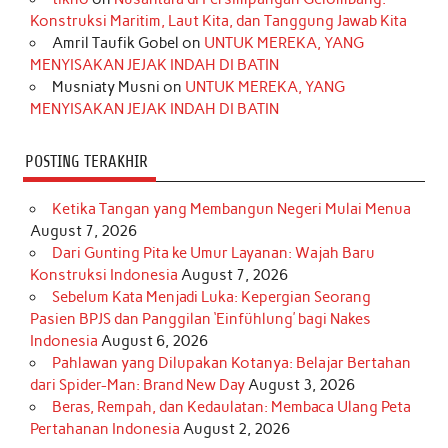
Konstruksi Maritim, Laut Kita, dan Tanggung Jawab Kita
k
a
s
n
Amril Taufik Gobel
on
UNTUK MEREKA, YANG
m
t
MENYISAKAN JEJAK INDAH DI BATIN
Musniaty Musni
on
UNTUK MEREKA, YANG
MENYISAKAN JEJAK INDAH DI BATIN
POSTING TERAKHIR
Ketika Tangan yang Membangun Negeri Mulai Menua
August 7, 2026
Dari Gunting Pita ke Umur Layanan: Wajah Baru
Konstruksi Indonesia
August 7, 2026
Sebelum Kata Menjadi Luka: Kepergian Seorang
Pasien BPJS dan Panggilan ‘Einfühlung’ bagi Nakes
Indonesia
August 6, 2026
Pahlawan yang Dilupakan Kotanya: Belajar Bertahan
dari Spider-Man: Brand New Day
August 3, 2026
Beras, Rempah, dan Kedaulatan: Membaca Ulang Peta
Pertahanan Indonesia
August 2, 2026