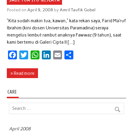
Posted on
April 9, 2008
by
Amril Taufik Gobel
“Kita sudah makin tua, kawan,” kata rekan saya, Farid Ma’ruf
Ibrahim (kini dosen Universitas Paramadina) seraya
mengelus lembut rambut anaknya Fawwaz (9 tahun), saat
kami bertemu di Galeri Cipta II […]
F
T
W
L
E
S
a
w
h
i
m
h
c
i
a
n
a
a
» Read more
e
t
t
k
i
r
b
t
s
e
l
e
CARI
o
e
A
d
o
r
p
I
k
p
n
April 2008