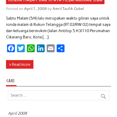
Posted on
April 7, 2008
by
Amril Taufik Gobel
Sabtu Malam (5/4) lalu merupakan waktu giliran saya untuk
ronda malam di Rukun Tetangga (RT 02/RW 02) tempat saya
dan keluarga bermukim (Jalan Antilop 5 H3/110 Perumahan
Cikarang Baru, Kota […]
F
T
W
L
E
S
a
w
h
i
m
h
c
i
a
n
a
a
» Read more
e
t
t
k
i
r
b
t
s
e
l
e
CARI
o
e
A
d
o
r
p
I
k
p
n
April 2008