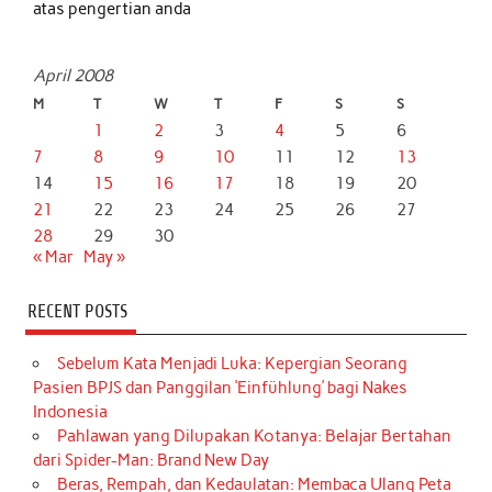
atas pengertian anda
April 2008
M
T
W
T
F
S
S
1
2
3
4
5
6
7
8
9
10
11
12
13
14
15
16
17
18
19
20
21
22
23
24
25
26
27
28
29
30
« Mar
May »
RECENT POSTS
Sebelum Kata Menjadi Luka: Kepergian Seorang
Pasien BPJS dan Panggilan ‘Einfühlung’ bagi Nakes
Indonesia
Pahlawan yang Dilupakan Kotanya: Belajar Bertahan
dari Spider-Man: Brand New Day
Beras, Rempah, dan Kedaulatan: Membaca Ulang Peta