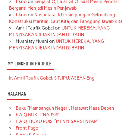
tikno
on
Senja SEO, Fajar GEO: Saat Mesin Pencari
Berganti Menjadi Mesin Penjawab
tikno
on
Nusantara di Persimpangan Gelombang:
Konstruksi Maritim, Laut Kita, dan Tanggung Jawab Kita
Amril Taufik Gobel
on
UNTUK MEREKA, YANG
MENYISAKAN JEJAK INDAH DI BATIN
Musniaty Musni
on
UNTUK MEREKA, YANG
MENYISAKAN JEJAK INDAH DI BATIN
MY LINKED IN PROFILE
Ir. Amril Taufik Gobel, S.T, IPU, ASEAN Eng.
HALAMAN
Buku “Membangun Negeri, Merawat Masa Depan
F.A.Q BUKU “NARSIS”
F.A.Q. BUKU PUISI “MENYESAP SENYAP”
Front Page
Karya & Kiprah