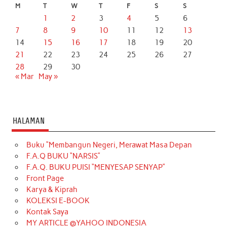
M
T
W
T
F
S
S
1
2
3
4
5
6
7
8
9
10
11
12
13
14
15
16
17
18
19
20
21
22
23
24
25
26
27
28
29
30
« Mar
May »
HALAMAN
Buku “Membangun Negeri, Merawat Masa Depan
F.A.Q BUKU “NARSIS”
F.A.Q. BUKU PUISI “MENYESAP SENYAP”
Front Page
Karya & Kiprah
KOLEKSI E-BOOK
Kontak Saya
MY ARTICLE @YAHOO INDONESIA