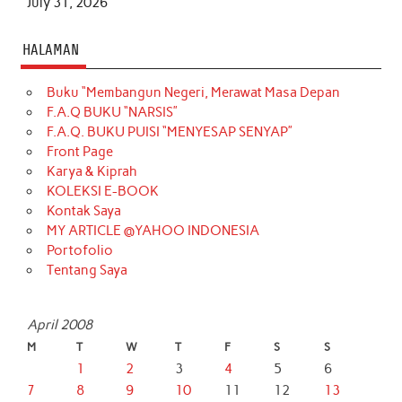
July 31, 2026
HALAMAN
Buku “Membangun Negeri, Merawat Masa Depan
F.A.Q BUKU “NARSIS”
F.A.Q. BUKU PUISI “MENYESAP SENYAP”
Front Page
Karya & Kiprah
KOLEKSI E-BOOK
Kontak Saya
MY ARTICLE @YAHOO INDONESIA
Portofolio
Tentang Saya
April 2008
M
T
W
T
F
S
S
1
2
3
4
5
6
7
8
9
10
11
12
13