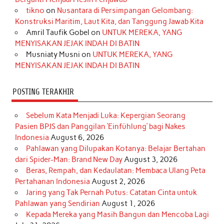
o
r
e
I
r
e
tikno
on
Nusantara di Persimpangan Gelombang:
Konstruksi Maritim, Laut Kita, dan Tanggung Jawab Kita
k
a
s
n
Amril Taufik Gobel
on
UNTUK MEREKA, YANG
m
t
MENYISAKAN JEJAK INDAH DI BATIN
Musniaty Musni
on
UNTUK MEREKA, YANG
MENYISAKAN JEJAK INDAH DI BATIN
POSTING TERAKHIR
Sebelum Kata Menjadi Luka: Kepergian Seorang
Pasien BPJS dan Panggilan ‘Einfühlung’ bagi Nakes
Indonesia
August 6, 2026
Pahlawan yang Dilupakan Kotanya: Belajar Bertahan
dari Spider-Man: Brand New Day
August 3, 2026
Beras, Rempah, dan Kedaulatan: Membaca Ulang Peta
Pertahanan Indonesia
August 2, 2026
Jaring yang Tak Pernah Putus: Catatan Cinta untuk
Pahlawan yang Sendirian
August 1, 2026
Kepada Mereka yang Masih Bangun dan Mencoba Lagi