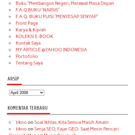
Buku “Membangun Negeri, Merawat Masa Depan
b
a
o
e
e
t
u
F.A.Q BUKU “NARSIS”
o
g
k
r
d
e
b
F.A.Q. BUKU PUISI “MENYESAP SENYAP”
o
r
e
I
r
e
Front Page
Karya & Kiprah
k
a
s
n
KOLEKSI E-BOOK
m
t
Kontak Saya
MY ARTICLE @YAHOO INDONESIA
Portofolio
Tentang Saya
ARSIP
Arsip
KOMENTAR TERBARU
tikno
on
Soal Ikhlas, Kita Semua Masih Amatir
tikno
on
Senja SEO, Fajar GEO: Saat Mesin Pencari