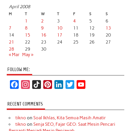
April 2008
M
T
W
T
F
S
S
1
2
3
4
5
6
7
8
9
10
11
12
13
14
15
16
17
18
19
20
21
22
23
24
25
26
27
28
29
30
« Mar
May »
FOLLOW ME:
F
I
T
P
L
T
Y
a
n
i
i
i
w
o
c
s
k
n
n
i
u
RECENT COMMENTS
e
t
T
t
k
t
T
tikno
on
Soal Ikhlas, Kita Semua Masih Amatir
b
a
o
e
e
t
u
tikno
on
Senja SEO, Fajar GEO: Saat Mesin Pencari
o
g
k
r
d
e
b
Berganti Menjadi Mesin Penjawab