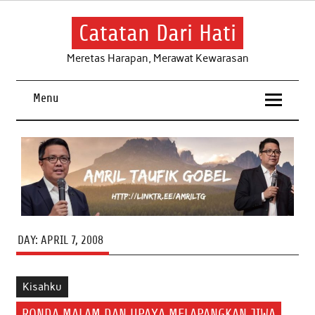
Skip
to
content
Catatan Dari Hati
Meretas Harapan, Merawat Kewarasan
Menu
DAY:
APRIL 7, 2008
Kisahku
RONDA MALAM DAN UPAYA MELAPANGKAN JIWA