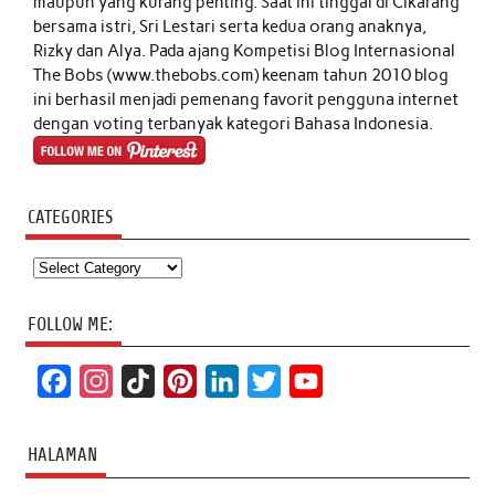
maupun yang kurang penting. Saat ini tinggal di Cikarang
bersama istri, Sri Lestari serta kedua orang anaknya,
Rizky dan Alya. Pada ajang Kompetisi Blog Internasional
The Bobs (www.thebobs.com) keenam tahun 2010 blog
ini berhasil menjadi pemenang favorit pengguna internet
dengan voting terbanyak kategori Bahasa Indonesia.
CATEGORIES
Categories
FOLLOW ME:
F
I
T
P
L
T
Y
a
n
i
i
i
w
o
c
s
k
n
n
i
u
HALAMAN
e
t
T
t
k
t
T