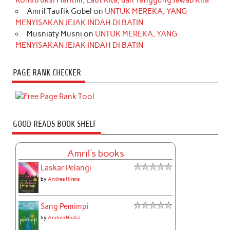
Konstruksi Maritim, Laut Kita, dan Tanggung Jawab Kita
Amril Taufik Gobel
on
UNTUK MEREKA, YANG
MENYISAKAN JEJAK INDAH DI BATIN
Musniaty Musni
on
UNTUK MEREKA, YANG
MENYISAKAN JEJAK INDAH DI BATIN
PAGE RANK CHECKER
GOOD READS BOOK SHELF
Amril's books
Laskar Pelangi
by
Andrea Hirata
Sang Pemimpi
by
Andrea Hirata