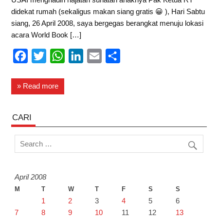
didekat rumah (sekaligus makan siang gratis 😀 ), Hari Sabtu
siang, 26 April 2008, saya bergegas berangkat menuju lokasi
acara World Book […]
F
T
W
L
E
S
a
w
h
i
m
h
c
i
a
n
a
a
» Read more
e
t
t
k
i
r
b
t
s
e
l
e
CARI
o
e
A
d
o
r
p
I
k
p
n
April 2008
M
T
W
T
F
S
S
1
2
3
4
5
6
7
8
9
10
11
12
13