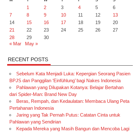
1
2
3
4
5
6
7
8
9
10
11
12
13
14
15
16
17
18
19
20
21
22
23
24
25
26
27
28
29
30
« Mar
May »
RECENT POSTS
Sebelum Kata Menjadi Luka: Kepergian Seorang Pasien
BPJS dan Panggilan ‘Einfühlung’ bagi Nakes Indonesia
Pahlawan yang Dilupakan Kotanya: Belajar Bertahan
dari Spider-Man: Brand New Day
Beras, Rempah, dan Kedaulatan: Membaca Ulang Peta
Pertahanan Indonesia
Jaring yang Tak Pernah Putus: Catatan Cinta untuk
Pahlawan yang Sendirian
Kepada Mereka yang Masih Bangun dan Mencoba Lagi