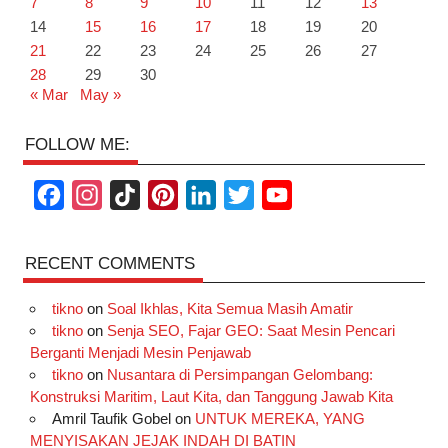
7
8
9
10
11
12
13
14
15
16
17
18
19
20
21
22
23
24
25
26
27
28
29
30
« Mar
May »
FOLLOW ME:
F
I
T
P
L
T
Y
a
n
i
i
i
w
o
c
s
k
n
n
i
u
RECENT COMMENTS
e
t
T
t
k
t
T
tikno
on
Soal Ikhlas, Kita Semua Masih Amatir
b
a
o
e
e
t
u
tikno
on
Senja SEO, Fajar GEO: Saat Mesin Pencari
o
g
k
r
d
e
b
Berganti Menjadi Mesin Penjawab
o
r
e
I
r
e
tikno
on
Nusantara di Persimpangan Gelombang:
Konstruksi Maritim, Laut Kita, dan Tanggung Jawab Kita
k
a
s
n
Amril Taufik Gobel
on
UNTUK MEREKA, YANG
m
t
MENYISAKAN JEJAK INDAH DI BATIN