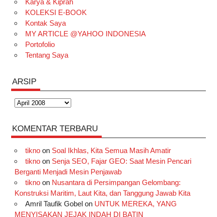
Karya & Kiprah
k
a
s
n
KOLEKSI E-BOOK
m
t
Kontak Saya
MY ARTICLE @YAHOO INDONESIA
Portofolio
Tentang Saya
ARSIP
Arsip
KOMENTAR TERBARU
tikno
on
Soal Ikhlas, Kita Semua Masih Amatir
tikno
on
Senja SEO, Fajar GEO: Saat Mesin Pencari
Berganti Menjadi Mesin Penjawab
tikno
on
Nusantara di Persimpangan Gelombang:
Konstruksi Maritim, Laut Kita, dan Tanggung Jawab Kita
Amril Taufik Gobel
on
UNTUK MEREKA, YANG
MENYISAKAN JEJAK INDAH DI BATIN