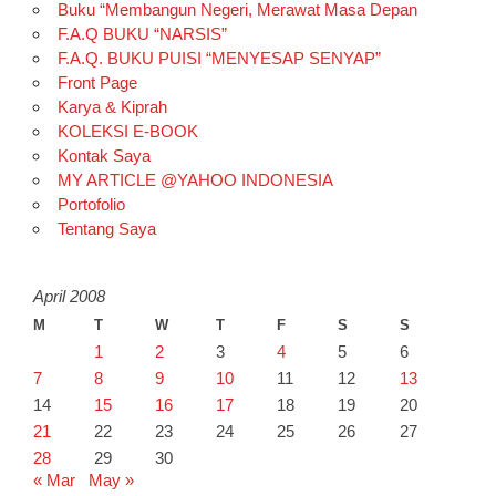
Buku “Membangun Negeri, Merawat Masa Depan
F.A.Q BUKU “NARSIS”
F.A.Q. BUKU PUISI “MENYESAP SENYAP”
Front Page
Karya & Kiprah
KOLEKSI E-BOOK
Kontak Saya
MY ARTICLE @YAHOO INDONESIA
Portofolio
Tentang Saya
April 2008
M
T
W
T
F
S
S
1
2
3
4
5
6
7
8
9
10
11
12
13
14
15
16
17
18
19
20
21
22
23
24
25
26
27
28
29
30
« Mar
May »