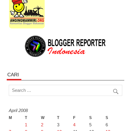
CARI
April 2008
M
T
W
T
F
S
S
1
2
3
4
5
6