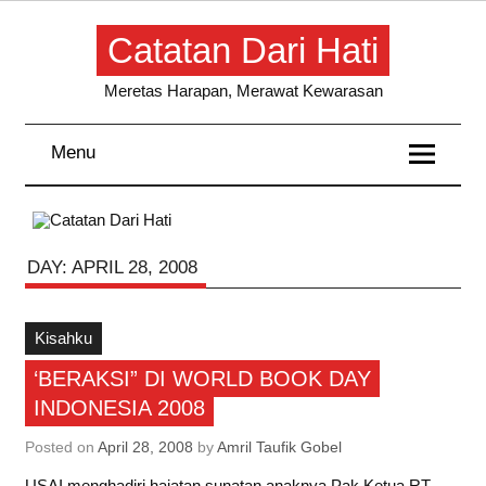
Skip
to
Catatan Dari Hati
content
Meretas Harapan, Merawat Kewarasan
Menu
DAY:
APRIL 28, 2008
Kisahku
‘BERAKSI” DI WORLD BOOK DAY
INDONESIA 2008
Posted on
April 28, 2008
by
Amril Taufik Gobel
USAI menghadiri hajatan sunatan anaknya Pak Ketua RT