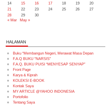
14
15
16
17
18
19
20
21
22
23
24
25
26
27
28
29
30
« Mar
May »
HALAMAN
Buku “Membangun Negeri, Merawat Masa Depan
F.A.Q BUKU “NARSIS”
F.A.Q. BUKU PUISI “MENYESAP SENYAP”
Front Page
Karya & Kiprah
KOLEKSI E-BOOK
Kontak Saya
MY ARTICLE @YAHOO INDONESIA
Portofolio
Tentang Saya