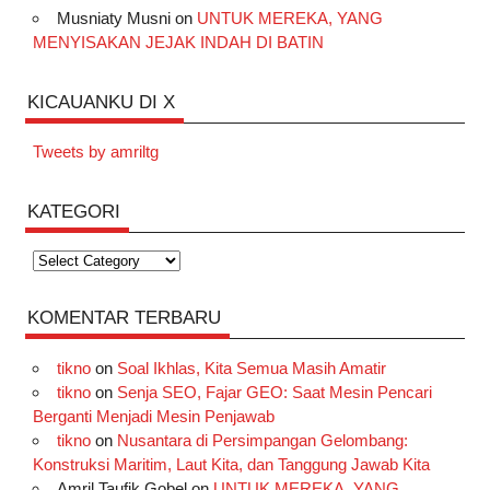
Musniaty Musni
on
UNTUK MEREKA, YANG
MENYISAKAN JEJAK INDAH DI BATIN
KICAUANKU DI X
Tweets by amriltg
KATEGORI
Kategori
KOMENTAR TERBARU
tikno
on
Soal Ikhlas, Kita Semua Masih Amatir
tikno
on
Senja SEO, Fajar GEO: Saat Mesin Pencari
Berganti Menjadi Mesin Penjawab
tikno
on
Nusantara di Persimpangan Gelombang:
Konstruksi Maritim, Laut Kita, dan Tanggung Jawab Kita
Amril Taufik Gobel
on
UNTUK MEREKA, YANG