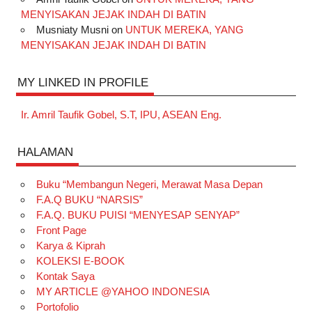
MENYISAKAN JEJAK INDAH DI BATIN
Musniaty Musni
on
UNTUK MEREKA, YANG
MENYISAKAN JEJAK INDAH DI BATIN
MY LINKED IN PROFILE
Ir. Amril Taufik Gobel, S.T, IPU, ASEAN Eng.
HALAMAN
Buku “Membangun Negeri, Merawat Masa Depan
F.A.Q BUKU “NARSIS”
F.A.Q. BUKU PUISI “MENYESAP SENYAP”
Front Page
Karya & Kiprah
KOLEKSI E-BOOK
Kontak Saya
MY ARTICLE @YAHOO INDONESIA
Portofolio