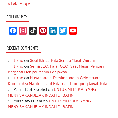
« Feb
Aug »
FOLLOW ME:
F
I
T
P
L
T
Y
a
n
i
i
i
w
o
c
s
k
n
n
i
u
RECENT COMMENTS
e
t
T
t
k
t
T
tikno
on
Soal Ikhlas, Kita Semua Masih Amatir
b
a
o
e
e
t
u
tikno
on
Senja SEO, Fajar GEO: Saat Mesin Pencari
o
g
k
r
d
e
b
Berganti Menjadi Mesin Penjawab
o
r
e
I
r
e
tikno
on
Nusantara di Persimpangan Gelombang:
Konstruksi Maritim, Laut Kita, dan Tanggung Jawab Kita
k
a
s
n
Amril Taufik Gobel
on
UNTUK MEREKA, YANG
m
t
MENYISAKAN JEJAK INDAH DI BATIN
Musniaty Musni
on
UNTUK MEREKA, YANG
MENYISAKAN JEJAK INDAH DI BATIN