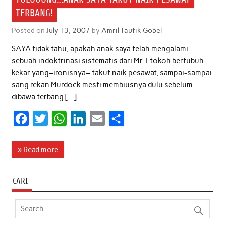
TERBANG!
Posted on
July 13, 2007
by
Amril Taufik Gobel
SAYA tidak tahu, apakah anak saya telah mengalami
sebuah indoktrinasi sistematis dari Mr.T tokoh bertubuh
kekar yang–ironisnya– takut naik pesawat, sampai-sampai
sang rekan Murdock mesti membiusnya dulu sebelum
dibawa terbang […]
F
T
W
L
E
S
a
w
h
i
m
h
c
i
a
n
a
a
» Read more
e
t
t
k
i
r
b
t
s
e
l
e
CARI
o
e
A
d
o
r
p
I
k
p
n