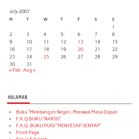
July 2007
M
T
W
T
F
S
S
1
2
3
4
5
6
7
8
9
10
11
12
13
14
15
16
17
18
19
20
21
22
23
24
25
26
27
28
29
30
31
« Feb
Aug »
HALAMAN
Buku “Membangun Negeri, Merawat Masa Depan
F.A.Q BUKU “NARSIS”
F.A.Q. BUKU PUISI “MENYESAP SENYAP”
Front Page