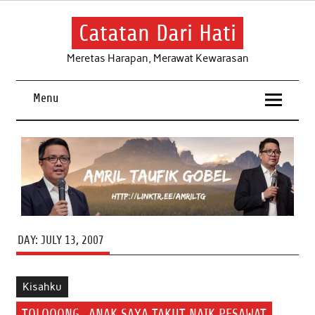
Skip
to
content
Catatan Dari Hati
Meretas Harapan, Merawat Kewarasan
Menu
DAY:
JULY 13, 2007
Kisahku
TOLOOONG…ANAK SAYA TAKUT NAIK PESAWAT