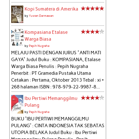
Kopi Sumatera di Amerika
by
Yusran Darmawan
Kompasiana Etalase
Warga Biasa
by
Pepih Nugraha
MELAJU PASTI DENGAN JURUS "ANTI MATI
GAYA" Judul Buku : KOMPASIANA, Etalase
Warga Biasa Penulis : Pepih Nugraha
Penerbit : PT Gramedia Pustaka Utama
Cetakan : Pertama, Oktober 2013 Tebal : xi +
268 halaman ISBN : 978-979-22-9987-8...
Ibu Pertiwi Memanggilmu
Pulang
by
Pepih Nugraha
BUKU “IBU PERTIWI MEMANGGILMU
PULANG” : CINTA INDONESIA TAK SEBATAS
UTOPIA BELAKA Judul Buku : Ibu Pertiwi