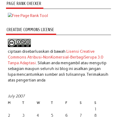
PAGE RANK CHECKER
CREATIVE COMMONS LICENSE
ciptaan disebarluaskan di bawah
Lisensi Creative
Commons Atribusi-NonKomersial-BerbagiSerupa 3.0
Tanpa Adaptasi
. Silakan anda mengambil atau mengutip
sebagian maupun seluruh isi blog ini asalkan jangan
lupa mencantumkan sumber asli tulisannya. Terimakasih
atas pengertian anda
July 2007
M
T
W
T
F
S
S
1
2
3
4
5
6
7
8