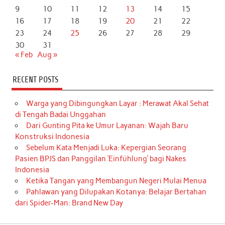
9
10
11
12
13
14
15
16
17
18
19
20
21
22
23
24
25
26
27
28
29
30
31
« Feb
Aug »
RECENT POSTS
Warga yang Dibingungkan Layar : Merawat Akal Sehat
di Tengah Badai Unggahan
Dari Gunting Pita ke Umur Layanan: Wajah Baru
Konstruksi Indonesia
Sebelum Kata Menjadi Luka: Kepergian Seorang
Pasien BPJS dan Panggilan ‘Einfühlung’ bagi Nakes
Indonesia
Ketika Tangan yang Membangun Negeri Mulai Menua
Pahlawan yang Dilupakan Kotanya: Belajar Bertahan
dari Spider-Man: Brand New Day