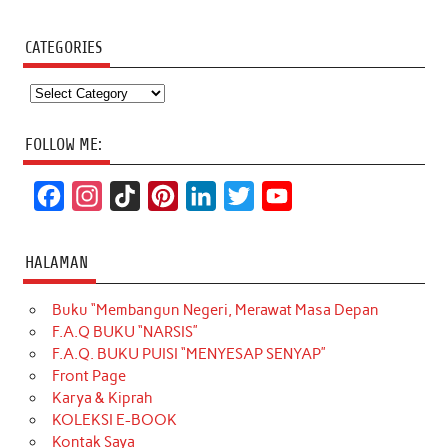
CATEGORIES
Categories
FOLLOW ME:
F
I
T
P
L
T
Y
a
n
i
i
i
w
o
c
s
k
n
n
i
u
HALAMAN
e
t
T
t
k
t
T
Buku “Membangun Negeri, Merawat Masa Depan
b
a
o
e
e
t
u
F.A.Q BUKU “NARSIS”
o
g
k
r
d
e
b
F.A.Q. BUKU PUISI “MENYESAP SENYAP”
o
r
e
I
r
e
Front Page
Karya & Kiprah
k
a
s
n
KOLEKSI E-BOOK
m
t
Kontak Saya