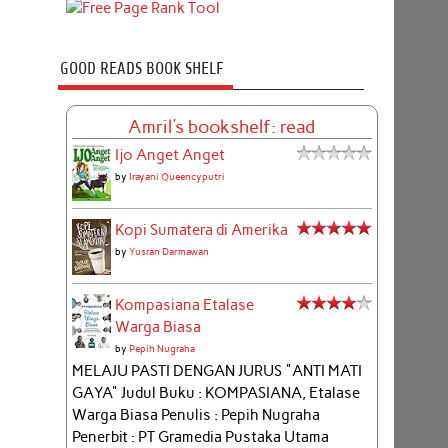
GOOD READS BOOK SHELF
Amril's bookshelf: read
Ijo Anget Anget
by
Irayani Queencyputri
Kopi Sumatera di Amerika
by
Yusran Darmawan
Kompasiana Etalase
Warga Biasa
by
Pepih Nugraha
MELAJU PASTI DENGAN JURUS "ANTI MATI
GAYA" Judul Buku : KOMPASIANA, Etalase
Warga Biasa Penulis : Pepih Nugraha
Penerbit : PT Gramedia Pustaka Utama