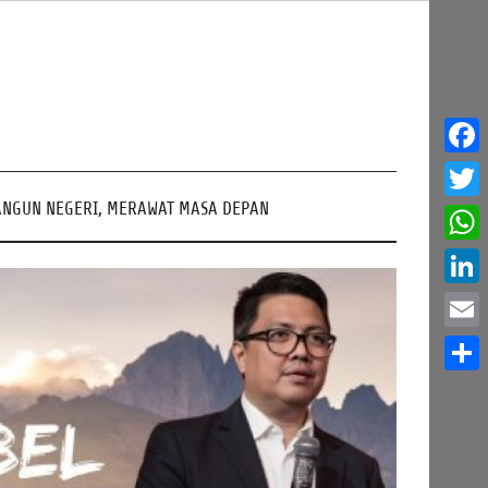
Face
NGUN NEGERI, MERAWAT MASA DEPAN
Twitt
What
Linke
Email
Share