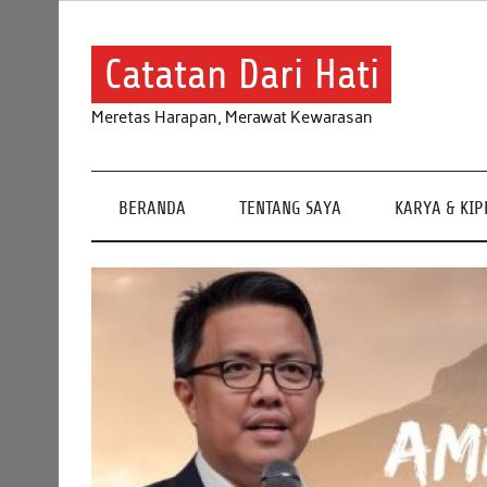
Skip
to
content
Catatan Dari Hati
Meretas Harapan, Merawat Kewarasan
BERANDA
TENTANG SAYA
KARYA & KI