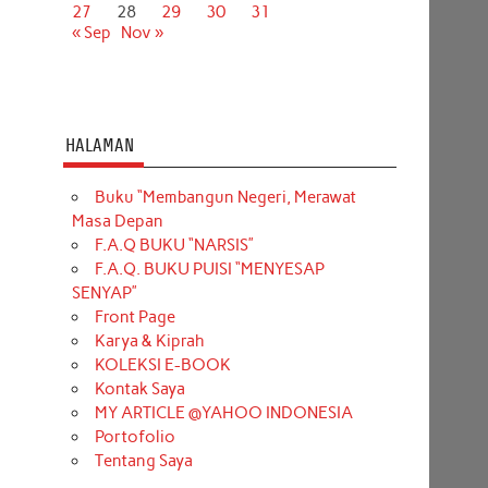
27
28
29
30
31
« Sep
Nov »
HALAMAN
Buku “Membangun Negeri, Merawat
Masa Depan
F.A.Q BUKU “NARSIS”
F.A.Q. BUKU PUISI “MENYESAP
SENYAP”
Front Page
Karya & Kiprah
KOLEKSI E-BOOK
Kontak Saya
MY ARTICLE @YAHOO INDONESIA
Portofolio
Tentang Saya