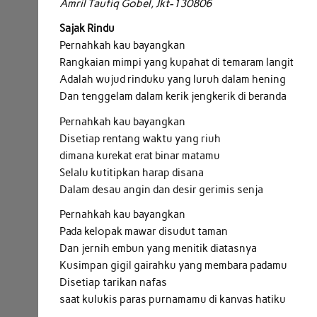
Amril Taufiq Gobel, Jkt-130806
Sajak Rindu
Pernahkah kau bayangkan
Rangkaian mimpi yang kupahat di temaram langit
Adalah wujud rinduku yang luruh dalam hening
Dan tenggelam dalam kerik jengkerik di beranda
Pernahkah kau bayangkan
Disetiap rentang waktu yang riuh
dimana kurekat erat binar matamu
Selalu kutitipkan harap disana
Dalam desau angin dan desir gerimis senja
Pernahkah kau bayangkan
Pada kelopak mawar disudut taman
Dan jernih embun yang menitik diatasnya
Kusimpan gigil gairahku yang membara padamu
Disetiap tarikan nafas
saat kulukis paras purnamamu di kanvas hatiku