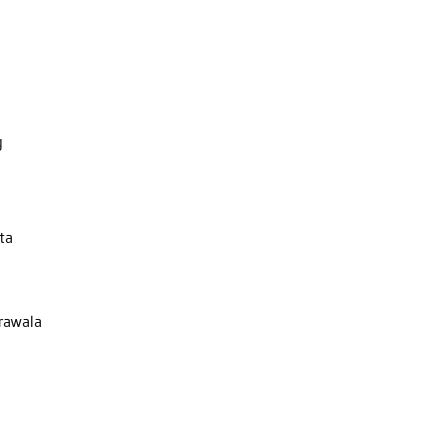
g
ta
krawala