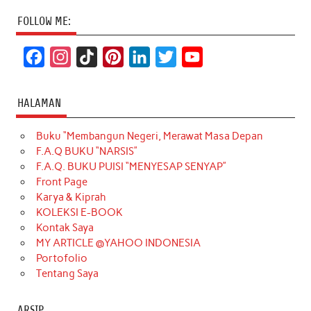
FOLLOW ME:
F
I
T
P
L
T
Y
a
n
i
i
i
w
o
c
s
k
n
n
i
u
HALAMAN
e
t
T
t
k
t
T
Buku “Membangun Negeri, Merawat Masa Depan
b
a
o
e
e
t
u
F.A.Q BUKU “NARSIS”
o
g
k
r
d
e
b
F.A.Q. BUKU PUISI “MENYESAP SENYAP”
o
r
e
I
r
e
Front Page
Karya & Kiprah
k
a
s
n
KOLEKSI E-BOOK
m
t
Kontak Saya
MY ARTICLE @YAHOO INDONESIA
Portofolio
Tentang Saya
ARSIP