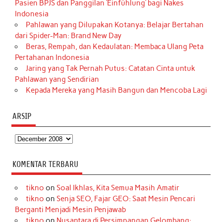
Pasien BPJS dan Panggilan ‘Einfühlung’ bagi Nakes
Indonesia
Pahlawan yang Dilupakan Kotanya: Belajar Bertahan
dari Spider-Man: Brand New Day
Beras, Rempah, dan Kedaulatan: Membaca Ulang Peta
Pertahanan Indonesia
Jaring yang Tak Pernah Putus: Catatan Cinta untuk
Pahlawan yang Sendirian
Kepada Mereka yang Masih Bangun dan Mencoba Lagi
ARSIP
Arsip
KOMENTAR TERBARU
tikno
on
Soal Ikhlas, Kita Semua Masih Amatir
tikno
on
Senja SEO, Fajar GEO: Saat Mesin Pencari
Berganti Menjadi Mesin Penjawab
tikno
on
Nusantara di Persimpangan Gelombang: