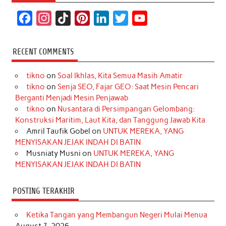
F
I
T
P
L
T
Y
a
n
i
i
i
w
o
c
s
k
n
n
i
u
RECENT COMMENTS
e
t
T
t
k
t
T
tikno
on
Soal Ikhlas, Kita Semua Masih Amatir
b
a
o
e
e
t
u
tikno
on
Senja SEO, Fajar GEO: Saat Mesin Pencari
o
g
k
r
d
e
b
Berganti Menjadi Mesin Penjawab
o
r
e
I
r
e
tikno
on
Nusantara di Persimpangan Gelombang:
Konstruksi Maritim, Laut Kita, dan Tanggung Jawab Kita
k
a
s
n
Amril Taufik Gobel
on
UNTUK MEREKA, YANG
m
t
MENYISAKAN JEJAK INDAH DI BATIN
Musniaty Musni
on
UNTUK MEREKA, YANG
MENYISAKAN JEJAK INDAH DI BATIN
POSTING TERAKHIR
Ketika Tangan yang Membangun Negeri Mulai Menua
August 7, 2026