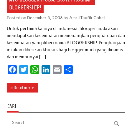
BLOGGERSHIP!
Posted on
December 5, 2008
by
Amril Taufik Gobel
Untuk pertama kalinya di Indonesia, blogger muda akan
mendapatkan kesempatan memenangkan penghargaan dan
kesempatan yang diberi nama BLOGGERSHIP. Penghargaan
ini akan diberikan khusus bagi blogger muda yang dinamis
dan mempunyai […]
F
T
W
L
E
S
a
w
h
i
m
h
c
i
a
n
a
a
» Read more
e
t
t
k
i
r
b
t
s
e
l
e
CARI
o
e
A
d
o
r
p
I
k
p
n