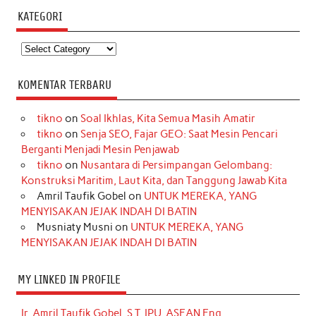
KATEGORI
Kategori
KOMENTAR TERBARU
tikno
on
Soal Ikhlas, Kita Semua Masih Amatir
tikno
on
Senja SEO, Fajar GEO: Saat Mesin Pencari
Berganti Menjadi Mesin Penjawab
tikno
on
Nusantara di Persimpangan Gelombang:
Konstruksi Maritim, Laut Kita, dan Tanggung Jawab Kita
Amril Taufik Gobel
on
UNTUK MEREKA, YANG
MENYISAKAN JEJAK INDAH DI BATIN
Musniaty Musni
on
UNTUK MEREKA, YANG
MENYISAKAN JEJAK INDAH DI BATIN
MY LINKED IN PROFILE
Ir. Amril Taufik Gobel, S.T, IPU, ASEAN Eng.