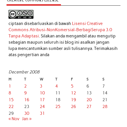
ciptaan disebarluaskan di bawah
Lisensi Creative
Commons Atribusi-NonKomersial-BerbagiSerupa 3.0
Tanpa Adaptasi
. Silakan anda mengambil atau mengutip
sebagian maupun seluruh isi blog ini asalkan jangan
lupa mencantumkan sumber asli tulisannya. Terimakasih
atas pengertian anda
December 2008
M
T
W
T
F
S
S
1
2
3
4
5
6
7
8
9
10
11
12
13
14
15
16
17
18
19
20
21
22
23
24
25
26
27
28
29
30
31
« Nov
Jan »