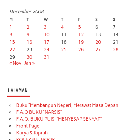
December 2008
M
T
W
T
F
S
S
1
2
3
4
5
6
7
8
9
10
11
12
13
14
15
16
17
18
19
20
21
22
23
24
25
26
27
28
29
30
31
« Nov
Jan »
HALAMAN
Buku “Membangun Negeri, Merawat Masa Depan
F.A.Q BUKU “NARSIS”
F.A.Q. BUKU PUISI “MENYESAP SENYAP”
Front Page
Karya & Kiprah
KOLEKSI E-BOOK