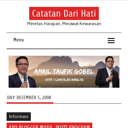
Skip
to
content
Catatan Dari Hati
Meretas Harapan, Merawat Kewarasan
Menu
DAY:
DECEMBER 5, 2008
Informasi
AYO BLOGGER MUDA, IKUTI PROGRAM