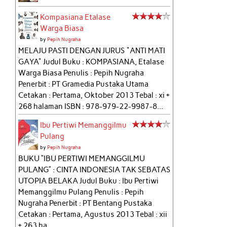
Kompasiana Etalase
Warga Biasa
by
Pepih Nugraha
MELAJU PASTI DENGAN JURUS "ANTI MATI
GAYA" Judul Buku : KOMPASIANA, Etalase
Warga Biasa Penulis : Pepih Nugraha
Penerbit : PT Gramedia Pustaka Utama
Cetakan : Pertama, Oktober 2013 Tebal : xi +
268 halaman ISBN : 978-979-22-9987-8...
Ibu Pertiwi Memanggilmu
Pulang
by
Pepih Nugraha
BUKU “IBU PERTIWI MEMANGGILMU
PULANG” : CINTA INDONESIA TAK SEBATAS
UTOPIA BELAKA Judul Buku : Ibu Pertiwi
Memanggilmu Pulang Penulis : Pepih
Nugraha Penerbit : PT Bentang Pustaka
Cetakan : Pertama, Agustus 2013 Tebal : xii
+ 263 ha...