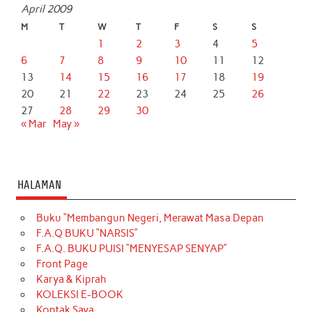
April 2009
M
T
W
T
F
S
S
1
2
3
4
5
6
7
8
9
10
11
12
13
14
15
16
17
18
19
20
21
22
23
24
25
26
27
28
29
30
« Mar
May »
HALAMAN
Buku “Membangun Negeri, Merawat Masa Depan
F.A.Q BUKU “NARSIS”
F.A.Q. BUKU PUISI “MENYESAP SENYAP”
Front Page
Karya & Kiprah
KOLEKSI E-BOOK
Kontak Saya