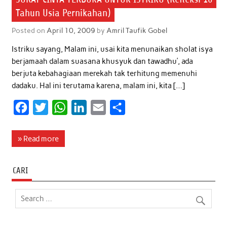
Tahun Usia Pernikahan)
Posted on
April 10, 2009
by
Amril Taufik Gobel
Istriku sayang, Malam ini, usai kita menunaikan sholat isya
berjamaah dalam suasana khusyuk dan tawadhu’, ada
berjuta kebahagiaan merekah tak terhitung memenuhi
dadaku. Hal ini terutama karena, malam ini, kita […]
F
T
W
L
E
S
a
w
h
i
m
h
c
i
a
n
a
a
» Read more
e
t
t
k
i
r
b
t
s
e
l
e
CARI
o
e
A
d
o
r
p
I
k
p
n