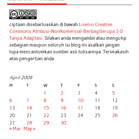
ciptaan disebarluaskan di bawah
Lisensi Creative
Commons Atribusi-NonKomersial-BerbagiSerupa 3.0
Tanpa Adaptasi
. Silakan anda mengambil atau mengutip
sebagian maupun seluruh isi blog ini asalkan jangan
lupa mencantumkan sumber asli tulisannya. Terimakasih
atas pengertian anda
April 2009
M
T
W
T
F
S
S
1
2
3
4
5
6
7
8
9
10
11
12
13
14
15
16
17
18
19
20
21
22
23
24
25
26
27
28
29
30
« Mar
May »