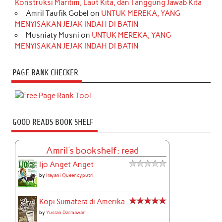
Konstruksi Maritim, Laut Kita, dan Tanggung Jawab Kita
Amril Taufik Gobel
on
UNTUK MEREKA, YANG
MENYISAKAN JEJAK INDAH DI BATIN
Musniaty Musni
on
UNTUK MEREKA, YANG
MENYISAKAN JEJAK INDAH DI BATIN
PAGE RANK CHECKER
GOOD READS BOOK SHELF
Amril's bookshelf: read
Ijo Anget Anget
by
Irayani Queencyputri
Kopi Sumatera di Amerika
by
Yusran Darmawan