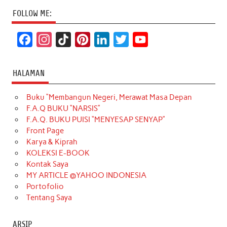
FOLLOW ME:
F
I
T
P
L
T
Y
a
n
i
i
i
w
o
c
s
k
n
n
i
u
HALAMAN
e
t
T
t
k
t
T
Buku “Membangun Negeri, Merawat Masa Depan
b
a
o
e
e
t
u
F.A.Q BUKU “NARSIS”
o
g
k
r
d
e
b
F.A.Q. BUKU PUISI “MENYESAP SENYAP”
o
r
e
I
r
e
Front Page
Karya & Kiprah
k
a
s
n
KOLEKSI E-BOOK
m
t
Kontak Saya
MY ARTICLE @YAHOO INDONESIA
Portofolio
Tentang Saya
ARSIP