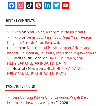
F
I
T
P
L
T
Y
a
n
i
i
i
w
o
c
s
k
n
n
i
u
RECENT COMMENTS
e
t
T
t
k
t
T
tikno
on
Soal Ikhlas, Kita Semua Masih Amatir
b
a
o
e
e
t
u
tikno
on
Senja SEO, Fajar GEO: Saat Mesin Pencari
o
g
k
r
d
e
b
Berganti Menjadi Mesin Penjawab
o
r
e
I
r
e
tikno
on
Nusantara di Persimpangan Gelombang:
Konstruksi Maritim, Laut Kita, dan Tanggung Jawab Kita
k
a
s
n
Amril Taufik Gobel
on
UNTUK MEREKA, YANG
m
t
MENYISAKAN JEJAK INDAH DI BATIN
Musniaty Musni
on
UNTUK MEREKA, YANG
MENYISAKAN JEJAK INDAH DI BATIN
POSTING TERAKHIR
Dari Gunting Pita ke Umur Layanan: Wajah Baru
Konstruksi Indonesia
August 7, 2026