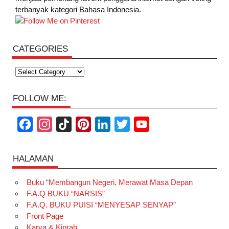
terbanyak kategori Bahasa Indonesia.
CATEGORIES
Categories
FOLLOW ME:
F
I
T
P
L
T
Y
a
n
i
i
i
w
o
c
s
k
n
n
i
u
HALAMAN
e
t
T
t
k
t
T
Buku “Membangun Negeri, Merawat Masa Depan
b
a
o
e
e
t
u
F.A.Q BUKU “NARSIS”
o
g
k
r
d
e
b
F.A.Q. BUKU PUISI “MENYESAP SENYAP”
o
r
e
I
r
e
Front Page
Karya & Kiprah