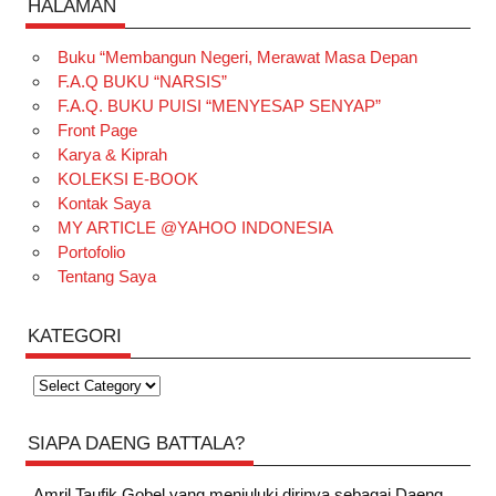
HALAMAN
Buku “Membangun Negeri, Merawat Masa Depan
F.A.Q BUKU “NARSIS”
F.A.Q. BUKU PUISI “MENYESAP SENYAP”
Front Page
Karya & Kiprah
KOLEKSI E-BOOK
Kontak Saya
MY ARTICLE @YAHOO INDONESIA
Portofolio
Tentang Saya
KATEGORI
Kategori
SIAPA DAENG BATTALA?
Amril Taufik Gobel
yang menjuluki dirinya sebagai Daeng