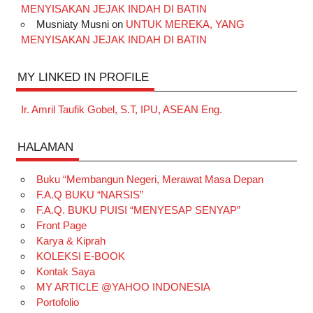
MENYISAKAN JEJAK INDAH DI BATIN
Musniaty Musni
on
UNTUK MEREKA, YANG
MENYISAKAN JEJAK INDAH DI BATIN
MY LINKED IN PROFILE
Ir. Amril Taufik Gobel, S.T, IPU, ASEAN Eng.
HALAMAN
Buku “Membangun Negeri, Merawat Masa Depan
F.A.Q BUKU “NARSIS”
F.A.Q. BUKU PUISI “MENYESAP SENYAP”
Front Page
Karya & Kiprah
KOLEKSI E-BOOK
Kontak Saya
MY ARTICLE @YAHOO INDONESIA
Portofolio