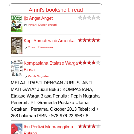
Amril's bookshelf: read
Ijo Anget Anget
by
Irayani Queencyputri
Kopi Sumatera di Amerika
by
Yusran Darmawan
Kompasiana Etalase Warga
Biasa
by
Pepih Nugraha
MELAJU PASTI DENGAN JURUS "ANTI
MATI GAYA" Judul Buku : KOMPASIANA,
Etalase Warga Biasa Penulis : Pepih Nugraha
Penerbit : PT Gramedia Pustaka Utama
Cetakan : Pertama, Oktober 2013 Tebal : xi +
268 halaman ISBN : 978-979-22-9987-8...
Ibu Pertiwi Memanggilmu
Pulang