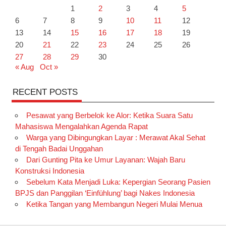
1
2
3
4
5
6
7
8
9
10
11
12
13
14
15
16
17
18
19
20
21
22
23
24
25
26
27
28
29
30
« Aug
Oct »
RECENT POSTS
Pesawat yang Berbelok ke Alor: Ketika Suara Satu
Mahasiswa Mengalahkan Agenda Rapat
Warga yang Dibingungkan Layar : Merawat Akal Sehat
di Tengah Badai Unggahan
Dari Gunting Pita ke Umur Layanan: Wajah Baru
Konstruksi Indonesia
Sebelum Kata Menjadi Luka: Kepergian Seorang Pasien
BPJS dan Panggilan ‘Einfühlung’ bagi Nakes Indonesia
Ketika Tangan yang Membangun Negeri Mulai Menua