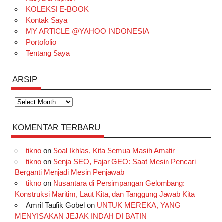
k
a
s
n
KOLEKSI E-BOOK
m
t
Kontak Saya
MY ARTICLE @YAHOO INDONESIA
Portofolio
Tentang Saya
ARSIP
Arsip
KOMENTAR TERBARU
tikno
on
Soal Ikhlas, Kita Semua Masih Amatir
tikno
on
Senja SEO, Fajar GEO: Saat Mesin Pencari
Berganti Menjadi Mesin Penjawab
tikno
on
Nusantara di Persimpangan Gelombang:
Konstruksi Maritim, Laut Kita, dan Tanggung Jawab Kita
Amril Taufik Gobel
on
UNTUK MEREKA, YANG
MENYISAKAN JEJAK INDAH DI BATIN