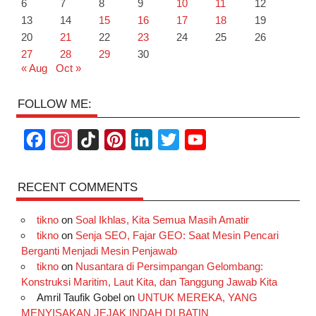
6
7
8
9
10
11
12
13
14
15
16
17
18
19
20
21
22
23
24
25
26
27
28
29
30
« Aug
Oct »
FOLLOW ME:
F
I
T
P
L
T
Y
a
n
i
i
i
w
o
c
s
k
n
n
i
u
RECENT COMMENTS
e
t
T
t
k
t
T
tikno
on
Soal Ikhlas, Kita Semua Masih Amatir
b
a
o
e
e
t
u
tikno
on
Senja SEO, Fajar GEO: Saat Mesin Pencari
o
g
k
r
d
e
b
Berganti Menjadi Mesin Penjawab
o
r
e
I
r
e
tikno
on
Nusantara di Persimpangan Gelombang:
Konstruksi Maritim, Laut Kita, dan Tanggung Jawab Kita
k
a
s
n
Amril Taufik Gobel
on
UNTUK MEREKA, YANG
m
t
MENYISAKAN JEJAK INDAH DI BATIN