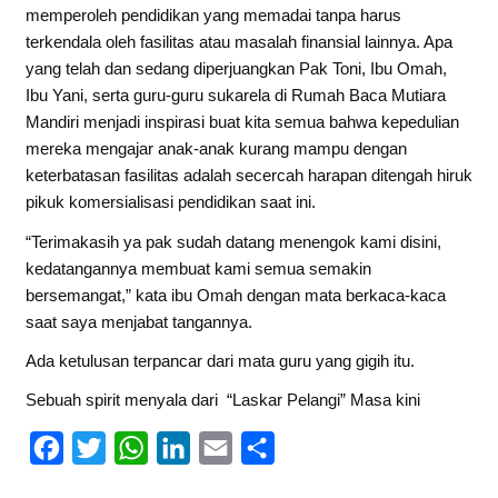
memperoleh pendidikan yang memadai tanpa harus
terkendala oleh fasilitas atau masalah finansial lainnya. Apa
yang telah dan sedang diperjuangkan Pak Toni, Ibu Omah,
Ibu Yani, serta guru-guru sukarela di Rumah Baca Mutiara
Mandiri menjadi inspirasi buat kita semua bahwa kepedulian
mereka mengajar anak-anak kurang mampu dengan
keterbatasan fasilitas adalah secercah harapan ditengah hiruk
pikuk komersialisasi pendidikan saat ini.
“Terimakasih ya pak sudah datang menengok kami disini,
kedatangannya membuat kami semua semakin
bersemangat,” kata ibu Omah dengan mata berkaca-kaca
saat saya menjabat tangannya.
Ada ketulusan terpancar dari mata guru yang gigih itu.
Sebuah spirit menyala dari “Laskar Pelangi” Masa kini
F
T
W
L
E
S
a
w
h
i
m
h