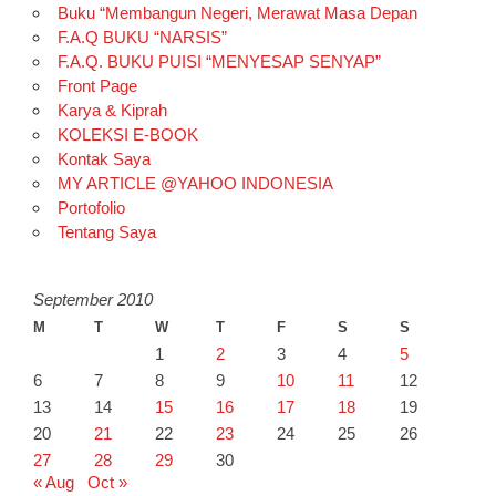
Buku “Membangun Negeri, Merawat Masa Depan
F.A.Q BUKU “NARSIS”
F.A.Q. BUKU PUISI “MENYESAP SENYAP”
Front Page
Karya & Kiprah
KOLEKSI E-BOOK
Kontak Saya
MY ARTICLE @YAHOO INDONESIA
Portofolio
Tentang Saya
September 2010
M
T
W
T
F
S
S
1
2
3
4
5
6
7
8
9
10
11
12
13
14
15
16
17
18
19
20
21
22
23
24
25
26
27
28
29
30
« Aug
Oct »