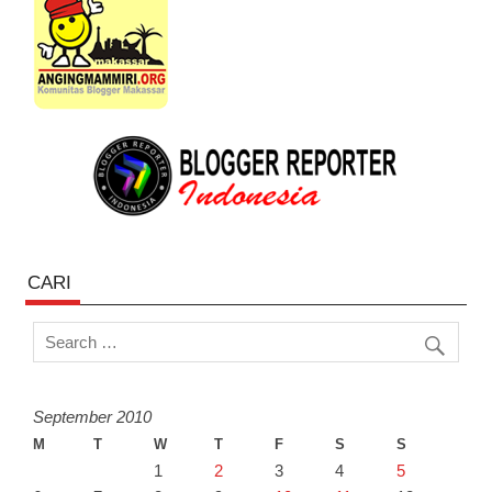
CARI
September 2010
M
T
W
T
F
S
S
1
2
3
4
5