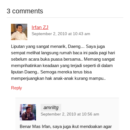
c
i
a
n
a
a
3 comments
e
t
t
k
i
r
b
t
s
e
l
e
Irfan ZJ
o
e
A
d
September 2, 2010 at 10:43 am
o
r
p
I
Liputan yang sangat menarik, Daeng… Saya juga
k
p
n
sempat melihat langsung rumah baca ini pada pagi hari
sebelum acara buka puasa bersama.. Memang sangat
memprihatinkan keadaan yang terjadi seperti di dalam
liputan Daeng.. Semoga mereka terus bisa
memperjuangkan hak anak-anak kurang mampu..
Reply
amriltg
September 2, 2010 at 10:56 am
Benar Mas Irfan, saya juga ikut mendoakan agar